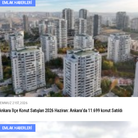
EMLAK HABERLERI
TEMMUZ 21ST, 2026
Ankara İlçe Konut Satışları 2026 Haziran: Ankara’da 11.699 konut Satıldı
EMLAK HABERLERI