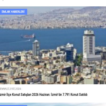
EMLAK HABERLERI
TEMMUZ 21ST, 2026
İzmir İlçe Konut Satışları 2026 Haziran: İzmir’de 7.791 Konut Satıldı