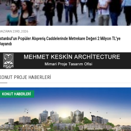
HAZIRAN 23RD, 2026
İstanbul’un Popüler Alışveriş Caddelerinde Metrekare Değeri 2 Milyon TL’ye
Dayandı
KONUT PROJE HABERLERI
KONUT HABERLERI