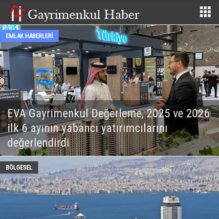
ARSA - ARAZİ
e, 2025 ve 2026
ılarını
Tarım arazilerinin korunma
kullanılmasına ilişkin esas
ARSA - ARAZİ