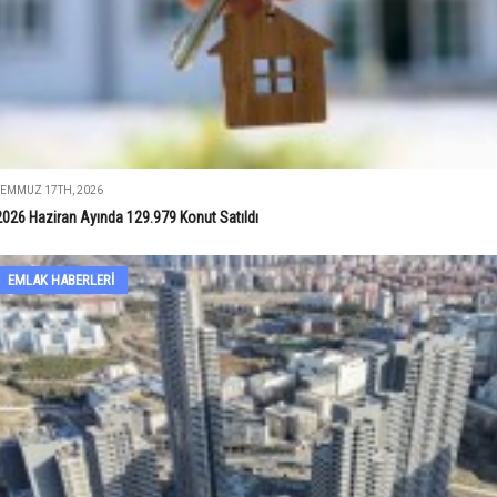
TEMMUZ 17TH, 2026
2026 Haziran Ayında 129.979 Konut Satıldı
EMLAK HABERLERI