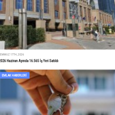
TEMMUZ 17TH, 2026
2026 Haziran Ayında 16.565 İş Yeri Satıldı
EMLAK HABERLERI