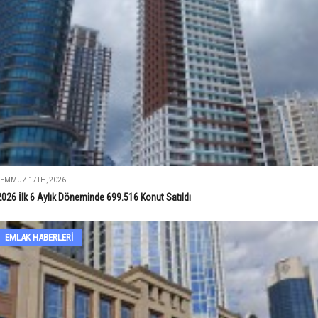
TEMMUZ 17TH, 2026
2026 İlk 6 Aylık Döneminde 699.516 Konut Satıldı
EMLAK HABERLERI