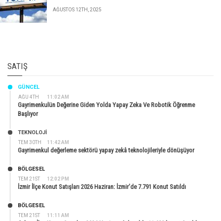
AĞUSTOS 12TH, 2025
SATIŞ
GÜNCEL
AĞU 4TH
11:02 AM
Gayrimenkulün Değerine Giden Yolda Yapay Zeka Ve Robotik Öğrenme
Başlıyor
TEKNOLOJİ
TEM 30TH
11:42 AM
Gayrimenkul değerleme sektörü yapay zekâ teknolojileriyle dönüşüyor
BÖLGESEL
TEM 21ST
12:02 PM
İzmir İlçe Konut Satışları 2026 Haziran: İzmir’de 7.791 Konut Satıldı
BÖLGESEL
TEM 21ST
11:11 AM