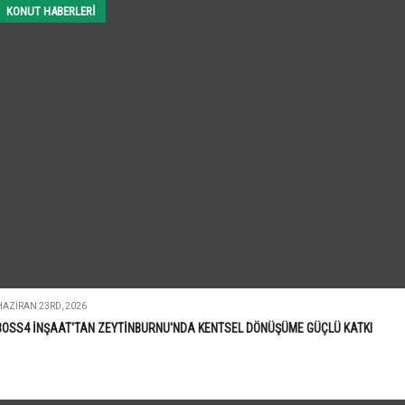
KONUT HABERLERI
HAZIRAN 23RD, 2026
BOSS4 İNŞAAT'TAN ZEYTİNBURNU'NDA KENTSEL DÖNÜŞÜME GÜÇLÜ KATKI