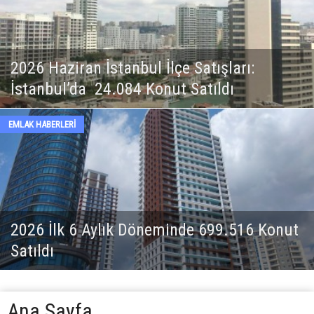
atışları:
Antalya’da Örtü Altı Tarımı
atıldı
Birim Fiyatlarını Etkiliyor
ARSA - ARAZİ
e 699.516 Konut
Sapanca’da Arazi Yatırımlar
Ana Sayfa