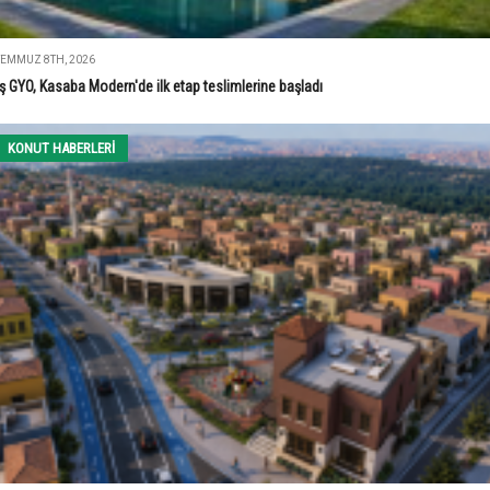
TEMMUZ 8TH, 2026
İş GYO, Kasaba Modern'de ilk etap teslimlerine başladı
KONUT HABERLERI