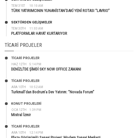
TEM 31ST
10:10 AM
TÜRK YATIRIMCININ YUNANİSTAN’DAKİ YENİ ROTASI “LAVRIO”
SEKTÖRDEN GELIŞMELER
TEM 30TH
11:03 AM
PLATFORMLAR HAYAT KURTARIYOR
TICARI PROJELER
TİCARİ PROJELER
HAZ 12TH
5:14 PM
DENİZLİ’DE ŞİMDİ SKY NOW OFFICE ZAMANI
TİCARİ PROJELER
ARA 10TH
10:52 AM
Turkmall’dan Bodrum’a Dev Yatırım: “Novada Forum”
KONUT PROJELERI
OCA 12TH
1:39 PM
Mistral İzmir
TİCARİ PROJELER
ARA 10TH
12:14 PM
Plaza Görünümlü Sanayi Projesi: Modern Sanayi Merkezi