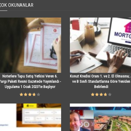
ÇOK OKUNANLAR
Noterlere Tapu Satış Yetkisi Veren 6.
Konut Kredisi Oranı 1. ve 2. El Olmasına;
Yargı Paketi Resmi Gazetede Yayımlandı -
ve B Sınıfı Standartlarına Göre Yeniden
Uygulama 1 Ocak 2023'te Başlıyor
Belirlendi