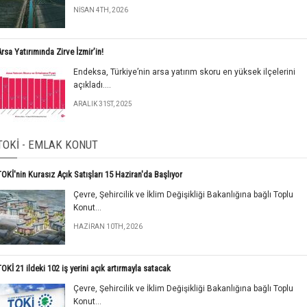
NISAN 4TH, 2026
rsa Yatırımında Zirve İzmir’in!
Endeksa, Türkiye’nin arsa yatırım skoru en yüksek ilçelerini
açıkladı....
ARALIK 31ST, 2025
TOKİ - EMLAK KONUT
TOKİ'nin Kurasız Açık Satışları 15 Haziran'da Başlıyor
Çevre, Şehircilik ve İklim Değişikliği Bakanlığına bağlı Toplu
Konut...
HAZIRAN 10TH, 2026
OKİ 21 ildeki 102 iş yerini açık artırmayla satacak
Çevre, Şehircilik ve İklim Değişikliği Bakanlığına bağlı Toplu
Konut...