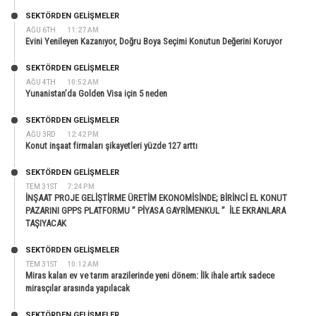
SEKTÖRDEN GELIŞMELER
AĞU 6TH
11:27 AM
Evini Yenileyen Kazanıyor, Doğru Boya Seçimi Konutun Değerini Koruyor
SEKTÖRDEN GELIŞMELER
AĞU 4TH
10:52 AM
Yunanistan’da Golden Visa için 5 neden
SEKTÖRDEN GELIŞMELER
AĞU 3RD
12:42 PM
Konut inşaat firmaları şikayetleri yüzde 127 arttı
SEKTÖRDEN GELIŞMELER
TEM 31ST
7:24 PM
İNŞAAT PROJE GELİŞTİRME ÜRETİM EKONOMİSİNDE; BİRİNCİ EL KONUT
PAZARINI GPPS PLATFORMU ” PİYASA GAYRİMENKUL ” İLE EKRANLARA
TAŞIYACAK
SEKTÖRDEN GELIŞMELER
TEM 31ST
10:12 AM
Miras kalan ev ve tarım arazilerinde yeni dönem: İlk ihale artık sadece
mirasçılar arasında yapılacak
SEKTÖRDEN GELIŞMELER