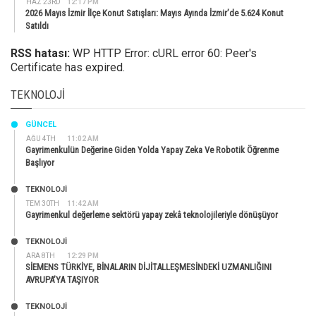
HAZ 23RD
12:17 PM
2026 Mayıs İzmir İlçe Konut Satışları: Mayıs Ayında İzmir’de 5.624 Konut
Satıldı
RSS hatası:
WP HTTP Error: cURL error 60: Peer's
Certificate has expired.
TEKNOLOJI
GÜNCEL
AĞU 4TH
11:02 AM
Gayrimenkulün Değerine Giden Yolda Yapay Zeka Ve Robotik Öğrenme
Başlıyor
TEKNOLOJİ
TEM 30TH
11:42 AM
Gayrimenkul değerleme sektörü yapay zekâ teknolojileriyle dönüşüyor
TEKNOLOJİ
ARA 8TH
12:29 PM
SİEMENS TÜRKİYE, BİNALARIN DİJİTALLEŞMESİNDEKİ UZMANLIĞINI
AVRUPA’YA TAŞIYOR
TEKNOLOJİ