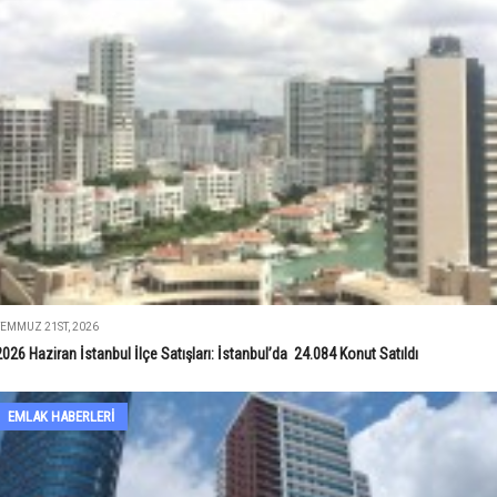
TEMMUZ 21ST, 2026
2026 Haziran İstanbul İlçe Satışları: İstanbul’da 24.084 Konut Satıldı
EMLAK HABERLERI