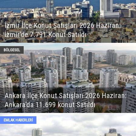
2026 Haziran:
ı
Arsa Yatırımında Zirve İzmir
ARSA - ARAZİ
2026’da Arsa Yatırımlarında
 2026 Haziran:
Faktör: Bölgesel Dinamikle
ıldı
Analiz
ARSA - ARAZİ