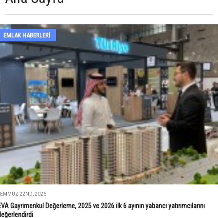
EMLAK HABERLERI
TEMMUZ 22ND, 2026
EVA Gayrimenkul Değerleme, 2025 ve 2026 ilk 6 ayının yabancı yatırımcılarını
değerlendirdi