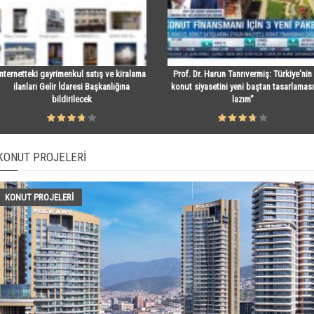
İnternetteki gayrimenkul satış ve kiralama
Prof. Dr. Harun Tanrıvermiş: Türkiye'nin
ilanları Gelir İdaresi Başkanlığına
konut siyasetini yeni baştan tasarlaması
bildirilecek
lazım"
KONUT PROJELERI
KONUT PROJELERI