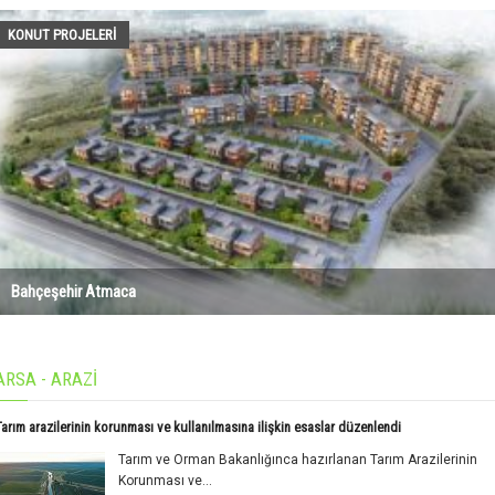
KONUT PROJELERI
Bahçeşehir Atmaca
ARSA - ARAZİ
Tarım arazilerinin korunması ve kullanılmasına ilişkin esaslar düzenlendi
Tarım ve Orman Bakanlığınca hazırlanan Tarım Arazilerinin
Korunması ve...