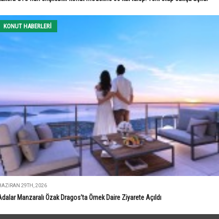
KONUT HABERLERI
HAZIRAN 29TH, 2026
Adalar Manzaralı Özak Dragos’ta Örnek Daire Ziyarete Açıldı