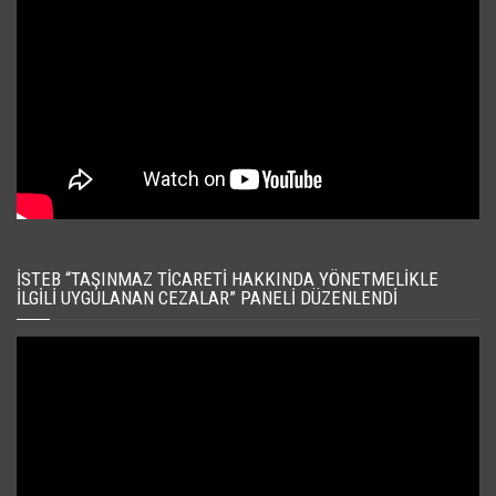
İSTEB “TAŞINMAZ TICARETI HAKKINDA YÖNETMELIKLE
İLGILI UYGULANAN CEZALAR” PANELI DÜZENLENDI