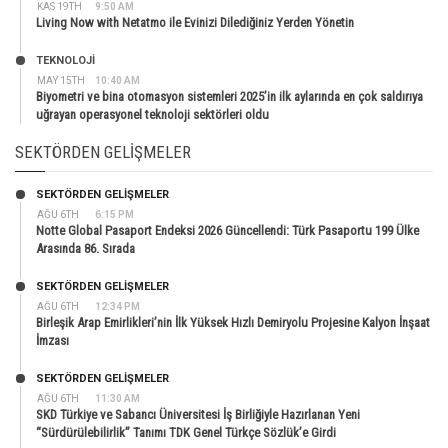
KAS 19TH
9:50 AM
Living Now with Netatmo ile Evinizi Dilediğiniz Yerden Yönetin
TEKNOLOJİ
MAY 15TH
10:40 AM
Biyometri ve bina otomasyon sistemleri 2025’in ilk aylarında en çok saldırıya
uğrayan operasyonel teknoloji sektörleri oldu
SEKTÖRDEN GELIŞMELER
SEKTÖRDEN GELIŞMELER
AĞU 6TH
6:15 PM
Notte Global Pasaport Endeksi 2026 Güncellendi: Türk Pasaportu 199 Ülke
Arasında 86. Sırada
SEKTÖRDEN GELIŞMELER
AĞU 6TH
12:34 PM
Birleşik Arap Emirlikleri’nin İlk Yüksek Hızlı Demiryolu Projesine Kalyon İnşaat
İmzası
SEKTÖRDEN GELIŞMELER
AĞU 6TH
11:30 AM
SKD Türkiye ve Sabancı Üniversitesi İş Birliğiyle Hazırlanan Yeni
“Sürdürülebilirlik” Tanımı TDK Genel Türkçe Sözlük’e Girdi