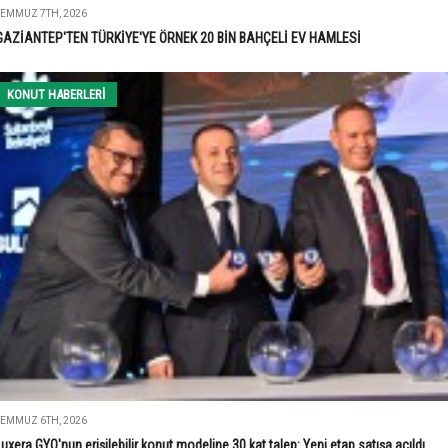
TEMMUZ 7TH, 2026
GAZİANTEP'TEN TÜRKİYE'YE ÖRNEK 20 BİN BAHÇELİ EV HAMLESİ
KONUT HABERLERI
TEMMUZ 6TH, 2026
Luxera GYO'nun erişilebilir konut modeline 30 kat talep: Yeni etap satışa açıldı