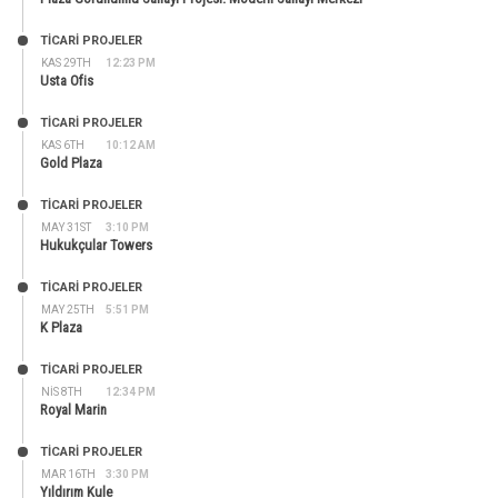
TİCARİ PROJELER
KAS 29TH
12:23 PM
Usta Ofis
TİCARİ PROJELER
KAS 6TH
10:12 AM
Gold Plaza
TİCARİ PROJELER
MAY 31ST
3:10 PM
Hukukçular Towers
TİCARİ PROJELER
MAY 25TH
5:51 PM
K Plaza
TİCARİ PROJELER
NIS 8TH
12:34 PM
Royal Marin
TİCARİ PROJELER
MAR 16TH
3:30 PM
Yıldırım Kule