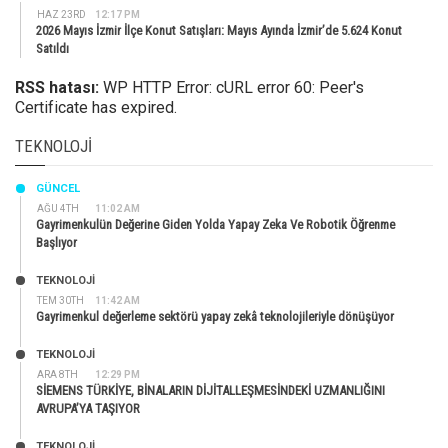
HAZ 23RD
12:17 PM
2026 Mayıs İzmir İlçe Konut Satışları: Mayıs Ayında İzmir’de 5.624 Konut
Satıldı
RSS hatası:
WP HTTP Error: cURL error 60: Peer's
Certificate has expired.
TEKNOLOJI
GÜNCEL
AĞU 4TH
11:02 AM
Gayrimenkulün Değerine Giden Yolda Yapay Zeka Ve Robotik Öğrenme
Başlıyor
TEKNOLOJİ
TEM 30TH
11:42 AM
Gayrimenkul değerleme sektörü yapay zekâ teknolojileriyle dönüşüyor
TEKNOLOJİ
ARA 8TH
12:29 PM
SİEMENS TÜRKİYE, BİNALARIN DİJİTALLEŞMESİNDEKİ UZMANLIĞINI
AVRUPA’YA TAŞIYOR
TEKNOLOJİ