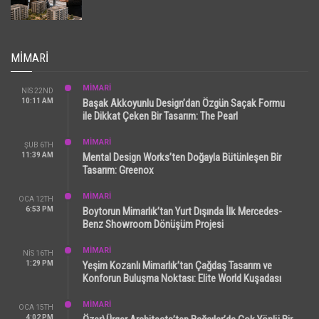
MIMARI
MİMARİ
NIS 22ND
10:11 AM
Başak Akkoyunlu Design’dan Özgün Saçak Formu
ile Dikkat Çeken Bir Tasarım: The Pearl
MİMARİ
ŞUB 6TH
11:39 AM
Mental Design Works’ten Doğayla Bütünleşen Bir
Tasarım: Greenox
MİMARİ
OCA 12TH
6:53 PM
Boytorun Mimarlık’tan Yurt Dışında İlk Mercedes-
Benz Showroom Dönüşüm Projesi
MİMARİ
NIS 16TH
1:29 PM
Yeşim Kozanlı Mimarlık’tan Çağdaş Tasarım ve
Konforun Buluşma Noktası: Elite World Kuşadası
MİMARİ
OCA 15TH
4:02 PM