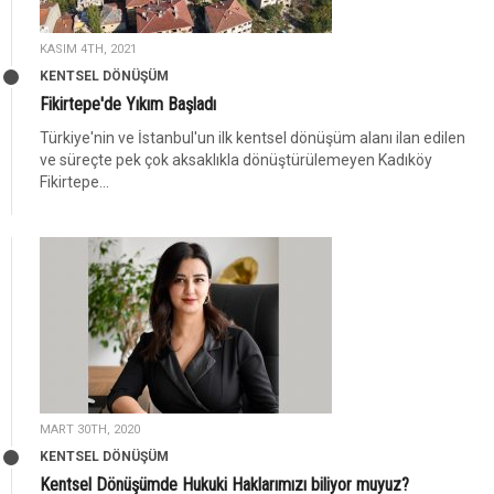
KASIM 4TH, 2021
KENTSEL DÖNÜŞÜM
Fikirtepe'de Yıkım Başladı
Türkiye'nin ve İstanbul'un ilk kentsel dönüşüm alanı ilan edilen
ve süreçte pek çok aksaklıkla dönüştürülemeyen Kadıköy
Fikirtepe...
MART 30TH, 2020
KENTSEL DÖNÜŞÜM
Kentsel Dönüşümde Hukuki Haklarımızı biliyor muyuz?