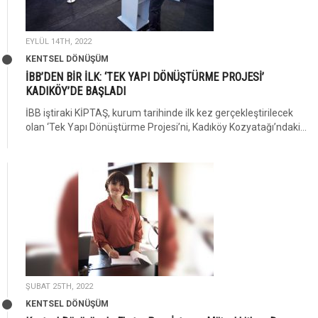
EYLÜL 14TH, 2022
KENTSEL DÖNÜŞÜM
İBB’DEN BİR İLK: ‘TEK YAPI DÖNÜŞTÜRME PROJESİ’
KADIKÖY’DE BAŞLADI
İBB iştiraki KİPTAŞ, kurum tarihinde ilk kez gerçekleştirilecek
olan ‘Tek Yapı Dönüştürme Projesi’ni, Kadıköy Kozyatağı’ndaki...
ŞUBAT 25TH, 2022
KENTSEL DÖNÜŞÜM