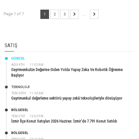
Page 1 of 7
1
2
3
...
SATIŞ
GÜNCEL
AĞU 4TH
11:02 AM
Gayrimenkulün Değerine Giden Yolda Yapay Zeka Ve Robotik Öğrenme
Başlıyor
TEKNOLOJİ
TEM 30TH
11:42 AM
Gayrimenkul değerleme sektörü yapay zekâ teknolojileriyle dönüşüyor
BÖLGESEL
TEM 21ST
12:02 PM
İzmir İlçe Konut Satışları 2026 Haziran: İzmir’de 7.791 Konut Satıldı
BÖLGESEL