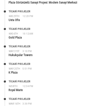
Plaza Görünümlü Sanayi Projesi: Modern Sanayi Merkezi
TİCARİ PROJELER
KAS 29TH
12:23 PM
Usta Ofis
TİCARİ PROJELER
KAS 6TH
10:12 AM
Gold Plaza
TİCARİ PROJELER
MAY 31ST
3:10 PM
Hukukçular Towers
TİCARİ PROJELER
MAY 25TH
5:51 PM
K Plaza
TİCARİ PROJELER
NIS 8TH
12:34 PM
Royal Marin
TİCARİ PROJELER
MAR 16TH
3:30 PM