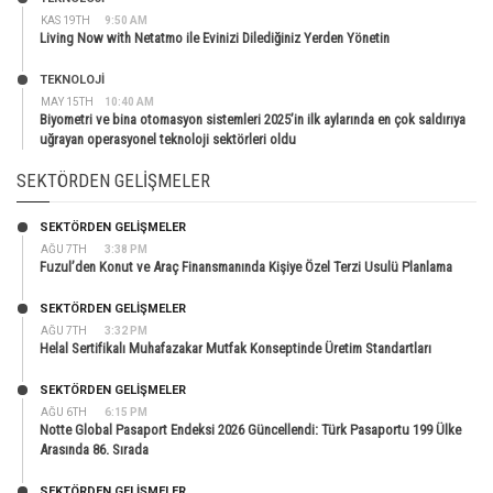
KAS 19TH
9:50 AM
Living Now with Netatmo ile Evinizi Dilediğiniz Yerden Yönetin
TEKNOLOJİ
MAY 15TH
10:40 AM
Biyometri ve bina otomasyon sistemleri 2025’in ilk aylarında en çok saldırıya
uğrayan operasyonel teknoloji sektörleri oldu
SEKTÖRDEN GELIŞMELER
SEKTÖRDEN GELIŞMELER
AĞU 7TH
3:38 PM
Fuzul’den Konut ve Araç Finansmanında Kişiye Özel Terzi Usulü Planlama
SEKTÖRDEN GELIŞMELER
AĞU 7TH
3:32 PM
Helal Sertifikalı Muhafazakar Mutfak Konseptinde Üretim Standartları
SEKTÖRDEN GELIŞMELER
AĞU 6TH
6:15 PM
Notte Global Pasaport Endeksi 2026 Güncellendi: Türk Pasaportu 199 Ülke
Arasında 86. Sırada
SEKTÖRDEN GELIŞMELER