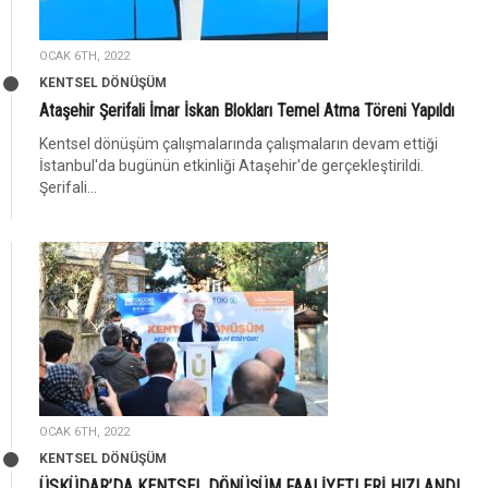
OCAK 6TH, 2022
KENTSEL DÖNÜŞÜM
Ataşehir Şerifali İmar İskan Blokları Temel Atma Töreni Yapıldı
Kentsel dönüşüm çalışmalarında çalışmaların devam ettiği
İstanbul'da bugünün etkinliği Ataşehir'de gerçekleştirildi.
Şerifali...
OCAK 6TH, 2022
KENTSEL DÖNÜŞÜM
ÜSKÜDAR’DA KENTSEL DÖNÜŞÜM FAALİYETLERİ HIZLANDI