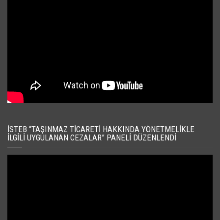
İSTEB “TAŞINMAZ TICARETI HAKKINDA YÖNETMELIKLE
İLGILI UYGULANAN CEZALAR” PANELI DÜZENLENDI