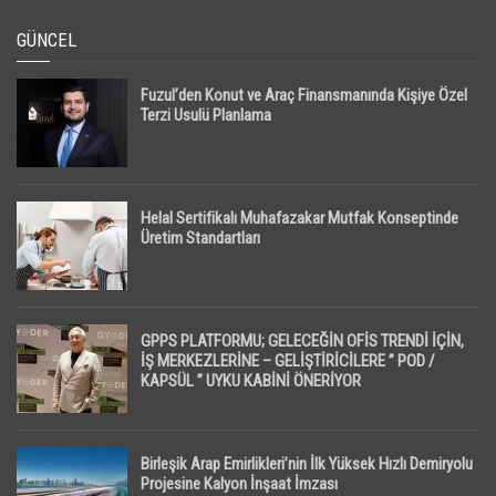
GÜNCEL
Fuzul’den Konut ve Araç Finansmanında Kişiye Özel
Terzi Usulü Planlama
Helal Sertifikalı Muhafazakar Mutfak Konseptinde
Üretim Standartları
GPPS PLATFORMU; GELECEĞİN OFİS TRENDİ İÇİN,
İŞ MERKEZLERİNE – GELİŞTİRİCİLERE ” POD /
KAPSÜL ” UYKU KABİNİ ÖNERİYOR
Birleşik Arap Emirlikleri’nin İlk Yüksek Hızlı Demiryolu
Projesine Kalyon İnşaat İmzası