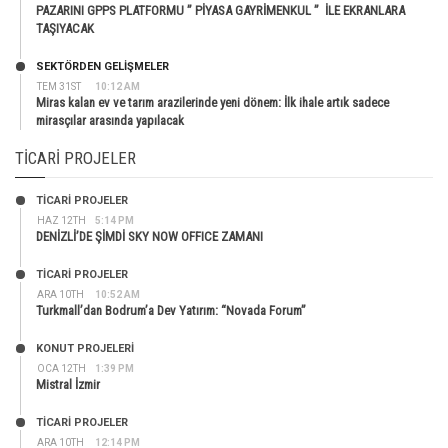
PAZARINI GPPS PLATFORMU ” PİYASA GAYRİMENKUL ” İLE EKRANLARA
TAŞIYACAK
SEKTÖRDEN GELIŞMELER
TEM 31ST
10:12 AM
Miras kalan ev ve tarım arazilerinde yeni dönem: İlk ihale artık sadece
mirasçılar arasında yapılacak
TICARI PROJELER
TİCARİ PROJELER
HAZ 12TH
5:14 PM
DENİZLİ’DE ŞİMDİ SKY NOW OFFICE ZAMANI
TİCARİ PROJELER
ARA 10TH
10:52 AM
Turkmall’dan Bodrum’a Dev Yatırım: “Novada Forum”
KONUT PROJELERI
OCA 12TH
1:39 PM
Mistral İzmir
TİCARİ PROJELER
ARA 10TH
12:14 PM