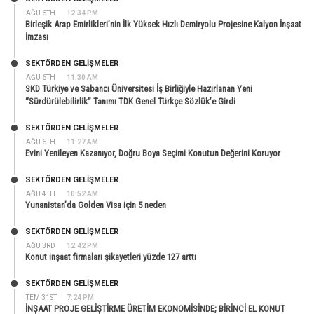
AĞU 6TH
12:34 PM
Birleşik Arap Emirlikleri’nin İlk Yüksek Hızlı Demiryolu Projesine Kalyon İnşaat
İmzası
SEKTÖRDEN GELIŞMELER
AĞU 6TH
11:30 AM
SKD Türkiye ve Sabancı Üniversitesi İş Birliğiyle Hazırlanan Yeni
“Sürdürülebilirlik” Tanımı TDK Genel Türkçe Sözlük’e Girdi
SEKTÖRDEN GELIŞMELER
AĞU 6TH
11:27 AM
Evini Yenileyen Kazanıyor, Doğru Boya Seçimi Konutun Değerini Koruyor
SEKTÖRDEN GELIŞMELER
AĞU 4TH
10:52 AM
Yunanistan’da Golden Visa için 5 neden
SEKTÖRDEN GELIŞMELER
AĞU 3RD
12:42 PM
Konut inşaat firmaları şikayetleri yüzde 127 arttı
SEKTÖRDEN GELIŞMELER
TEM 31ST
7:24 PM
İNŞAAT PROJE GELİŞTİRME ÜRETİM EKONOMİSİNDE; BİRİNCİ EL KONUT