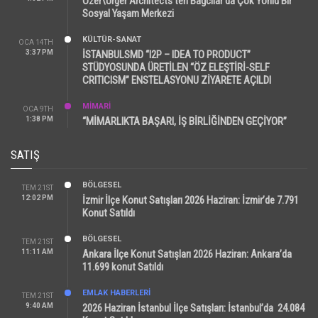
Özer\Ürger Architects’ten Bağcılar’da Çok Yönlü Bir
Sosyal Yaşam Merkezi
KÜLTÜR-SANAT
OCA 14TH
3:37 PM
İSTANBULSMD “I2P – IDEA TO PRODUCT”
STÜDYOSUNDA ÜRETİLEN “ÖZ ELEŞTİRİ-SELF
CRITICISM” ENSTELASYONU ZİYARETE AÇILDI
MİMARİ
OCA 9TH
1:38 PM
“MİMARLIKTA BAŞARI, İŞ BİRLİĞİNDEN GEÇİYOR”
SATIŞ
BÖLGESEL
TEM 21ST
12:02 PM
İzmir İlçe Konut Satışları 2026 Haziran: İzmir’de 7.791
Konut Satıldı
BÖLGESEL
TEM 21ST
11:11 AM
Ankara İlçe Konut Satışları 2026 Haziran: Ankara’da
11.699 konut Satıldı
EMLAK HABERLERI
TEM 21ST
9:40 AM
2026 Haziran İstanbul İlçe Satışları: İstanbul’da 24.084