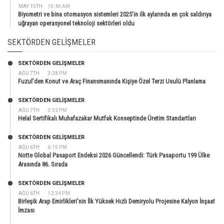
MAY 15TH
10:40 AM
Biyometri ve bina otomasyon sistemleri 2025’in ilk aylarında en çok saldırıya
uğrayan operasyonel teknoloji sektörleri oldu
SEKTÖRDEN GELIŞMELER
SEKTÖRDEN GELIŞMELER
AĞU 7TH
3:38 PM
Fuzul’den Konut ve Araç Finansmanında Kişiye Özel Terzi Usulü Planlama
SEKTÖRDEN GELIŞMELER
AĞU 7TH
3:32 PM
Helal Sertifikalı Muhafazakar Mutfak Konseptinde Üretim Standartları
SEKTÖRDEN GELIŞMELER
AĞU 6TH
6:15 PM
Notte Global Pasaport Endeksi 2026 Güncellendi: Türk Pasaportu 199 Ülke
Arasında 86. Sırada
SEKTÖRDEN GELIŞMELER
AĞU 6TH
12:34 PM
Birleşik Arap Emirlikleri’nin İlk Yüksek Hızlı Demiryolu Projesine Kalyon İnşaat
İmzası