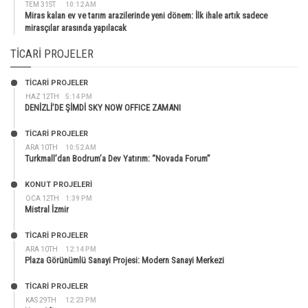
TEM 31ST
10:12 AM
Miras kalan ev ve tarım arazilerinde yeni dönem: İlk ihale artık sadece
mirasçılar arasında yapılacak
TICARI PROJELER
TİCARİ PROJELER
HAZ 12TH
5:14 PM
DENİZLİ’DE ŞİMDİ SKY NOW OFFICE ZAMANI
TİCARİ PROJELER
ARA 10TH
10:52 AM
Turkmall’dan Bodrum’a Dev Yatırım: “Novada Forum”
KONUT PROJELERI
OCA 12TH
1:39 PM
Mistral İzmir
TİCARİ PROJELER
ARA 10TH
12:14 PM
Plaza Görünümlü Sanayi Projesi: Modern Sanayi Merkezi
TİCARİ PROJELER
KAS 29TH
12:23 PM