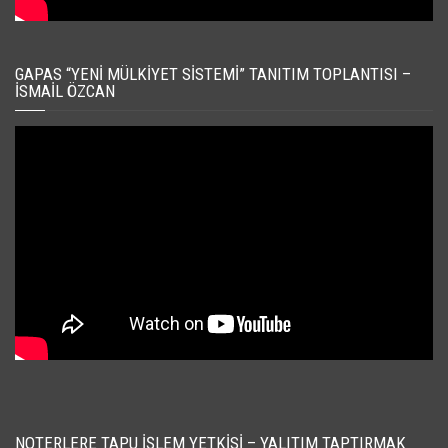
GAPAS “YENI MÜLKIYET SISTEMI” TANITIM TOPLANTISI –
İSMAIL ÖZCAN
NOTERLERE TAPU İŞLEM YETKISI – YALITIM TAPTIRMAK