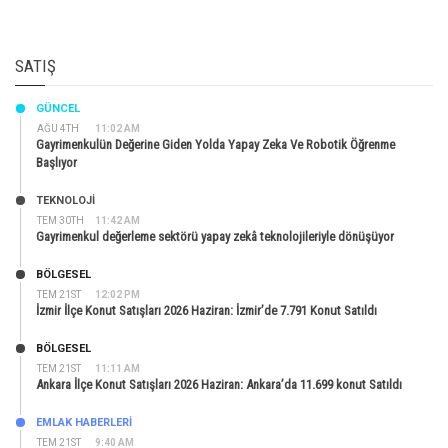
SATIŞ
GÜNCEL
AĞU 4TH
11:02 AM
Gayrimenkulün Değerine Giden Yolda Yapay Zeka Ve Robotik Öğrenme
Başlıyor
TEKNOLOJİ
TEM 30TH
11:42 AM
Gayrimenkul değerleme sektörü yapay zekâ teknolojileriyle dönüşüyor
BÖLGESEL
TEM 21ST
12:02 PM
İzmir İlçe Konut Satışları 2026 Haziran: İzmir’de 7.791 Konut Satıldı
BÖLGESEL
TEM 21ST
11:11 AM
Ankara İlçe Konut Satışları 2026 Haziran: Ankara’da 11.699 konut Satıldı
EMLAK HABERLERI
TEM 21ST
9:40 AM