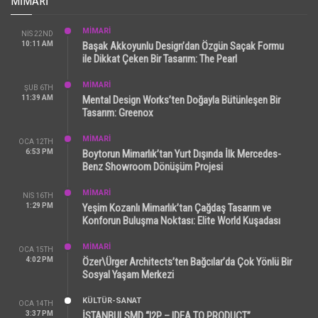
MIMARI
MİMARİ
NIS 22ND
10:11 AM
Başak Akkoyunlu Design’dan Özgün Saçak Formu
ile Dikkat Çeken Bir Tasarım: The Pearl
MİMARİ
ŞUB 6TH
11:39 AM
Mental Design Works’ten Doğayla Bütünleşen Bir
Tasarım: Greenox
MİMARİ
OCA 12TH
6:53 PM
Boytorun Mimarlık’tan Yurt Dışında İlk Mercedes-
Benz Showroom Dönüşüm Projesi
MİMARİ
NIS 16TH
1:29 PM
Yeşim Kozanlı Mimarlık’tan Çağdaş Tasarım ve
Konforun Buluşma Noktası: Elite World Kuşadası
MİMARİ
OCA 15TH
4:02 PM
Özer\Ürger Architects’ten Bağcılar’da Çok Yönlü Bir
Sosyal Yaşam Merkezi
KÜLTÜR-SANAT
OCA 14TH
3:37 PM
İSTANBULSMD “I2P – IDEA TO PRODUCT”