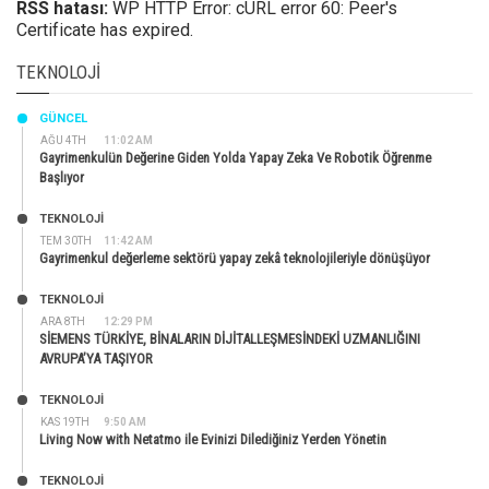
RSS hatası:
WP HTTP Error: cURL error 60: Peer's
Certificate has expired.
TEKNOLOJI
GÜNCEL
AĞU 4TH
11:02 AM
Gayrimenkulün Değerine Giden Yolda Yapay Zeka Ve Robotik Öğrenme
Başlıyor
TEKNOLOJİ
TEM 30TH
11:42 AM
Gayrimenkul değerleme sektörü yapay zekâ teknolojileriyle dönüşüyor
TEKNOLOJİ
ARA 8TH
12:29 PM
SİEMENS TÜRKİYE, BİNALARIN DİJİTALLEŞMESİNDEKİ UZMANLIĞINI
AVRUPA’YA TAŞIYOR
TEKNOLOJİ
KAS 19TH
9:50 AM
Living Now with Netatmo ile Evinizi Dilediğiniz Yerden Yönetin
TEKNOLOJİ