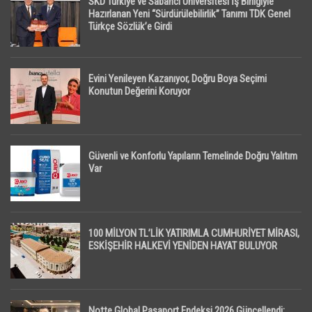
SKD Türkiye ve Sabancı Üniversitesi İş Birliğiyle
Hazırlanan Yeni “Sürdürülebilirlik” Tanımı TDK Genel
Türkçe Sözlük’e Girdi
Evini Yenileyen Kazanıyor, Doğru Boya Seçimi
Konutun Değerini Koruyor
Güvenli ve Konforlu Yapıların Temelinde Doğru Yalıtım
Var
100 MİLYON TL’LİK YATIRIMLA CUMHURİYET MİRASI,
ESKİŞEHİR HALKEVİ YENİDEN HAYAT BULUYOR
Notte Global Pasaport Endeksi 2026 Güncellendi: