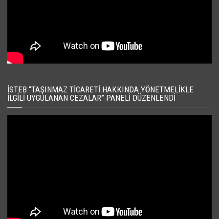
İSTEB “TAŞINMAZ TICARETI HAKKINDA YÖNETMELIKLE
İLGILI UYGULANAN CEZALAR” PANELI DÜZENLENDI