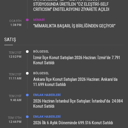
STÜDYOSUNDA ÜRETİLEN “ÖZ ELEŞTİRİ-SELF
CRITICISM” ENSTELASYONU ZİYARETE AÇILDI
MİMARİ
OCA 9TH
1:38 PM
“MİMARLIKTA BAŞARI, İŞ BİRLİĞİNDEN GEÇİYOR”
SATIŞ
BÖLGESEL
TEM 21ST
12:02 PM
İzmir İlçe Konut Satışları 2026 Haziran: İzmir’de 7.791
Konut Satıldı
BÖLGESEL
TEM 21ST
11:11 AM
Ankara İlçe Konut Satışları 2026 Haziran: Ankara’da
11.699 konut Satıldı
EMLAK HABERLERI
TEM 21ST
9:40 AM
2026 Haziran İstanbul İlçe Satışları: İstanbul’da 24.084
Konut Satıldı
EMLAK HABERLERI
TEM 17TH
12:44 PM
2026 İlk 6 Aylık Döneminde 699.516 Konut Satıldı