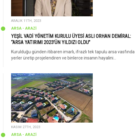
ARALIK 11TH, 2023
ARSA - ARAZİ
YEŞİL VADİ YÖNETİM KURULU ÜYESİ ASLI ORHAN DEMİRAL:
“ARSA YATIRIMI 2023’ÜN YILDIZI OLDU”
Kurulduğu günden itibaren imarlı, ifrazlı tek tapulu arsa vasfında
yerler üretip projelendiren ve binlerce insanın hayalini...
KASIM 27TH, 2023
ARSA - ARAZİ