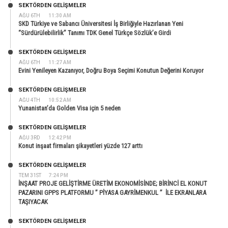
SEKTÖRDEN GELIŞMELER
AĞU 6TH
11:30 AM
SKD Türkiye ve Sabancı Üniversitesi İş Birliğiyle Hazırlanan Yeni
“Sürdürülebilirlik” Tanımı TDK Genel Türkçe Sözlük’e Girdi
SEKTÖRDEN GELIŞMELER
AĞU 6TH
11:27 AM
Evini Yenileyen Kazanıyor, Doğru Boya Seçimi Konutun Değerini Koruyor
SEKTÖRDEN GELIŞMELER
AĞU 4TH
10:52 AM
Yunanistan’da Golden Visa için 5 neden
SEKTÖRDEN GELIŞMELER
AĞU 3RD
12:42 PM
Konut inşaat firmaları şikayetleri yüzde 127 arttı
SEKTÖRDEN GELIŞMELER
TEM 31ST
7:24 PM
İNŞAAT PROJE GELİŞTİRME ÜRETİM EKONOMİSİNDE; BİRİNCİ EL KONUT
PAZARINI GPPS PLATFORMU ” PİYASA GAYRİMENKUL ” İLE EKRANLARA
TAŞIYACAK
SEKTÖRDEN GELIŞMELER