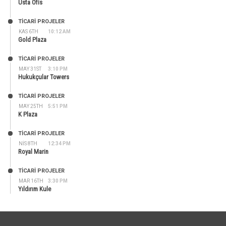
Usta Ofis
TİCARİ PROJELER
KAS 6TH
10:12 AM
Gold Plaza
TİCARİ PROJELER
MAY 31ST
3:10 PM
Hukukçular Towers
TİCARİ PROJELER
MAY 25TH
5:51 PM
K Plaza
TİCARİ PROJELER
NIS 8TH
12:34 PM
Royal Marin
TİCARİ PROJELER
MAR 16TH
3:30 PM
Yıldırım Kule