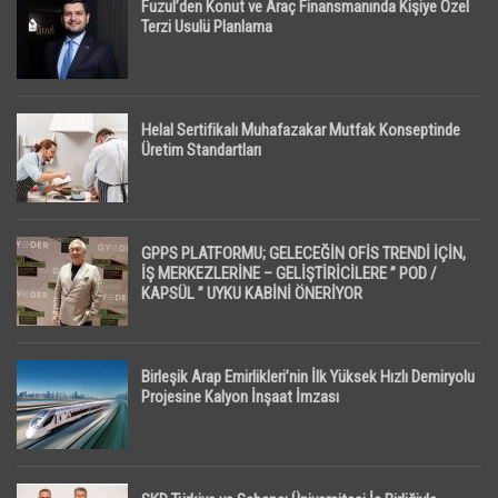
Fuzul’den Konut ve Araç Finansmanında Kişiye Özel
Terzi Usulü Planlama
Helal Sertifikalı Muhafazakar Mutfak Konseptinde
Üretim Standartları
GPPS PLATFORMU; GELECEĞİN OFİS TRENDİ İÇİN,
İŞ MERKEZLERİNE – GELİŞTİRİCİLERE ” POD /
KAPSÜL ” UYKU KABİNİ ÖNERİYOR
Birleşik Arap Emirlikleri’nin İlk Yüksek Hızlı Demiryolu
Projesine Kalyon İnşaat İmzası