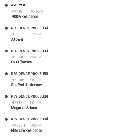
ANT YAPI
MAY 18TH
10:46 AM
7000A Residence
RESIDENCE PROJELERI
NIS 23RD
1:11 PM
Altower
RESIDENCE PROJELERI
NIS 16TH
5:54 PM
Okan Towers
RESIDENCE PROJELERI
NIS 10TH
2:00 PM
StarPort Residence
RESIDENCE PROJELERI
NIS 5TH
4:51 PM
Megaron Ankara
RESIDENCE PROJELERI
MAR 27TH
1:02 PM
Elite Life Residence