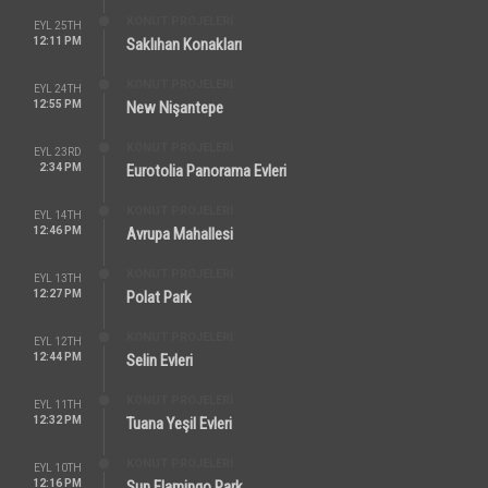
KONUT PROJELERI
EYL 25TH
12:11 PM
Saklıhan Konakları
KONUT PROJELERI
EYL 24TH
12:55 PM
New Nişantepe
KONUT PROJELERI
EYL 23RD
2:34 PM
Eurotolia Panorama Evleri
KONUT PROJELERI
EYL 14TH
12:46 PM
Avrupa Mahallesi
KONUT PROJELERI
EYL 13TH
12:27 PM
Polat Park
KONUT PROJELERI
EYL 12TH
12:44 PM
Selin Evleri
KONUT PROJELERI
EYL 11TH
12:32 PM
Tuana Yeşil Evleri
KONUT PROJELERI
EYL 10TH
12:16 PM
Sun Flamingo Park