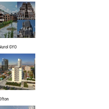
Nurol GYO
Ofton