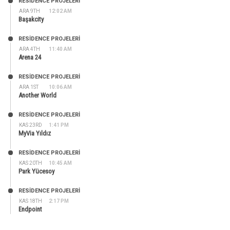
RESIDENCE PROJELERI
ARA 9TH
12:02 AM
Başakcity
RESIDENCE PROJELERI
ARA 4TH
11:40 AM
Arena 24
RESIDENCE PROJELERI
ARA 1ST
10:06 AM
Another World
RESIDENCE PROJELERI
KAS 23RD
1:41 PM
MyVia Yıldız
RESIDENCE PROJELERI
KAS 20TH
10:45 AM
Park Yücesoy
RESIDENCE PROJELERI
KAS 18TH
2:17 PM
Endpoint