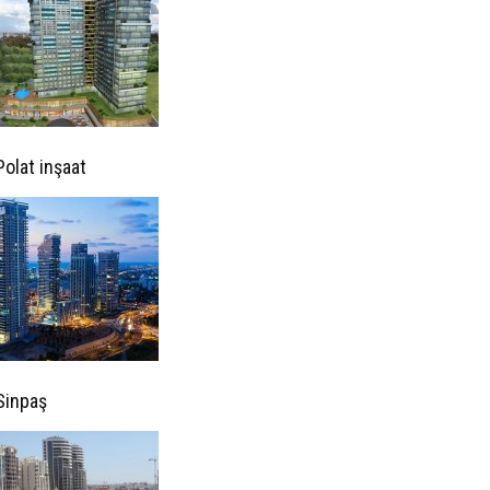
Polat inşaat
Sinpaş