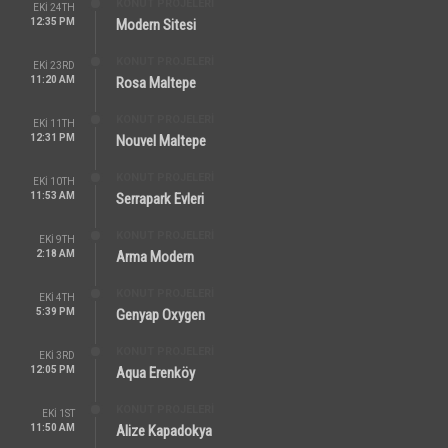
KONUT PROJELERI
EKI 24TH
12:35 PM
Modern Sitesi
KONUT PROJELERI
EKI 23RD
11:20 AM
Rosa Maltepe
KONUT PROJELERI
EKI 11TH
12:31 PM
Nouvel Maltepe
KONUT PROJELERI
EKI 10TH
11:53 AM
Serrapark Evleri
KONUT PROJELERI
EKI 9TH
2:18 AM
Arma Modern
KONUT PROJELERI
EKI 4TH
5:39 PM
Genyap Oxygen
KONUT PROJELERI
EKI 3RD
12:05 PM
Aqua Erenköy
KONUT PROJELERI
EKI 1ST
11:50 AM
Alize Kapadokya