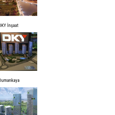
DKY İnşaat
Dumankaya