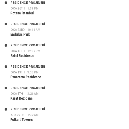
RESIDENCE PROJELERI
OCA 26TH
1:59 PM
Rotana İstanbul
RESIDENCE PROJELERI
OCA 23RD
10:11 AM
Endülüs Park
RESIDENCE PROJELERI
OCA 16TH
12:07 PM
Aktel Residence
RESIDENCE PROJELERI
OCA 13TH
3:33 PM
Panarama Residence
RESIDENCE PROJELERI
OCA 5TH
3:26 AM
Karat Rezidans
RESIDENCE PROJELERI
ARA 27TH
1:32 AM
Folkart Towers