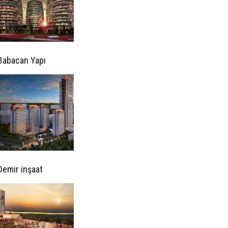
Babacan Yapı
Demir inşaat