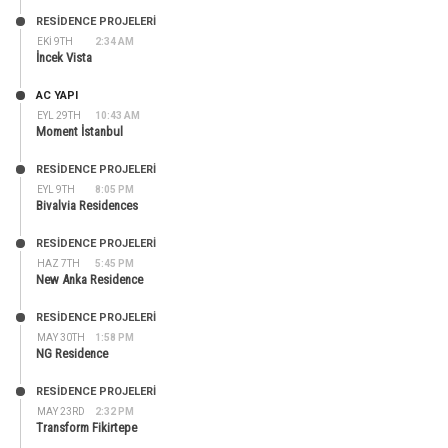
RESIDENCE PROJELERI
EKI 9TH
2:34 AM
İncek Vista
AC YAPI
EYL 29TH
10:43 AM
Moment İstanbul
RESIDENCE PROJELERI
EYL 9TH
8:05 PM
Bivalvia Residences
RESIDENCE PROJELERI
HAZ 7TH
5:45 PM
New Anka Residence
RESIDENCE PROJELERI
MAY 30TH
1:58 PM
NG Residence
RESIDENCE PROJELERI
MAY 23RD
2:32 PM
Transform Fikirtepe