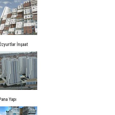
Özyurtlar İnşaat
Pana Yapı