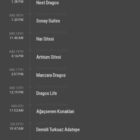
1:28 PM
Nest Dragos
KONUT PROJELERI
KAS 18TH
1:23 PM
Sonay Suites
KONUT PROJELERI
KAS 16TH
11:40 AM
Nar Sitesi
KONUT PROJELERI
KAS 14TH
4:16 PM
Artrium Sitesi
KONUT PROJELERI
KAS 11TH
2:57 PM
Manzara Dragos
KONUT PROJELERI
KAS 10TH
12:19 PM
Dragos Life
KONUT PROJELERI
KAS 6TH
11:52 AM
Ağaçseven Konakları
KONUT PROJELERI
EKI 29TH
10:47 AM
Demirli Turkuaz Adatepe