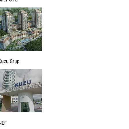
Kuzu Grup
NEF