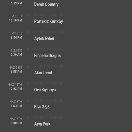
6:23 PM
Demir Country
KONUT PROJELERI
TEM 16TH
12:10 PM
Portekiz Kurtköy
KONUT PROJELERI
TEM 15TH
8:44 PM
Aytek Evleri
KONUT PROJELERI
TEM 1ST
2:30 AM
Emperia Dragos
KONUT PROJELERI
HAZ 21ST
6:55 PM
Akın Trend
KONUT PROJELERI
HAZ 11TH
12:03 PM
Ova Kıyıboyu
KONUT PROJELERI
HAZ 8TH
5:54 PM
Biva 35,5
KONUT PROJELERI
HAZ 7TH
6:08 PM
Arya Park