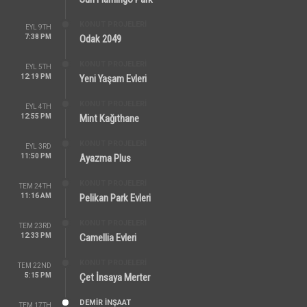
KONUT PROJELERI
EYL 9TH
7:38 PM
Odak 2049
KONUT PROJELERI
EYL 5TH
12:19 PM
Yeni Yaşam Evleri
KONUT PROJELERI
EYL 4TH
12:55 PM
Mint Kağıthane
KONUT PROJELERI
EYL 3RD
11:50 PM
Ayazma Plus
KONUT PROJELERI
TEM 24TH
11:16 AM
Pelikan Park Evleri
KONUT PROJELERI
TEM 23RD
12:33 PM
Camellia Evleri
KONUT PROJELERI
TEM 22ND
5:15 PM
Çet İnsaya Merter
DEMIR İNŞAAT
TEM 17TH