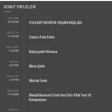
KONUT PROJELERI
KONUT PROJELERI
HAZ 3RD
10:42 AM
FOLKART NOVA’DA YAŞAM BAŞLADI
KONUT PROJELERI
HAZ 27TH
11:42 AM
Cebeci Park Evleri
KONUT PROJELERI
MAY 10TH
3:36 PM
Bahçeşehir Atmaca
KONUT PROJELERI
NIS 5TH
4:27 PM
Meva Şehir
KONUT PROJELERI
OCA 12TH
1:39 PM
Mistral İzmir
KONUT PROJELERI
ARA 23RD
11:02 AM
Mahall Bomonti İzmir’den Dört 4’lük Yeni Yıl
Kampanyası
KONUT PROJELERI
ARA 5TH