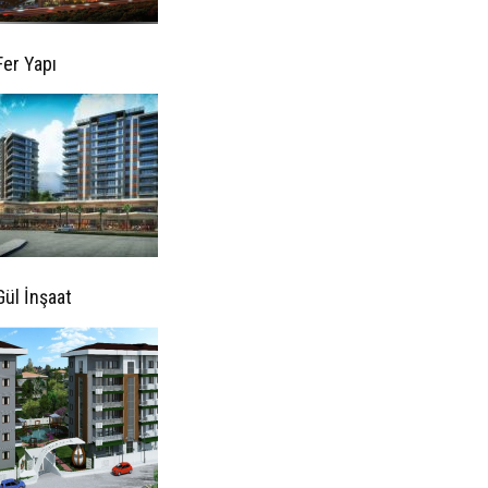
Fer Yapı
Gül İnşaat