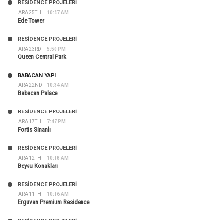
RESIDENCE PROJELERI
ARA 25TH
10:47 AM
Ede Tower
RESIDENCE PROJELERI
ARA 23RD
5:50 PM
Queen Central Park
BABACAN YAPI
ARA 22ND
10:34 AM
Babacan Palace
RESIDENCE PROJELERI
ARA 17TH
7:47 PM
Fortis Sinanlı
RESIDENCE PROJELERI
ARA 12TH
10:18 AM
Beysu Konakları
RESIDENCE PROJELERI
ARA 11TH
10:16 AM
Erguvan Premium Residence