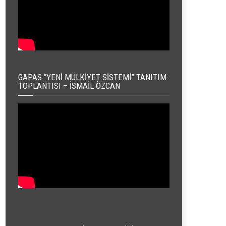
GAPAS “YENI MÜLKIYET SISTEMI” TANITIM
TOPLANTISI – İSMAIL ÖZCAN