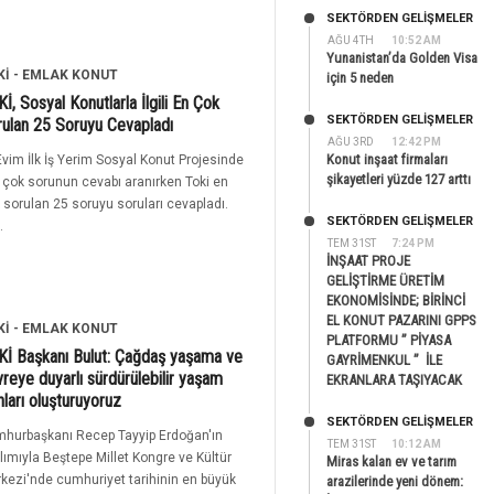
SEKTÖRDEN GELIŞMELER
AĞU 4TH
10:52 AM
Yunanistan’da Golden Visa
Kİ - EMLAK KONUT
için 5 neden
İ, Sosyal Konutlarla İlgili En Çok
SEKTÖRDEN GELIŞMELER
ulan 25 Soruyu Cevapladı
AĞU 3RD
12:42 PM
Konut inşaat firmaları
 Evim İlk İş Yerim Sosyal Konut Projesinde
şikayetleri yüzde 127 arttı
 çok sorunun cevabı aranırken Toki en
 sorulan 25 soruyu soruları cevapladı.
SEKTÖRDEN GELIŞMELER
.
TEM 31ST
7:24 PM
İNŞAAT PROJE
GELİŞTİRME ÜRETİM
EKONOMİSİNDE; BİRİNCİ
EL KONUT PAZARINI GPPS
Kİ - EMLAK KONUT
PLATFORMU ” PİYASA
İ Başkanı Bulut: Çağdaş yaşama ve
GAYRİMENKUL ” İLE
reye duyarlı sürdürülebilir yaşam
EKRANLARA TAŞIYACAK
nları oluşturuyoruz
SEKTÖRDEN GELIŞMELER
hurbaşkanı Recep Tayyip Erdoğan'ın
TEM 31ST
10:12 AM
ılımıyla Beştepe Millet Kongre ve Kültür
Miras kalan ev ve tarım
kezi'nde cumhuriyet tarihinin en büyük
arazilerinde yeni dönem: