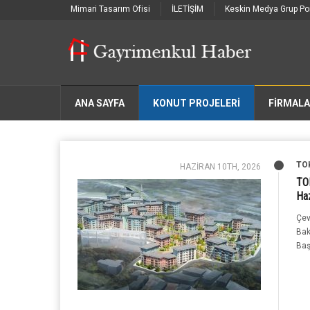
Mimari Tasarım Ofisi
İLETİŞİM
Keskin Medya Grup Por
ANA SAYFA
KONUT PROJELERİ
FIRMAL
TO
HAZIRAN 10TH, 2026
TOK
Haz
Çev
Bak
Baş