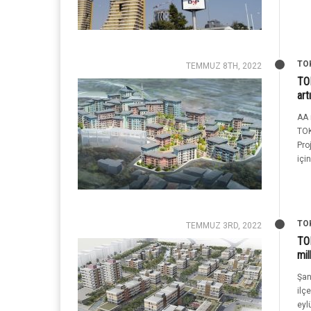
TO
TEMMUZ 8TH, 2022
TOK
art
AA 
TOK
Pro
için
TO
TEMMUZ 3RD, 2022
TOK
mil
Şan
ilç
eyl