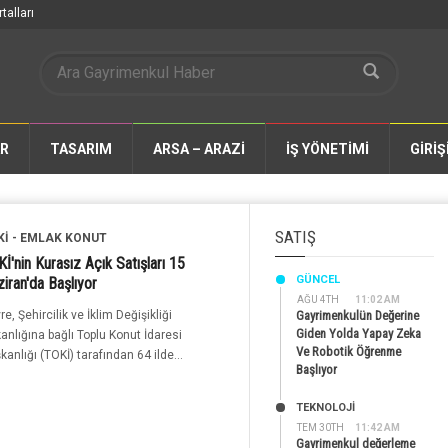
talları
AR
TASARIM
ARSA – ARAZİ
İŞ YÖNETİMİ
GİRİŞ
SATIŞ
Kİ - EMLAK KONUT
İ'nin Kurasız Açık Satışları 15
GÜNCEL
iran'da Başlıyor
AĞU 4TH
11:02 AM
re, Şehircilik ve İklim Değişikliği
Gayrimenkulün Değerine
Giden Yolda Yapay Zeka
anlığına bağlı Toplu Konut İdaresi
Ve Robotik Öğrenme
kanlığı (TOKİ) tarafından 64 ilde...
Başlıyor
TEKNOLOJİ
TEM 30TH
11:42 AM
Gayrimenkul değerleme