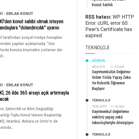
Konut Satıldı
Kİ - EMLAK KONUT
RSS hatası:
WP HTTP
İ'den konut sahibi olmak isteyen
Error: cURL error 60:
andaşlara "dolandırıcılık" uyarısı
Peer's Certificate has
expired.
İ tarafından sosyal medya hesapları
rinden yapılan açıklamada, "Son
TEKNOLOJI
lerde konuta erişmekte zorlanan dar
li...
GÜNCEL
AĞU 4TH
11:02 AM
Gayrimenkulün Değerine
Giden Yolda Yapay Zeka
Ve Robotik Öğrenme
Kİ - EMLAK KONUT
Başlıyor
İ, 26 ilde 365 arsayı açık artırmayla
tacak
TEKNOLOJİ
TEM 30TH
11:42 AM
re, Şehircilik ve İklim Değişikliği
Gayrimenkul değerleme
anlığı Toplu Konut İdaresi Başkanlığı
sektörü yapay zekâ
Kİ), İstanbul, Ankara ve İzmir'in de
teknolojileriyle dönüşüyor
arında...
TEKNOLOJİ