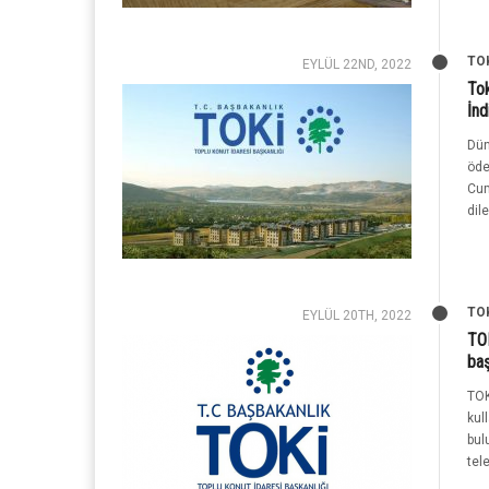
TO
EYLÜL 22ND, 2022
To
İnd
Dün
öde
Cum
dile
TO
EYLÜL 20TH, 2022
TOK
baş
TOK
kul
bul
tel