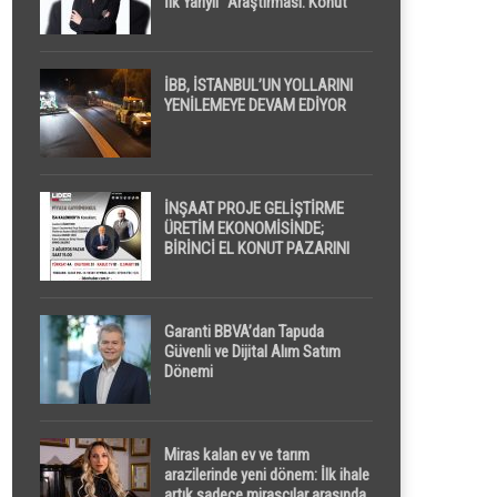
İlk Yarıyıl” Araştırması: Konut
Piyasasında Dengeli Görünüm
Sürerken, İlk El ve İpotekli
Satışlarda Sınırlı Toparlanma
Dikkat Çekti
İBB, İSTANBUL’UN YOLLARINI
YENİLEMEYE DEVAM EDİYOR
İNŞAAT PROJE GELİŞTİRME
ÜRETİM EKONOMİSİNDE;
BİRİNCİ EL KONUT PAZARINI
GPPS PLATFORMU ” PİYASA
GAYRİMENKUL ” İLE
EKRANLARA TAŞIYACAK
Garanti BBVA’dan Tapuda
Güvenli ve Dijital Alım Satım
Dönemi
Miras kalan ev ve tarım
arazilerinde yeni dönem: İlk ihale
artık sadece mirasçılar arasında