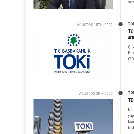
sos
TO
AĞUSTOS 15TH, 2022
TOK
art
Çev
Bak
(TOK
TO
AĞUSTOS 3RD, 2022
TOK
Nit
yap
kon
top