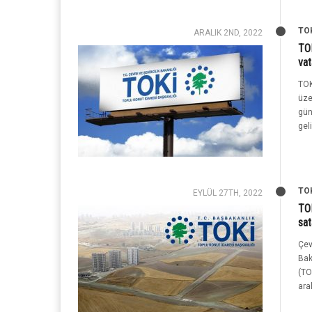
TO
ARALIK 2ND, 2022
TOK
vat
TOK
üze
gün
gelir
TO
EYLÜL 27TH, 2022
TOK
sa
Çev
Bak
(TO
aral