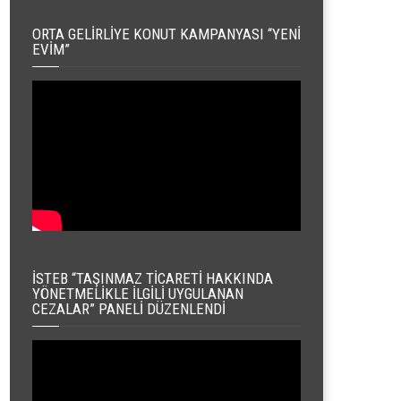
ORTA GELIRLIYE KONUT KAMPANYASI “YENI
EVIM”
İSTEB “TAŞINMAZ TICARETI HAKKINDA
YÖNETMELIKLE İLGILI UYGULANAN
CEZALAR” PANELI DÜZENLENDI