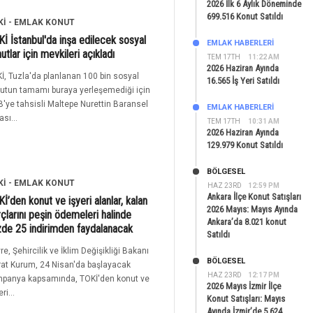
2026 İlk 6 Aylık Döneminde
699.516 Konut Satıldı
Kİ - EMLAK KONUT
İ İstanbul'da inşa edilecek sosyal
EMLAK HABERLERI
utlar için mevkileri açıkladı
TEM 17TH
11:22 AM
2026 Haziran Ayında
İ, Tuzla'da planlanan 100 bin sosyal
16.565 İş Yeri Satıldı
utun tamamı buraya yerleşemediği için
'ye tahsisli Maltepe Nurettin Baransel
EMLAK HABERLERI
ası...
TEM 17TH
10:31 AM
2026 Haziran Ayında
129.979 Konut Satıldı
BÖLGESEL
Kİ - EMLAK KONUT
HAZ 23RD
12:59 PM
Ankara İlçe Konut Satışları
İ’den konut ve işyeri alanlar, kalan
2026 Mayıs: Mayıs Ayında
çlarını peşin ödemeleri halinde
Ankara’da 8.021 konut
de 25 indirimden faydalanacak
Satıldı
re, Şehircilik ve İklim Değişikliği Bakanı
BÖLGESEL
at Kurum, 24 Nisan'da başlayacak
HAZ 23RD
12:17 PM
panya kapsamında, TOKİ'den konut ve
2026 Mayıs İzmir İlçe
eri...
Konut Satışları: Mayıs
Ayında İzmir’de 5.624