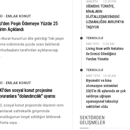
ARA 8TH
12:29 PM
SİEMENS TÜRKİYE,
BİNALARIN
Kİ - EMLAK KONUT
DİJİTALLEŞMESİNDEKİ
UZMANLIĞINI AVRUPA’YA
ki'den Peşin Ödemeye Yüzde 25
TAŞIYOR
irim Açıklandı
TEKNOLOJİ
 Murat Kurum'un dile getirdiği Toki peşin
me indiriminde yüzde oranı belirlendi.
KAS 19TH
9:50 AM
Living Now with Netatmo
hurbaşkanı tarafından açıklanacağı
ile Evinizi Dilediğiniz
...
Yerden Yönetin
TEKNOLOJİ
MAY 15TH
10:40 AM
Biyometri ve bina
Kİ - EMLAK KONUT
otomasyon sistemleri
İ'den sosyal konut projesine
2025’in ilk aylarında en çok
vuranlara "dolandırıcılık" uyarısı
saldırıya uğrayan
operasyonel teknoloji
İ, sosyal konut projesinde İdarenin ismi
sektörleri oldu
lanılarak sahtekarlık girişiminde
SEKTÖRDEN
unulduğunun tespit edildiğini bildirerek
GELIŞMELER
efonla veya...