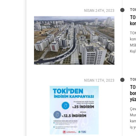
TO
NISAN 24TH, 2023
TOK
kon
TOK
kon
MSB
Kışl
TO
NISAN 12TH, 2023
TOK
bor
yüz
Çev
Mur
kam
iş y