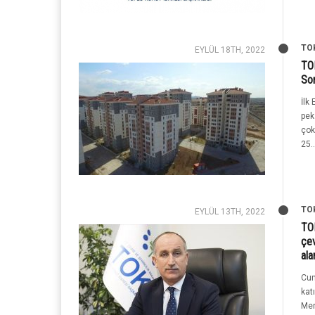
TO
EYLÜL 18TH, 2022
TOK
Sor
İlk
pek
çok
25..
TO
EYLÜL 13TH, 2022
TOK
çev
ala
Cum
kat
Mer