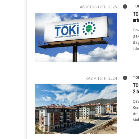
TO
AĞUSTOS 12TH, 2025
TOK
art
Çev
Bak
Baş
ilde
TO
KASIM 16TH, 2024
TOK
2 b
Çev
Kon
Ant
Mah