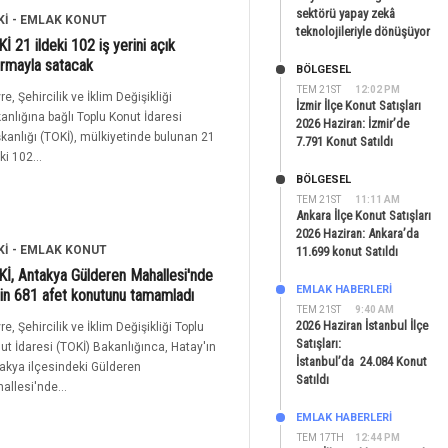
sektörü yapay zekâ
Kİ - EMLAK KONUT
teknolojileriyle dönüşüyor
İ 21 ildeki 102 iş yerini açık
ırmayla satacak
BÖLGESEL
TEM 21ST
12:02 PM
re, Şehircilik ve İklim Değişikliği
İzmir İlçe Konut Satışları
anlığına bağlı Toplu Konut İdaresi
2026 Haziran: İzmir’de
kanlığı (TOKİ), mülkiyetinde bulunan 21
7.791 Konut Satıldı
ki 102...
BÖLGESEL
TEM 21ST
11:11 AM
Ankara İlçe Konut Satışları
2026 Haziran: Ankara’da
Kİ - EMLAK KONUT
11.699 konut Satıldı
İ, Antakya Gülderen Mahallesi'nde
EMLAK HABERLERI
in 681 afet konutunu tamamladı
TEM 21ST
9:40 AM
2026 Haziran İstanbul İlçe
re, Şehircilik ve İklim Değişikliği Toplu
Satışları:
ut İdaresi (TOKİ) Bakanlığınca, Hatay'ın
İstanbul’da 24.084 Konut
akya ilçesindeki Gülderen
Satıldı
allesi'nde...
EMLAK HABERLERI
TEM 17TH
12:44 PM