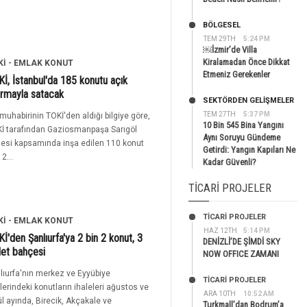
BÖLGESEL
TEM 29TH
5:24 PM
￼İzmir’de Villa
Kiralamadan Önce Dikkat
Kİ - EMLAK KONUT
Etmeniz Gerekenler
İ, İstanbul'da 185 konutu açık
ırmayla satacak
SEKTÖRDEN GELIŞMELER
TEM 27TH
5:37 PM
muhabirinin TOKİ'den aldığı bilgiye göre,
10 Bin 545 Bina Yangını
İ tarafından Gaziosmanpaşa Sarıgöl
Aynı Soruyu Gündeme
jesi kapsamında inşa edilen 110 konut
Getirdi: Yangın Kapıları Ne
 2...
Kadar Güvenli?
TICARI PROJELER
TİCARİ PROJELER
Kİ - EMLAK KONUT
HAZ 12TH
5:14 PM
İ'den Şanlıurfa'ya 2 bin 2 konut, 3
DENİZLİ’DE ŞİMDİ SKY
let bahçesi
NOW OFFICE ZAMANI
lıurfa'nın merkez ve Eyyübiye
TİCARİ PROJELER
elerindeki konutların ihaleleri ağustos ve
ARA 10TH
10:52 AM
ül ayında, Birecik, Akçakale ve
Turkmall’dan Bodrum’a