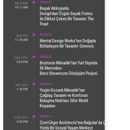
MİMARİ
NIS 22ND
10:11 AM
Başak Akkoyunlu
Design’dan Özgün Saçak Formu
ile Dikkat Çeken Bir Tasarım: The
Pearl
MİMARİ
ŞUB 6TH
11:39 AM
Mental Design Works’ten Doğayla
Bütünleşen Bir Tasarım: Greenox
MİMARİ
OCA 12TH
6:53 PM
Boytorun Mimarlık’tan Yurt Dışında
İlk Mercedes-
Benz Showroom Dönüşüm Projesi
MİMARİ
NIS 16TH
1:29 PM
Yeşim Kozanlı Mimarlık’tan
Çağdaş Tasarım ve Konforun
Buluşma Noktası: Elite World
Kuşadası
MİMARİ
OCA 15TH
4:02 PM
Özer\Ürger Architects’ten Bağcılar’da Çok
Yönlü Bir Sosyal Yaşam Merkezi