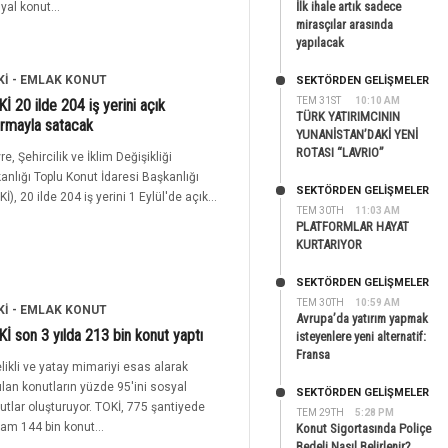
İlk ihale artık sadece
yal konut...
mirasçılar arasında
yapılacak
Kİ - EMLAK KONUT
SEKTÖRDEN GELIŞMELER
TEM 31ST
10:10 AM
İ 20 ilde 204 iş yerini açık
TÜRK YATIRIMCININ
ırmayla satacak
YUNANİSTAN’DAKİ YENİ
ROTASI “LAVRIO”
re, Şehircilik ve İklim Değişikliği
anlığı Toplu Konut İdaresi Başkanlığı
SEKTÖRDEN GELIŞMELER
İ), 20 ilde 204 iş yerini 1 Eylül'de açık...
TEM 30TH
11:03 AM
PLATFORMLAR HAYAT
KURTARIYOR
SEKTÖRDEN GELIŞMELER
TEM 30TH
10:59 AM
Kİ - EMLAK KONUT
Avrupa’da yatırım yapmak
İ son 3 yılda 213 bin konut yaptı
isteyenlere yeni alternatif:
Fransa
elikli ve yatay mimariyi esas alarak
ılan konutların yüzde 95'ini sosyal
SEKTÖRDEN GELIŞMELER
utlar oluşturuyor. TOKİ, 775 şantiyede
TEM 29TH
5:28 PM
lam 144 bin konut...
Konut Sigortasında Poliçe
Bedeli Nasıl Belirlenir?