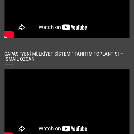
GAPAS “YENI MÜLKIYET SISTEMI” TANITIM TOPLANTISI –
İSMAIL ÖZCAN