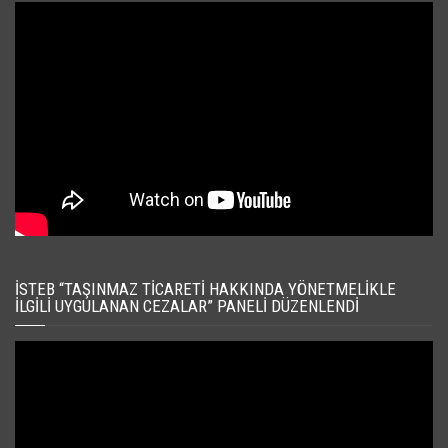
İSTEB “TAŞINMAZ TICARETI HAKKINDA YÖNETMELIKLE
İLGILI UYGULANAN CEZALAR” PANELI DÜZENLENDI