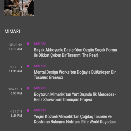
MIMARI
MİMARİ
NIS 22ND
10:11 AM
Başak Akkoyunlu Design’dan Özgün Saçak Formu
ile Dikkat Çeken Bir Tasarım: The Pearl
MİMARİ
ŞUB 6TH
11:39 AM
Mental Design Works’ten Doğayla Bütünleşen Bir
Tasarım: Greenox
MİMARİ
OCA 12TH
6:53 PM
Boytorun Mimarlık’tan Yurt Dışında İlk Mercedes-
Benz Showroom Dönüşüm Projesi
MİMARİ
NIS 16TH
1:29 PM
Yeşim Kozanlı Mimarlık’tan Çağdaş Tasarım ve
Konforun Buluşma Noktası: Elite World Kuşadası