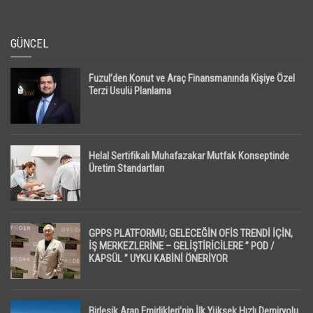
GÜNCEL
Fuzul’den Konut ve Araç Finansmanında Kişiye Özel
Terzi Usulü Planlama
Helal Sertifikalı Muhafazakar Mutfak Konseptinde
Üretim Standartları
GPPS PLATFORMU; GELECEĞİN OFİS TRENDİ İÇİN,
İŞ MERKEZLERİNE – GELİŞTİRİCİLERE ” POD /
KAPSÜL ” UYKU KABİNİ ÖNERİYOR
Birleşik Arap Emirlikleri’nin İlk Yüksek Hızlı Demiryolu