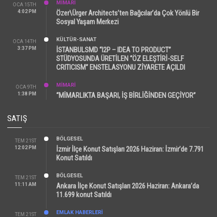
MİMARİ
OCA 15TH
4:02 PM
Özer\Ürger Architects’ten Bağcılar’da Çok Yönlü Bir
Sosyal Yaşam Merkezi
KÜLTÜR-SANAT
OCA 14TH
3:37 PM
İSTANBULSMD “I2P – IDEA TO PRODUCT”
STÜDYOSUNDA ÜRETİLEN “ÖZ ELEŞTİRİ-SELF
CRITICISM” ENSTELASYONU ZİYARETE AÇILDI
MİMARİ
OCA 9TH
1:38 PM
“MİMARLIKTA BAŞARI, İŞ BİRLİĞİNDEN GEÇİYOR”
SATIŞ
BÖLGESEL
TEM 21ST
12:02 PM
İzmir İlçe Konut Satışları 2026 Haziran: İzmir’de 7.791
Konut Satıldı
BÖLGESEL
TEM 21ST
11:11 AM
Ankara İlçe Konut Satışları 2026 Haziran: Ankara’da
11.699 konut Satıldı
EMLAK HABERLERI
TEM 21ST