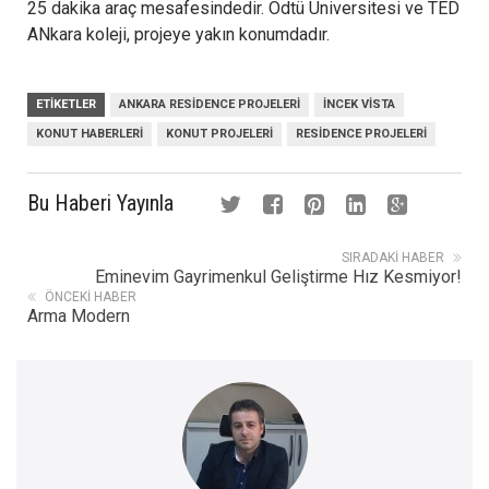
25 dakika araç mesafesindedir. Odtü Üniversitesi ve TED
ANkara koleji, projeye yakın konumdadır.
ETIKETLER
ANKARA RESIDENCE PROJELERI
İNCEK VISTA
KONUT HABERLERI
KONUT PROJELERI
RESIDENCE PROJELERI
Bu Haberi Yayınla
SIRADAKI HABER
Eminevim Gayrimenkul Geliştirme Hız Kesmiyor!
ÖNCEKI HABER
Arma Modern