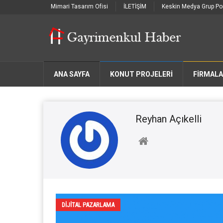
Mimari Tasarım Ofisi
İLETİŞİM
Keskin Medya Grup Por
ANA SAYFA
KONUT PROJELERİ
FIRMAL
Reyhan Açıkelli
DIJITAL PAZARLAMA