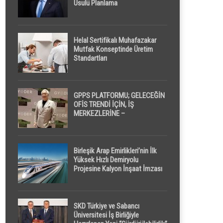
Usulü Planlama
Helal Sertifikalı Muhafazakar
Mutfak Konseptinde Üretim
Standartları
GPPS PLATFORMU; GELECEĞİN
OFİS TRENDİ İÇİN, İŞ
MERKEZLERİNE –
GELİŞTİRİCİLERE ” POD /
KAPSÜL ” UYKU KABİNİ
ÖNERİYOR
Birleşik Arap Emirlikleri’nin İlk
Yüksek Hızlı Demiryolu
Projesine Kalyon İnşaat İmzası
SKD Türkiye ve Sabancı
Üniversitesi İş Birliğiyle