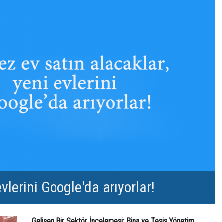
evlerini Google'da arıyorlar!
Gelişen Bir Sektör İncelemesi; Bina ve Tesis Yönetim