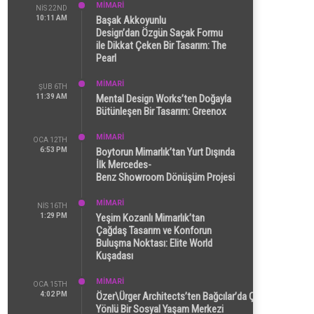
MİMARİ
NIS 22ND
10:11 AM
Başak Akkoyunlu
Design’dan Özgün Saçak Formu
ile Dikkat Çeken Bir Tasarım: The
Pearl
MİMARİ
ŞUB 6TH
11:39 AM
Mental Design Works’ten Doğayla
Bütünleşen Bir Tasarım: Greenox
MİMARİ
OCA 12TH
6:53 PM
Boytorun Mimarlık’tan Yurt Dışında
İlk Mercedes-
Benz Showroom Dönüşüm Projesi
MİMARİ
NIS 16TH
1:29 PM
Yeşim Kozanlı Mimarlık’tan
Çağdaş Tasarım ve Konforun
Buluşma Noktası: Elite World
Kuşadası
MİMARİ
OCA 15TH
4:02 PM
Özer\Ürger Architects’ten Bağcılar’da Çok
Yönlü Bir Sosyal Yaşam Merkezi