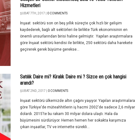
Hizmetleri
ŞUBAT 7TH, 2017 |
0 COMMENTS
İnşaat sektörü son on beş yıllık süreçte çok hızlı bir gelişim
kaydederek, bağlı alt sektörleri ile birlikte Türk ekonomisinin en
önemli unsurlarından birisi haline gelmiştir. Yapılan araştırmalara
göre İnşaat sektörü kendisi ile birlikte, 250 sektörü daha harekete
geçirerek gerek büyüme gerekse...
Satılık Daire mi? Kiralık Daire mi ? Sizce en çok hangisi
arandı?
ŞUBAT 2ND, 2017 |
0 COMMENTS
İnşaat sektörü ülkemizde altın çağını yaşıyor. Yapılan araştırmalara
göre Türkiye'de müteahhitlerin iş hacmi 2002'de sadece 2,6 milyar
dolardı. 2015'te bu rakam 30 milyar dolara ulaştı. Hala da
büyümesini sürdürüyor. Hemen hemen her sokakta karşımıza
çıkan inşaatlar, TV ve internette sürekli...