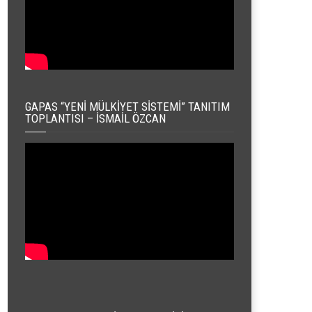
GAPAS “YENI MÜLKIYET SISTEMI” TANITIM
TOPLANTISI – İSMAIL ÖZCAN