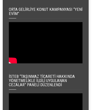
ORTA GELIRLIYE KONUT KAMPANYASI “YENI
EVIM”
İSTEB “TAŞINMAZ TICARETI HAKKINDA
YÖNETMELIKLE İLGILI UYGULANAN
CEZALAR” PANELI DÜZENLENDI