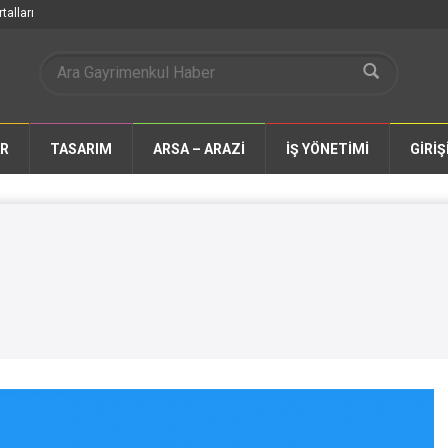
talları
AR
TASARIM
ARSA – ARAZİ
İŞ YÖNETİMİ
GİRİŞ