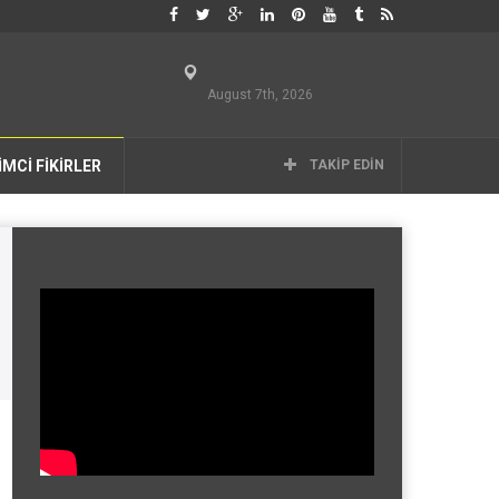
August 7th, 2026
İMCİ FİKİRLER
TAKIP EDIN