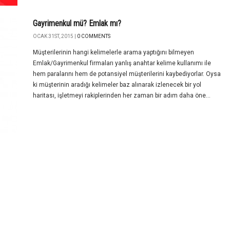
Gayrimenkul mü? Emlak mı?
OCAK 31ST, 2015 |
0 COMMENTS
Müşterilerinin hangi kelimelerle arama yaptığını bilmeyen
Emlak/Gayrimenkul firmaları yanlış anahtar kelime kullanımı ile
hem paralarını hem de potansiyel müşterilerini kaybediyorlar. Oysa
ki müşterinin aradığı kelimeler baz alınarak izlenecek bir yol
haritası, işletmeyi rakiplerinden her zaman bir adım daha öne...