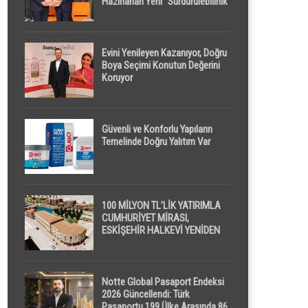
Hazırlanan Yeni “Sürdürülebilirlik”
Tanımı TDK Genel Türkçe
Sözlük’e Girdi
Evini Yenileyen Kazanıyor, Doğru
Boya Seçimi Konutun Değerini
Koruyor
Güvenli ve Konforlu Yapıların
Temelinde Doğru Yalıtım Var
100 MİLYON TL’LİK YATIRIMLA
CUMHURİYET MİRASI,
ESKİŞEHİR HALKEVİ YENİDEN
HAYAT BULUYOR
Notte Global Pasaport Endeksi
2026 Güncellendi: Türk
Pasaportu 199 Ülke Arasında 86.