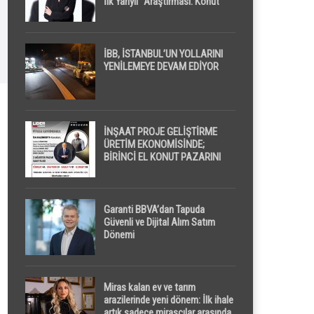
İlk Yarıyıl” Araştırması: Konut
Piyasasında Dengeli Görünüm
Sürerken, İlk El ve İpotekli
Satışlarda Sınırlı Toparlanma
Dikkat Çekti
İBB, İSTANBUL’UN YOLLARINI
YENİLEMEYE DEVAM EDİYOR
İNŞAAT PROJE GELİŞTİRME
ÜRETİM EKONOMİSİNDE;
BİRİNCİ EL KONUT PAZARINI
GPPS PLATFORMU ” PİYASA
GAYRİMENKUL ” İLE
EKRANLARA TAŞIYACAK
Garanti BBVA’dan Tapuda
Güvenli ve Dijital Alım Satım
Dönemi
Miras kalan ev ve tarım
arazilerinde yeni dönem: İlk ihale
artık sadece mirasçılar arasında