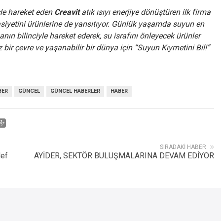
çle hareket eden
Creavit
atık ısıyı enerjiye dönüştüren ilk firma
sasiyetini ürünlerine de yansıtıyor. Günlük yaşamda suyun en
nın bilinciyle hareket ederek, su israfını önleyecek ürünler
z bir çevre ve yaşanabilir bir dünya için “Suyun Kıymetini Bil!”
BER
GÜNCEL
GÜNCEL HABERLER
HABER
SIRADAKI HABER
def
AYİDER, SEKTÖR BULUŞMALARINA DEVAM EDİYOR