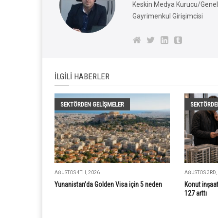
Keskin Medya Kurucu/Genel 
Gayrimenkul Girişimcisi
İLGILI HABERLER
SEKTÖRDEN GELIŞMELER
SEKTÖRDE
AĞUSTOS 4TH, 2026
AĞUSTOS 3RD,
Yunanistan’da Golden Visa için 5 neden
Konut inşaat
127 arttı