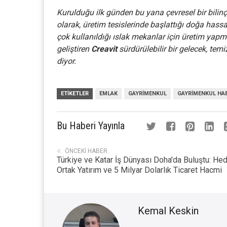
Kurulduğu ilk günden bu yana çevresel bir bilin
olarak, üretim tesislerinde başlattığı doğa has
çok kullanıldığı ıslak mekanlar için üretim yapma
geliştiren
Creavit
sürdürülebilir bir gelecek, temi
diyor.
ETIKETLER
EMLAK
GAYRIMENKUL
GAYRIMENKUL HA
Bu Haberi Yayınla
ÖNCEKI HABER
Türkiye ve Katar İş Dünyası Doha'da Buluştu: He
Ortak Yatırım ve 5 Milyar Dolarlık Ticaret Hacmi
Kemal Keskin