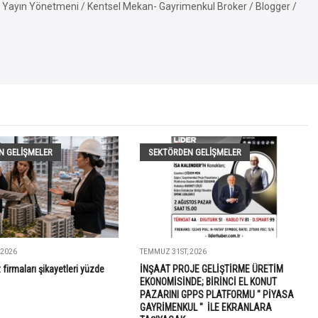
Yayın Yönetmeni / Kentsel Mekan- Gayrimenkul Broker / Blogger /
N GELIŞMELER
SEKTÖRDEN GELIŞMELER
 2026
TEMMUZ 31ST, 2026
 firmaları şikayetleri yüzde
İNŞAAT PROJE GELİŞTİRME ÜRETİM
EKONOMİSİNDE; BİRİNCİ EL KONUT
PAZARINI GPPS PLATFORMU " PİYASA
GAYRİMENKUL " İLE EKRANLARA