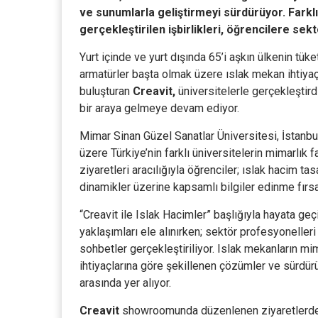
ve sunumlarla geliştirmeyi sürdürüyor. Farklı
gerçekleştirilen işbirlikleri, öğrencilere se
Yurt içinde ve yurt dışında 65’i aşkın ülkenin tüke
armatürler başta olmak üzere ıslak mekan ihtiya
buluşturan
Creavit,
üniversitelerle gerçekleştird
bir araya gelmeye devam ediyor.
Mimar Sinan Güzel Sanatlar Üniversitesi, İstanbu
üzere Türkiye’nin farklı üniversitelerin mimarlı
ziyaretleri aracılığıyla öğrenciler; ıslak hacim t
dinamikler üzerine kapsamlı bilgiler edinme fırsa
“Creavit ile Islak Hacimler” başlığıyla hayata g
yaklaşımları ele alınırken; sektör profesyonelleri i
sohbetler gerçekleştiriliyor. Islak mekanların mim
ihtiyaçlarına göre şekillenen çözümler ve sürdürüle
arasında yer alıyor.
Creavit
showroomunda düzenlenen ziyaretlerde 