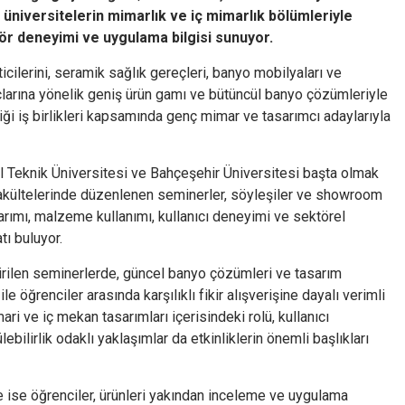
 üniversitelerin mimarlık ve iç mimarlık bölümleriyle
ktör deneyimi ve uygulama bilgisi sunuyor.
ticilerini, seramik sağlık gereçleri, banyo mobilyaları ve
çlarına yönelik geniş ürün gamı ve bütüncül banyo çözümleriyle
iği iş birlikleri kapsamında genç mimar ve tasarımcı adaylarıyla
l Teknik Üniversitesi ve Bahçeşehir Üniversitesi başta olmak
k fakültelerinde düzenlenen seminerler, söyleşiler ve showroom
asarımı, malzeme kullanımı, kullanıcı deneyimi ve sektörel
tı buluyor.
eçirilen seminerlerde, güncel banyo çözümleri ve tasarım
le öğrenciler arasında karşılıklı fikir alışverişine dayalı verimli
ari ve iç mekan tasarımları içerisindeki rolü, kullanıcı
bilirlik odaklı yaklaşımlar da etkinliklerin önemli başlıkları
ise öğrenciler, ürünleri yakından inceleme ve uygulama