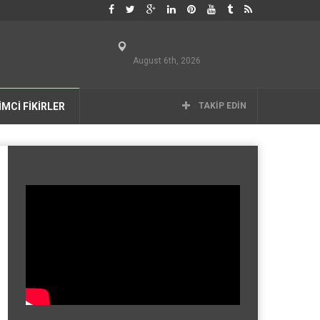
August 6th, 2026
İMCİ FİKİRLER
TAKIP EDIN