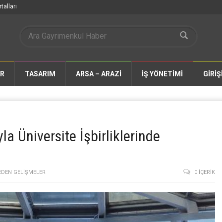
talları
AR
TASARIM
ARSA – ARAZİ
İŞ YÖNETİMİ
GİRİŞ
a Üniversite İşbirliklerinde
DEN GELIŞMELER
0 İÇERIK