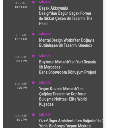
MİMARİ
NIS 22ND
10:11 AM
Başak Akkoyunlu
Design’dan Özgün Saçak Formu
ile Dikkat Çeken Bir Tasarım: The
Pearl
MİMARİ
ŞUB 6TH
11:39 AM
Mental Design Works’ten Doğayla
Bütünleşen Bir Tasarım: Greenox
MİMARİ
OCA 12TH
6:53 PM
Boytorun Mimarlık’tan Yurt Dışında
İlk Mercedes-
Benz Showroom Dönüşüm Projesi
MİMARİ
NIS 16TH
1:29 PM
Yeşim Kozanlı Mimarlık’tan
Çağdaş Tasarım ve Konforun
Buluşma Noktası: Elite World
Kuşadası
MİMARİ
OCA 15TH
4:02 PM
Özer\Ürger Architects’ten Bağcılar’da Çok
Yönlü Bir Sosyal Yaşam Merkezi