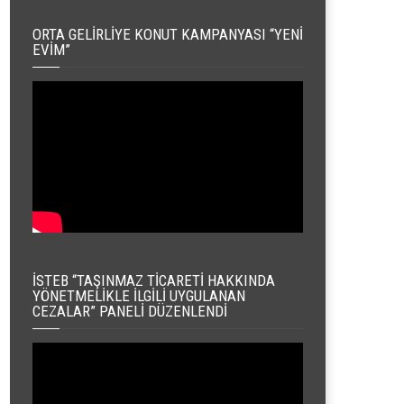
ORTA GELIRLIYE KONUT KAMPANYASI “YENI
EVIM”
İSTEB “TAŞINMAZ TICARETI HAKKINDA
YÖNETMELIKLE İLGILI UYGULANAN
CEZALAR” PANELI DÜZENLENDI