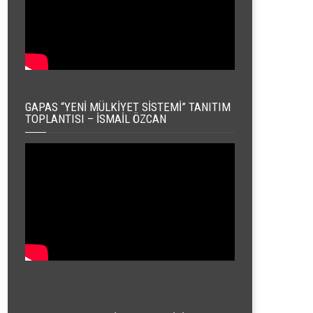
GAPAS “YENI MÜLKIYET SISTEMI” TANITIM
TOPLANTISI – İSMAIL ÖZCAN