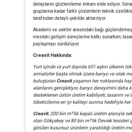
detaylarını gözlemleme imkanı elde ediyor. Sera
gruplarına kadar farklı çözümlerin teknik özellik
tarafından detaylı şekilde aktarılıyor.
Akademi ve sektör arasındaki bağı güçlendirme
mesleki gelişim süreçlerine katkı sunarken; tasa
paylaşmayı sürdürüyor.
Creavit Hakkında:
Yurt içinde ve yurt dışında 65’i aşkın ülkenin tük
armatürler başta olmak üzere banyo ve ıslak me
buluşturan
Creavit
yaşamın her noktasında haya
alanlarını genişletiyor, banyo deneyimini daha key
desteklenen üstün üretim kabiliyeti, tasarım ve
tüketicilerine en iyi kaliteyi sunma hedefiyle he
Creavit
, 200 bin m²’lik kapalı üretim alanıyla s
olan Gökçebey ve 80 bin m²’lik Devrek tesisleri g
görülen kusursuz ürünlerin yaratıldığı üretim me