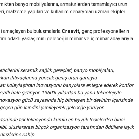
mikten banyo mobilyalarına, armatürlerden tamamlayıcı ürün
leri, malzeme yapıları ve kullanım senaryoları uzman ekipler
yi amaçlayan bu buluşmalarla
Creavit,
genç profesyonellerin
rım odaklı yaklaşımını geleceğin mimar ve iç mimar adaylarıyla
eticilerini seramik sağlık gereçleri, banyo mobilyaları,
kan ihtiyaçlarına yönelik geniş ürün gamıyla
tı kolaylaştıran inovasyonu banyolara entegre ederek konfor
ifli hale getiriyor. 1960’lı yıllardan bu yana teknolojiyle
 inovasyon gücü sayesinde hiç bitmeyen bir devinim içerisinde
r geçen gün kendini yenileyerek geleceğe yürüyor.
ektöründe tek lokasyonda kurulu en büyük tesislerden birisi
ibi, uluslararası birçok organizasyon tarafından ödüllere layık
rkezlerine sahip.