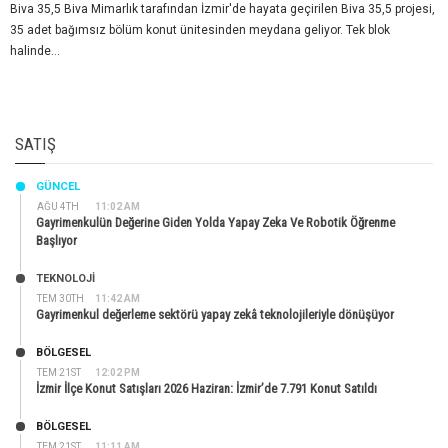
Biva 35,5 Biva Mimarlık tarafından İzmir'de hayata geçirilen Biva 35,5 projesi,
35 adet bağımsız bölüm konut ünitesinden meydana geliyor. Tek blok
halinde...
SATIŞ
GÜNCEL
AĞU 4TH
11:02 AM
Gayrimenkulün Değerine Giden Yolda Yapay Zeka Ve Robotik Öğrenme
Başlıyor
TEKNOLOJİ
TEM 30TH
11:42 AM
Gayrimenkul değerleme sektörü yapay zekâ teknolojileriyle dönüşüyor
BÖLGESEL
TEM 21ST
12:02 PM
İzmir İlçe Konut Satışları 2026 Haziran: İzmir’de 7.791 Konut Satıldı
BÖLGESEL
TEM 21ST
11:11 AM