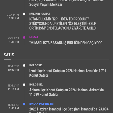
Sosyal Yaşam Merkezi
KÜLTÜR-SANAT
OCA 14TH
3:37 PM
İSTANBULSMD “I2P – IDEA TO PRODUCT”
STÜDYOSUNDA ÜRETİLEN “ÖZ ELEŞTİRİ-SELF
CRITICISM” ENSTELASYONU ZİYARETE AÇILDI
MİMARİ
OCA 9TH
1:38 PM
“MİMARLIKTA BAŞARI, İŞ BİRLİĞİNDEN GEÇİYOR”
SATIŞ
BÖLGESEL
TEM 21ST
12:02 PM
İzmir İlçe Konut Satışları 2026 Haziran: İzmir’de 7.791
Konut Satıldı
BÖLGESEL
TEM 21ST
11:11 AM
Ankara İlçe Konut Satışları 2026 Haziran: Ankara’da
11.699 konut Satıldı
EMLAK HABERLERI
TEM 21ST
9:40 AM
2026 Haziran İstanbul İlçe Satışları: İstanbul’da 24.084