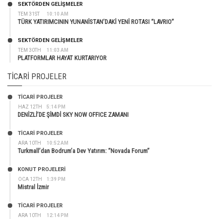
SEKTÖRDEN GELIŞMELER
TEM 31ST
10:10 AM
TÜRK YATIRIMCININ YUNANİSTAN’DAKİ YENİ ROTASI “LAVRIO”
SEKTÖRDEN GELIŞMELER
TEM 30TH
11:03 AM
PLATFORMLAR HAYAT KURTARIYOR
TICARI PROJELER
TİCARİ PROJELER
HAZ 12TH
5:14 PM
DENİZLİ’DE ŞİMDİ SKY NOW OFFICE ZAMANI
TİCARİ PROJELER
ARA 10TH
10:52 AM
Turkmall’dan Bodrum’a Dev Yatırım: “Novada Forum”
KONUT PROJELERI
OCA 12TH
1:39 PM
Mistral İzmir
TİCARİ PROJELER
ARA 10TH
12:14 PM