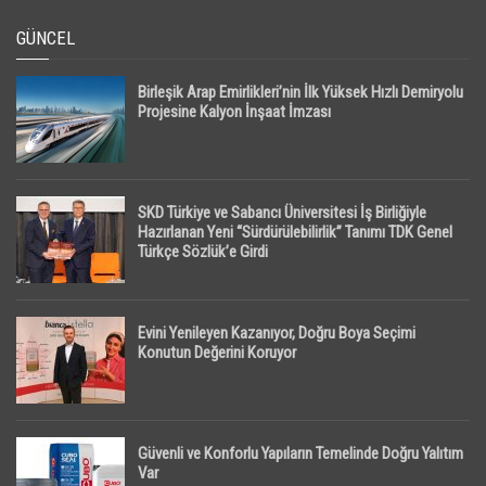
GÜNCEL
Birleşik Arap Emirlikleri’nin İlk Yüksek Hızlı Demiryolu
Projesine Kalyon İnşaat İmzası
SKD Türkiye ve Sabancı Üniversitesi İş Birliğiyle
Hazırlanan Yeni “Sürdürülebilirlik” Tanımı TDK Genel
Türkçe Sözlük’e Girdi
Evini Yenileyen Kazanıyor, Doğru Boya Seçimi
Konutun Değerini Koruyor
Güvenli ve Konforlu Yapıların Temelinde Doğru Yalıtım
Var