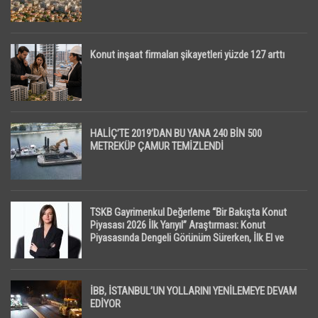
Konut inşaat firmaları şikayetleri yüzde 127 arttı
HALİÇ’TE 2019’DAN BU YANA 240 BİN 500
METREKÜP ÇAMUR TEMİZLENDİ
TSKB Gayrimenkul Değerleme “Bir Bakışta Konut
Piyasası 2026 İlk Yarıyıl” Araştırması: Konut
Piyasasında Dengeli Görünüm Sürerken, İlk El ve
İpotekli Satışlarda Sınırlı Toparlanma Dikkat Çekti
İBB, İSTANBUL’UN YOLLARINI YENİLEMEYE DEVAM
EDİYOR