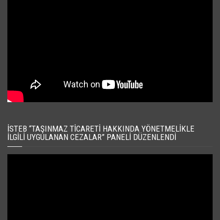
İSTEB “TAŞINMAZ TICARETI HAKKINDA YÖNETMELIKLE
İLGILI UYGULANAN CEZALAR” PANELI DÜZENLENDI