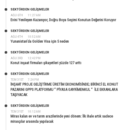
SEKTÖRDEN GELIŞMELER
AĞU 6TH
11:27 AM
Evini Yenileyen Kazanıyor, Doğru Boya Seçimi Konutun Değerini Koruyor
SEKTÖRDEN GELIŞMELER
AĞU 4TH
10:52 AM
Yunanistan’da Golden Visa için 5 neden
SEKTÖRDEN GELIŞMELER
AĞU 3RD
12:42 PM
Konut inşaat firmaları şikayetleri yüzde 127 arttı
SEKTÖRDEN GELIŞMELER
TEM 31ST
7:24 PM
İNŞAAT PROJE GELİŞTİRME ÜRETİM EKONOMİSİNDE; BİRİNCİ EL KONUT
PAZARINI GPPS PLATFORMU ” PİYASA GAYRİMENKUL ” İLE EKRANLARA
TAŞIYACAK
SEKTÖRDEN GELIŞMELER
TEM 31ST
10:12 AM
Miras kalan ev ve tarım arazilerinde yeni dönem: İlk ihale artık sadece
mirasçılar arasında yapılacak