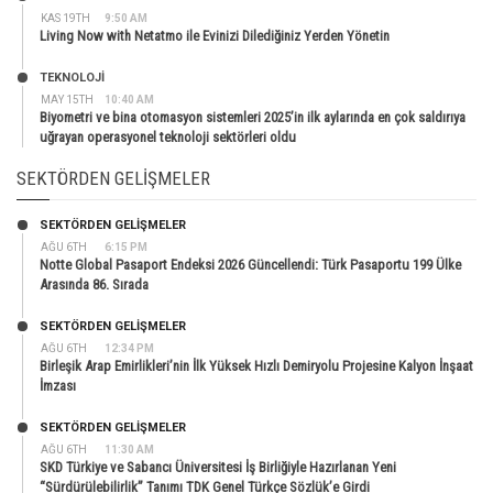
KAS 19TH
9:50 AM
Living Now with Netatmo ile Evinizi Dilediğiniz Yerden Yönetin
TEKNOLOJİ
MAY 15TH
10:40 AM
Biyometri ve bina otomasyon sistemleri 2025’in ilk aylarında en çok saldırıya
uğrayan operasyonel teknoloji sektörleri oldu
SEKTÖRDEN GELIŞMELER
SEKTÖRDEN GELIŞMELER
AĞU 6TH
6:15 PM
Notte Global Pasaport Endeksi 2026 Güncellendi: Türk Pasaportu 199 Ülke
Arasında 86. Sırada
SEKTÖRDEN GELIŞMELER
AĞU 6TH
12:34 PM
Birleşik Arap Emirlikleri’nin İlk Yüksek Hızlı Demiryolu Projesine Kalyon İnşaat
İmzası
SEKTÖRDEN GELIŞMELER
AĞU 6TH
11:30 AM
SKD Türkiye ve Sabancı Üniversitesi İş Birliğiyle Hazırlanan Yeni
“Sürdürülebilirlik” Tanımı TDK Genel Türkçe Sözlük’e Girdi