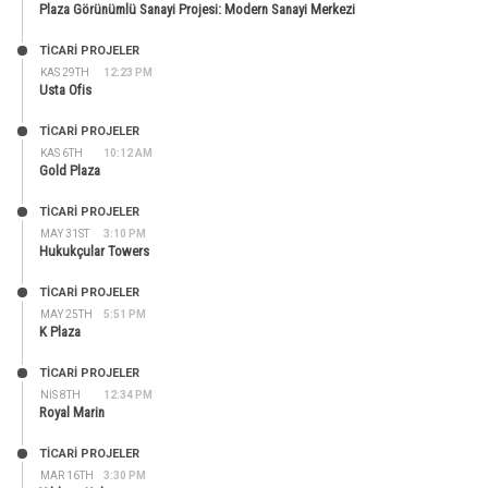
Plaza Görünümlü Sanayi Projesi: Modern Sanayi Merkezi
TİCARİ PROJELER
KAS 29TH
12:23 PM
Usta Ofis
TİCARİ PROJELER
KAS 6TH
10:12 AM
Gold Plaza
TİCARİ PROJELER
MAY 31ST
3:10 PM
Hukukçular Towers
TİCARİ PROJELER
MAY 25TH
5:51 PM
K Plaza
TİCARİ PROJELER
NIS 8TH
12:34 PM
Royal Marin
TİCARİ PROJELER
MAR 16TH
3:30 PM