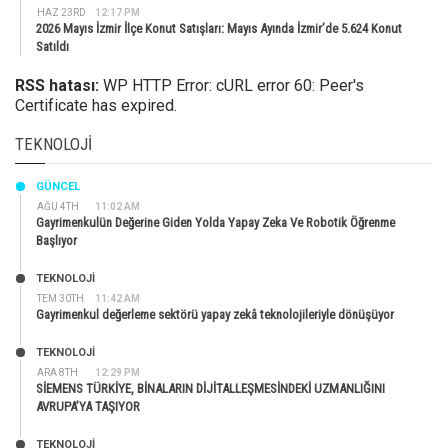
HAZ 23RD
12:17 PM
2026 Mayıs İzmir İlçe Konut Satışları: Mayıs Ayında İzmir’de 5.624 Konut
Satıldı
RSS hatası:
WP HTTP Error: cURL error 60: Peer's
Certificate has expired.
TEKNOLOJI
GÜNCEL
AĞU 4TH
11:02 AM
Gayrimenkulün Değerine Giden Yolda Yapay Zeka Ve Robotik Öğrenme
Başlıyor
TEKNOLOJİ
TEM 30TH
11:42 AM
Gayrimenkul değerleme sektörü yapay zekâ teknolojileriyle dönüşüyor
TEKNOLOJİ
ARA 8TH
12:29 PM
SİEMENS TÜRKİYE, BİNALARIN DİJİTALLEŞMESİNDEKİ UZMANLIĞINI
AVRUPA’YA TAŞIYOR
TEKNOLOJİ