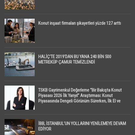
Konut inşaat firmaları şikayetleri yüzde 127 arttı
HALİÇ’TE 2019’DAN BU YANA 240 BİN 500
METREKÜP ÇAMUR TEMİZLENDİ
TSKB Gayrimenkul Değerleme “Bir Bakışta Konut
Piyasası 2026 İlk Yarıyıl” Araştırması: Konut
Piyasasında Dengeli Görünüm Sürerken, İlk El ve
İpotekli Satışlarda Sınırlı Toparlanma Dikkat Çekti
İBB, İSTANBUL’UN YOLLARINI YENİLEMEYE DEVAM
EDİYOR