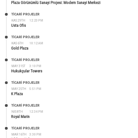
Plaza Görünümlü Sanayi Projesi: Modern Sanayi Merkezi
TİCARİ PROJELER
KAS 29TH
12:23 PM
Usta Ofis
TİCARİ PROJELER
KAS 6TH
10:12 AM
Gold Plaza
TİCARİ PROJELER
MAY 31ST
3:10 PM
Hukukçular Towers
TİCARİ PROJELER
MAY 25TH
5:51 PM
K Plaza
TİCARİ PROJELER
NIS 8TH
12:34 PM
Royal Marin
TİCARİ PROJELER
MAR 16TH
3:30 PM