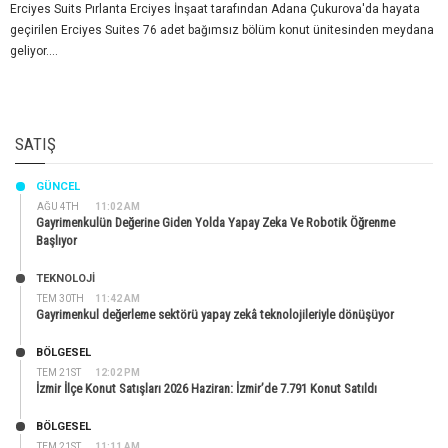
Erciyes Suits Pırlanta Erciyes İnşaat tarafından Adana Çukurova'da hayata
geçirilen Erciyes Suites 76 adet bağımsız bölüm konut ünitesinden meydana
geliyor....
SATIŞ
GÜNCEL
AĞU 4TH
11:02 AM
Gayrimenkulün Değerine Giden Yolda Yapay Zeka Ve Robotik Öğrenme
Başlıyor
TEKNOLOJİ
TEM 30TH
11:42 AM
Gayrimenkul değerleme sektörü yapay zekâ teknolojileriyle dönüşüyor
BÖLGESEL
TEM 21ST
12:02 PM
İzmir İlçe Konut Satışları 2026 Haziran: İzmir’de 7.791 Konut Satıldı
BÖLGESEL
TEM 21ST
11:11 AM