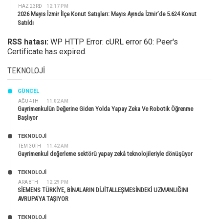
HAZ 23RD
12:17 PM
2026 Mayıs İzmir İlçe Konut Satışları: Mayıs Ayında İzmir’de 5.624 Konut
Satıldı
RSS hatası:
WP HTTP Error: cURL error 60: Peer's
Certificate has expired.
TEKNOLOJI
GÜNCEL
AĞU 4TH
11:02 AM
Gayrimenkulün Değerine Giden Yolda Yapay Zeka Ve Robotik Öğrenme
Başlıyor
TEKNOLOJİ
TEM 30TH
11:42 AM
Gayrimenkul değerleme sektörü yapay zekâ teknolojileriyle dönüşüyor
TEKNOLOJİ
ARA 8TH
12:29 PM
SİEMENS TÜRKİYE, BİNALARIN DİJİTALLEŞMESİNDEKİ UZMANLIĞINI
AVRUPA’YA TAŞIYOR
TEKNOLOJİ