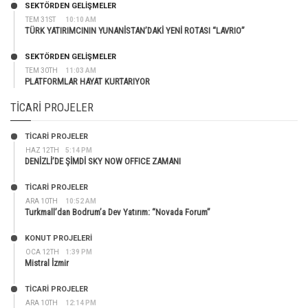
SEKTÖRDEN GELIŞMELER
TEM 31ST
10:10 AM
TÜRK YATIRIMCININ YUNANİSTAN’DAKİ YENİ ROTASI “LAVRIO”
SEKTÖRDEN GELIŞMELER
TEM 30TH
11:03 AM
PLATFORMLAR HAYAT KURTARIYOR
TICARI PROJELER
TİCARİ PROJELER
HAZ 12TH
5:14 PM
DENİZLİ’DE ŞİMDİ SKY NOW OFFICE ZAMANI
TİCARİ PROJELER
ARA 10TH
10:52 AM
Turkmall’dan Bodrum’a Dev Yatırım: “Novada Forum”
KONUT PROJELERI
OCA 12TH
1:39 PM
Mistral İzmir
TİCARİ PROJELER
ARA 10TH
12:14 PM