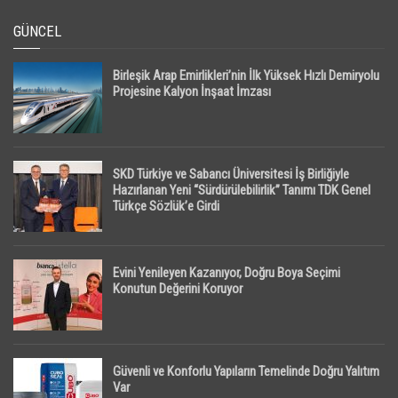
GÜNCEL
Birleşik Arap Emirlikleri’nin İlk Yüksek Hızlı Demiryolu
Projesine Kalyon İnşaat İmzası
SKD Türkiye ve Sabancı Üniversitesi İş Birliğiyle
Hazırlanan Yeni “Sürdürülebilirlik” Tanımı TDK Genel
Türkçe Sözlük’e Girdi
Evini Yenileyen Kazanıyor, Doğru Boya Seçimi
Konutun Değerini Koruyor
Güvenli ve Konforlu Yapıların Temelinde Doğru Yalıtım
Var