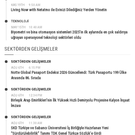
KAS 19TH
9:50 AM
Living Now with Netatmo ile Evinizi Dilediğiniz Yerden Yönetin
TEKNOLOJİ
MAY 15TH
10:40 AM
Biyometri ve bina otomasyon sistemleri 2025’in ilk aylarında en çok saldırıya
uğrayan operasyonel teknoloji sektörleri oldu
SEKTÖRDEN GELIŞMELER
SEKTÖRDEN GELIŞMELER
AĞU 6TH
6:15 PM
Notte Global Pasaport Endeksi 2026 Güncellendi: Türk Pasaportu 199 Ülke
Arasında 86. Sırada
SEKTÖRDEN GELIŞMELER
AĞU 6TH
12:34 PM
Birleşik Arap Emirlikleri’nin İlk Yüksek Hızlı Demiryolu Projesine Kalyon İnşaat
İmzası
SEKTÖRDEN GELIŞMELER
AĞU 6TH
11:30 AM
SKD Türkiye ve Sabancı Üniversitesi İş Birliğiyle Hazırlanan Yeni
“Sürdürülebilirlik” Tanımı TDK Genel Türkçe Sözlük’e Girdi