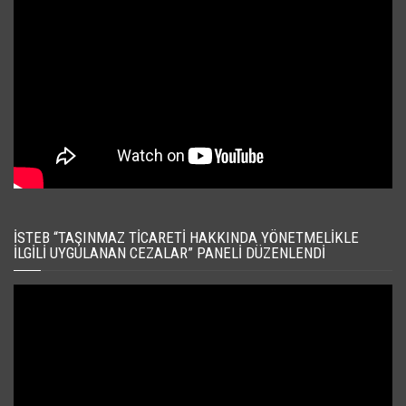
İSTEB “TAŞINMAZ TICARETI HAKKINDA YÖNETMELIKLE
İLGILI UYGULANAN CEZALAR” PANELI DÜZENLENDI