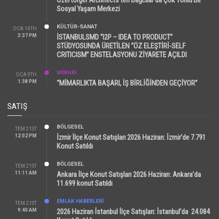
Sosyal Yaşam Merkezi
KÜLTÜR-SANAT
OCA 14TH
3:37 PM
İSTANBULSMD “I2P – IDEA TO PRODUCT”
STÜDYOSUNDA ÜRETİLEN “ÖZ ELEŞTİRİ-SELF
CRITICISM” ENSTELASYONU ZİYARETE AÇILDI
MİMARİ
OCA 9TH
1:38 PM
“MİMARLIKTA BAŞARI, İŞ BİRLİĞİNDEN GEÇİYOR”
SATIŞ
BÖLGESEL
TEM 21ST
12:02 PM
İzmir İlçe Konut Satışları 2026 Haziran: İzmir’de 7.791
Konut Satıldı
BÖLGESEL
TEM 21ST
11:11 AM
Ankara İlçe Konut Satışları 2026 Haziran: Ankara’da
11.699 konut Satıldı
EMLAK HABERLERI
TEM 21ST
9:40 AM
2026 Haziran İstanbul İlçe Satışları: İstanbul’da 24.084