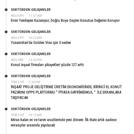
SEKTÖRDEN GELIŞMELER
AĞU 6TH
11:27 AM
Evini Yenileyen Kazanıyor, Doğru Boya Seçimi Konutun Değerini Koruyor
SEKTÖRDEN GELIŞMELER
AĞU 4TH
10:52 AM
Yunanistan’da Golden Visa için 5 neden
SEKTÖRDEN GELIŞMELER
AĞU 3RD
12:42 PM
Konut inşaat firmaları şikayetleri yüzde 127 arttı
SEKTÖRDEN GELIŞMELER
TEM 31ST
7:24 PM
İNŞAAT PROJE GELİŞTİRME ÜRETİM EKONOMİSİNDE; BİRİNCİ EL KONUT
PAZARINI GPPS PLATFORMU ” PİYASA GAYRİMENKUL ” İLE EKRANLARA
TAŞIYACAK
SEKTÖRDEN GELIŞMELER
TEM 31ST
10:12 AM
Miras kalan ev ve tarım arazilerinde yeni dönem: İlk ihale artık sadece
mirasçılar arasında yapılacak