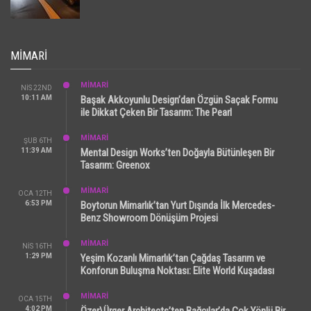
MIMARI
MİMARİ
NIS 22ND
10:11 AM
Başak Akkoyunlu Design’dan Özgün Saçak Formu
ile Dikkat Çeken Bir Tasarım: The Pearl
MİMARİ
ŞUB 6TH
11:39 AM
Mental Design Works’ten Doğayla Bütünleşen Bir
Tasarım: Greenox
MİMARİ
OCA 12TH
6:53 PM
Boytorun Mimarlık’tan Yurt Dışında İlk Mercedes-
Benz Showroom Dönüşüm Projesi
MİMARİ
NIS 16TH
1:29 PM
Yeşim Kozanlı Mimarlık’tan Çağdaş Tasarım ve
Konforun Buluşma Noktası: Elite World Kuşadası
MİMARİ
OCA 15TH
4:02 PM
Özer\Ürger Architects’ten Bağcılar’da Çok Yönlü Bir