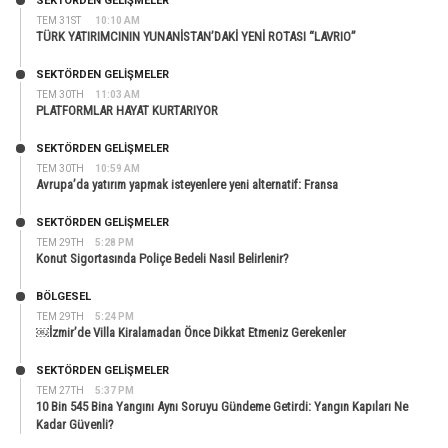
SEKTÖRDEN GELIŞMELER
TEM 31ST
10:10 AM
TÜRK YATIRIMCININ YUNANİSTAN’DAKİ YENİ ROTASI “LAVRIO”
SEKTÖRDEN GELIŞMELER
TEM 30TH
11:03 AM
PLATFORMLAR HAYAT KURTARIYOR
SEKTÖRDEN GELIŞMELER
TEM 30TH
10:59 AM
Avrupa’da yatırım yapmak isteyenlere yeni alternatif: Fransa
SEKTÖRDEN GELIŞMELER
TEM 29TH
5:28 PM
Konut Sigortasında Poliçe Bedeli Nasıl Belirlenir?
BÖLGESEL
TEM 29TH
5:24 PM
￼İzmir’de Villa Kiralamadan Önce Dikkat Etmeniz Gerekenler
SEKTÖRDEN GELIŞMELER
TEM 27TH
5:37 PM
10 Bin 545 Bina Yangını Aynı Soruyu Gündeme Getirdi: Yangın Kapıları Ne
Kadar Güvenli?