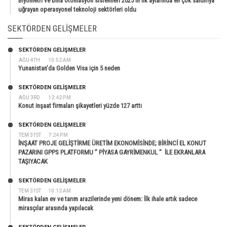
Biyometri ve bina otomasyon sistemleri 2025’in ilk aylarında en çok saldırıya
uğrayan operasyonel teknoloji sektörleri oldu
SEKTÖRDEN GELIŞMELER
SEKTÖRDEN GELIŞMELER
AĞU 4TH
10:52 AM
Yunanistan’da Golden Visa için 5 neden
SEKTÖRDEN GELIŞMELER
AĞU 3RD
12:42 PM
Konut inşaat firmaları şikayetleri yüzde 127 arttı
SEKTÖRDEN GELIŞMELER
TEM 31ST
7:24 PM
İNŞAAT PROJE GELİŞTİRME ÜRETİM EKONOMİSİNDE; BİRİNCİ EL KONUT
PAZARINI GPPS PLATFORMU ” PİYASA GAYRİMENKUL ” İLE EKRANLARA
TAŞIYACAK
SEKTÖRDEN GELIŞMELER
TEM 31ST
10:12 AM
Miras kalan ev ve tarım arazilerinde yeni dönem: İlk ihale artık sadece
mirasçılar arasında yapılacak