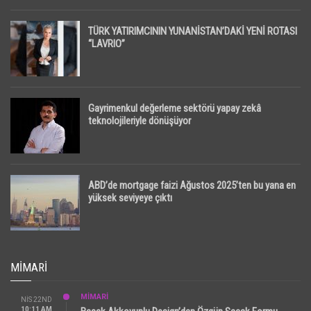
TÜRK YATIRIMCININ YUNANİSTAN’DAKİ YENİ ROTASI
“LAVRIO”
Gayrimenkul değerleme sektörü yapay zekâ
teknolojileriyle dönüşüyor
ABD’de mortgage faizi Ağustos 2025’ten bu yana en
yüksek seviyeye çıktı
MIMARI
MİMARİ
NIS 22ND
10:11 AM