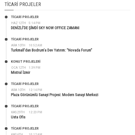
TICARI PROJELER
TİCARİ PROJELER
HAZ 12TH
5:14 PM
DENİZLİ’DE ŞİMDİ SKY NOW OFFICE ZAMANI
TİCARİ PROJELER
ARA 10TH
10:52 AM
Turkmall’dan Bodrum’a Dev Yatırım: “Novada Forum”
KONUT PROJELERI
OCA 12TH
1:39 PM
Mistral İzmir
TİCARİ PROJELER
ARA 10TH
12:14 PM
Plaza Görünümlü Sanayi Projesi: Modern Sanayi Merkezi
TİCARİ PROJELER
KAS 29TH
12:23 PM
Usta Ofis
TİCARİ PROJELER
KAS 6TH
10:12 AM