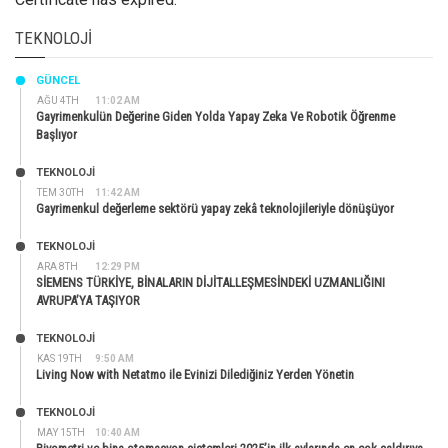
TEKNOLOJI
GÜNCEL
AĞU 4TH
11:02 AM
Gayrimenkulün Değerine Giden Yolda Yapay Zeka Ve Robotik Öğrenme
Başlıyor
TEKNOLOJİ
TEM 30TH
11:42 AM
Gayrimenkul değerleme sektörü yapay zekâ teknolojileriyle dönüşüyor
TEKNOLOJİ
ARA 8TH
12:29 PM
SİEMENS TÜRKİYE, BİNALARIN DİJİTALLEŞMESİNDEKİ UZMANLIĞINI
AVRUPA’YA TAŞIYOR
TEKNOLOJİ
KAS 19TH
9:50 AM
Living Now with Netatmo ile Evinizi Dilediğiniz Yerden Yönetin
TEKNOLOJİ
MAY 15TH
10:40 AM