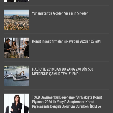
Yunanistan’da Golden Visa için 5 neden
Konut inşaat firmaları şikayetleri yüzde 127 arttı
HALİÇ’TE 2019’DAN BU YANA 240 BİN 500
METREKÜP ÇAMUR TEMİZLENDİ
TSKB Gayrimenkul Değerleme “Bir Bakışta Konut
Piyasası 2026 İlk Yarıyıl” Araştırması: Konut
Piyasasında Dengeli Görünüm Sürerken, İlk El ve
İpotekli Satışlarda Sınırlı Toparlanma Dikkat Çekti