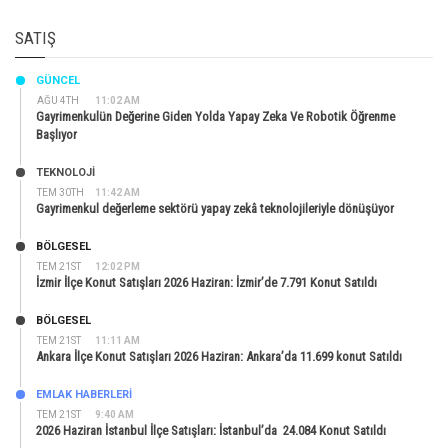
SATIŞ
GÜNCEL
AĞU 4TH
11:02 AM
Gayrimenkulün Değerine Giden Yolda Yapay Zeka Ve Robotik Öğrenme
Başlıyor
TEKNOLOJİ
TEM 30TH
11:42 AM
Gayrimenkul değerleme sektörü yapay zekâ teknolojileriyle dönüşüyor
BÖLGESEL
TEM 21ST
12:02 PM
İzmir İlçe Konut Satışları 2026 Haziran: İzmir’de 7.791 Konut Satıldı
BÖLGESEL
TEM 21ST
11:11 AM
Ankara İlçe Konut Satışları 2026 Haziran: Ankara’da 11.699 konut Satıldı
EMLAK HABERLERI
TEM 21ST
9:40 AM
2026 Haziran İstanbul İlçe Satışları: İstanbul’da 24.084 Konut Satıldı