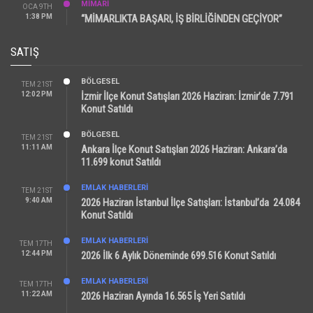
MİMARİ
OCA 9TH
1:38 PM
“MİMARLIKTA BAŞARI, İŞ BİRLİĞİNDEN GEÇİYOR”
SATIŞ
BÖLGESEL
TEM 21ST
12:02 PM
İzmir İlçe Konut Satışları 2026 Haziran: İzmir’de 7.791
Konut Satıldı
BÖLGESEL
TEM 21ST
11:11 AM
Ankara İlçe Konut Satışları 2026 Haziran: Ankara’da
11.699 konut Satıldı
EMLAK HABERLERI
TEM 21ST
9:40 AM
2026 Haziran İstanbul İlçe Satışları: İstanbul’da 24.084
Konut Satıldı
EMLAK HABERLERI
TEM 17TH
12:44 PM
2026 İlk 6 Aylık Döneminde 699.516 Konut Satıldı
EMLAK HABERLERI
TEM 17TH
11:22 AM
2026 Haziran Ayında 16.565 İş Yeri Satıldı