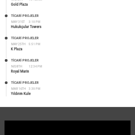
Gold Plaza
TİCARİ PROJELER
MAY 31ST
3:10 PM
Hukukçular Towers
TİCARİ PROJELER
MAY 25TH
5:51 PM
K Plaza
TİCARİ PROJELER
NIS 8TH
12:34 PM
Royal Marin
TİCARİ PROJELER
MAR 16TH
3:30 PM
Yıldırım Kule