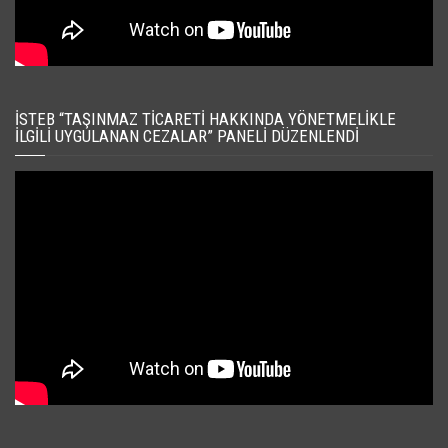
İSTEB “TAŞINMAZ TICARETI HAKKINDA YÖNETMELIKLE
İLGILI UYGULANAN CEZALAR” PANELI DÜZENLENDI