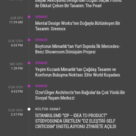
Başak Akkoyunlu Design’dan Özgün Saçak Formu
ile Dikkat Çeken Bir Tasarım: The Pearl
MİMARİ
ŞUB 6TH
11:39 AM
Mental Design Works’ten Doğayla Bütünleşen Bir
Tasarım: Greenox
MİMARİ
OCA 12TH
6:53 PM
Boytorun Mimarlık’tan Yurt Dışında İlk Mercedes-
Benz Showroom Dönüşüm Projesi
MİMARİ
NIS 16TH
1:29 PM
Yeşim Kozanlı Mimarlık’tan Çağdaş Tasarım ve
Konforun Buluşma Noktası: Elite World Kuşadası
MİMARİ
OCA 15TH
4:02 PM
Özer\Ürger Architects’ten Bağcılar’da Çok Yönlü Bir
Sosyal Yaşam Merkezi
KÜLTÜR-SANAT
OCA 14TH
3:37 PM
İSTANBULSMD “I2P – IDEA TO PRODUCT”
STÜDYOSUNDA ÜRETİLEN “ÖZ ELEŞTİRİ-SELF
CRITICISM” ENSTELASYONU ZİYARETE AÇILDI