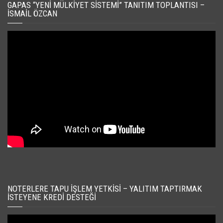
GAPAS “YENI MÜLKIYET SISTEMI” TANITIM TOPLANTISI –
İSMAIL ÖZCAN
NOTERLERE TAPU İŞLEM YETKISI – YALITIM TAPTIRMAK
İSTEYENE KREDI DESTEĞI