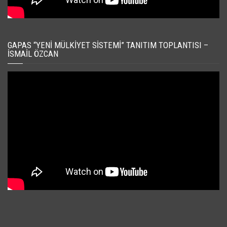
GAPAS “YENI MÜLKIYET SISTEMI” TANITIM TOPLANTISI –
İSMAIL ÖZCAN