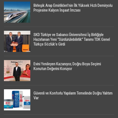
Birleşik Arap Emirlikleri’nin İlk Yüksek Hızlı Demiryolu
Projesine Kalyon İnşaat İmzası
SKD Türkiye ve Sabancı Üniversitesi İş Birliğiyle
Hazırlanan Yeni “Sürdürülebilirlik” Tanımı TDK Genel
Türkçe Sözlük’e Girdi
Evini Yenileyen Kazanıyor, Doğru Boya Seçimi
Konutun Değerini Koruyor
Güvenli ve Konforlu Yapıların Temelinde Doğru Yalıtım
Var