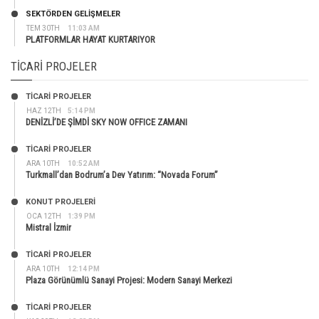
SEKTÖRDEN GELIŞMELER
TEM 30TH
11:03 AM
PLATFORMLAR HAYAT KURTARIYOR
TICARI PROJELER
TİCARİ PROJELER
HAZ 12TH
5:14 PM
DENİZLİ’DE ŞİMDİ SKY NOW OFFICE ZAMANI
TİCARİ PROJELER
ARA 10TH
10:52 AM
Turkmall’dan Bodrum’a Dev Yatırım: “Novada Forum”
KONUT PROJELERI
OCA 12TH
1:39 PM
Mistral İzmir
TİCARİ PROJELER
ARA 10TH
12:14 PM
Plaza Görünümlü Sanayi Projesi: Modern Sanayi Merkezi
TİCARİ PROJELER