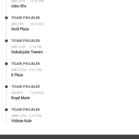
KAS 29TH
12:23 PM
Usta Ofis
TİCARİ PROJELER
KAS 6TH
10:12 AM
Gold Plaza
TİCARİ PROJELER
MAY 31ST
3:10 PM
Hukukçular Towers
TİCARİ PROJELER
MAY 25TH
5:51 PM
K Plaza
TİCARİ PROJELER
NIS 8TH
12:34 PM
Royal Marin
TİCARİ PROJELER
MAR 16TH
3:30 PM
Yıldırım Kule