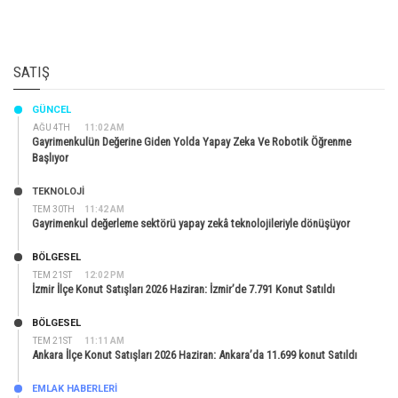
SATIŞ
GÜNCEL
AĞU 4TH
11:02 AM
Gayrimenkulün Değerine Giden Yolda Yapay Zeka Ve Robotik Öğrenme
Başlıyor
TEKNOLOJİ
TEM 30TH
11:42 AM
Gayrimenkul değerleme sektörü yapay zekâ teknolojileriyle dönüşüyor
BÖLGESEL
TEM 21ST
12:02 PM
İzmir İlçe Konut Satışları 2026 Haziran: İzmir’de 7.791 Konut Satıldı
BÖLGESEL
TEM 21ST
11:11 AM
Ankara İlçe Konut Satışları 2026 Haziran: Ankara’da 11.699 konut Satıldı
EMLAK HABERLERI