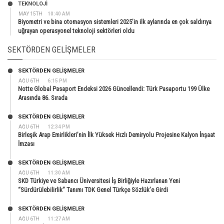
TEKNOLOJİ
MAY 15TH
10:40 AM
Biyometri ve bina otomasyon sistemleri 2025’in ilk aylarında en çok saldırıya
uğrayan operasyonel teknoloji sektörleri oldu
SEKTÖRDEN GELIŞMELER
SEKTÖRDEN GELIŞMELER
AĞU 6TH
6:15 PM
Notte Global Pasaport Endeksi 2026 Güncellendi: Türk Pasaportu 199 Ülke
Arasında 86. Sırada
SEKTÖRDEN GELIŞMELER
AĞU 6TH
12:34 PM
Birleşik Arap Emirlikleri’nin İlk Yüksek Hızlı Demiryolu Projesine Kalyon İnşaat
İmzası
SEKTÖRDEN GELIŞMELER
AĞU 6TH
11:30 AM
SKD Türkiye ve Sabancı Üniversitesi İş Birliğiyle Hazırlanan Yeni
“Sürdürülebilirlik” Tanımı TDK Genel Türkçe Sözlük’e Girdi
SEKTÖRDEN GELIŞMELER
AĞU 6TH
11:27 AM