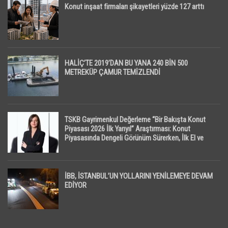
Konut inşaat firmaları şikayetleri yüzde 127 arttı
HALİÇ’TE 2019’DAN BU YANA 240 BİN 500
METREKÜP ÇAMUR TEMİZLENDİ
TSKB Gayrimenkul Değerleme “Bir Bakışta Konut
Piyasası 2026 İlk Yarıyıl” Araştırması: Konut
Piyasasında Dengeli Görünüm Sürerken, İlk El ve
İpotekli Satışlarda Sınırlı Toparlanma Dikkat Çekti
İBB, İSTANBUL’UN YOLLARINI YENİLEMEYE DEVAM
EDİYOR