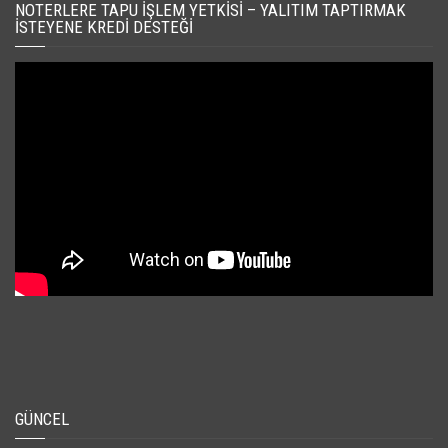
NOTERLERE TAPU İŞLEM YETKISI – YALITIM TAPTIRMAK
İSTEYENE KREDI DESTEĞI
GÜNCEL