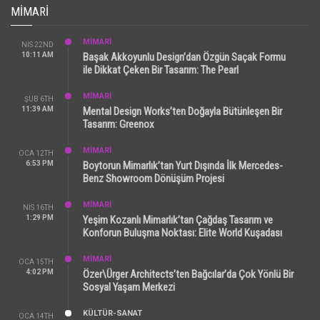
MIMARI
MİMARİ
NIS 22ND
10:11 AM
Başak Akkoyunlu Design’dan Özgün Saçak Formu
ile Dikkat Çeken Bir Tasarım: The Pearl
MİMARİ
ŞUB 6TH
11:39 AM
Mental Design Works’ten Doğayla Bütünleşen Bir
Tasarım: Greenox
MİMARİ
OCA 12TH
6:53 PM
Boytorun Mimarlık’tan Yurt Dışında İlk Mercedes-
Benz Showroom Dönüşüm Projesi
MİMARİ
NIS 16TH
1:29 PM
Yeşim Kozanlı Mimarlık’tan Çağdaş Tasarım ve
Konforun Buluşma Noktası: Elite World Kuşadası
MİMARİ
OCA 15TH
4:02 PM
Özer\Ürger Architects’ten Bağcılar’da Çok Yönlü Bir
Sosyal Yaşam Merkezi
KÜLTÜR-SANAT
OCA 14TH