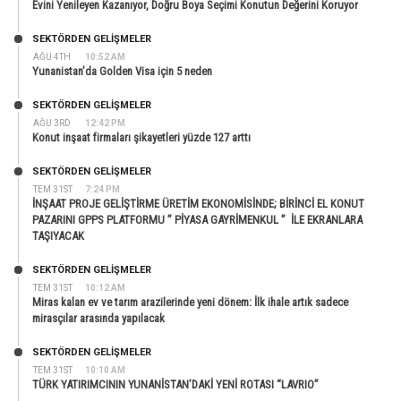
Evini Yenileyen Kazanıyor, Doğru Boya Seçimi Konutun Değerini Koruyor
SEKTÖRDEN GELIŞMELER
AĞU 4TH
10:52 AM
Yunanistan’da Golden Visa için 5 neden
SEKTÖRDEN GELIŞMELER
AĞU 3RD
12:42 PM
Konut inşaat firmaları şikayetleri yüzde 127 arttı
SEKTÖRDEN GELIŞMELER
TEM 31ST
7:24 PM
İNŞAAT PROJE GELİŞTİRME ÜRETİM EKONOMİSİNDE; BİRİNCİ EL KONUT
PAZARINI GPPS PLATFORMU ” PİYASA GAYRİMENKUL ” İLE EKRANLARA
TAŞIYACAK
SEKTÖRDEN GELIŞMELER
TEM 31ST
10:12 AM
Miras kalan ev ve tarım arazilerinde yeni dönem: İlk ihale artık sadece
mirasçılar arasında yapılacak
SEKTÖRDEN GELIŞMELER
TEM 31ST
10:10 AM
TÜRK YATIRIMCININ YUNANİSTAN’DAKİ YENİ ROTASI “LAVRIO”