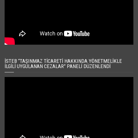
İSTEB “TAŞINMAZ TICARETI HAKKINDA YÖNETMELIKLE
İLGILI UYGULANAN CEZALAR” PANELI DÜZENLENDI