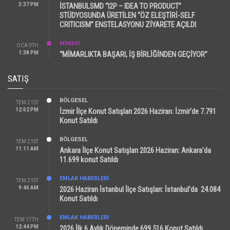
3:37 PM
İSTANBULSMD “I2P – IDEA TO PRODUCT”
STÜDYOSUNDA ÜRETİLEN “ÖZ ELEŞTİRİ-SELF
CRITICISM” ENSTELASYONU ZİYARETE AÇILDI
MİMARİ
OCA 9TH
1:38 PM
“MİMARLIKTA BAŞARI, İŞ BİRLİĞİNDEN GEÇİYOR”
SATIŞ
BÖLGESEL
TEM 21ST
12:02 PM
İzmir İlçe Konut Satışları 2026 Haziran: İzmir’de 7.791
Konut Satıldı
BÖLGESEL
TEM 21ST
11:11 AM
Ankara İlçe Konut Satışları 2026 Haziran: Ankara’da
11.699 konut Satıldı
EMLAK HABERLERI
TEM 21ST
9:40 AM
2026 Haziran İstanbul İlçe Satışları: İstanbul’da 24.084
Konut Satıldı
EMLAK HABERLERI
TEM 17TH
12:44 PM
2026 İlk 6 Aylık Döneminde 699.516 Konut Satıldı