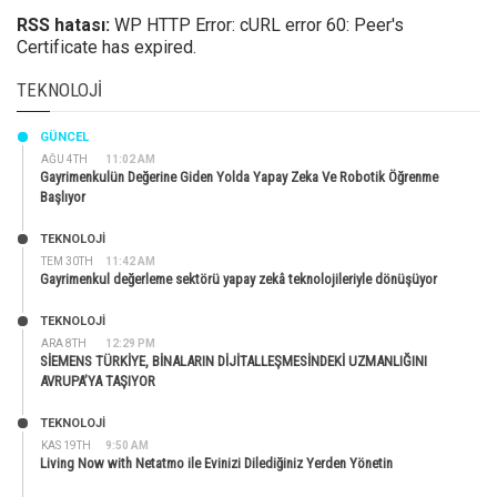
RSS hatası:
WP HTTP Error: cURL error 60: Peer's
Certificate has expired.
TEKNOLOJI
GÜNCEL
AĞU 4TH
11:02 AM
Gayrimenkulün Değerine Giden Yolda Yapay Zeka Ve Robotik Öğrenme
Başlıyor
TEKNOLOJİ
TEM 30TH
11:42 AM
Gayrimenkul değerleme sektörü yapay zekâ teknolojileriyle dönüşüyor
TEKNOLOJİ
ARA 8TH
12:29 PM
SİEMENS TÜRKİYE, BİNALARIN DİJİTALLEŞMESİNDEKİ UZMANLIĞINI
AVRUPA’YA TAŞIYOR
TEKNOLOJİ
KAS 19TH
9:50 AM
Living Now with Netatmo ile Evinizi Dilediğiniz Yerden Yönetin