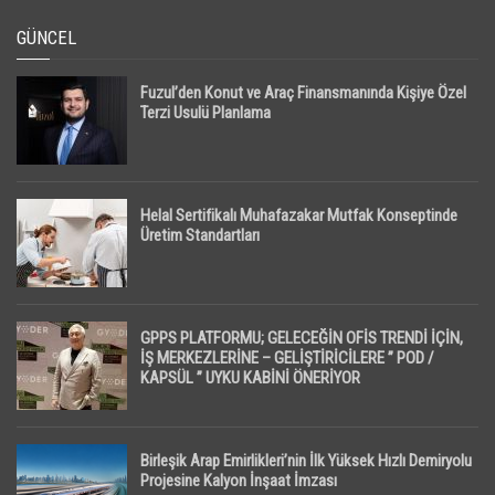
GÜNCEL
Fuzul’den Konut ve Araç Finansmanında Kişiye Özel
Terzi Usulü Planlama
Helal Sertifikalı Muhafazakar Mutfak Konseptinde
Üretim Standartları
GPPS PLATFORMU; GELECEĞİN OFİS TRENDİ İÇİN,
İŞ MERKEZLERİNE – GELİŞTİRİCİLERE ” POD /
KAPSÜL ” UYKU KABİNİ ÖNERİYOR
Birleşik Arap Emirlikleri’nin İlk Yüksek Hızlı Demiryolu
Projesine Kalyon İnşaat İmzası