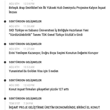
AĞU 6TH
12:34 PM
Birleşik Arap Emirlikleri’nin İlk Yüksek Hızlı Demiryolu Projesine Kalyon İnşaat
İmzası
SEKTÖRDEN GELIŞMELER
AĞU 6TH
11:30 AM
SKD Türkiye ve Sabancı Üniversitesi İş Birliğiyle Hazırlanan Yeni
“Sürdürülebilirlik” Tanımı TDK Genel Türkçe Sözlük’e Girdi
SEKTÖRDEN GELIŞMELER
AĞU 6TH
11:27 AM
Evini Yenileyen Kazanıyor, Doğru Boya Seçimi Konutun Değerini Koruyor
SEKTÖRDEN GELIŞMELER
AĞU 4TH
10:52 AM
Yunanistan’da Golden Visa için 5 neden
SEKTÖRDEN GELIŞMELER
AĞU 3RD
12:42 PM
Konut inşaat firmaları şikayetleri yüzde 127 arttı
SEKTÖRDEN GELIŞMELER
TEM 31ST
7:24 PM
İNŞAAT PROJE GELİŞTİRME ÜRETİM EKONOMİSİNDE; BİRİNCİ EL KONUT