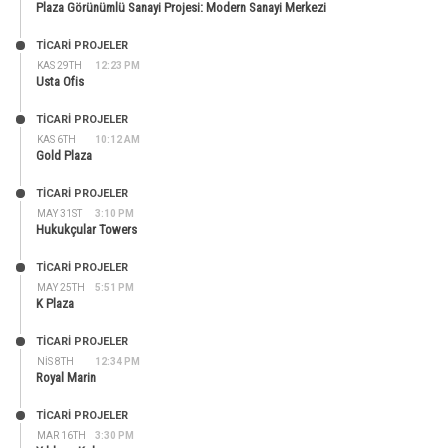
Plaza Görünümlü Sanayi Projesi: Modern Sanayi Merkezi
TİCARİ PROJELER
KAS 29TH
12:23 PM
Usta Ofis
TİCARİ PROJELER
KAS 6TH
10:12 AM
Gold Plaza
TİCARİ PROJELER
MAY 31ST
3:10 PM
Hukukçular Towers
TİCARİ PROJELER
MAY 25TH
5:51 PM
K Plaza
TİCARİ PROJELER
NIS 8TH
12:34 PM
Royal Marin
TİCARİ PROJELER
MAR 16TH
3:30 PM