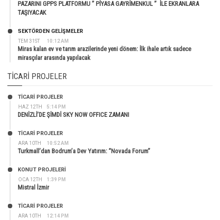
PAZARINI GPPS PLATFORMU ” PİYASA GAYRİMENKUL ” İLE EKRANLARA
TAŞIYACAK
SEKTÖRDEN GELIŞMELER
TEM 31ST
10:12 AM
Miras kalan ev ve tarım arazilerinde yeni dönem: İlk ihale artık sadece
mirasçılar arasında yapılacak
TICARI PROJELER
TİCARİ PROJELER
HAZ 12TH
5:14 PM
DENİZLİ’DE ŞİMDİ SKY NOW OFFICE ZAMANI
TİCARİ PROJELER
ARA 10TH
10:52 AM
Turkmall’dan Bodrum’a Dev Yatırım: “Novada Forum”
KONUT PROJELERI
OCA 12TH
1:39 PM
Mistral İzmir
TİCARİ PROJELER
ARA 10TH
12:14 PM