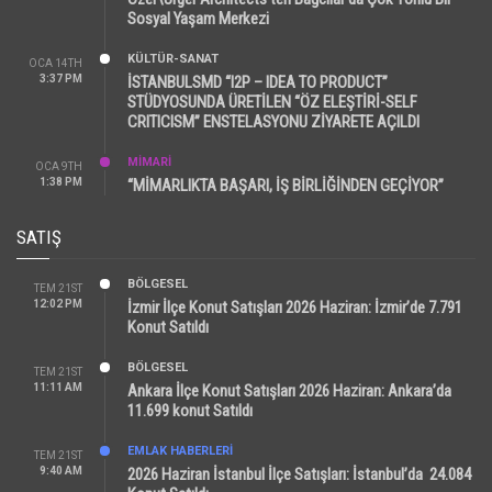
Sosyal Yaşam Merkezi
KÜLTÜR-SANAT
OCA 14TH
3:37 PM
İSTANBULSMD “I2P – IDEA TO PRODUCT”
STÜDYOSUNDA ÜRETİLEN “ÖZ ELEŞTİRİ-SELF
CRITICISM” ENSTELASYONU ZİYARETE AÇILDI
MİMARİ
OCA 9TH
1:38 PM
“MİMARLIKTA BAŞARI, İŞ BİRLİĞİNDEN GEÇİYOR”
SATIŞ
BÖLGESEL
TEM 21ST
12:02 PM
İzmir İlçe Konut Satışları 2026 Haziran: İzmir’de 7.791
Konut Satıldı
BÖLGESEL
TEM 21ST
11:11 AM
Ankara İlçe Konut Satışları 2026 Haziran: Ankara’da
11.699 konut Satıldı
EMLAK HABERLERI
TEM 21ST
9:40 AM
2026 Haziran İstanbul İlçe Satışları: İstanbul’da 24.084