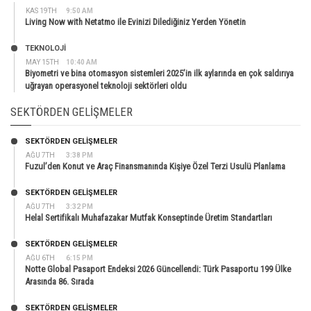
KAS 19TH
9:50 AM
Living Now with Netatmo ile Evinizi Dilediğiniz Yerden Yönetin
TEKNOLOJİ
MAY 15TH
10:40 AM
Biyometri ve bina otomasyon sistemleri 2025’in ilk aylarında en çok saldırıya
uğrayan operasyonel teknoloji sektörleri oldu
SEKTÖRDEN GELIŞMELER
SEKTÖRDEN GELIŞMELER
AĞU 7TH
3:38 PM
Fuzul’den Konut ve Araç Finansmanında Kişiye Özel Terzi Usulü Planlama
SEKTÖRDEN GELIŞMELER
AĞU 7TH
3:32 PM
Helal Sertifikalı Muhafazakar Mutfak Konseptinde Üretim Standartları
SEKTÖRDEN GELIŞMELER
AĞU 6TH
6:15 PM
Notte Global Pasaport Endeksi 2026 Güncellendi: Türk Pasaportu 199 Ülke
Arasında 86. Sırada
SEKTÖRDEN GELIŞMELER