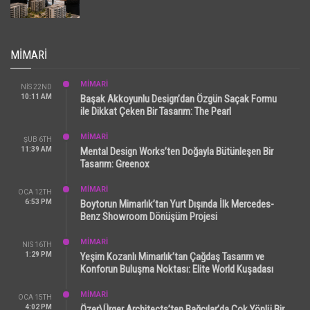
MIMARI
MİMARİ
NIS 22ND
10:11 AM
Başak Akkoyunlu Design’dan Özgün Saçak Formu
ile Dikkat Çeken Bir Tasarım: The Pearl
MİMARİ
ŞUB 6TH
11:39 AM
Mental Design Works’ten Doğayla Bütünleşen Bir
Tasarım: Greenox
MİMARİ
OCA 12TH
6:53 PM
Boytorun Mimarlık’tan Yurt Dışında İlk Mercedes-
Benz Showroom Dönüşüm Projesi
MİMARİ
NIS 16TH
1:29 PM
Yeşim Kozanlı Mimarlık’tan Çağdaş Tasarım ve
Konforun Buluşma Noktası: Elite World Kuşadası
MİMARİ
OCA 15TH
4:02 PM
Özer\Ürger Architects’ten Bağcılar’da Çok Yönlü Bir