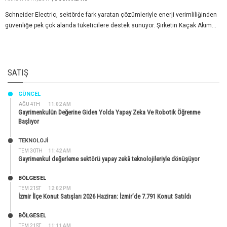
Schneider Electric, sektörde fark yaratan çözümleriyle enerji verimliliğinden
güvenliğe pek çok alanda tüketicilere destek sunuyor. Şirketin Kaçak Akım...
SATIŞ
GÜNCEL
AĞU 4TH
11:02 AM
Gayrimenkulün Değerine Giden Yolda Yapay Zeka Ve Robotik Öğrenme
Başlıyor
TEKNOLOJİ
TEM 30TH
11:42 AM
Gayrimenkul değerleme sektörü yapay zekâ teknolojileriyle dönüşüyor
BÖLGESEL
TEM 21ST
12:02 PM
İzmir İlçe Konut Satışları 2026 Haziran: İzmir’de 7.791 Konut Satıldı
BÖLGESEL
TEM 21ST
11:11 AM