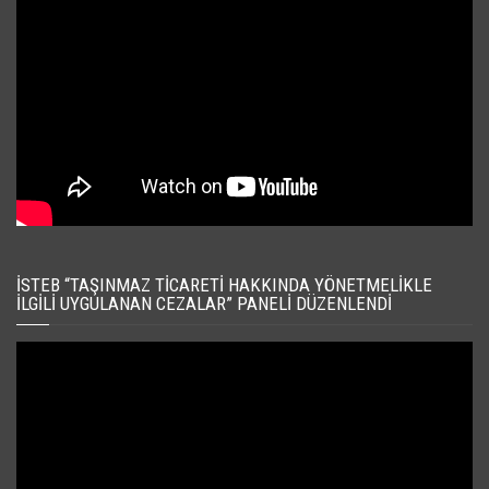
İSTEB “TAŞINMAZ TICARETI HAKKINDA YÖNETMELIKLE
İLGILI UYGULANAN CEZALAR” PANELI DÜZENLENDI