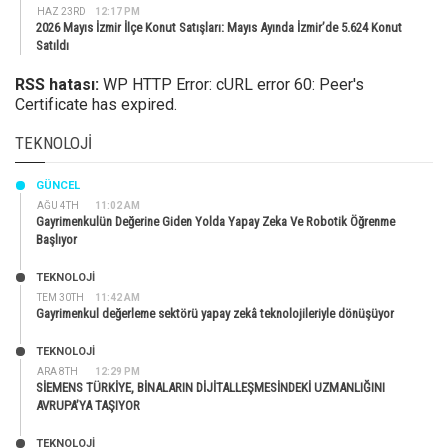
HAZ 23RD
12:17 PM
2026 Mayıs İzmir İlçe Konut Satışları: Mayıs Ayında İzmir’de 5.624 Konut
Satıldı
RSS hatası:
WP HTTP Error: cURL error 60: Peer's
Certificate has expired.
TEKNOLOJI
GÜNCEL
AĞU 4TH
11:02 AM
Gayrimenkulün Değerine Giden Yolda Yapay Zeka Ve Robotik Öğrenme
Başlıyor
TEKNOLOJİ
TEM 30TH
11:42 AM
Gayrimenkul değerleme sektörü yapay zekâ teknolojileriyle dönüşüyor
TEKNOLOJİ
ARA 8TH
12:29 PM
SİEMENS TÜRKİYE, BİNALARIN DİJİTALLEŞMESİNDEKİ UZMANLIĞINI
AVRUPA’YA TAŞIYOR
TEKNOLOJİ