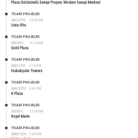
Plaza Görünümlü Sanayi Projesi: Modern Sanayi Merkezi
TİCARİ PROJELER
KAS 29TH
12:23 PM
Usta Ofis
TİCARİ PROJELER
KAS 6TH
10:12 AM
Gold Plaza
TİCARİ PROJELER
MAY 31ST
3:10 PM
Hukukçular Towers
TİCARİ PROJELER
MAY 25TH
5:51 PM
K Plaza
TİCARİ PROJELER
NIS 8TH
12:34 PM
Royal Marin
TİCARİ PROJELER
MAR 16TH
3:30 PM