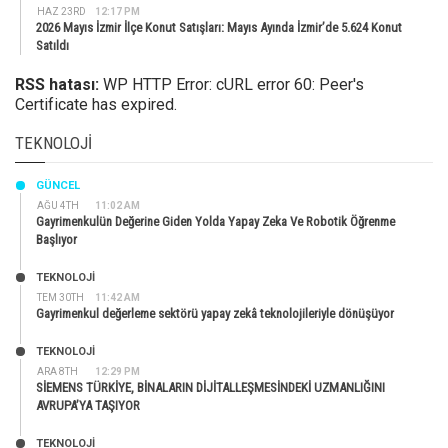
HAZ 23RD
12:17 PM
2026 Mayıs İzmir İlçe Konut Satışları: Mayıs Ayında İzmir’de 5.624 Konut
Satıldı
RSS hatası:
WP HTTP Error: cURL error 60: Peer's
Certificate has expired.
TEKNOLOJI
GÜNCEL
AĞU 4TH
11:02 AM
Gayrimenkulün Değerine Giden Yolda Yapay Zeka Ve Robotik Öğrenme
Başlıyor
TEKNOLOJİ
TEM 30TH
11:42 AM
Gayrimenkul değerleme sektörü yapay zekâ teknolojileriyle dönüşüyor
TEKNOLOJİ
ARA 8TH
12:29 PM
SİEMENS TÜRKİYE, BİNALARIN DİJİTALLEŞMESİNDEKİ UZMANLIĞINI
AVRUPA’YA TAŞIYOR
TEKNOLOJİ