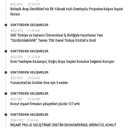
AĞU 6TH
12:34 PM
Birleşik Arap Emirlikleri’nin İlk Yüksek Hızlı Demiryolu Projesine Kalyon İnşaat
İmzası
SEKTÖRDEN GELIŞMELER
AĞU 6TH
11:30 AM
SKD Türkiye ve Sabancı Üniversitesi İş Birliğiyle Hazırlanan Yeni
“Sürdürülebilirlik” Tanımı TDK Genel Türkçe Sözlük’e Girdi
SEKTÖRDEN GELIŞMELER
AĞU 6TH
11:27 AM
Evini Yenileyen Kazanıyor, Doğru Boya Seçimi Konutun Değerini Koruyor
SEKTÖRDEN GELIŞMELER
AĞU 4TH
10:52 AM
Yunanistan’da Golden Visa için 5 neden
SEKTÖRDEN GELIŞMELER
AĞU 3RD
12:42 PM
Konut inşaat firmaları şikayetleri yüzde 127 arttı
SEKTÖRDEN GELIŞMELER
TEM 31ST
7:24 PM
İNŞAAT PROJE GELİŞTİRME ÜRETİM EKONOMİSİNDE; BİRİNCİ EL KONUT