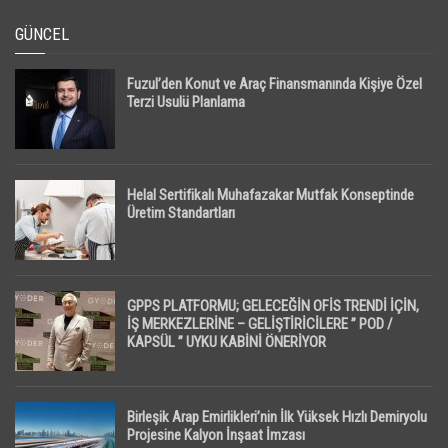
GÜNCEL
Fuzul’den Konut ve Araç Finansmanında Kişiye Özel
Terzi Usulü Planlama
Helal Sertifikalı Muhafazakar Mutfak Konseptinde
Üretim Standartları
GPPS PLATFORMU; GELECEĞİN OFİS TRENDİ İÇİN,
İŞ MERKEZLERİNE – GELİŞTİRİCİLERE ” POD /
KAPSÜL ” UYKU KABİNİ ÖNERİYOR
Birleşik Arap Emirlikleri’nin İlk Yüksek Hızlı Demiryolu
Projesine Kalyon İnşaat İmzası