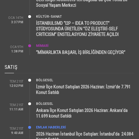
Sosyal Yaşam Merkezi
KÜLTÜR-SANAT
OCA 14TH
3:37 PM
İSTANBULSMD “I2P – IDEA TO PRODUCT”
STÜDYOSUNDA ÜRETİLEN “ÖZ ELEŞTİRİ-SELF
CRITICISM” ENSTELASYONU ZİYARETE AÇILDI
MİMARİ
OCA 9TH
1:38 PM
“MİMARLIKTA BAŞARI, İŞ BİRLİĞİNDEN GEÇİYOR”
SATIŞ
BÖLGESEL
TEM 21ST
12:02 PM
İzmir İlçe Konut Satışları 2026 Haziran: İzmir’de 7.791
Konut Satıldı
BÖLGESEL
TEM 21ST
11:11 AM
Ankara İlçe Konut Satışları 2026 Haziran: Ankara’da
11.699 konut Satıldı
EMLAK HABERLERI
TEM 21ST
9:40 AM
2026 Haziran İstanbul İlçe Satışları: İstanbul’da 24.084