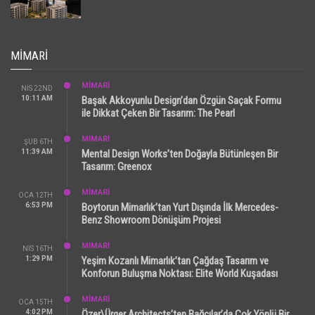
MIMARI
MİMARİ
NIS 22ND
10:11 AM
Başak Akkoyunlu Design’dan Özgün Saçak Formu
ile Dikkat Çeken Bir Tasarım: The Pearl
MİMARİ
ŞUB 6TH
11:39 AM
Mental Design Works’ten Doğayla Bütünleşen Bir
Tasarım: Greenox
MİMARİ
OCA 12TH
6:53 PM
Boytorun Mimarlık’tan Yurt Dışında İlk Mercedes-
Benz Showroom Dönüşüm Projesi
MİMARİ
NIS 16TH
1:29 PM
Yeşim Kozanlı Mimarlık’tan Çağdaş Tasarım ve
Konforun Buluşma Noktası: Elite World Kuşadası
MİMARİ
OCA 15TH
4:02 PM
Özer\Ürger Architects’ten Bağcılar’da Çok Yönlü Bir