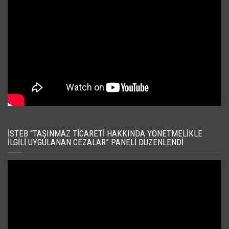
İSTEB “TAŞINMAZ TICARETI HAKKINDA YÖNETMELIKLE
İLGILI UYGULANAN CEZALAR” PANELI DÜZENLENDI