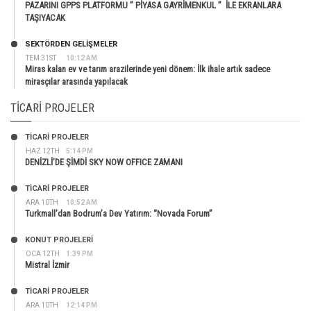
PAZARINI GPPS PLATFORMU ” PİYASA GAYRİMENKUL ” İLE EKRANLARA
TAŞIYACAK
SEKTÖRDEN GELIŞMELER
TEM 31ST
10:12 AM
Miras kalan ev ve tarım arazilerinde yeni dönem: İlk ihale artık sadece
mirasçılar arasında yapılacak
TICARI PROJELER
TİCARİ PROJELER
HAZ 12TH
5:14 PM
DENİZLİ’DE ŞİMDİ SKY NOW OFFICE ZAMANI
TİCARİ PROJELER
ARA 10TH
10:52 AM
Turkmall’dan Bodrum’a Dev Yatırım: “Novada Forum”
KONUT PROJELERI
OCA 12TH
1:39 PM
Mistral İzmir
TİCARİ PROJELER
ARA 10TH
12:14 PM