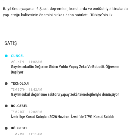
İki yıl önce yaşanan 6 Şubat depremleri, konutlarda ve endüstriyel binalarda
yapı stoğu kalitesinin önemini bir kez daha hatırlattı. Türkiye’nin ilk...
SATIŞ
GÜNCEL
AĞU 4TH
11:02 AM
Gayrimenkulün Değerine Giden Yolda Yapay Zeka Ve Robotik Öğrenme
Başlıyor
TEKNOLOJİ
TEM 30TH
11:42 AM
Gayrimenkul değerleme sektörü yapay zekâ teknolojileriyle dönüşüyor
BÖLGESEL
TEM 21ST
12:02 PM
İzmir İlçe Konut Satışları 2026 Haziran: İzmir’de 7.791 Konut Satıldı
BÖLGESEL
TEM 21ST
11:11 AM