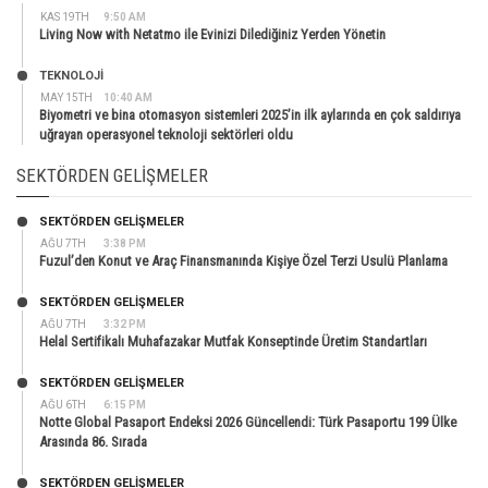
KAS 19TH
9:50 AM
Living Now with Netatmo ile Evinizi Dilediğiniz Yerden Yönetin
TEKNOLOJİ
MAY 15TH
10:40 AM
Biyometri ve bina otomasyon sistemleri 2025’in ilk aylarında en çok saldırıya
uğrayan operasyonel teknoloji sektörleri oldu
SEKTÖRDEN GELIŞMELER
SEKTÖRDEN GELIŞMELER
AĞU 7TH
3:38 PM
Fuzul’den Konut ve Araç Finansmanında Kişiye Özel Terzi Usulü Planlama
SEKTÖRDEN GELIŞMELER
AĞU 7TH
3:32 PM
Helal Sertifikalı Muhafazakar Mutfak Konseptinde Üretim Standartları
SEKTÖRDEN GELIŞMELER
AĞU 6TH
6:15 PM
Notte Global Pasaport Endeksi 2026 Güncellendi: Türk Pasaportu 199 Ülke
Arasında 86. Sırada
SEKTÖRDEN GELIŞMELER