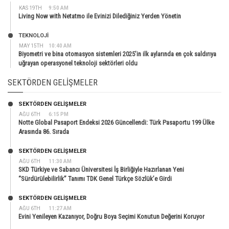
KAS 19TH
9:50 AM
Living Now with Netatmo ile Evinizi Dilediğiniz Yerden Yönetin
TEKNOLOJİ
MAY 15TH
10:40 AM
Biyometri ve bina otomasyon sistemleri 2025’in ilk aylarında en çok saldırıya
uğrayan operasyonel teknoloji sektörleri oldu
SEKTÖRDEN GELIŞMELER
SEKTÖRDEN GELIŞMELER
AĞU 6TH
6:15 PM
Notte Global Pasaport Endeksi 2026 Güncellendi: Türk Pasaportu 199 Ülke
Arasında 86. Sırada
SEKTÖRDEN GELIŞMELER
AĞU 6TH
11:30 AM
SKD Türkiye ve Sabancı Üniversitesi İş Birliğiyle Hazırlanan Yeni
“Sürdürülebilirlik” Tanımı TDK Genel Türkçe Sözlük’e Girdi
SEKTÖRDEN GELIŞMELER
AĞU 6TH
11:27 AM
Evini Yenileyen Kazanıyor, Doğru Boya Seçimi Konutun Değerini Koruyor