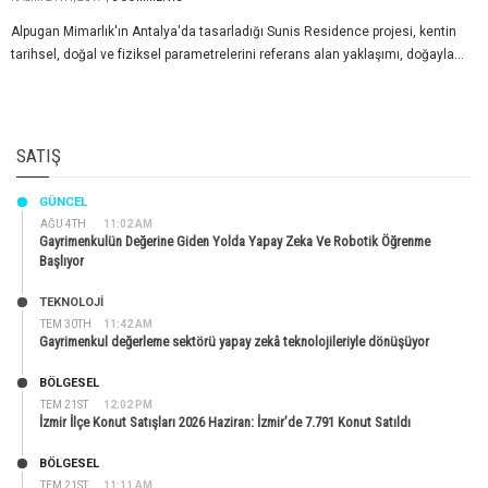
Alpugan Mimarlık'ın Antalya'da tasarladığı Sunis Residence projesi, kentin
tarihsel, doğal ve fiziksel parametrelerini referans alan yaklaşımı, doğayla...
SATIŞ
GÜNCEL
AĞU 4TH
11:02 AM
Gayrimenkulün Değerine Giden Yolda Yapay Zeka Ve Robotik Öğrenme
Başlıyor
TEKNOLOJİ
TEM 30TH
11:42 AM
Gayrimenkul değerleme sektörü yapay zekâ teknolojileriyle dönüşüyor
BÖLGESEL
TEM 21ST
12:02 PM
İzmir İlçe Konut Satışları 2026 Haziran: İzmir’de 7.791 Konut Satıldı
BÖLGESEL
TEM 21ST
11:11 AM