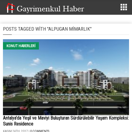
POSTS TAGGED WITH "ALPUGAN MIMARLIK"
KONUT HABERLERI
Antalya'da Yeşil ve Maviyi Buluşturan Sürdürülebilir Yaşam Kompleksi:
Sunis Residence
KASIM 24TH, 2017 |
0 COMMENTS