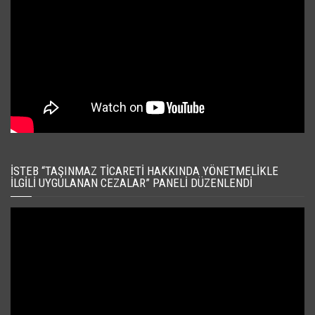
İSTEB “TAŞINMAZ TICARETI HAKKINDA YÖNETMELIKLE
İLGILI UYGULANAN CEZALAR” PANELI DÜZENLENDI