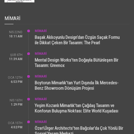
MIMARI
MİMARİ
NIS 22ND
10:11 AM
Başak Akkoyunlu Design’dan Özgün Saçak Formu
ile Dikkat Çeken Bir Tasarım: The Pearl
MİMARİ
ŞUB 6TH
11:39 AM
Mental Design Works’ten Doğayla Bütünleşen Bir
Tasarım: Greenox
MİMARİ
OCA 12TH
6:53 PM
Boytorun Mimarlık’tan Yurt Dışında İlk Mercedes-
Benz Showroom Dönüşüm Projesi
MİMARİ
NIS 16TH
1:29 PM
Yeşim Kozanlı Mimarlık’tan Çağdaş Tasarım ve
Konforun Buluşma Noktası: Elite World Kuşadası
MİMARİ
OCA 15TH
4:02 PM
Özer\Ürger Architects’ten Bağcılar’da Çok Yönlü Bir
Sosyal Yaşam Merkezi