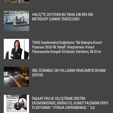
HALİÇ’TE 2019’DAN BU YANA 240 BİN 500
METREKÜP ÇAMUR TEMİZLENDİ
TSKB Gayrimenkul Değerleme “Bir Bakışta Konut
Piyasası 2026 İlk Yarıyıl” Araştırması: Konut
Piyasasında Dengeli Görünüm Sürerken, İlk El ve
İpotekli Satışlarda Sınırlı Toparlanma Dikkat Çekti
İBB, İSTANBUL’UN YOLLARINI YENİLEMEYE DEVAM
EDİYOR
İNŞAAT PROJE GELİŞTİRME ÜRETİM
EKONOMİSİNDE; BİRİNCİ EL KONUT PAZARINI GPPS
PLATFORMU ” PİYASA GAYRİMENKUL ” İLE
EKRANLARA TAŞIYACAK