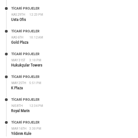
TİCARİ PROJELER
KAS 29TH
12:23 PM
Usta Ofis
TİCARİ PROJELER
KAS 6TH
10:12 AM
Gold Plaza
TİCARİ PROJELER
MAY 31ST
3:10 PM
Hukukçular Towers
TİCARİ PROJELER
MAY 25TH
5:51 PM
K Plaza
TİCARİ PROJELER
NIS 8TH
12:34 PM
Royal Marin
TİCARİ PROJELER
MAR 16TH
3:30 PM
Yıldırım Kule