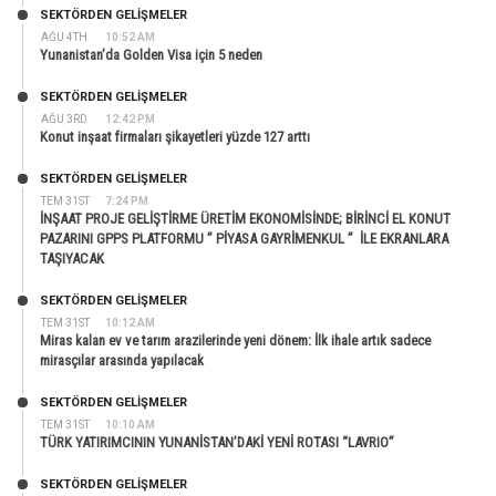
SEKTÖRDEN GELIŞMELER
AĞU 4TH
10:52 AM
Yunanistan’da Golden Visa için 5 neden
SEKTÖRDEN GELIŞMELER
AĞU 3RD
12:42 PM
Konut inşaat firmaları şikayetleri yüzde 127 arttı
SEKTÖRDEN GELIŞMELER
TEM 31ST
7:24 PM
İNŞAAT PROJE GELİŞTİRME ÜRETİM EKONOMİSİNDE; BİRİNCİ EL KONUT
PAZARINI GPPS PLATFORMU ” PİYASA GAYRİMENKUL ” İLE EKRANLARA
TAŞIYACAK
SEKTÖRDEN GELIŞMELER
TEM 31ST
10:12 AM
Miras kalan ev ve tarım arazilerinde yeni dönem: İlk ihale artık sadece
mirasçılar arasında yapılacak
SEKTÖRDEN GELIŞMELER
TEM 31ST
10:10 AM
TÜRK YATIRIMCININ YUNANİSTAN’DAKİ YENİ ROTASI “LAVRIO”
SEKTÖRDEN GELIŞMELER