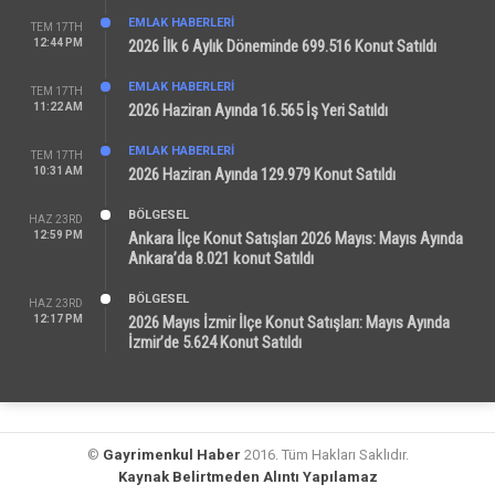
EMLAK HABERLERI
TEM 17TH
12:44 PM
2026 İlk 6 Aylık Döneminde 699.516 Konut Satıldı
EMLAK HABERLERI
TEM 17TH
11:22 AM
2026 Haziran Ayında 16.565 İş Yeri Satıldı
EMLAK HABERLERI
TEM 17TH
10:31 AM
2026 Haziran Ayında 129.979 Konut Satıldı
BÖLGESEL
HAZ 23RD
12:59 PM
Ankara İlçe Konut Satışları 2026 Mayıs: Mayıs Ayında
Ankara’da 8.021 konut Satıldı
BÖLGESEL
HAZ 23RD
12:17 PM
2026 Mayıs İzmir İlçe Konut Satışları: Mayıs Ayında
İzmir’de 5.624 Konut Satıldı
©
Gayrimenkul Haber
2016. Tüm Hakları Saklıdır.
Kaynak Belirtmeden Alıntı Yapılamaz