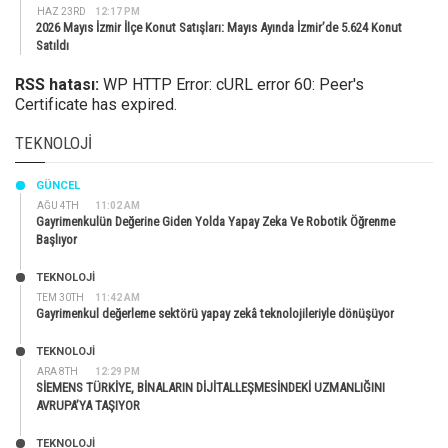
HAZ 23RD
12:17 PM
2026 Mayıs İzmir İlçe Konut Satışları: Mayıs Ayında İzmir’de 5.624 Konut
Satıldı
RSS hatası:
WP HTTP Error: cURL error 60: Peer's
Certificate has expired.
TEKNOLOJI
GÜNCEL
AĞU 4TH
11:02 AM
Gayrimenkulün Değerine Giden Yolda Yapay Zeka Ve Robotik Öğrenme
Başlıyor
TEKNOLOJİ
TEM 30TH
11:42 AM
Gayrimenkul değerleme sektörü yapay zekâ teknolojileriyle dönüşüyor
TEKNOLOJİ
ARA 8TH
12:29 PM
SİEMENS TÜRKİYE, BİNALARIN DİJİTALLEŞMESİNDEKİ UZMANLIĞINI
AVRUPA’YA TAŞIYOR
TEKNOLOJİ