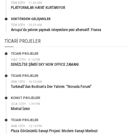
TEM 30TH
11:03 AM
PLATFORMLAR HAYAT KURTARIYOR
SEKTÖRDEN GELIŞMELER
TEM 30TH
10:59 AM
Avrupa’da yatırım yapmak isteyenlere yeni alternatif: Fransa
TICARI PROJELER
TİCARİ PROJELER
HAZ 12TH
5:14 PM
DENİZLİ’DE ŞİMDİ SKY NOW OFFICE ZAMANI
TİCARİ PROJELER
ARA 10TH
10:52 AM
Turkmall’dan Bodrum’a Dev Yatırım: “Novada Forum”
KONUT PROJELERI
OCA 12TH
1:39 PM
Mistral İzmir
TİCARİ PROJELER
ARA 10TH
12:14 PM
Plaza Görünümlü Sanayi Projesi: Modern Sanayi Merkezi