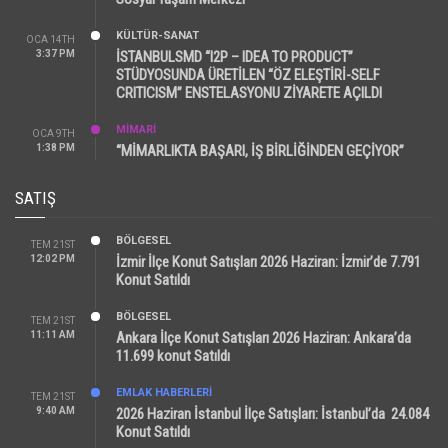
KÜLTÜR-SANAT
OCA 14TH
3:37 PM
İSTANBULSMD “I2P – IDEA TO PRODUCT”
STÜDYOSUNDA ÜRETİLEN “ÖZ ELEŞTİRİ-SELF
CRITICISM” ENSTELASYONU ZİYARETE AÇILDI
MİMARİ
OCA 9TH
1:38 PM
“MİMARLIKTA BAŞARI, İŞ BİRLİĞİNDEN GEÇİYOR”
SATIŞ
BÖLGESEL
TEM 21ST
12:02 PM
İzmir İlçe Konut Satışları 2026 Haziran: İzmir’de 7.791
Konut Satıldı
BÖLGESEL
TEM 21ST
11:11 AM
Ankara İlçe Konut Satışları 2026 Haziran: Ankara’da
11.699 konut Satıldı
EMLAK HABERLERI
TEM 21ST
9:40 AM
2026 Haziran İstanbul İlçe Satışları: İstanbul’da 24.084
Konut Satıldı