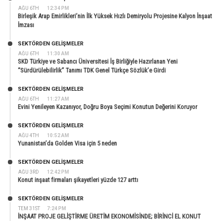
AĞU 6TH
12:34 PM
Birleşik Arap Emirlikleri’nin İlk Yüksek Hızlı Demiryolu Projesine Kalyon İnşaat
İmzası
SEKTÖRDEN GELIŞMELER
AĞU 6TH
11:30 AM
SKD Türkiye ve Sabancı Üniversitesi İş Birliğiyle Hazırlanan Yeni
“Sürdürülebilirlik” Tanımı TDK Genel Türkçe Sözlük’e Girdi
SEKTÖRDEN GELIŞMELER
AĞU 6TH
11:27 AM
Evini Yenileyen Kazanıyor, Doğru Boya Seçimi Konutun Değerini Koruyor
SEKTÖRDEN GELIŞMELER
AĞU 4TH
10:52 AM
Yunanistan’da Golden Visa için 5 neden
SEKTÖRDEN GELIŞMELER
AĞU 3RD
12:42 PM
Konut inşaat firmaları şikayetleri yüzde 127 arttı
SEKTÖRDEN GELIŞMELER
TEM 31ST
7:24 PM
İNŞAAT PROJE GELİŞTİRME ÜRETİM EKONOMİSİNDE; BİRİNCİ EL KONUT