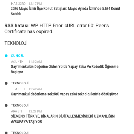
HAZ 23RD
12:17 PM
2026 Mayıs İzmir İlçe Konut Satışları: Mayıs Ayında İzmir’de 5.624 Konut
Satıldı
RSS hatası:
WP HTTP Error: cURL error 60: Peer's
Certificate has expired.
TEKNOLOJI
GÜNCEL
AĞU 4TH
11:02 AM
Gayrimenkulün Değerine Giden Yolda Yapay Zeka Ve Robotik Öğrenme
Başlıyor
TEKNOLOJİ
TEM 30TH
11:42 AM
Gayrimenkul değerleme sektörü yapay zekâ teknolojileriyle dönüşüyor
TEKNOLOJİ
ARA 8TH
12:29 PM
SİEMENS TÜRKİYE, BİNALARIN DİJİTALLEŞMESİNDEKİ UZMANLIĞINI
AVRUPA’YA TAŞIYOR
TEKNOLOJİ