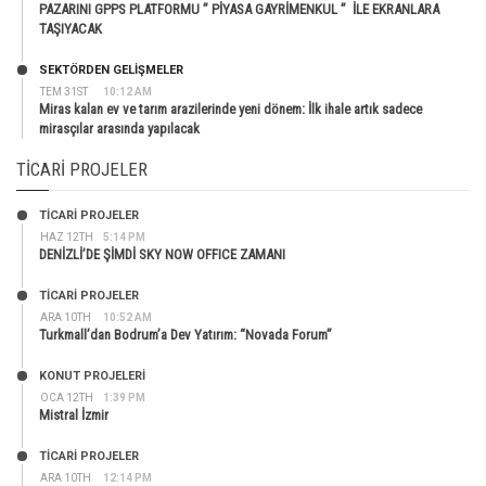
PAZARINI GPPS PLATFORMU ” PİYASA GAYRİMENKUL ” İLE EKRANLARA
TAŞIYACAK
SEKTÖRDEN GELIŞMELER
TEM 31ST
10:12 AM
Miras kalan ev ve tarım arazilerinde yeni dönem: İlk ihale artık sadece
mirasçılar arasında yapılacak
TICARI PROJELER
TİCARİ PROJELER
HAZ 12TH
5:14 PM
DENİZLİ’DE ŞİMDİ SKY NOW OFFICE ZAMANI
TİCARİ PROJELER
ARA 10TH
10:52 AM
Turkmall’dan Bodrum’a Dev Yatırım: “Novada Forum”
KONUT PROJELERI
OCA 12TH
1:39 PM
Mistral İzmir
TİCARİ PROJELER
ARA 10TH
12:14 PM