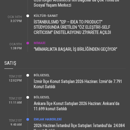
Sosyal Yaşam Merkezi
KÜLTÜR-SANAT
OCA 14TH
3:37 PM
İSTANBULSMD “I2P – IDEA TO PRODUCT”
STÜDYOSUNDA ÜRETİLEN “ÖZ ELEŞTİRİ-SELF
CRITICISM” ENSTELASYONU ZİYARETE AÇILDI
MİMARİ
OCA 9TH
1:38 PM
“MİMARLIKTA BAŞARI, İŞ BİRLİĞİNDEN GEÇİYOR”
SATIŞ
BÖLGESEL
TEM 21ST
12:02 PM
İzmir İlçe Konut Satışları 2026 Haziran: İzmir’de 7.791
Konut Satıldı
BÖLGESEL
TEM 21ST
11:11 AM
Ankara İlçe Konut Satışları 2026 Haziran: Ankara’da
11.699 konut Satıldı
EMLAK HABERLERI
TEM 21ST
9:40 AM
2026 Haziran İstanbul İlçe Satışları: İstanbul’da 24.084