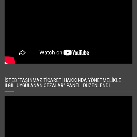
İSTEB “TAŞINMAZ TICARETI HAKKINDA YÖNETMELIKLE
İLGILI UYGULANAN CEZALAR” PANELI DÜZENLENDI