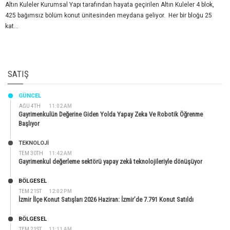
Altın Kuleler Kurumsal Yapı tarafından hayata geçirilen Altın Kuleler 4 blok,
425 bağımsız bölüm konut ünitesinden meydana geliyor. Her bir bloğu 25
kat...
SATIŞ
GÜNCEL
AĞU 4TH
11:02 AM
Gayrimenkulün Değerine Giden Yolda Yapay Zeka Ve Robotik Öğrenme
Başlıyor
TEKNOLOJİ
TEM 30TH
11:42 AM
Gayrimenkul değerleme sektörü yapay zekâ teknolojileriyle dönüşüyor
BÖLGESEL
TEM 21ST
12:02 PM
İzmir İlçe Konut Satışları 2026 Haziran: İzmir’de 7.791 Konut Satıldı
BÖLGESEL
TEM 21ST
11:11 AM