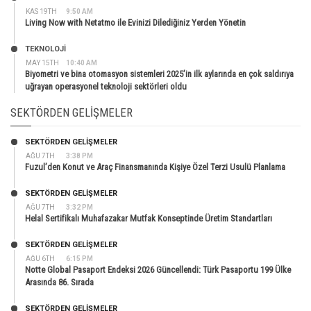
KAS 19TH
9:50 AM
Living Now with Netatmo ile Evinizi Dilediğiniz Yerden Yönetin
TEKNOLOJİ
MAY 15TH
10:40 AM
Biyometri ve bina otomasyon sistemleri 2025’in ilk aylarında en çok saldırıya
uğrayan operasyonel teknoloji sektörleri oldu
SEKTÖRDEN GELIŞMELER
SEKTÖRDEN GELIŞMELER
AĞU 7TH
3:38 PM
Fuzul’den Konut ve Araç Finansmanında Kişiye Özel Terzi Usulü Planlama
SEKTÖRDEN GELIŞMELER
AĞU 7TH
3:32 PM
Helal Sertifikalı Muhafazakar Mutfak Konseptinde Üretim Standartları
SEKTÖRDEN GELIŞMELER
AĞU 6TH
6:15 PM
Notte Global Pasaport Endeksi 2026 Güncellendi: Türk Pasaportu 199 Ülke
Arasında 86. Sırada
SEKTÖRDEN GELIŞMELER