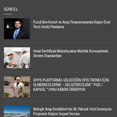
GÜNCEL
Fuzul’den Konut ve Araç Finansmanında Kişiye Özel
Terzi Usulü Planlama
Helal Sertifikalı Muhafazakar Mutfak Konseptinde
Üretim Standartları
GPPS PLATFORMU; GELECEĞİN OFİS TRENDİ İÇİN,
İŞ MERKEZLERİNE – GELİŞTİRİCİLERE ” POD /
KAPSÜL ” UYKU KABİNİ ÖNERİYOR
Birleşik Arap Emirlikleri’nin İlk Yüksek Hızlı Demiryolu
Projesine Kalyon İnşaat İmzası