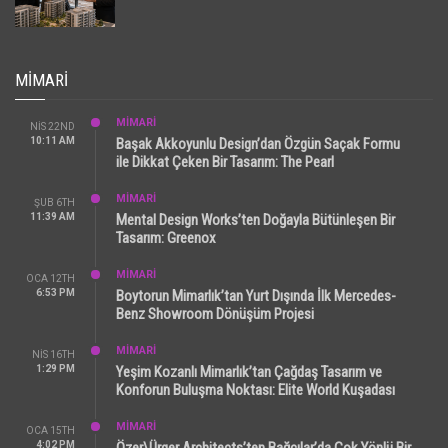
MIMARI
MİMARİ
NIS 22ND
10:11 AM
Başak Akkoyunlu Design’dan Özgün Saçak Formu
ile Dikkat Çeken Bir Tasarım: The Pearl
MİMARİ
ŞUB 6TH
11:39 AM
Mental Design Works’ten Doğayla Bütünleşen Bir
Tasarım: Greenox
MİMARİ
OCA 12TH
6:53 PM
Boytorun Mimarlık’tan Yurt Dışında İlk Mercedes-
Benz Showroom Dönüşüm Projesi
MİMARİ
NIS 16TH
1:29 PM
Yeşim Kozanlı Mimarlık’tan Çağdaş Tasarım ve
Konforun Buluşma Noktası: Elite World Kuşadası
MİMARİ
OCA 15TH
4:02 PM
Özer\Ürger Architects’ten Bağcılar’da Çok Yönlü Bir