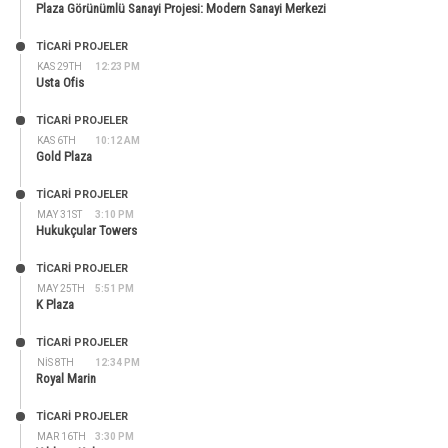
Plaza Görünümlü Sanayi Projesi: Modern Sanayi Merkezi
TİCARİ PROJELER
KAS 29TH
12:23 PM
Usta Ofis
TİCARİ PROJELER
KAS 6TH
10:12 AM
Gold Plaza
TİCARİ PROJELER
MAY 31ST
3:10 PM
Hukukçular Towers
TİCARİ PROJELER
MAY 25TH
5:51 PM
K Plaza
TİCARİ PROJELER
NIS 8TH
12:34 PM
Royal Marin
TİCARİ PROJELER
MAR 16TH
3:30 PM