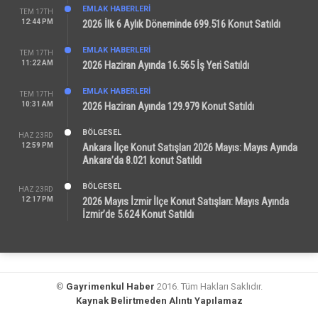
EMLAK HABERLERI
TEM 17TH
12:44 PM
2026 İlk 6 Aylık Döneminde 699.516 Konut Satıldı
EMLAK HABERLERI
TEM 17TH
11:22 AM
2026 Haziran Ayında 16.565 İş Yeri Satıldı
EMLAK HABERLERI
TEM 17TH
10:31 AM
2026 Haziran Ayında 129.979 Konut Satıldı
BÖLGESEL
HAZ 23RD
12:59 PM
Ankara İlçe Konut Satışları 2026 Mayıs: Mayıs Ayında
Ankara’da 8.021 konut Satıldı
BÖLGESEL
HAZ 23RD
12:17 PM
2026 Mayıs İzmir İlçe Konut Satışları: Mayıs Ayında
İzmir’de 5.624 Konut Satıldı
©
Gayrimenkul Haber
2016. Tüm Hakları Saklıdır.
Kaynak Belirtmeden Alıntı Yapılamaz