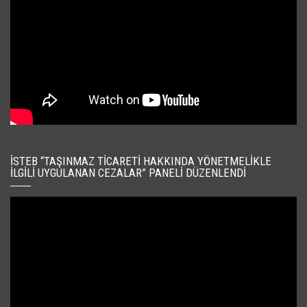
İSTEB “TAŞINMAZ TICARETI HAKKINDA YÖNETMELIKLE
İLGILI UYGULANAN CEZALAR” PANELI DÜZENLENDI