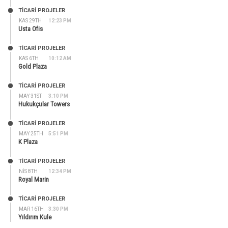
TİCARİ PROJELER
KAS 29TH
12:23 PM
Usta Ofis
TİCARİ PROJELER
KAS 6TH
10:12 AM
Gold Plaza
TİCARİ PROJELER
MAY 31ST
3:10 PM
Hukukçular Towers
TİCARİ PROJELER
MAY 25TH
5:51 PM
K Plaza
TİCARİ PROJELER
NIS 8TH
12:34 PM
Royal Marin
TİCARİ PROJELER
MAR 16TH
3:30 PM
Yıldırım Kule