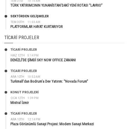
TEM 31ST
10:10 AM
TÜRK YATIRIMCININ YUNANİSTAN’DAKİ YENİ ROTASI “LAVRIO”
SEKTÖRDEN GELIŞMELER
TEM 30TH
11:03 AM
PLATFORMLAR HAYAT KURTARIYOR
TICARI PROJELER
TİCARİ PROJELER
HAZ 12TH
5:14 PM
DENİZLİ’DE ŞİMDİ SKY NOW OFFICE ZAMANI
TİCARİ PROJELER
ARA 10TH
10:52 AM
Turkmall’dan Bodrum’a Dev Yatırım: “Novada Forum”
KONUT PROJELERI
OCA 12TH
1:39 PM
Mistral İzmir
TİCARİ PROJELER
ARA 10TH
12:14 PM
Plaza Görünümlü Sanayi Projesi: Modern Sanayi Merkezi