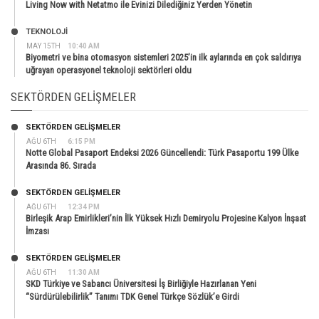
Living Now with Netatmo ile Evinizi Dilediğiniz Yerden Yönetin
TEKNOLOJİ
MAY 15TH
10:40 AM
Biyometri ve bina otomasyon sistemleri 2025’in ilk aylarında en çok saldırıya
uğrayan operasyonel teknoloji sektörleri oldu
SEKTÖRDEN GELIŞMELER
SEKTÖRDEN GELIŞMELER
AĞU 6TH
6:15 PM
Notte Global Pasaport Endeksi 2026 Güncellendi: Türk Pasaportu 199 Ülke
Arasında 86. Sırada
SEKTÖRDEN GELIŞMELER
AĞU 6TH
12:34 PM
Birleşik Arap Emirlikleri’nin İlk Yüksek Hızlı Demiryolu Projesine Kalyon İnşaat
İmzası
SEKTÖRDEN GELIŞMELER
AĞU 6TH
11:30 AM
SKD Türkiye ve Sabancı Üniversitesi İş Birliğiyle Hazırlanan Yeni
“Sürdürülebilirlik” Tanımı TDK Genel Türkçe Sözlük’e Girdi