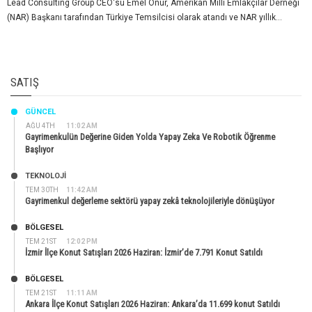
Lead Consulting Group CEO'su Emel Onur, Amerikan Milli Emlakçılar Derneği
(NAR) Başkanı tarafından Türkiye Temsilcisi olarak atandı ve NAR yıllık...
SATIŞ
GÜNCEL
AĞU 4TH
11:02 AM
Gayrimenkulün Değerine Giden Yolda Yapay Zeka Ve Robotik Öğrenme
Başlıyor
TEKNOLOJİ
TEM 30TH
11:42 AM
Gayrimenkul değerleme sektörü yapay zekâ teknolojileriyle dönüşüyor
BÖLGESEL
TEM 21ST
12:02 PM
İzmir İlçe Konut Satışları 2026 Haziran: İzmir’de 7.791 Konut Satıldı
BÖLGESEL
TEM 21ST
11:11 AM
Ankara İlçe Konut Satışları 2026 Haziran: Ankara’da 11.699 konut Satıldı