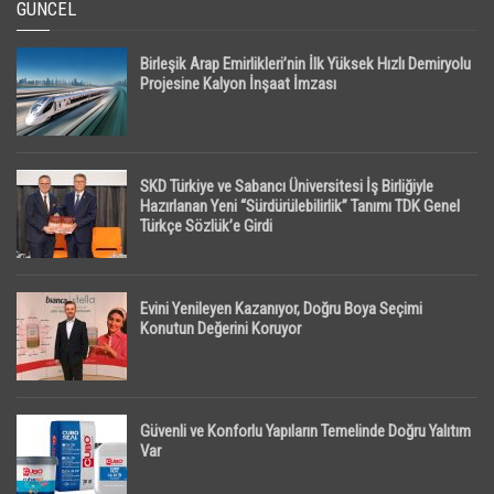
GÜNCEL
Birleşik Arap Emirlikleri’nin İlk Yüksek Hızlı Demiryolu
Projesine Kalyon İnşaat İmzası
SKD Türkiye ve Sabancı Üniversitesi İş Birliğiyle
Hazırlanan Yeni “Sürdürülebilirlik” Tanımı TDK Genel
Türkçe Sözlük’e Girdi
Evini Yenileyen Kazanıyor, Doğru Boya Seçimi
Konutun Değerini Koruyor
Güvenli ve Konforlu Yapıların Temelinde Doğru Yalıtım
Var