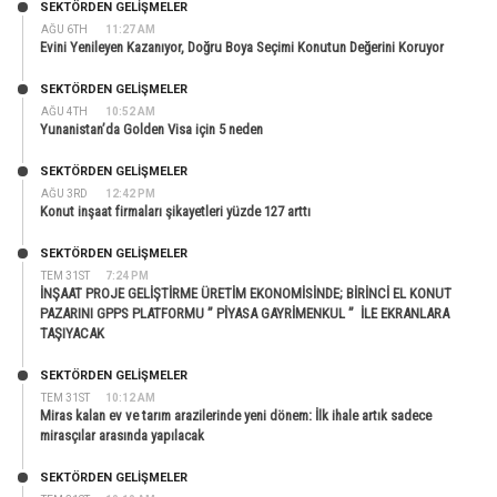
SEKTÖRDEN GELIŞMELER
AĞU 6TH
11:27 AM
Evini Yenileyen Kazanıyor, Doğru Boya Seçimi Konutun Değerini Koruyor
SEKTÖRDEN GELIŞMELER
AĞU 4TH
10:52 AM
Yunanistan’da Golden Visa için 5 neden
SEKTÖRDEN GELIŞMELER
AĞU 3RD
12:42 PM
Konut inşaat firmaları şikayetleri yüzde 127 arttı
SEKTÖRDEN GELIŞMELER
TEM 31ST
7:24 PM
İNŞAAT PROJE GELİŞTİRME ÜRETİM EKONOMİSİNDE; BİRİNCİ EL KONUT
PAZARINI GPPS PLATFORMU ” PİYASA GAYRİMENKUL ” İLE EKRANLARA
TAŞIYACAK
SEKTÖRDEN GELIŞMELER
TEM 31ST
10:12 AM
Miras kalan ev ve tarım arazilerinde yeni dönem: İlk ihale artık sadece
mirasçılar arasında yapılacak
SEKTÖRDEN GELIŞMELER