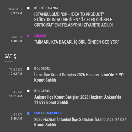
KÜLTÜR-SANAT
OCA 14TH
3:37 PM
İSTANBULSMD “I2P – IDEA TO PRODUCT”
STÜDYOSUNDA ÜRETİLEN “ÖZ ELEŞTİRİ-SELF
CRITICISM” ENSTELASYONU ZİYARETE AÇILDI
MİMARİ
OCA 9TH
1:38 PM
“MİMARLIKTA BAŞARI, İŞ BİRLİĞİNDEN GEÇİYOR”
SATIŞ
BÖLGESEL
TEM 21ST
12:02 PM
İzmir İlçe Konut Satışları 2026 Haziran: İzmir’de 7.791
Konut Satıldı
BÖLGESEL
TEM 21ST
11:11 AM
Ankara İlçe Konut Satışları 2026 Haziran: Ankara’da
11.699 konut Satıldı
EMLAK HABERLERI
TEM 21ST
9:40 AM
2026 Haziran İstanbul İlçe Satışları: İstanbul’da 24.084
Konut Satıldı