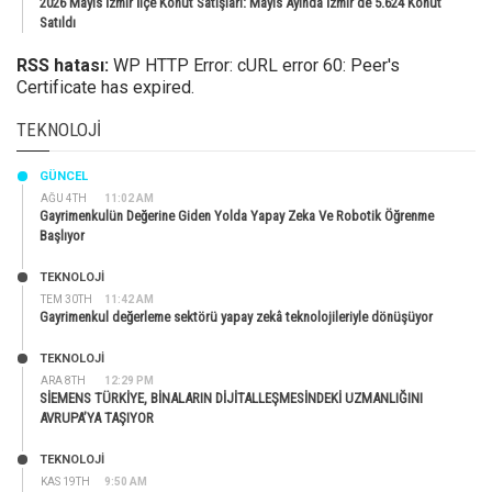
2026 Mayıs İzmir İlçe Konut Satışları: Mayıs Ayında İzmir’de 5.624 Konut
Satıldı
RSS hatası:
WP HTTP Error: cURL error 60: Peer's
Certificate has expired.
TEKNOLOJI
GÜNCEL
AĞU 4TH
11:02 AM
Gayrimenkulün Değerine Giden Yolda Yapay Zeka Ve Robotik Öğrenme
Başlıyor
TEKNOLOJİ
TEM 30TH
11:42 AM
Gayrimenkul değerleme sektörü yapay zekâ teknolojileriyle dönüşüyor
TEKNOLOJİ
ARA 8TH
12:29 PM
SİEMENS TÜRKİYE, BİNALARIN DİJİTALLEŞMESİNDEKİ UZMANLIĞINI
AVRUPA’YA TAŞIYOR
TEKNOLOJİ
KAS 19TH
9:50 AM