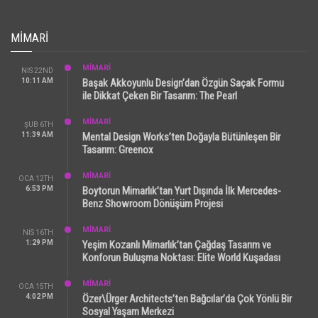
MIMARI
MİMARİ
NIS 22ND
10:11 AM
Başak Akkoyunlu Design’dan Özgün Saçak Formu
ile Dikkat Çeken Bir Tasarım: The Pearl
MİMARİ
ŞUB 6TH
11:39 AM
Mental Design Works’ten Doğayla Bütünleşen Bir
Tasarım: Greenox
MİMARİ
OCA 12TH
6:53 PM
Boytorun Mimarlık’tan Yurt Dışında İlk Mercedes-
Benz Showroom Dönüşüm Projesi
MİMARİ
NIS 16TH
1:29 PM
Yeşim Kozanlı Mimarlık’tan Çağdaş Tasarım ve
Konforun Buluşma Noktası: Elite World Kuşadası
MİMARİ
OCA 15TH
4:02 PM
Özer\Ürger Architects’ten Bağcılar’da Çok Yönlü Bir
Sosyal Yaşam Merkezi