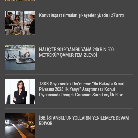
Konut inşaat firmaları şikayetleri yüzde 127 arttı
HALİÇ’TE 2019’DAN BU YANA 240 BİN 500
METREKÜP ÇAMUR TEMİZLENDİ
TSKB Gayrimenkul Değerleme “Bir Bakışta Konut
Piyasası 2026 İlk Yarıyıl” Araştırması: Konut
Piyasasında Dengeli Görünüm Sürerken, İlk El ve
İpotekli Satışlarda Sınırlı Toparlanma Dikkat Çekti
İBB, İSTANBUL’UN YOLLARINI YENİLEMEYE DEVAM
EDİYOR