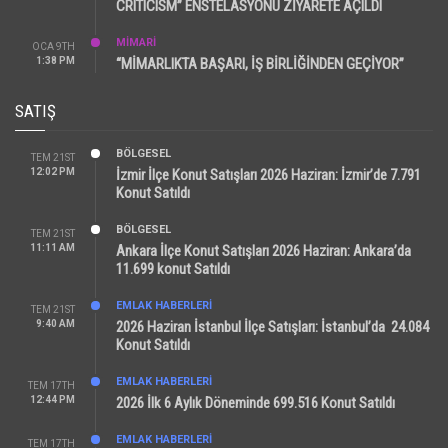
CRITICISM” ENSTELASYONU ZİYARETE AÇILDI
MİMARİ
OCA 9TH
1:38 PM
“MİMARLIKTA BAŞARI, İŞ BİRLİĞİNDEN GEÇİYOR”
SATIŞ
BÖLGESEL
TEM 21ST
12:02 PM
İzmir İlçe Konut Satışları 2026 Haziran: İzmir’de 7.791
Konut Satıldı
BÖLGESEL
TEM 21ST
11:11 AM
Ankara İlçe Konut Satışları 2026 Haziran: Ankara’da
11.699 konut Satıldı
EMLAK HABERLERI
TEM 21ST
9:40 AM
2026 Haziran İstanbul İlçe Satışları: İstanbul’da 24.084
Konut Satıldı
EMLAK HABERLERI
TEM 17TH
12:44 PM
2026 İlk 6 Aylık Döneminde 699.516 Konut Satıldı
EMLAK HABERLERI
TEM 17TH