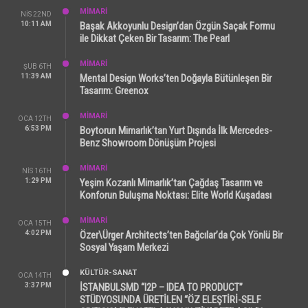
MİMARİ
NIS 22ND
10:11 AM
Başak Akkoyunlu Design’dan Özgün Saçak Formu
ile Dikkat Çeken Bir Tasarım: The Pearl
MİMARİ
ŞUB 6TH
11:39 AM
Mental Design Works’ten Doğayla Bütünleşen Bir
Tasarım: Greenox
MİMARİ
OCA 12TH
6:53 PM
Boytorun Mimarlık’tan Yurt Dışında İlk Mercedes-
Benz Showroom Dönüşüm Projesi
MİMARİ
NIS 16TH
1:29 PM
Yeşim Kozanlı Mimarlık’tan Çağdaş Tasarım ve
Konforun Buluşma Noktası: Elite World Kuşadası
MİMARİ
OCA 15TH
4:02 PM
Özer\Ürger Architects’ten Bağcılar’da Çok Yönlü Bir
Sosyal Yaşam Merkezi
KÜLTÜR-SANAT
OCA 14TH
3:37 PM
İSTANBULSMD “I2P – IDEA TO PRODUCT”
STÜDYOSUNDA ÜRETİLEN “ÖZ ELEŞTİRİ-SELF