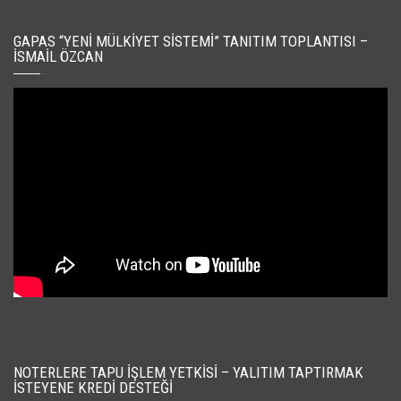
GAPAS “YENI MÜLKIYET SISTEMI” TANITIM TOPLANTISI –
İSMAIL ÖZCAN
NOTERLERE TAPU İŞLEM YETKISI – YALITIM TAPTIRMAK
İSTEYENE KREDI DESTEĞI