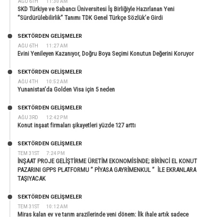
AĞU 6TH
11:30 AM
SKD Türkiye ve Sabancı Üniversitesi İş Birliğiyle Hazırlanan Yeni
“Sürdürülebilirlik” Tanımı TDK Genel Türkçe Sözlük’e Girdi
SEKTÖRDEN GELIŞMELER
AĞU 6TH
11:27 AM
Evini Yenileyen Kazanıyor, Doğru Boya Seçimi Konutun Değerini Koruyor
SEKTÖRDEN GELIŞMELER
AĞU 4TH
10:52 AM
Yunanistan’da Golden Visa için 5 neden
SEKTÖRDEN GELIŞMELER
AĞU 3RD
12:42 PM
Konut inşaat firmaları şikayetleri yüzde 127 arttı
SEKTÖRDEN GELIŞMELER
TEM 31ST
7:24 PM
İNŞAAT PROJE GELİŞTİRME ÜRETİM EKONOMİSİNDE; BİRİNCİ EL KONUT
PAZARINI GPPS PLATFORMU ” PİYASA GAYRİMENKUL ” İLE EKRANLARA
TAŞIYACAK
SEKTÖRDEN GELIŞMELER
TEM 31ST
10:12 AM
Miras kalan ev ve tarım arazilerinde yeni dönem: İlk ihale artık sadece