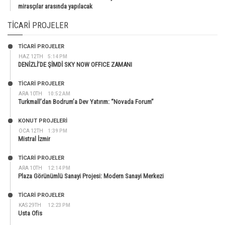
mirasçılar arasında yapılacak
TICARI PROJELER
TİCARİ PROJELER
HAZ 12TH
5:14 PM
DENİZLİ’DE ŞİMDİ SKY NOW OFFICE ZAMANI
TİCARİ PROJELER
ARA 10TH
10:52 AM
Turkmall’dan Bodrum’a Dev Yatırım: “Novada Forum”
KONUT PROJELERI
OCA 12TH
1:39 PM
Mistral İzmir
TİCARİ PROJELER
ARA 10TH
12:14 PM
Plaza Görünümlü Sanayi Projesi: Modern Sanayi Merkezi
TİCARİ PROJELER
KAS 29TH
12:23 PM
Usta Ofis