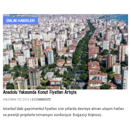
EMLAK HABERLERI
Anadolu Yakasında Konut Fiyatları Artışta
HAZIRAN 1ST, 2015 |
0 COMMENTS
İstanbul'daki gayrimenkul fiyatları son yıllarda devreye alınan ulaşım hatları
ve prestijli projelerle tırmanışını sürdürüyor. Boğaziçi Köprüsü...