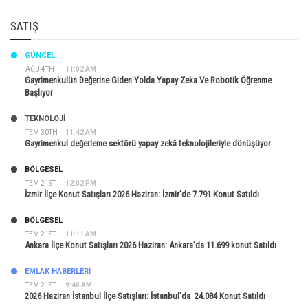
SATIŞ
GÜNCEL
AĞU 4TH
11:02 AM
Gayrimenkulün Değerine Giden Yolda Yapay Zeka Ve Robotik Öğrenme
Başlıyor
TEKNOLOJİ
TEM 30TH
11:42 AM
Gayrimenkul değerleme sektörü yapay zekâ teknolojileriyle dönüşüyor
BÖLGESEL
TEM 21ST
12:02 PM
İzmir İlçe Konut Satışları 2026 Haziran: İzmir’de 7.791 Konut Satıldı
BÖLGESEL
TEM 21ST
11:11 AM
Ankara İlçe Konut Satışları 2026 Haziran: Ankara’da 11.699 konut Satıldı
EMLAK HABERLERI
TEM 21ST
9:40 AM
2026 Haziran İstanbul İlçe Satışları: İstanbul’da 24.084 Konut Satıldı