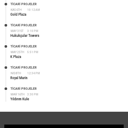
TİCARİ PROJELER
KAS 6TH
10:12 AM
Gold Plaza
TİCARİ PROJELER
MAY 31ST
3:10 PM
Hukukçular Towers
TİCARİ PROJELER
MAY 25TH
5:51 PM
K Plaza
TİCARİ PROJELER
NIS 8TH
12:34 PM
Royal Marin
TİCARİ PROJELER
MAR 16TH
3:30 PM
Yıldırım Kule