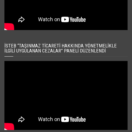
İSTEB “TAŞINMAZ TICARETI HAKKINDA YÖNETMELIKLE
İLGILI UYGULANAN CEZALAR” PANELI DÜZENLENDI