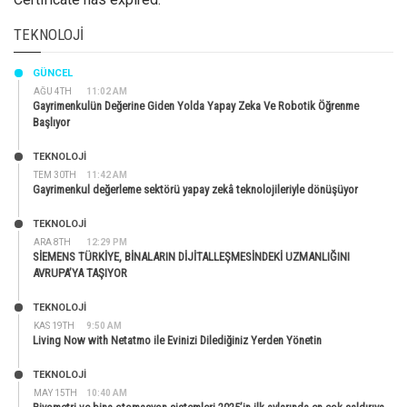
TEKNOLOJI
GÜNCEL
AĞU 4TH
11:02 AM
Gayrimenkulün Değerine Giden Yolda Yapay Zeka Ve Robotik Öğrenme
Başlıyor
TEKNOLOJİ
TEM 30TH
11:42 AM
Gayrimenkul değerleme sektörü yapay zekâ teknolojileriyle dönüşüyor
TEKNOLOJİ
ARA 8TH
12:29 PM
SİEMENS TÜRKİYE, BİNALARIN DİJİTALLEŞMESİNDEKİ UZMANLIĞINI
AVRUPA’YA TAŞIYOR
TEKNOLOJİ
KAS 19TH
9:50 AM
Living Now with Netatmo ile Evinizi Dilediğiniz Yerden Yönetin
TEKNOLOJİ
MAY 15TH
10:40 AM