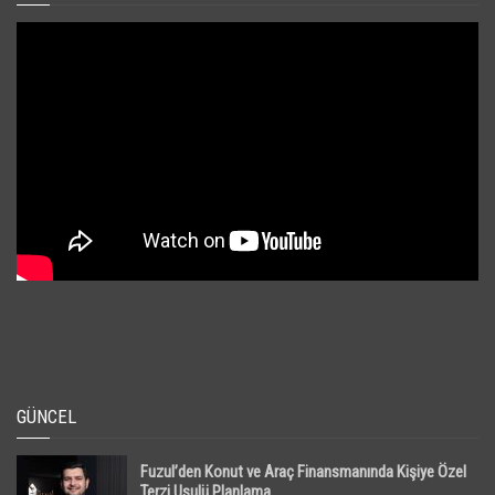
GÜNCEL
Fuzul’den Konut ve Araç Finansmanında Kişiye Özel
Terzi Usulü Planlama