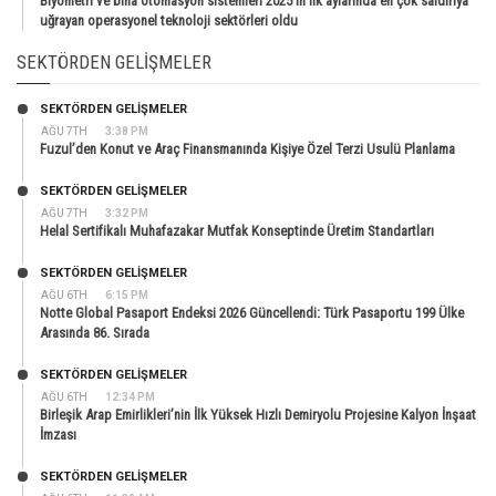
Biyometri ve bina otomasyon sistemleri 2025’in ilk aylarında en çok saldırıya
uğrayan operasyonel teknoloji sektörleri oldu
SEKTÖRDEN GELIŞMELER
SEKTÖRDEN GELIŞMELER
AĞU 7TH
3:38 PM
Fuzul’den Konut ve Araç Finansmanında Kişiye Özel Terzi Usulü Planlama
SEKTÖRDEN GELIŞMELER
AĞU 7TH
3:32 PM
Helal Sertifikalı Muhafazakar Mutfak Konseptinde Üretim Standartları
SEKTÖRDEN GELIŞMELER
AĞU 6TH
6:15 PM
Notte Global Pasaport Endeksi 2026 Güncellendi: Türk Pasaportu 199 Ülke
Arasında 86. Sırada
SEKTÖRDEN GELIŞMELER
AĞU 6TH
12:34 PM
Birleşik Arap Emirlikleri’nin İlk Yüksek Hızlı Demiryolu Projesine Kalyon İnşaat
İmzası
SEKTÖRDEN GELIŞMELER