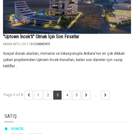
"Uptown İncek'li" Olmak İçin Son Fırsatlar
KASIM 28TH, 2017 |
0 COMMENTS
Sosyal donatı alanları, mimarisi ve lokasyonuyla Ankara'nın en çok dikkati
çeken projelerinden Uptown İncek Konutları, kalan son daireler için cazip
teklifler...
Page 3 of 8
1
2
3
4
5
...
SATIŞ
GÜNCEL