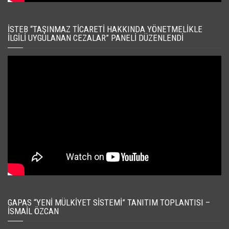
İSTEB “TAŞINMAZ TICARETI HAKKINDA YÖNETMELIKLE
İLGILI UYGULANAN CEZALAR” PANELI DÜZENLENDI
GAPAS “YENI MÜLKIYET SISTEMI” TANITIM TOPLANTISI –
İSMAIL ÖZCAN