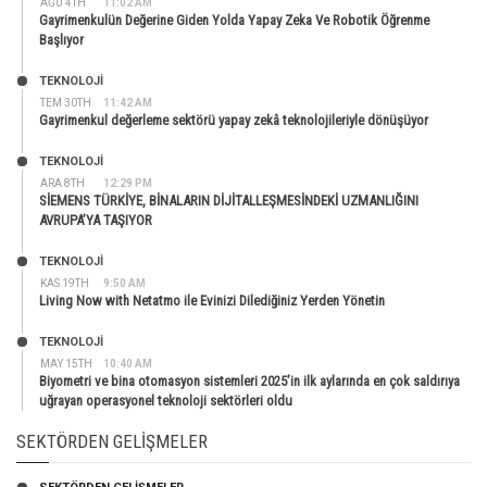
AĞU 4TH
11:02 AM
Gayrimenkulün Değerine Giden Yolda Yapay Zeka Ve Robotik Öğrenme
Başlıyor
TEKNOLOJİ
TEM 30TH
11:42 AM
Gayrimenkul değerleme sektörü yapay zekâ teknolojileriyle dönüşüyor
TEKNOLOJİ
ARA 8TH
12:29 PM
SİEMENS TÜRKİYE, BİNALARIN DİJİTALLEŞMESİNDEKİ UZMANLIĞINI
AVRUPA’YA TAŞIYOR
TEKNOLOJİ
KAS 19TH
9:50 AM
Living Now with Netatmo ile Evinizi Dilediğiniz Yerden Yönetin
TEKNOLOJİ
MAY 15TH
10:40 AM
Biyometri ve bina otomasyon sistemleri 2025’in ilk aylarında en çok saldırıya
uğrayan operasyonel teknoloji sektörleri oldu
SEKTÖRDEN GELIŞMELER