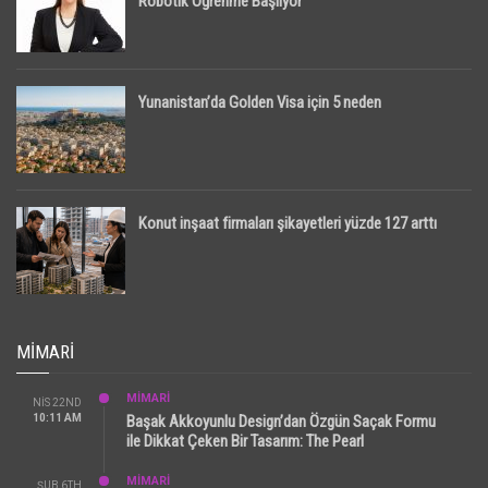
Robotik Öğrenme Başlıyor
Yunanistan’da Golden Visa için 5 neden
Konut inşaat firmaları şikayetleri yüzde 127 arttı
MIMARI
MİMARİ
NIS 22ND
10:11 AM
Başak Akkoyunlu Design’dan Özgün Saçak Formu
ile Dikkat Çeken Bir Tasarım: The Pearl
MİMARİ
ŞUB 6TH