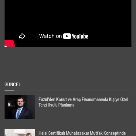
GÜNCEL
Fuzul’den Konut ve Araç Finansmanında Kişiye Özel
Terzi Usulü Planlama
Helal Sertifikalı Muhafazakar Mutfak Konseptinde