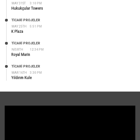
MAY 31ST
3:10 PM
Hukukçular Towers
TİCARİ PROJELER
MAY 25TH
5:51 PM
K Plaza
TİCARİ PROJELER
NIS 8TH
12:34 PM
Royal Marin
TİCARİ PROJELER
MAR 16TH
3:30 PM
Yıldırım Kule