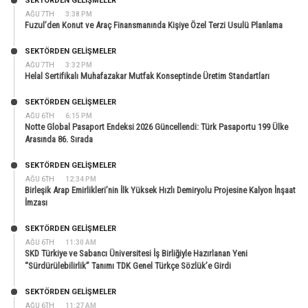
SEKTÖRDEN GELIŞMELER
AĞU 7TH
3:38 PM
Fuzul’den Konut ve Araç Finansmanında Kişiye Özel Terzi Usulü Planlama
SEKTÖRDEN GELIŞMELER
AĞU 7TH
3:32 PM
Helal Sertifikalı Muhafazakar Mutfak Konseptinde Üretim Standartları
SEKTÖRDEN GELIŞMELER
AĞU 6TH
6:15 PM
Notte Global Pasaport Endeksi 2026 Güncellendi: Türk Pasaportu 199 Ülke
Arasında 86. Sırada
SEKTÖRDEN GELIŞMELER
AĞU 6TH
12:34 PM
Birleşik Arap Emirlikleri’nin İlk Yüksek Hızlı Demiryolu Projesine Kalyon İnşaat
İmzası
SEKTÖRDEN GELIŞMELER
AĞU 6TH
11:30 AM
SKD Türkiye ve Sabancı Üniversitesi İş Birliğiyle Hazırlanan Yeni
“Sürdürülebilirlik” Tanımı TDK Genel Türkçe Sözlük’e Girdi
SEKTÖRDEN GELIŞMELER
AĞU 6TH
11:27 AM