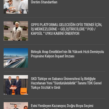
Üretim Standartları
GPPS PLATFORMU; GELECEĞİN OFİS TRENDİ İÇİN,
İŞ MERKEZLERİNE – GELİŞTİRİCİLERE ” POD /
KAPSÜL ” UYKU KABİNİ ÖNERİYOR
Birleşik Arap Emirlikleri’nin İlk Yüksek Hızlı Demiryolu
Projesine Kalyon İnşaat İmzası
SKD Türkiye ve Sabancı Üniversitesi İş Birliğiyle
Hazırlanan Yeni “Sürdürülebilirlik” Tanımı TDK Genel
Türkçe Sözlük’e Girdi
Evini Yenileyen Kazanıyor, Doğru Boya Seçimi