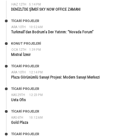
HAZ 12TH
5:14 PM
DENİZLİ’DE ŞİMDİ SKY NOW OFFICE ZAMANI
TİCARİ PROJELER
ARA 10TH
10:52 AM
Turkmall’dan Bodrum’a Dev Yatırım: “Novada Forum”
KONUT PROJELERI
OCA 12TH
1:39 PM
Mistral İzmir
TİCARİ PROJELER
ARA 10TH
12:14 PM
Plaza Görünümlü Sanayi Projesi: Modern Sanayi Merkezi
TİCARİ PROJELER
KAS 29TH
12:23 PM
Usta Ofis
TİCARİ PROJELER
KAS 6TH
10:12 AM
Gold Plaza
TİCARİ PROJELER