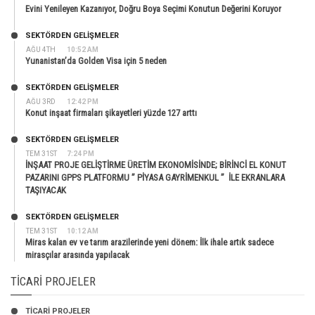
Evini Yenileyen Kazanıyor, Doğru Boya Seçimi Konutun Değerini Koruyor
SEKTÖRDEN GELIŞMELER
AĞU 4TH
10:52 AM
Yunanistan’da Golden Visa için 5 neden
SEKTÖRDEN GELIŞMELER
AĞU 3RD
12:42 PM
Konut inşaat firmaları şikayetleri yüzde 127 arttı
SEKTÖRDEN GELIŞMELER
TEM 31ST
7:24 PM
İNŞAAT PROJE GELİŞTİRME ÜRETİM EKONOMİSİNDE; BİRİNCİ EL KONUT
PAZARINI GPPS PLATFORMU ” PİYASA GAYRİMENKUL ” İLE EKRANLARA
TAŞIYACAK
SEKTÖRDEN GELIŞMELER
TEM 31ST
10:12 AM
Miras kalan ev ve tarım arazilerinde yeni dönem: İlk ihale artık sadece
mirasçılar arasında yapılacak
TICARI PROJELER
TİCARİ PROJELER