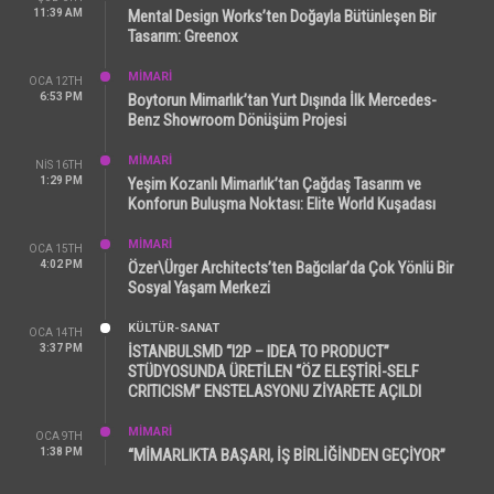
11:39 AM
Mental Design Works’ten Doğayla Bütünleşen Bir
Tasarım: Greenox
MİMARİ
OCA 12TH
6:53 PM
Boytorun Mimarlık’tan Yurt Dışında İlk Mercedes-
Benz Showroom Dönüşüm Projesi
MİMARİ
NIS 16TH
1:29 PM
Yeşim Kozanlı Mimarlık’tan Çağdaş Tasarım ve
Konforun Buluşma Noktası: Elite World Kuşadası
MİMARİ
OCA 15TH
4:02 PM
Özer\Ürger Architects’ten Bağcılar’da Çok Yönlü Bir
Sosyal Yaşam Merkezi
KÜLTÜR-SANAT
OCA 14TH
3:37 PM
İSTANBULSMD “I2P – IDEA TO PRODUCT”
STÜDYOSUNDA ÜRETİLEN “ÖZ ELEŞTİRİ-SELF
CRITICISM” ENSTELASYONU ZİYARETE AÇILDI
MİMARİ
OCA 9TH
1:38 PM
“MİMARLIKTA BAŞARI, İŞ BİRLİĞİNDEN GEÇİYOR”