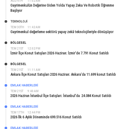
AĞU 4TH
11:02 AM
Gayrimenkulün Değerine Giden Yolda Yapay Zeka Ve Robotik Öğrenme
Başlıyor
TEKNOLOJİ
TEM 30TH
11:42 AM
Gayrimenkul değerleme sektörü yapay zekâ teknolojileriyle dönüşüyor
BÖLGESEL
TEM 21ST
12:02 PM
İzmir İlçe Konut Satışları 2026 Haziran: İzmir’de 7.791 Konut Satıldı
BÖLGESEL
TEM 21ST
11:11 AM
Ankara İlçe Konut Satışları 2026 Haziran: Ankara’da 11.699 konut Satıldı
EMLAK HABERLERI
TEM 21ST
9:40 AM
2026 Haziran İstanbul İlçe Satışları: İstanbul’da 24.084 Konut Satıldı
EMLAK HABERLERI
TEM 17TH
12:44 PM
2026 İlk 6 Aylık Döneminde 699.516 Konut Satıldı
EMLAK HABERLERI