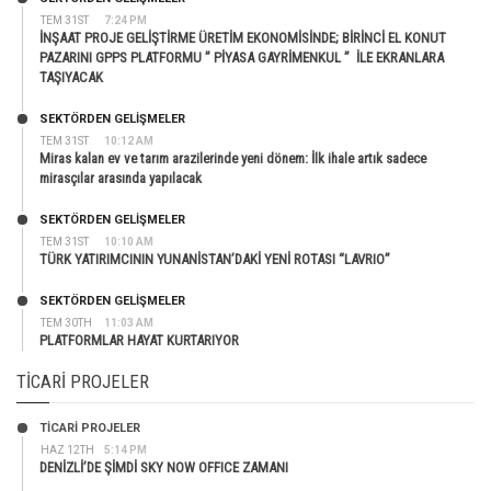
TEM 31ST
7:24 PM
İNŞAAT PROJE GELİŞTİRME ÜRETİM EKONOMİSİNDE; BİRİNCİ EL KONUT
PAZARINI GPPS PLATFORMU ” PİYASA GAYRİMENKUL ” İLE EKRANLARA
TAŞIYACAK
SEKTÖRDEN GELIŞMELER
TEM 31ST
10:12 AM
Miras kalan ev ve tarım arazilerinde yeni dönem: İlk ihale artık sadece
mirasçılar arasında yapılacak
SEKTÖRDEN GELIŞMELER
TEM 31ST
10:10 AM
TÜRK YATIRIMCININ YUNANİSTAN’DAKİ YENİ ROTASI “LAVRIO”
SEKTÖRDEN GELIŞMELER
TEM 30TH
11:03 AM
PLATFORMLAR HAYAT KURTARIYOR
TICARI PROJELER
TİCARİ PROJELER
HAZ 12TH
5:14 PM
DENİZLİ’DE ŞİMDİ SKY NOW OFFICE ZAMANI