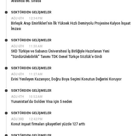
Arasında 86. Sırada
SEKTÖRDEN GELIŞMELER
AĞU 6TH
12:34 PM
Birleşik Arap Emirlikleri’nin İlk Yüksek Hızlı Demiryolu Projesine Kalyon İnşaat
İmzası
SEKTÖRDEN GELIŞMELER
AĞU 6TH
11:30 AM
SKD Türkiye ve Sabancı Üniversitesi İş Birliğiyle Hazırlanan Yeni
“Sürdürülebilirlik” Tanımı TDK Genel Türkçe Sözlük’e Girdi
SEKTÖRDEN GELIŞMELER
AĞU 6TH
11:27 AM
Evini Yenileyen Kazanıyor, Doğru Boya Seçimi Konutun Değerini Koruyor
SEKTÖRDEN GELIŞMELER
AĞU 4TH
10:52 AM
Yunanistan’da Golden Visa için 5 neden
SEKTÖRDEN GELIŞMELER
AĞU 3RD
12:42 PM
Konut inşaat firmaları şikayetleri yüzde 127 arttı
SEKTÖRDEN GELIŞMELER