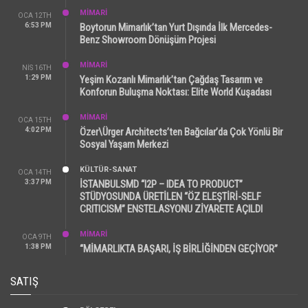
MİMARİ
OCA 12TH
6:53 PM
Boytorun Mimarlık’tan Yurt Dışında İlk Mercedes-
Benz Showroom Dönüşüm Projesi
MİMARİ
NIS 16TH
1:29 PM
Yeşim Kozanlı Mimarlık’tan Çağdaş Tasarım ve
Konforun Buluşma Noktası: Elite World Kuşadası
MİMARİ
OCA 15TH
4:02 PM
Özer\Ürger Architects’ten Bağcılar’da Çok Yönlü Bir
Sosyal Yaşam Merkezi
KÜLTÜR-SANAT
OCA 14TH
3:37 PM
İSTANBULSMD “I2P – IDEA TO PRODUCT”
STÜDYOSUNDA ÜRETİLEN “ÖZ ELEŞTİRİ-SELF
CRITICISM” ENSTELASYONU ZİYARETE AÇILDI
MİMARİ
OCA 9TH
1:38 PM
“MİMARLIKTA BAŞARI, İŞ BİRLİĞİNDEN GEÇİYOR”
SATIŞ