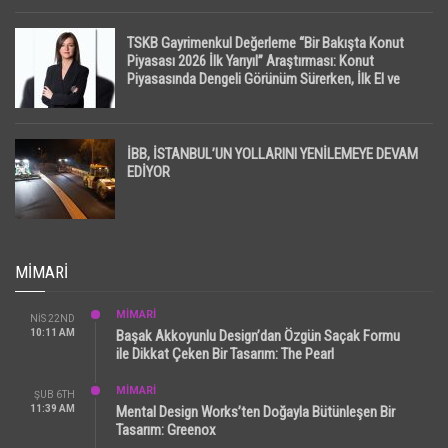
TSKB Gayrimenkul Değerleme “Bir Bakışta Konut
Piyasası 2026 İlk Yarıyıl” Araştırması: Konut
Piyasasında Dengeli Görünüm Sürerken, İlk El ve
İpotekli Satışlarda Sınırlı Toparlanma Dikkat Çekti
İBB, İSTANBUL’UN YOLLARINI YENİLEMEYE DEVAM
EDİYOR
MIMARI
MİMARİ
NIS 22ND
10:11 AM
Başak Akkoyunlu Design’dan Özgün Saçak Formu
ile Dikkat Çeken Bir Tasarım: The Pearl
MİMARİ
ŞUB 6TH
11:39 AM
Mental Design Works’ten Doğayla Bütünleşen Bir
Tasarım: Greenox