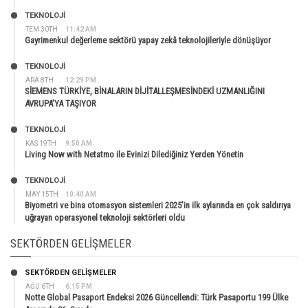
TEKNOLOJİ
TEM 30TH
11:42 AM
Gayrimenkul değerleme sektörü yapay zekâ teknolojileriyle dönüşüyor
TEKNOLOJİ
ARA 8TH
12:29 PM
SİEMENS TÜRKİYE, BİNALARIN DİJİTALLEŞMESİNDEKİ UZMANLIĞINI
AVRUPA’YA TAŞIYOR
TEKNOLOJİ
KAS 19TH
9:50 AM
Living Now with Netatmo ile Evinizi Dilediğiniz Yerden Yönetin
TEKNOLOJİ
MAY 15TH
10:40 AM
Biyometri ve bina otomasyon sistemleri 2025’in ilk aylarında en çok saldırıya
uğrayan operasyonel teknoloji sektörleri oldu
SEKTÖRDEN GELIŞMELER
SEKTÖRDEN GELIŞMELER
AĞU 6TH
6:15 PM
Notte Global Pasaport Endeksi 2026 Güncellendi: Türk Pasaportu 199 Ülke