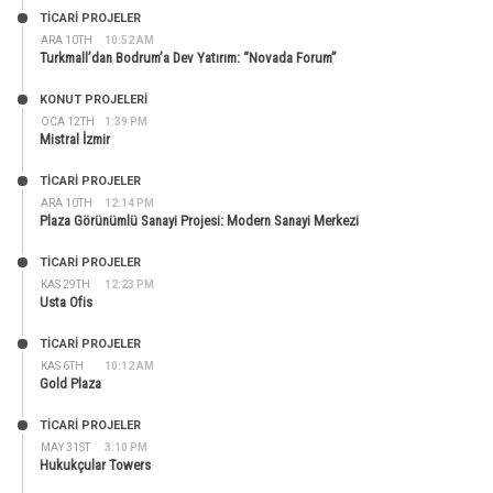
TİCARİ PROJELER
ARA 10TH
10:52 AM
Turkmall’dan Bodrum’a Dev Yatırım: “Novada Forum”
KONUT PROJELERI
OCA 12TH
1:39 PM
Mistral İzmir
TİCARİ PROJELER
ARA 10TH
12:14 PM
Plaza Görünümlü Sanayi Projesi: Modern Sanayi Merkezi
TİCARİ PROJELER
KAS 29TH
12:23 PM
Usta Ofis
TİCARİ PROJELER
KAS 6TH
10:12 AM
Gold Plaza
TİCARİ PROJELER
MAY 31ST
3:10 PM
Hukukçular Towers