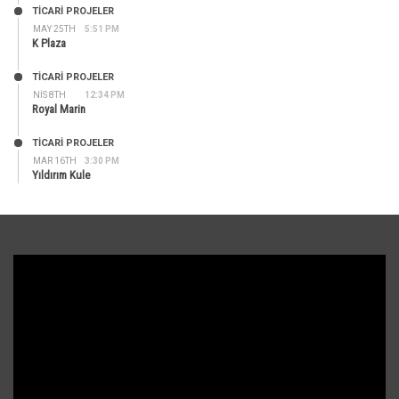
TİCARİ PROJELER
MAY 25TH
5:51 PM
K Plaza
TİCARİ PROJELER
NIS 8TH
12:34 PM
Royal Marin
TİCARİ PROJELER
MAR 16TH
3:30 PM
Yıldırım Kule