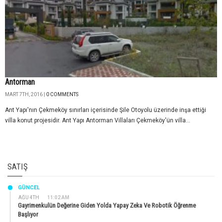
Antorman
MART 7TH, 2016 |
0 COMMENTS
Ant Yapı'nın Çekmeköy sınırları içerisinde Şile Otoyolu üzerinde inşa ettiği
villa konut projesidir. Ant Yapı Antorman Villaları Çekmeköy'ün villa...
SATIŞ
GÜNCEL
AĞU 4TH
11:02 AM
Gayrimenkulün Değerine Giden Yolda Yapay Zeka Ve Robotik Öğrenme
Başlıyor