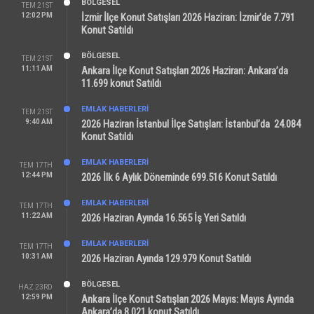
BÖLGESEL
TEM 21ST
12:02 PM
İzmir İlçe Konut Satışları 2026 Haziran: İzmir’de 7.791
Konut Satıldı
BÖLGESEL
TEM 21ST
11:11 AM
Ankara İlçe Konut Satışları 2026 Haziran: Ankara’da
11.699 konut Satıldı
EMLAK HABERLERI
TEM 21ST
9:40 AM
2026 Haziran İstanbul İlçe Satışları: İstanbul’da 24.084
Konut Satıldı
EMLAK HABERLERI
TEM 17TH
12:44 PM
2026 İlk 6 Aylık Döneminde 699.516 Konut Satıldı
EMLAK HABERLERI
TEM 17TH
11:22 AM
2026 Haziran Ayında 16.565 İş Yeri Satıldı
EMLAK HABERLERI
TEM 17TH
10:31 AM
2026 Haziran Ayında 129.979 Konut Satıldı
BÖLGESEL
HAZ 23RD
12:59 PM
Ankara İlçe Konut Satışları 2026 Mayıs: Mayıs Ayında
Ankara’da 8.021 konut Satıldı