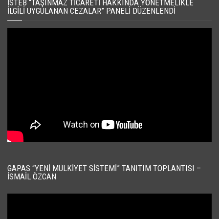
İSTEB “TAŞINMAZ TICARETI HAKKINDA YÖNETMELIKLE
İLGILI UYGULANAN CEZALAR” PANELI DÜZENLENDI
GAPAS “YENI MÜLKIYET SISTEMI” TANITIM TOPLANTISI –
İSMAIL ÖZCAN