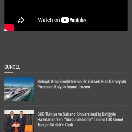
GÜNCEL
Birleşik Arap Emirlikleri’nin İlk Yüksek Hızlı Demiryolu
Projesine Kalyon İnşaat İmzası
SKD Türkiye ve Sabancı Üniversitesi İş Birliğiyle
Hazırlanan Yeni “Sürdürülebilirlik” Tanımı TDK Genel
Türkçe Sözlük’e Girdi