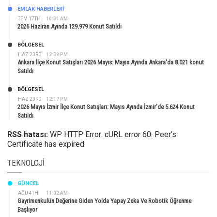
EMLAK HABERLERI
TEM 17TH
10:31 AM
2026 Haziran Ayında 129.979 Konut Satıldı
BÖLGESEL
HAZ 23RD
12:59 PM
Ankara İlçe Konut Satışları 2026 Mayıs: Mayıs Ayında Ankara’da 8.021 konut
Satıldı
BÖLGESEL
HAZ 23RD
12:17 PM
2026 Mayıs İzmir İlçe Konut Satışları: Mayıs Ayında İzmir’de 5.624 Konut
Satıldı
RSS hatası:
WP HTTP Error: cURL error 60: Peer's
Certificate has expired.
TEKNOLOJI
GÜNCEL
AĞU 4TH
11:02 AM
Gayrimenkulün Değerine Giden Yolda Yapay Zeka Ve Robotik Öğrenme
Başlıyor