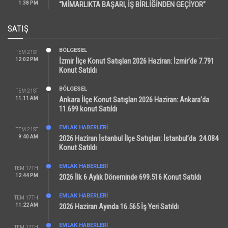
1:38 PM
“MİMARLIKTA BAŞARI, İŞ BİRLİĞİNDEN GEÇİYOR”
SATIŞ
BÖLGESEL
TEM 21ST
12:02 PM
İzmir İlçe Konut Satışları 2026 Haziran: İzmir’de 7.791
Konut Satıldı
BÖLGESEL
TEM 21ST
11:11 AM
Ankara İlçe Konut Satışları 2026 Haziran: Ankara’da
11.699 konut Satıldı
EMLAK HABERLERI
TEM 21ST
9:40 AM
2026 Haziran İstanbul İlçe Satışları: İstanbul’da 24.084
Konut Satıldı
EMLAK HABERLERI
TEM 17TH
12:44 PM
2026 İlk 6 Aylık Döneminde 699.516 Konut Satıldı
EMLAK HABERLERI
TEM 17TH
11:22 AM
2026 Haziran Ayında 16.565 İş Yeri Satıldı
EMLAK HABERLERI
TEM 17TH