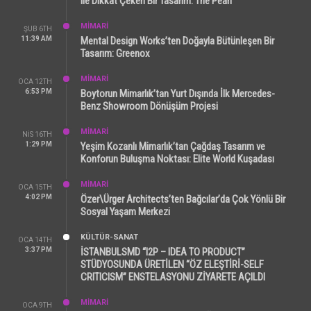
ile Dikkat Çeken Bir Tasarım: The Pearl
MİMARİ
ŞUB 6TH
11:39 AM
Mental Design Works’ten Doğayla Bütünleşen Bir
Tasarım: Greenox
MİMARİ
OCA 12TH
6:53 PM
Boytorun Mimarlık’tan Yurt Dışında İlk Mercedes-
Benz Showroom Dönüşüm Projesi
MİMARİ
NIS 16TH
1:29 PM
Yeşim Kozanlı Mimarlık’tan Çağdaş Tasarım ve
Konforun Buluşma Noktası: Elite World Kuşadası
MİMARİ
OCA 15TH
4:02 PM
Özer\Ürger Architects’ten Bağcılar’da Çok Yönlü Bir
Sosyal Yaşam Merkezi
KÜLTÜR-SANAT
OCA 14TH
3:37 PM
İSTANBULSMD “I2P – IDEA TO PRODUCT”
STÜDYOSUNDA ÜRETİLEN “ÖZ ELEŞTİRİ-SELF
CRITICISM” ENSTELASYONU ZİYARETE AÇILDI
MİMARİ
OCA 9TH