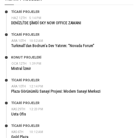
TİCARİ PROJELER
HAZ 12TH
5:14 PM
DENİZLİ’DE ŞİMDİ SKY NOW OFFICE ZAMANI
TİCARİ PROJELER
ARA 10TH
10:52 AM
Turkmall’dan Bodrum’a Dev Yatırım: “Novada Forum”
KONUT PROJELERI
OCA 12TH
1:39 PM
Mistral İzmir
TİCARİ PROJELER
ARA 10TH
12:14 PM
Plaza Görünümlü Sanayi Projesi: Modern Sanayi Merkezi
TİCARİ PROJELER
KAS 29TH
12:23 PM
Usta Ofis
TİCARİ PROJELER
KAS 6TH
10:12 AM
Gold Plaza