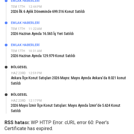
EMLAK HABERLERI
TEM 17TH
12:44 PM
2026 İlk 6 Aylık Döneminde 699.516 Konut Satıldı
EMLAK HABERLERI
TEM 17TH
11:22 AM
2026 Haziran Ayında 16.565 İş Yeri Satıldı
EMLAK HABERLERI
TEM 17TH
10:31 AM
2026 Haziran Ayında 129.979 Konut Satıldı
BÖLGESEL
HAZ 23RD
12:59 PM
Ankara İlçe Konut Satışları 2026 Mayıs: Mayıs Ayında Ankara’da 8.021 konut
Satıldı
BÖLGESEL
HAZ 23RD
12:17 PM
2026 Mayıs İzmir İlçe Konut Satışları: Mayıs Ayında İzmir’de 5.624 Konut
Satıldı
RSS hatası:
WP HTTP Error: cURL error 60: Peer's
Certificate has expired.