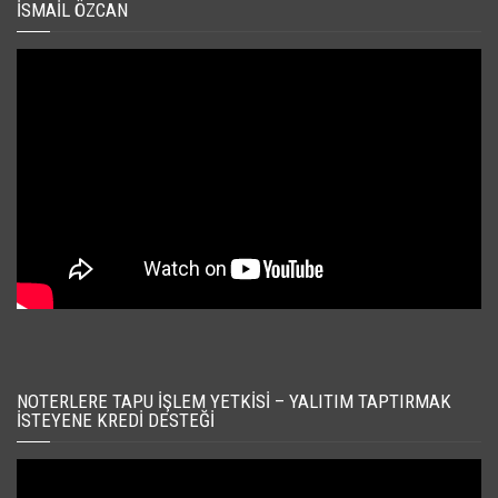
İSMAIL ÖZCAN
NOTERLERE TAPU İŞLEM YETKISI – YALITIM TAPTIRMAK
İSTEYENE KREDI DESTEĞI