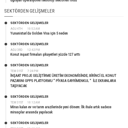
uğrayan operasyonel teknoloji sektörleri oldu
SEKTÖRDEN GELIŞMELER
SEKTÖRDEN GELIŞMELER
AĞU 4TH
10:52 AM
Yunanistan’da Golden Visa için 5 neden
SEKTÖRDEN GELIŞMELER
AĞU 3RD
12:42 PM
Konut inşaat firmaları şikayetleri yüzde 127 arttı
SEKTÖRDEN GELIŞMELER
TEM 31ST
7:24 PM
İNŞAAT PROJE GELİŞTİRME ÜRETİM EKONOMİSİNDE; BİRİNCİ EL KONUT
PAZARINI GPPS PLATFORMU ” PİYASA GAYRİMENKUL ” İLE EKRANLARA
TAŞIYACAK
SEKTÖRDEN GELIŞMELER
TEM 31ST
10:12 AM
Miras kalan ev ve tarım arazilerinde yeni dönem: İlk ihale artık sadece
mirasçılar arasında yapılacak
SEKTÖRDEN GELIŞMELER