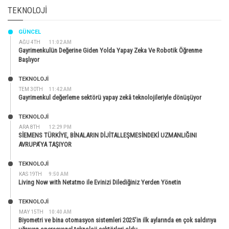
TEKNOLOJI
GÜNCEL
AĞU 4TH
11:02 AM
Gayrimenkulün Değerine Giden Yolda Yapay Zeka Ve Robotik Öğrenme
Başlıyor
TEKNOLOJİ
TEM 30TH
11:42 AM
Gayrimenkul değerleme sektörü yapay zekâ teknolojileriyle dönüşüyor
TEKNOLOJİ
ARA 8TH
12:29 PM
SİEMENS TÜRKİYE, BİNALARIN DİJİTALLEŞMESİNDEKİ UZMANLIĞINI
AVRUPA’YA TAŞIYOR
TEKNOLOJİ
KAS 19TH
9:50 AM
Living Now with Netatmo ile Evinizi Dilediğiniz Yerden Yönetin
TEKNOLOJİ
MAY 15TH
10:40 AM
Biyometri ve bina otomasyon sistemleri 2025’in ilk aylarında en çok saldırıya