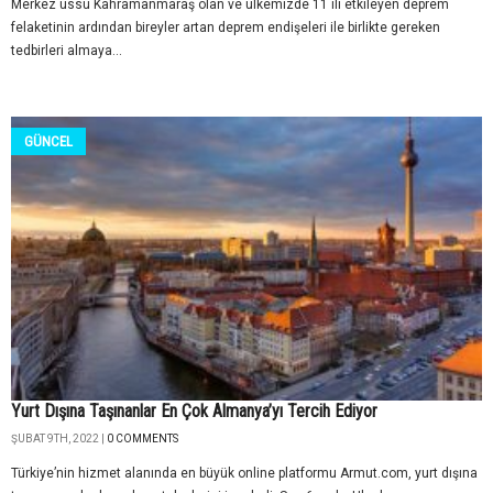
Merkez üssü Kahramanmaraş olan ve ülkemizde 11 ili etkileyen deprem
felaketinin ardından bireyler artan deprem endişeleri ile birlikte gereken
tedbirleri almaya...
GÜNCEL
Yurt Dışına Taşınanlar En Çok Almanya’yı Tercih Ediyor
ŞUBAT 9TH, 2022 |
0 COMMENTS
Türkiye’nin hizmet alanında en büyük online platformu Armut.com, yurt dışına