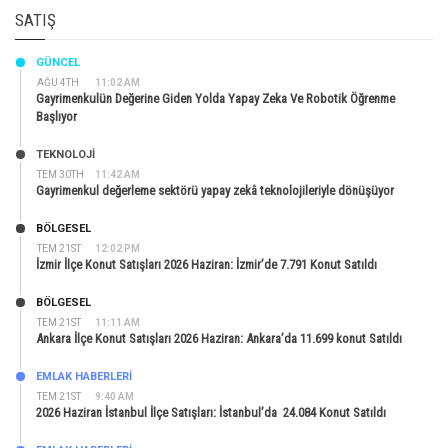
SATIŞ
GÜNCEL
AĞU 4TH
11:02 AM
Gayrimenkulün Değerine Giden Yolda Yapay Zeka Ve Robotik Öğrenme
Başlıyor
TEKNOLOJİ
TEM 30TH
11:42 AM
Gayrimenkul değerleme sektörü yapay zekâ teknolojileriyle dönüşüyor
BÖLGESEL
TEM 21ST
12:02 PM
İzmir İlçe Konut Satışları 2026 Haziran: İzmir’de 7.791 Konut Satıldı
BÖLGESEL
TEM 21ST
11:11 AM
Ankara İlçe Konut Satışları 2026 Haziran: Ankara’da 11.699 konut Satıldı
EMLAK HABERLERI
TEM 21ST
9:40 AM
2026 Haziran İstanbul İlçe Satışları: İstanbul’da 24.084 Konut Satıldı