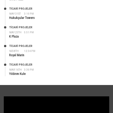
TİCARİ PROJELER
MAY 31ST
3:10 PM
Hukukçular Towers
TİCARİ PROJELER
MAY 25TH
5:51 PM
K Plaza
TİCARİ PROJELER
NIS 8TH
12:34 PM
Royal Marin
TİCARİ PROJELER
MAR 16TH
3:30 PM
Yıldırım Kule