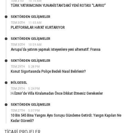
TEM 31ST
10:10 AM
TÜRK YATIRIMCININ YUNANİSTAN’DAKİ YENİ ROTASI “LAVRIO”
SEKTÖRDEN GELIŞMELER
TEM 30TH
11:03 AM
PLATFORMLAR HAYAT KURTARIYOR
SEKTÖRDEN GELIŞMELER
TEM 30TH
10:59 AM
Avrupa’da yatırım yapmak isteyenlere yeni alternatif: Fransa
SEKTÖRDEN GELIŞMELER
TEM 29TH
5:28 PM
Konut Sigortasında Poliçe Bedeli Nasıl Belirlenir?
BÖLGESEL
TEM 29TH
5:24 PM
￼İzmir’de Villa Kiralamadan Önce Dikkat Etmeniz Gerekenler
SEKTÖRDEN GELIŞMELER
TEM 27TH
5:37 PM
10 Bin 545 Bina Yangını Aynı Soruyu Gündeme Getirdi: Yangın Kapıları Ne
Kadar Güvenli?
TICARI PROJELER