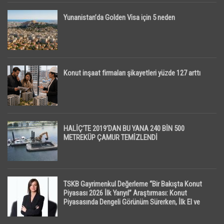
Yunanistan’da Golden Visa için 5 neden
Konut inşaat firmaları şikayetleri yüzde 127 arttı
HALİÇ’TE 2019’DAN BU YANA 240 BİN 500
METREKÜP ÇAMUR TEMİZLENDİ
TSKB Gayrimenkul Değerleme “Bir Bakışta Konut
Piyasası 2026 İlk Yarıyıl” Araştırması: Konut
Piyasasında Dengeli Görünüm Sürerken, İlk El ve
İpotekli Satışlarda Sınırlı Toparlanma Dikkat Çekti