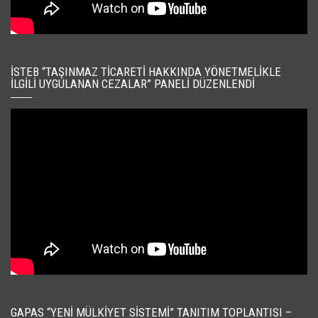
İSTEB “TAŞINMAZ TICARETI HAKKINDA YÖNETMELIKLE
İLGILI UYGULANAN CEZALAR” PANELI DÜZENLENDI
GAPAS “YENI MÜLKIYET SISTEMI” TANITIM TOPLANTISI –