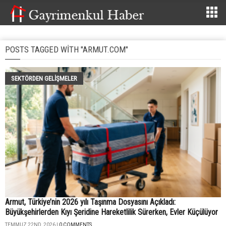
POSTS TAGGED WITH "ARMUT.COM"
SEKTÖRDEN GELIŞMELER
Armut, Türkiye’nin 2026 yılı Taşınma Dosyasını Açıkladı:
Büyükşehirlerden Kıyı Şeridine Hareketlilik Sürerken, Evler Küçülüyor
TEMMUZ 22ND, 2026 |
0 COMMENTS