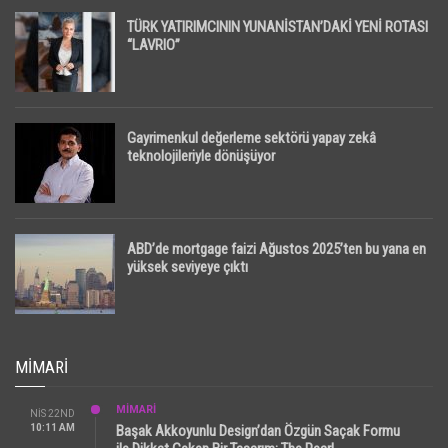
TÜRK YATIRIMCININ YUNANİSTAN’DAKİ YENİ ROTASI
“LAVRIO”
Gayrimenkul değerleme sektörü yapay zekâ
teknolojileriyle dönüşüyor
ABD’de mortgage faizi Ağustos 2025’ten bu yana en
yüksek seviyeye çıktı
MIMARI
MİMARİ
NIS 22ND
10:11 AM
Başak Akkoyunlu Design’dan Özgün Saçak Formu