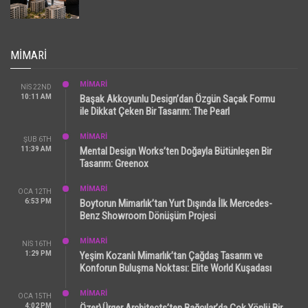
MIMARI
MİMARİ
NIS 22ND
10:11 AM
Başak Akkoyunlu Design’dan Özgün Saçak Formu
ile Dikkat Çeken Bir Tasarım: The Pearl
MİMARİ
ŞUB 6TH
11:39 AM
Mental Design Works’ten Doğayla Bütünleşen Bir
Tasarım: Greenox
MİMARİ
OCA 12TH
6:53 PM
Boytorun Mimarlık’tan Yurt Dışında İlk Mercedes-
Benz Showroom Dönüşüm Projesi
MİMARİ
NIS 16TH
1:29 PM
Yeşim Kozanlı Mimarlık’tan Çağdaş Tasarım ve
Konforun Buluşma Noktası: Elite World Kuşadası
MİMARİ
OCA 15TH
4:02 PM
Özer\Ürger Architects’ten Bağcılar’da Çok Yönlü Bir