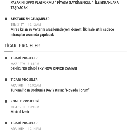
PAZARINI GPPS PLATFORMU ” PİYASA GAYRİMENKUL ” İLE EKRANLARA
TAŞIYACAK
SEKTÖRDEN GELIŞMELER
TEM 31ST
10:12 AM
Miras kalan ev ve tarım arazilerinde yeni dönem: İlk ihale artık sadece
mirasçılar arasında yapılacak
TICARI PROJELER
TİCARİ PROJELER
HAZ 12TH
5:14 PM
DENİZLİ’DE ŞİMDİ SKY NOW OFFICE ZAMANI
TİCARİ PROJELER
ARA 10TH
10:52 AM
Turkmall’dan Bodrum’a Dev Yatırım: “Novada Forum”
KONUT PROJELERI
OCA 12TH
1:39 PM
Mistral İzmir
TİCARİ PROJELER
ARA 10TH
12:14 PM