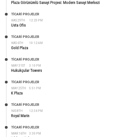
Plaza Görünümlü Sanayi Projesi: Modern Sanayi Merkezi
TİCARİ PROJELER
KAS 29TH
12:23 PM
Usta Ofis
TİCARİ PROJELER
KAS 6TH
10:12 AM
Gold Plaza
TİCARİ PROJELER
MAY 31ST
3:10 PM
Hukukçular Towers
TİCARİ PROJELER
MAY 25TH
5:51 PM
K Plaza
TİCARİ PROJELER
NIS 8TH
12:34 PM
Royal Marin
TİCARİ PROJELER
MAR 16TH
3:30 PM