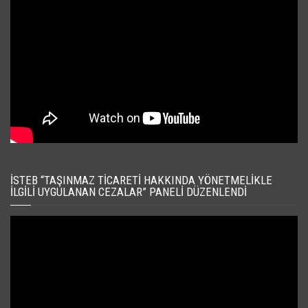
İSTEB “TAŞINMAZ TICARETI HAKKINDA YÖNETMELIKLE
İLGILI UYGULANAN CEZALAR” PANELI DÜZENLENDI