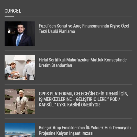
GÜNCEL
Fuzul’den Konut ve Araç Finansmanında Kişiye Özel
Terzi Usulü Planlama
Helal Sertifikalı Muhafazakar Mutfak Konseptinde
Üretim Standartları
GPPS PLATFORMU; GELECEĞİN OFİS TRENDİ İÇİN,
İŞ MERKEZLERİNE – GELİŞTİRİCİLERE ” POD /
KAPSÜL ” UYKU KABİNİ ÖNERİYOR
Birleşik Arap Emirlikleri’nin İlk Yüksek Hızlı Demiryolu
Projesine Kalyon İnşaat İmzası