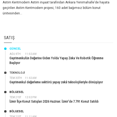
Astim Kentmodern Astim inşaat tarafından Ankara Yenimahalle'de hayata
geçirilen Astim Kentmodern projesi, 160 adet bağımsız bölüm konut
ünitesinden...
SATIŞ
GÜNCEL
AĞU 4TH
11:02 AM
Gayrimenkulün Değerine Giden Yolda Yapay Zeka Ve Robotik Öğrenme
Başlıyor
TEKNOLOJİ
TEM 30TH
11:42 AM
Gayrimenkul değerleme sektörü yapay zekâ teknolojileriyle dönüşüyor
BÖLGESEL
TEM 21ST
12:02 PM
İzmir İlçe Konut Satışları 2026 Haziran: İzmir’de 7.791 Konut Satıldı
BÖLGESEL
TEM 21ST
11:11 AM