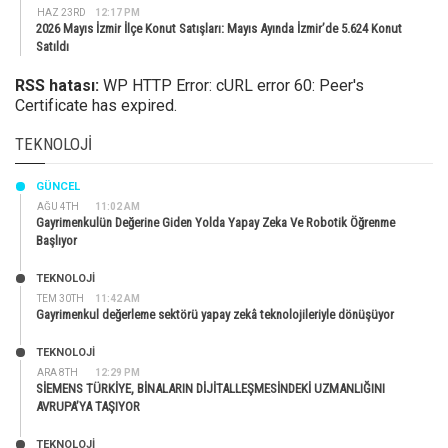
HAZ 23RD
12:17 PM
2026 Mayıs İzmir İlçe Konut Satışları: Mayıs Ayında İzmir’de 5.624 Konut
Satıldı
RSS hatası:
WP HTTP Error: cURL error 60: Peer's
Certificate has expired.
TEKNOLOJI
GÜNCEL
AĞU 4TH
11:02 AM
Gayrimenkulün Değerine Giden Yolda Yapay Zeka Ve Robotik Öğrenme
Başlıyor
TEKNOLOJİ
TEM 30TH
11:42 AM
Gayrimenkul değerleme sektörü yapay zekâ teknolojileriyle dönüşüyor
TEKNOLOJİ
ARA 8TH
12:29 PM
SİEMENS TÜRKİYE, BİNALARIN DİJİTALLEŞMESİNDEKİ UZMANLIĞINI
AVRUPA’YA TAŞIYOR
TEKNOLOJİ