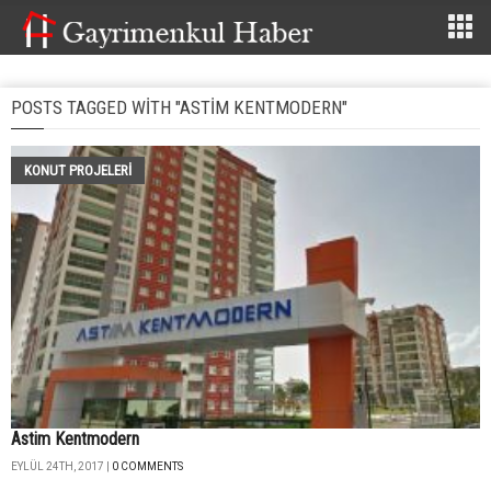
POSTS TAGGED WITH "ASTIM KENTMODERN"
KONUT PROJELERI
Astim Kentmodern
EYLÜL 24TH, 2017 |
0 COMMENTS