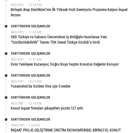
AĞU 6TH
12:34 PM
Birleşik Arap Emirlikleri’nin İlk Yüksek Hızlı Demiryolu Projesine Kalyon İnşaat
İmzası
SEKTÖRDEN GELIŞMELER
AĞU 6TH
11:30 AM
SKD Türkiye ve Sabancı Üniversitesi İş Birliğiyle Hazırlanan Yeni
“Sürdürülebilirlik” Tanımı TDK Genel Türkçe Sözlük’e Girdi
SEKTÖRDEN GELIŞMELER
AĞU 6TH
11:27 AM
Evini Yenileyen Kazanıyor, Doğru Boya Seçimi Konutun Değerini Koruyor
SEKTÖRDEN GELIŞMELER
AĞU 4TH
10:52 AM
Yunanistan’da Golden Visa için 5 neden
SEKTÖRDEN GELIŞMELER
AĞU 3RD
12:42 PM
Konut inşaat firmaları şikayetleri yüzde 127 arttı
SEKTÖRDEN GELIŞMELER
TEM 31ST
7:24 PM
İNŞAAT PROJE GELİŞTİRME ÜRETİM EKONOMİSİNDE; BİRİNCİ EL KONUT