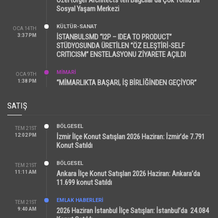
Sosyal Yaşam Merkezi
KÜLTÜR-SANAT
OCA 14TH
3:37 PM
İSTANBULSMD “I2P – IDEA TO PRODUCT”
STÜDYOSUNDA ÜRETİLEN “ÖZ ELEŞTİRİ-SELF
CRITICISM” ENSTELASYONU ZİYARETE AÇILDI
MİMARİ
OCA 9TH
1:38 PM
“MİMARLIKTA BAŞARI, İŞ BİRLİĞİNDEN GEÇİYOR”
SATIŞ
BÖLGESEL
TEM 21ST
12:02 PM
İzmir İlçe Konut Satışları 2026 Haziran: İzmir’de 7.791
Konut Satıldı
BÖLGESEL
TEM 21ST
11:11 AM
Ankara İlçe Konut Satışları 2026 Haziran: Ankara’da
11.699 konut Satıldı
EMLAK HABERLERI
TEM 21ST
9:40 AM
2026 Haziran İstanbul İlçe Satışları: İstanbul’da 24.084