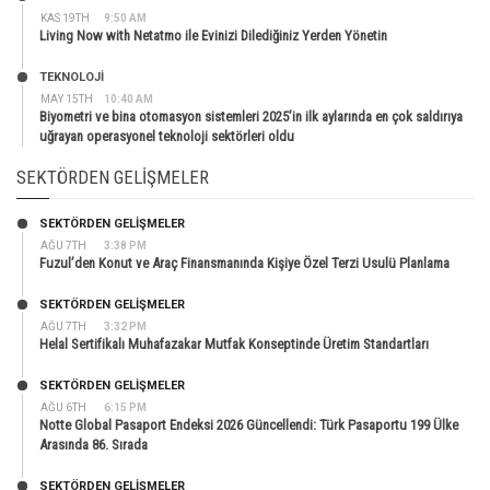
KAS 19TH
9:50 AM
Living Now with Netatmo ile Evinizi Dilediğiniz Yerden Yönetin
TEKNOLOJİ
MAY 15TH
10:40 AM
Biyometri ve bina otomasyon sistemleri 2025’in ilk aylarında en çok saldırıya
uğrayan operasyonel teknoloji sektörleri oldu
SEKTÖRDEN GELIŞMELER
SEKTÖRDEN GELIŞMELER
AĞU 7TH
3:38 PM
Fuzul’den Konut ve Araç Finansmanında Kişiye Özel Terzi Usulü Planlama
SEKTÖRDEN GELIŞMELER
AĞU 7TH
3:32 PM
Helal Sertifikalı Muhafazakar Mutfak Konseptinde Üretim Standartları
SEKTÖRDEN GELIŞMELER
AĞU 6TH
6:15 PM
Notte Global Pasaport Endeksi 2026 Güncellendi: Türk Pasaportu 199 Ülke
Arasında 86. Sırada
SEKTÖRDEN GELIŞMELER