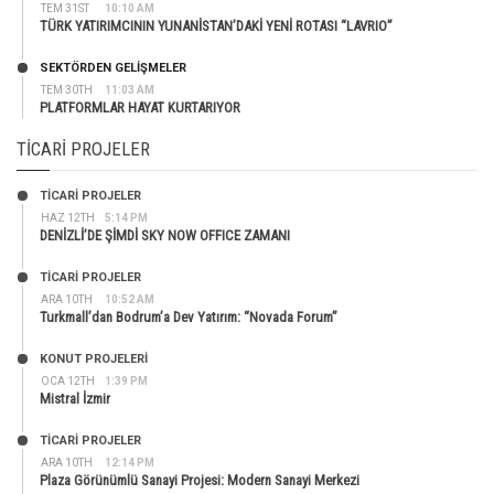
TEM 31ST
10:10 AM
TÜRK YATIRIMCININ YUNANİSTAN’DAKİ YENİ ROTASI “LAVRIO”
SEKTÖRDEN GELIŞMELER
TEM 30TH
11:03 AM
PLATFORMLAR HAYAT KURTARIYOR
TICARI PROJELER
TİCARİ PROJELER
HAZ 12TH
5:14 PM
DENİZLİ’DE ŞİMDİ SKY NOW OFFICE ZAMANI
TİCARİ PROJELER
ARA 10TH
10:52 AM
Turkmall’dan Bodrum’a Dev Yatırım: “Novada Forum”
KONUT PROJELERI
OCA 12TH
1:39 PM
Mistral İzmir
TİCARİ PROJELER
ARA 10TH
12:14 PM
Plaza Görünümlü Sanayi Projesi: Modern Sanayi Merkezi