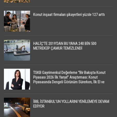
Konut inşaat firmaları şikayetleri yüzde 127 arttı
HALİÇ’TE 2019’DAN BU YANA 240 BİN 500
METREKÜP ÇAMUR TEMİZLENDİ
TSKB Gayrimenkul Değerleme “Bir Bakışta Konut
Piyasası 2026 İlk Yarıyıl” Araştırması: Konut
Piyasasında Dengeli Görünüm Sürerken, İlk El ve
İpotekli Satışlarda Sınırlı Toparlanma Dikkat Çekti
İBB, İSTANBUL’UN YOLLARINI YENİLEMEYE DEVAM
EDİYOR