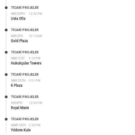
TİCARİ PROJELER
KAS 29TH
12:23 PM
Usta Ofis
TİCARİ PROJELER
KAS 6TH
10:12 AM
Gold Plaza
TİCARİ PROJELER
MAY 31ST
3:10 PM
Hukukçular Towers
TİCARİ PROJELER
MAY 25TH
5:51 PM
K Plaza
TİCARİ PROJELER
NIS 8TH
12:34 PM
Royal Marin
TİCARİ PROJELER
MAR 16TH
3:30 PM
Yıldırım Kule