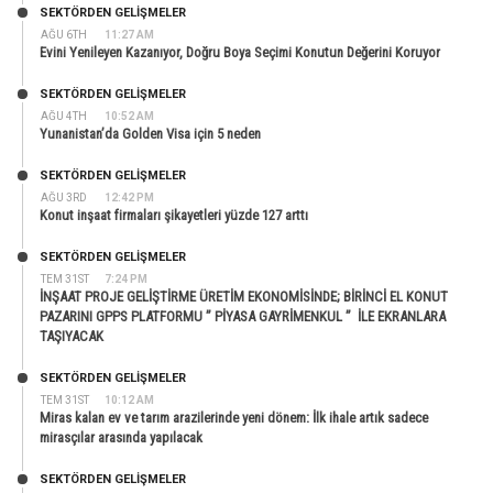
SEKTÖRDEN GELIŞMELER
AĞU 6TH
11:27 AM
Evini Yenileyen Kazanıyor, Doğru Boya Seçimi Konutun Değerini Koruyor
SEKTÖRDEN GELIŞMELER
AĞU 4TH
10:52 AM
Yunanistan’da Golden Visa için 5 neden
SEKTÖRDEN GELIŞMELER
AĞU 3RD
12:42 PM
Konut inşaat firmaları şikayetleri yüzde 127 arttı
SEKTÖRDEN GELIŞMELER
TEM 31ST
7:24 PM
İNŞAAT PROJE GELİŞTİRME ÜRETİM EKONOMİSİNDE; BİRİNCİ EL KONUT
PAZARINI GPPS PLATFORMU ” PİYASA GAYRİMENKUL ” İLE EKRANLARA
TAŞIYACAK
SEKTÖRDEN GELIŞMELER
TEM 31ST
10:12 AM
Miras kalan ev ve tarım arazilerinde yeni dönem: İlk ihale artık sadece
mirasçılar arasında yapılacak
SEKTÖRDEN GELIŞMELER