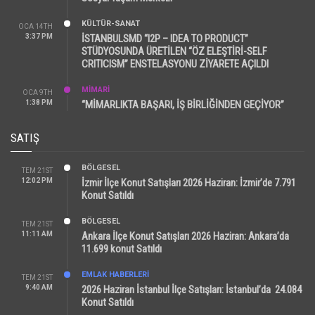
KÜLTÜR-SANAT
OCA 14TH
3:37 PM
İSTANBULSMD “I2P – IDEA TO PRODUCT”
STÜDYOSUNDA ÜRETİLEN “ÖZ ELEŞTİRİ-SELF
CRITICISM” ENSTELASYONU ZİYARETE AÇILDI
MİMARİ
OCA 9TH
1:38 PM
“MİMARLIKTA BAŞARI, İŞ BİRLİĞİNDEN GEÇİYOR”
SATIŞ
BÖLGESEL
TEM 21ST
12:02 PM
İzmir İlçe Konut Satışları 2026 Haziran: İzmir’de 7.791
Konut Satıldı
BÖLGESEL
TEM 21ST
11:11 AM
Ankara İlçe Konut Satışları 2026 Haziran: Ankara’da
11.699 konut Satıldı
EMLAK HABERLERI
TEM 21ST
9:40 AM
2026 Haziran İstanbul İlçe Satışları: İstanbul’da 24.084
Konut Satıldı