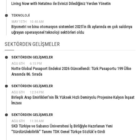
Living Now with Netatmo ile Evinizi Dilediğiniz Yerden Yönetin
TEKNOLOJİ
MAY 15TH
10:40 AM
Biyometri ve bina otomasyon sistemleri 2025’in ilk aylarında en çok saldırıya
uğrayan operasyonel teknoloji sektörleri oldu
SEKTÖRDEN GELIŞMELER
SEKTÖRDEN GELIŞMELER
AĞU 6TH
6:15 PM
Notte Global Pasaport Endeksi 2026 Güncellendi: Türk Pasaportu 199 Ülke
Arasında 86. Sırada
SEKTÖRDEN GELIŞMELER
AĞU 6TH
12:34 PM
Birleşik Arap Emirlikleri’nin İlk Yüksek Hızlı Demiryolu Projesine Kalyon İnşaat
İmzası
SEKTÖRDEN GELIŞMELER
AĞU 6TH
11:30 AM
SKD Türkiye ve Sabancı Üniversitesi İş Birliğiyle Hazırlanan Yeni
“Sürdürülebilirlik” Tanımı TDK Genel Türkçe Sözlük’e Girdi