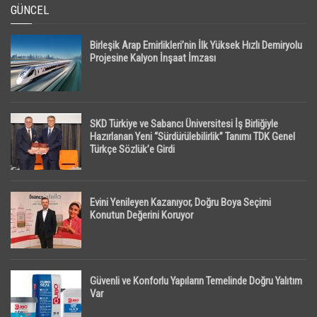
GÜNCEL
Birleşik Arap Emirlikleri’nin İlk Yüksek Hızlı Demiryolu
Projesine Kalyon İnşaat İmzası
SKD Türkiye ve Sabancı Üniversitesi İş Birliğiyle
Hazırlanan Yeni “Sürdürülebilirlik” Tanımı TDK Genel
Türkçe Sözlük’e Girdi
Evini Yenileyen Kazanıyor, Doğru Boya Seçimi
Konutun Değerini Koruyor
Güvenli ve Konforlu Yapıların Temelinde Doğru Yalıtım
Var