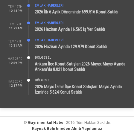
EMLAK HABERLERI
TEM 17TH
12:44 PM
2026 İlk 6 Aylık Döneminde 699.516 Konut Satıldı
EMLAK HABERLERI
TEM 17TH
11:22 AM
2026 Haziran Ayında 16.565 İş Yeri Satıldı
EMLAK HABERLERI
TEM 17TH
10:31 AM
2026 Haziran Ayında 129.979 Konut Satıldı
BÖLGESEL
HAZ 23RD
12:59 PM
Ankara İlçe Konut Satışları 2026 Mayıs: Mayıs Ayında
Ankara’da 8.021 konut Satıldı
BÖLGESEL
HAZ 23RD
12:17 PM
2026 Mayıs İzmir İlçe Konut Satışları: Mayıs Ayında
İzmir’de 5.624 Konut Satıldı
©
Gayrimenkul Haber
2016. Tüm Hakları Saklıdır.
Kaynak Belirtmeden Alıntı Yapılamaz