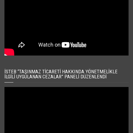
İSTEB “TAŞINMAZ TICARETI HAKKINDA YÖNETMELIKLE
İLGILI UYGULANAN CEZALAR” PANELI DÜZENLENDI