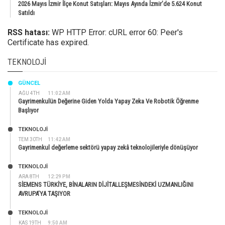
2026 Mayıs İzmir İlçe Konut Satışları: Mayıs Ayında İzmir’de 5.624 Konut
Satıldı
RSS hatası:
WP HTTP Error: cURL error 60: Peer's
Certificate has expired.
TEKNOLOJI
GÜNCEL
AĞU 4TH
11:02 AM
Gayrimenkulün Değerine Giden Yolda Yapay Zeka Ve Robotik Öğrenme
Başlıyor
TEKNOLOJİ
TEM 30TH
11:42 AM
Gayrimenkul değerleme sektörü yapay zekâ teknolojileriyle dönüşüyor
TEKNOLOJİ
ARA 8TH
12:29 PM
SİEMENS TÜRKİYE, BİNALARIN DİJİTALLEŞMESİNDEKİ UZMANLIĞINI
AVRUPA’YA TAŞIYOR
TEKNOLOJİ
KAS 19TH
9:50 AM