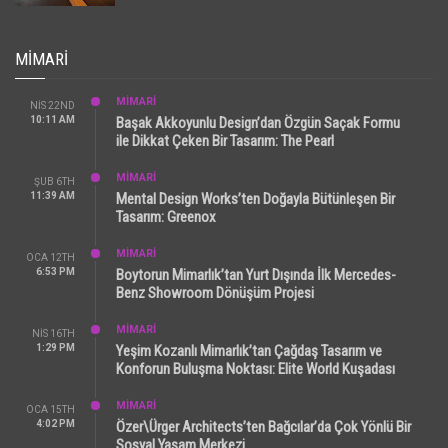
MIMARI
MİMARİ
NIS 22ND
10:11 AM
Başak Akkoyunlu Design’dan Özgün Saçak Formu
ile Dikkat Çeken Bir Tasarım: The Pearl
MİMARİ
ŞUB 6TH
11:39 AM
Mental Design Works’ten Doğayla Bütünleşen Bir
Tasarım: Greenox
MİMARİ
OCA 12TH
6:53 PM
Boytorun Mimarlık’tan Yurt Dışında İlk Mercedes-
Benz Showroom Dönüşüm Projesi
MİMARİ
NIS 16TH
1:29 PM
Yeşim Kozanlı Mimarlık’tan Çağdaş Tasarım ve
Konforun Buluşma Noktası: Elite World Kuşadası
MİMARİ
OCA 15TH
4:02 PM
Özer\Ürger Architects’ten Bağcılar’da Çok Yönlü Bir
Sosyal Yaşam Merkezi