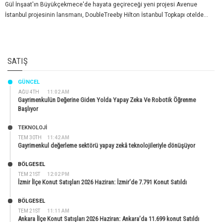
Gül İnşaat'ın Büyükçekmece'de hayata geçireceği yeni projesi Avenue
İstanbul projesinin lansmanı, DoubleTreeby Hilton İstanbul Topkapı otelde...
SATIŞ
GÜNCEL
AĞU 4TH
11:02 AM
Gayrimenkulün Değerine Giden Yolda Yapay Zeka Ve Robotik Öğrenme
Başlıyor
TEKNOLOJİ
TEM 30TH
11:42 AM
Gayrimenkul değerleme sektörü yapay zekâ teknolojileriyle dönüşüyor
BÖLGESEL
TEM 21ST
12:02 PM
İzmir İlçe Konut Satışları 2026 Haziran: İzmir’de 7.791 Konut Satıldı
BÖLGESEL
TEM 21ST
11:11 AM
Ankara İlçe Konut Satışları 2026 Haziran: Ankara’da 11.699 konut Satıldı