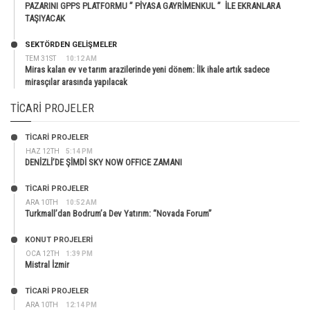
PAZARINI GPPS PLATFORMU ” PİYASA GAYRİMENKUL ” İLE EKRANLARA
TAŞIYACAK
SEKTÖRDEN GELIŞMELER
TEM 31ST
10:12 AM
Miras kalan ev ve tarım arazilerinde yeni dönem: İlk ihale artık sadece
mirasçılar arasında yapılacak
TICARI PROJELER
TİCARİ PROJELER
HAZ 12TH
5:14 PM
DENİZLİ’DE ŞİMDİ SKY NOW OFFICE ZAMANI
TİCARİ PROJELER
ARA 10TH
10:52 AM
Turkmall’dan Bodrum’a Dev Yatırım: “Novada Forum”
KONUT PROJELERI
OCA 12TH
1:39 PM
Mistral İzmir
TİCARİ PROJELER
ARA 10TH
12:14 PM