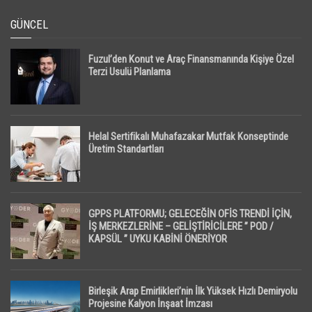
GÜNCEL
Fuzul’den Konut ve Araç Finansmanında Kişiye Özel
Terzi Usulü Planlama
Helal Sertifikalı Muhafazakar Mutfak Konseptinde
Üretim Standartları
GPPS PLATFORMU; GELECEĞİN OFİS TRENDİ İÇİN,
İŞ MERKEZLERİNE – GELİŞTİRİCİLERE ” POD /
KAPSÜL ” UYKU KABİNİ ÖNERİYOR
Birleşik Arap Emirlikleri’nin İlk Yüksek Hızlı Demiryolu
Projesine Kalyon İnşaat İmzası