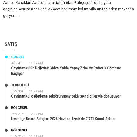
Avrupa Konakları Avrupa İnşaat tarafından Bahçeşehir’de hayata
geçirilen Avrupa Konakları 25 adet bağımsız bölüm villa ünitesinden meydana
geliyor....
SATIŞ
GÜNCEL
AĞU 4TH
11:02 AM
Gayrimenkulün Değerine Giden Yolda Yapay Zeka Ve Robotik Öğrenme
Başlıyor
TEKNOLOJİ
TEM 30TH
11:42 AM
Gayrimenkul değerleme sektörü yapay zekâ teknolojileriyle dönüşüyor
BÖLGESEL
TEM 21ST
12:02 PM
İzmir İlçe Konut Satışları 2026 Haziran: İzmir’de 7.791 Konut Satıldı
BÖLGESEL
TEM 21ST
11:11 AM