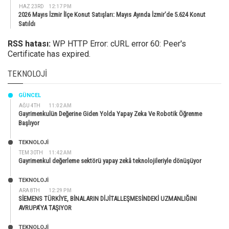
HAZ 23RD
12:17 PM
2026 Mayıs İzmir İlçe Konut Satışları: Mayıs Ayında İzmir’de 5.624 Konut
Satıldı
RSS hatası:
WP HTTP Error: cURL error 60: Peer's
Certificate has expired.
TEKNOLOJI
GÜNCEL
AĞU 4TH
11:02 AM
Gayrimenkulün Değerine Giden Yolda Yapay Zeka Ve Robotik Öğrenme
Başlıyor
TEKNOLOJİ
TEM 30TH
11:42 AM
Gayrimenkul değerleme sektörü yapay zekâ teknolojileriyle dönüşüyor
TEKNOLOJİ
ARA 8TH
12:29 PM
SİEMENS TÜRKİYE, BİNALARIN DİJİTALLEŞMESİNDEKİ UZMANLIĞINI
AVRUPA’YA TAŞIYOR
TEKNOLOJİ