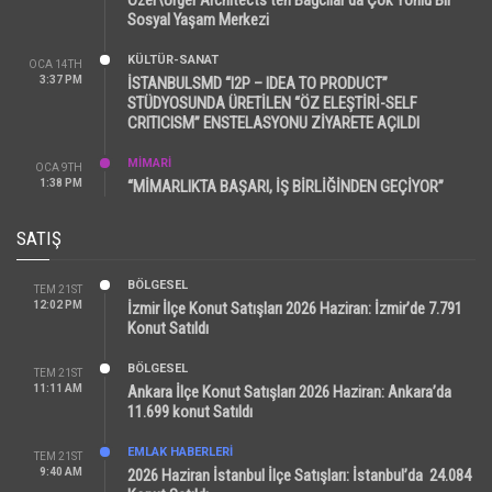
Sosyal Yaşam Merkezi
KÜLTÜR-SANAT
OCA 14TH
3:37 PM
İSTANBULSMD “I2P – IDEA TO PRODUCT”
STÜDYOSUNDA ÜRETİLEN “ÖZ ELEŞTİRİ-SELF
CRITICISM” ENSTELASYONU ZİYARETE AÇILDI
MİMARİ
OCA 9TH
1:38 PM
“MİMARLIKTA BAŞARI, İŞ BİRLİĞİNDEN GEÇİYOR”
SATIŞ
BÖLGESEL
TEM 21ST
12:02 PM
İzmir İlçe Konut Satışları 2026 Haziran: İzmir’de 7.791
Konut Satıldı
BÖLGESEL
TEM 21ST
11:11 AM
Ankara İlçe Konut Satışları 2026 Haziran: Ankara’da
11.699 konut Satıldı
EMLAK HABERLERI
TEM 21ST
9:40 AM
2026 Haziran İstanbul İlçe Satışları: İstanbul’da 24.084