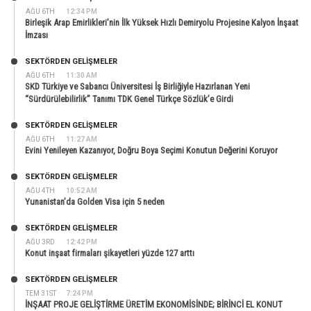
AĞU 6TH
12:34 PM
Birleşik Arap Emirlikleri’nin İlk Yüksek Hızlı Demiryolu Projesine Kalyon İnşaat
İmzası
SEKTÖRDEN GELIŞMELER
AĞU 6TH
11:30 AM
SKD Türkiye ve Sabancı Üniversitesi İş Birliğiyle Hazırlanan Yeni
“Sürdürülebilirlik” Tanımı TDK Genel Türkçe Sözlük’e Girdi
SEKTÖRDEN GELIŞMELER
AĞU 6TH
11:27 AM
Evini Yenileyen Kazanıyor, Doğru Boya Seçimi Konutun Değerini Koruyor
SEKTÖRDEN GELIŞMELER
AĞU 4TH
10:52 AM
Yunanistan’da Golden Visa için 5 neden
SEKTÖRDEN GELIŞMELER
AĞU 3RD
12:42 PM
Konut inşaat firmaları şikayetleri yüzde 127 arttı
SEKTÖRDEN GELIŞMELER
TEM 31ST
7:24 PM
İNŞAAT PROJE GELİŞTİRME ÜRETİM EKONOMİSİNDE; BİRİNCİ EL KONUT