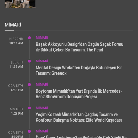
MIMARI
MİMARİ
NIS 22ND
10:11 AM
Başak Akkoyunlu Design’dan Özgün Saçak Formu
ile Dikkat Çeken Bir Tasarım: The Pearl
MİMARİ
ŞUB 6TH
11:39 AM
Mental Design Works’ten Doğayla Bütünleşen Bir
Tasarım: Greenox
MİMARİ
OCA 12TH
6:53 PM
Boytorun Mimarlık’tan Yurt Dışında İlk Mercedes-
Benz Showroom Dönüşüm Projesi
MİMARİ
NIS 16TH
1:29 PM
Yeşim Kozanlı Mimarlık’tan Çağdaş Tasarım ve
Konforun Buluşma Noktası: Elite World Kuşadası
MİMARİ
OCA 15TH
4:02 PM
Özer\Ürger Architects’ten Bağcılar’da Çok Yönlü Bir