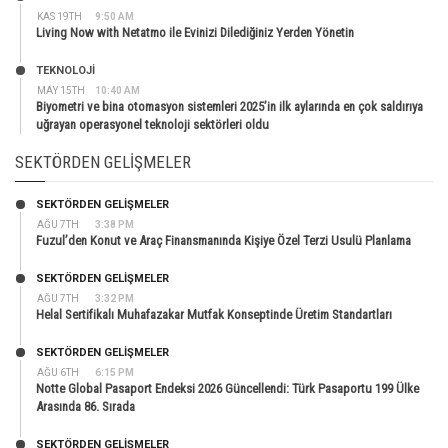
KAS 19TH
9:50 AM
Living Now with Netatmo ile Evinizi Dilediğiniz Yerden Yönetin
TEKNOLOJİ
MAY 15TH
10:40 AM
Biyometri ve bina otomasyon sistemleri 2025’in ilk aylarında en çok saldırıya
uğrayan operasyonel teknoloji sektörleri oldu
SEKTÖRDEN GELIŞMELER
SEKTÖRDEN GELIŞMELER
AĞU 7TH
3:38 PM
Fuzul’den Konut ve Araç Finansmanında Kişiye Özel Terzi Usulü Planlama
SEKTÖRDEN GELIŞMELER
AĞU 7TH
3:32 PM
Helal Sertifikalı Muhafazakar Mutfak Konseptinde Üretim Standartları
SEKTÖRDEN GELIŞMELER
AĞU 6TH
6:15 PM
Notte Global Pasaport Endeksi 2026 Güncellendi: Türk Pasaportu 199 Ülke
Arasında 86. Sırada
SEKTÖRDEN GELIŞMELER