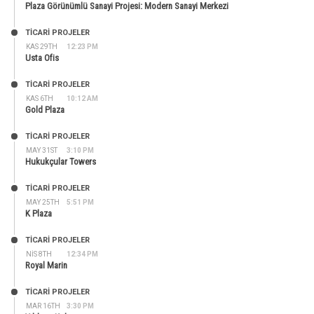
Plaza Görünümlü Sanayi Projesi: Modern Sanayi Merkezi
TİCARİ PROJELER
KAS 29TH
12:23 PM
Usta Ofis
TİCARİ PROJELER
KAS 6TH
10:12 AM
Gold Plaza
TİCARİ PROJELER
MAY 31ST
3:10 PM
Hukukçular Towers
TİCARİ PROJELER
MAY 25TH
5:51 PM
K Plaza
TİCARİ PROJELER
NIS 8TH
12:34 PM
Royal Marin
TİCARİ PROJELER
MAR 16TH
3:30 PM