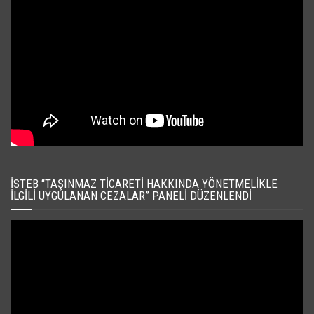
İSTEB “TAŞINMAZ TICARETI HAKKINDA YÖNETMELIKLE
İLGILI UYGULANAN CEZALAR” PANELI DÜZENLENDI