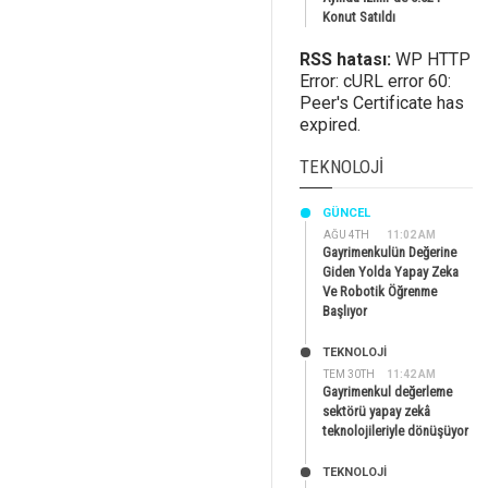
Konut Satıldı
RSS hatası:
WP HTTP
Error: cURL error 60:
Peer's Certificate has
expired.
TEKNOLOJI
GÜNCEL
AĞU 4TH
11:02 AM
Gayrimenkulün Değerine
Giden Yolda Yapay Zeka
Ve Robotik Öğrenme
Başlıyor
TEKNOLOJİ
TEM 30TH
11:42 AM
Gayrimenkul değerleme
sektörü yapay zekâ
teknolojileriyle dönüşüyor
TEKNOLOJİ