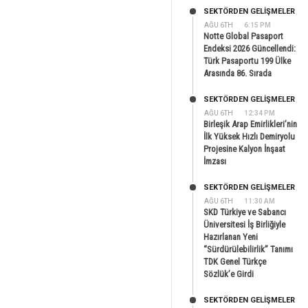
SEKTÖRDEN GELIŞMELER
AĞU 6TH
6:15 PM
Notte Global Pasaport
Endeksi 2026 Güncellendi:
Türk Pasaportu 199 Ülke
Arasında 86. Sırada
SEKTÖRDEN GELIŞMELER
AĞU 6TH
12:34 PM
Birleşik Arap Emirlikleri’nin
İlk Yüksek Hızlı Demiryolu
Projesine Kalyon İnşaat
İmzası
SEKTÖRDEN GELIŞMELER
AĞU 6TH
11:30 AM
SKD Türkiye ve Sabancı
Üniversitesi İş Birliğiyle
Hazırlanan Yeni
“Sürdürülebilirlik” Tanımı
TDK Genel Türkçe
Sözlük’e Girdi
SEKTÖRDEN GELIŞMELER