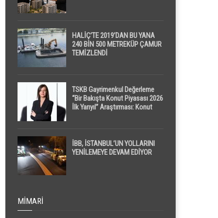
HALİÇ’TE 2019’DAN BU YANA
240 BİN 500 METREKÜP ÇAMUR
TEMİZLENDİ
TSKB Gayrimenkul Değerleme
“Bir Bakışta Konut Piyasası 2026
İlk Yarıyıl” Araştırması: Konut
Piyasasında Dengeli Görünüm
Sürerken, İlk El ve İpotekli
Satışlarda Sınırlı Toparlanma
Dikkat Çekti
İBB, İSTANBUL’UN YOLLARINI
YENİLEMEYE DEVAM EDİYOR
MIMARI