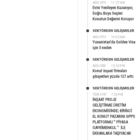
AĞU 6TH
11:27 AM
Evini Yenileyen Kazanıyor,
Doğru Boya Seçimi
Konutun Değerini Koruyor
SEKTÖRDEN GELIŞMELER
AĞU 4TH
10:52 AM
Yunanistan’da Golden Visa
için 5 neden
SEKTÖRDEN GELIŞMELER
AĞU 3RD
12:42 PM
Konut inşaat firmaları
şikayetleri yüzde 127 arttı
SEKTÖRDEN GELIŞMELER
TEM 31ST
7:24 PM
İNŞAAT PROJE
GELİŞTİRME ÜRETİM
EKONOMİSİNDE; BİRİNCİ
EL KONUT PAZARINI GPPS
PLATFORMU ” PİYASA
GAYRİMENKUL ” İLE
EKRANLARA TAŞIYACAK