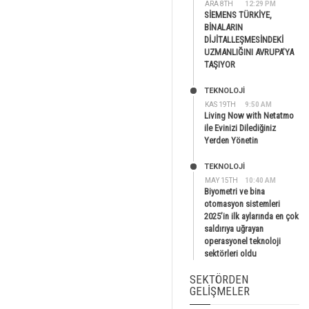
ARA 8TH
12:29 PM
SİEMENS TÜRKİYE,
BİNALARIN
DİJİTALLEŞMESİNDEKİ
UZMANLIĞINI AVRUPA’YA
TAŞIYOR
TEKNOLOJİ
KAS 19TH
9:50 AM
Living Now with Netatmo
ile Evinizi Dilediğiniz
Yerden Yönetin
TEKNOLOJİ
MAY 15TH
10:40 AM
Biyometri ve bina
otomasyon sistemleri
2025’in ilk aylarında en çok
saldırıya uğrayan
operasyonel teknoloji
sektörleri oldu
SEKTÖRDEN
GELIŞMELER