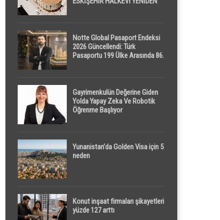
ESKİŞEHİR HALKEVİ YENİDEN
HAYAT BULUYOR
Notte Global Pasaport Endeksi
2026 Güncellendi: Türk
Pasaportu 199 Ülke Arasında 86.
Sırada
Gayrimenkulün Değerine Giden
Yolda Yapay Zeka Ve Robotik
Öğrenme Başlıyor
Yunanistan’da Golden Visa için 5
neden
Konut inşaat firmaları şikayetleri
yüzde 127 arttı