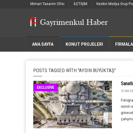
Mimari Tasarım Ofisi
İLETİŞİM
Keskin Medya Grup Por
ANA SAYFA
KONUT PROJELERİ
FIRMAL
POSTS TAGGED WITH "AYDIN BÜYÜKTAŞ"
Sanatl
EXCLUSİVE
OCAK 25
Fotoğra
isimli 
görecek
çalışma