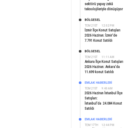
sektörü yapay zekâ
teknolojileriyle dönüşüyor
BÖLGESEL
TEM 21ST
12:02 PM
İzmir İlçe Konut Satışları
2026 Haziran: İzmir’de
7.791 Konut Satıldı
BÖLGESEL
TEM 21ST
11:11 AM
Ankara İlçe Konut Satışları
2026 Haziran: Ankara’da
11.699 konut Satıldı
EMLAK HABERLERI
TEM 21ST
9:40 AM
2026 Haziran İstanbul İlçe
Satışları:
İstanbul’da 24.084 Konut
Satıldı
EMLAK HABERLERI
TEM 17TH
12:44 PM