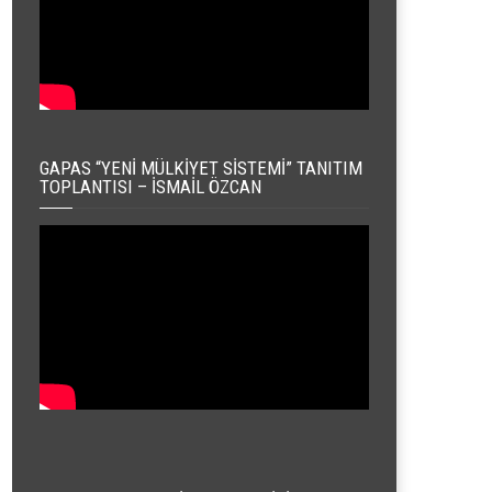
GAPAS “YENI MÜLKIYET SISTEMI” TANITIM
TOPLANTISI – İSMAIL ÖZCAN