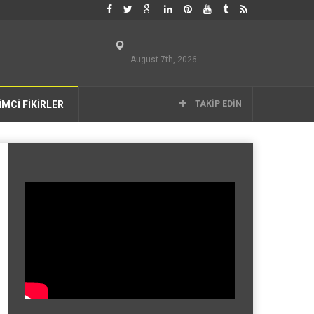
August 7th, 2026
İMCİ FİKİRLER
TAKIP EDIN