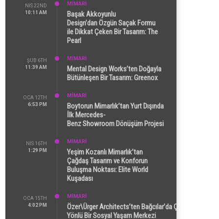
MİMARİ
NIS 22ND
10:11 AM
Başak Akkoyunlu
Design’dan Özgün Saçak Formu
ile Dikkat Çeken Bir Tasarım: The
Pearl
MİMARİ
ŞUB 6TH
11:39 AM
Mental Design Works’ten Doğayla
Bütünleşen Bir Tasarım: Greenox
MİMARİ
OCA 12TH
6:53 PM
Boytorun Mimarlık’tan Yurt Dışında
İlk Mercedes-
Benz Showroom Dönüşüm Projesi
MİMARİ
NIS 16TH
1:29 PM
Yeşim Kozanlı Mimarlık’tan
Çağdaş Tasarım ve Konforun
Buluşma Noktası: Elite World
Kuşadası
MİMARİ
OCA 15TH
4:02 PM
Özer\Ürger Architects’ten Bağcılar’da Çok
Yönlü Bir Sosyal Yaşam Merkezi