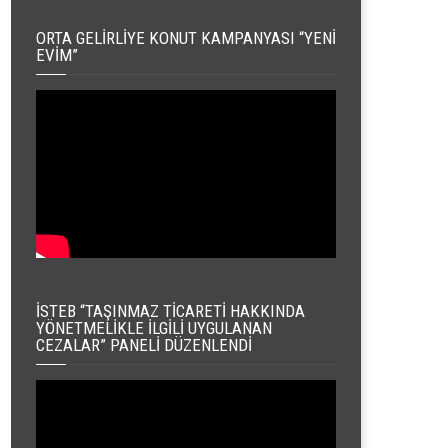
ORTA GELIRLIYE KONUT KAMPANYASI “YENI
EVIM”
İSTEB “TAŞINMAZ TICARETI HAKKINDA
YÖNETMELIKLE İLGILI UYGULANAN
CEZALAR” PANELI DÜZENLENDI