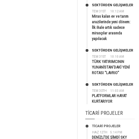
SEKTÖRDEN GELIŞMELER
TEM 31ST
10:12 AM
Miras kalan ev ve tarım
arazilerinde yeni dönem:
İlk ihale artık sadece
mirasçılar arasında
yapılacak
SEKTÖRDEN GELIŞMELER
TEM 31ST
10:10 AM
TÜRK YATIRIMCININ
YUNANİSTAN’DAKİ YENİ
ROTASI “LAVRIO”
SEKTÖRDEN GELIŞMELER
TEM 30TH
11:03 AM
PLATFORMLAR HAYAT
KURTARIYOR
TICARI PROJELER
TİCARİ PROJELER
HAZ 12TH
5:14 PM
DENİZLİ’DE ŞİMDİ SKY