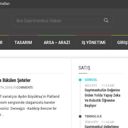
talları
AR
TASARIM
ARSA – ARAZİ
İŞ YÖNETİMİ
GİRİŞ
SATIŞ
a Bükülen Şehirler
GÜNCEL
AĞU 4TH
11:02 AM
TH, 2016 |
1 COMMENTS
Gayrimenkulün Değerine
Giden Yolda Yapay Zeka
f sanatçısı Aydın Büyüktaş'ın Flatland
Ve Robotik Öğrenme
resim sergisinde olağanüstü kareler
Başlıyor
siniz. Dereağzı - Kadıköy Benzer bir
...
TEKNOLOJİ
TEM 30TH
11:42 AM
Gayrimenkul değerleme