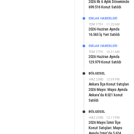
2026 İlk 6 Aylık Döneminde
699.516 Konut Satıldı
EMLAK HABERLERI
TEM 17TH
11:22 AM
2026 Haziran Ayında
16.565 İş Yeri Satıldı
EMLAK HABERLERI
TEM 17TH
10:31 AM
2026 Haziran Ayında
129.979 Konut Satıldı
BÖLGESEL
HAZ 23RD
12:59 PM
Ankara İlçe Konut Satışları
2026 Mayıs: Mayıs Ayında
Ankara’da 8.021 konut
Satıldı
BÖLGESEL
HAZ 23RD
12:17 PM
2026 Mayıs İzmir İlçe
Konut Satışları: Mayıs
Ayında İzmir’de 5.624