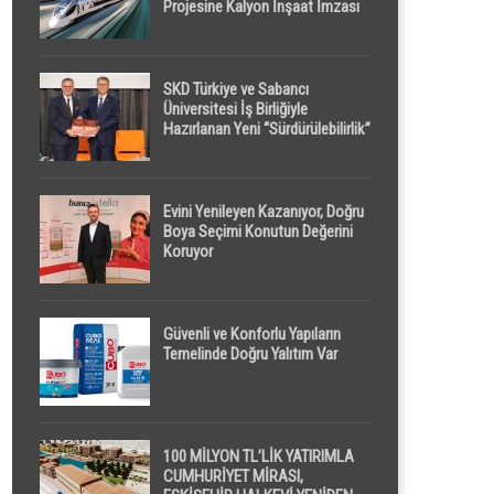
Projesine Kalyon İnşaat İmzası
SKD Türkiye ve Sabancı
Üniversitesi İş Birliğiyle
Hazırlanan Yeni “Sürdürülebilirlik”
Tanımı TDK Genel Türkçe
Sözlük’e Girdi
Evini Yenileyen Kazanıyor, Doğru
Boya Seçimi Konutun Değerini
Koruyor
Güvenli ve Konforlu Yapıların
Temelinde Doğru Yalıtım Var
100 MİLYON TL’LİK YATIRIMLA
CUMHURİYET MİRASI,