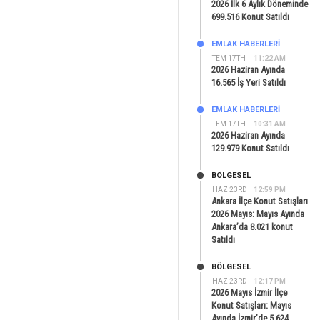
2026 İlk 6 Aylık Döneminde
699.516 Konut Satıldı
EMLAK HABERLERI
TEM 17TH
11:22 AM
2026 Haziran Ayında
16.565 İş Yeri Satıldı
EMLAK HABERLERI
TEM 17TH
10:31 AM
2026 Haziran Ayında
129.979 Konut Satıldı
BÖLGESEL
HAZ 23RD
12:59 PM
Ankara İlçe Konut Satışları
2026 Mayıs: Mayıs Ayında
Ankara’da 8.021 konut
Satıldı
BÖLGESEL
HAZ 23RD
12:17 PM
2026 Mayıs İzmir İlçe
Konut Satışları: Mayıs
Ayında İzmir’de 5.624