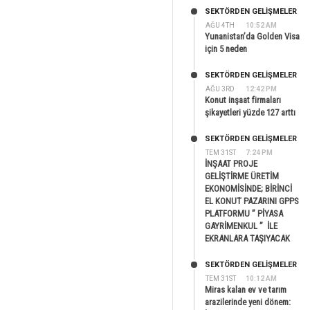
SEKTÖRDEN GELIŞMELER
AĞU 4TH
10:52 AM
Yunanistan’da Golden Visa
için 5 neden
SEKTÖRDEN GELIŞMELER
AĞU 3RD
12:42 PM
Konut inşaat firmaları
şikayetleri yüzde 127 arttı
SEKTÖRDEN GELIŞMELER
TEM 31ST
7:24 PM
İNŞAAT PROJE
GELİŞTİRME ÜRETİM
EKONOMİSİNDE; BİRİNCİ
EL KONUT PAZARINI GPPS
PLATFORMU ” PİYASA
GAYRİMENKUL ” İLE
EKRANLARA TAŞIYACAK
SEKTÖRDEN GELIŞMELER
TEM 31ST
10:12 AM
Miras kalan ev ve tarım
arazilerinde yeni dönem: