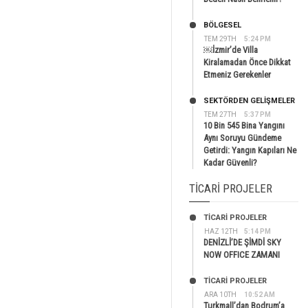
BÖLGESEL
TEM 29TH
5:24 PM
￼İzmir’de Villa
Kiralamadan Önce Dikkat
Etmeniz Gerekenler
SEKTÖRDEN GELIŞMELER
TEM 27TH
5:37 PM
10 Bin 545 Bina Yangını
Aynı Soruyu Gündeme
Getirdi: Yangın Kapıları Ne
Kadar Güvenli?
TICARI PROJELER
TİCARİ PROJELER
HAZ 12TH
5:14 PM
DENİZLİ’DE ŞİMDİ SKY
NOW OFFICE ZAMANI
TİCARİ PROJELER
ARA 10TH
10:52 AM
Turkmall’dan Bodrum’a