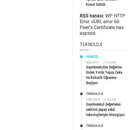
Konut Satıldı
RSS hatası:
WP HTTP
Error: cURL error 60:
Peer's Certificate has
expired.
TEKNOLOJI
GÜNCEL
AĞU 4TH
11:02 AM
Gayrimenkulün Değerine
Giden Yolda Yapay Zeka
Ve Robotik Öğrenme
Başlıyor
TEKNOLOJİ
TEM 30TH
11:42 AM
Gayrimenkul değerleme
sektörü yapay zekâ
teknolojileriyle dönüşüyor
TEKNOLOJİ