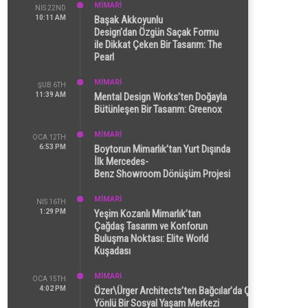
MİMARİ
NIS 22ND
10:11 AM
Başak Akkoyunlu
Design’dan Özgün Saçak Formu
ile Dikkat Çeken Bir Tasarım: The
Pearl
MİMARİ
ŞUB 6TH
11:39 AM
Mental Design Works’ten Doğayla
Bütünleşen Bir Tasarım: Greenox
MİMARİ
OCA 12TH
6:53 PM
Boytorun Mimarlık’tan Yurt Dışında
İlk Mercedes-
Benz Showroom Dönüşüm Projesi
MİMARİ
NIS 16TH
1:29 PM
Yeşim Kozanlı Mimarlık’tan
Çağdaş Tasarım ve Konforun
Buluşma Noktası: Elite World
Kuşadası
MİMARİ
OCA 15TH
4:02 PM
Özer\Ürger Architects’ten Bağcılar’da Çok
Yönlü Bir Sosyal Yaşam Merkezi