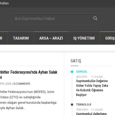
talları
AR
TASARIM
ARSA – ARAZİ
İŞ YÖNETİMİ
GİRİŞ
SATIŞ
hitler Federasyonu'nda Ayhan Sulak
GÜNCEL
i
AĞU 4TH
11:02 AM
Gayrimenkulün Değerine
4TH, 2025 |
0 COMMENTS
Giden Yolda Yapay Zeka
Ve Robotik Öğrenme
hitler Federasyonu'nun (MÜFED), İzmir
Başlıyor
 Odası (İZTO) ev sahipliğinde
enen olağan genel kurulunda başkanlığa
TEKNOLOJİ
ğiyle Ayhan Sulak...
TEM 30TH
11:42 AM
Gayrimenkul değerleme