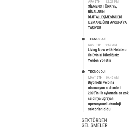
ARA 8TH
12:29 PM
SİEMENS TÜRKİYE,
BİNALARIN
DİJİTALLEŞMESİNDEKİ
UZMANLIĞINI AVRUPA’YA
TAŞIYOR
TEKNOLOJİ
KAS 19TH
9:50 AM
Living Now with Netatmo
ile Evinizi Dilediğiniz
Yerden Yönetin
TEKNOLOJİ
MAY 15TH
10:40 AM
Biyometri ve bina
otomasyon sistemleri
2025’in ilk aylarında en çok
saldırıya uğrayan
operasyonel teknoloji
sektörleri oldu
SEKTÖRDEN
GELIŞMELER