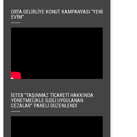
ORTA GELIRLIYE KONUT KAMPANYASI “YENI
EVIM”
İSTEB “TAŞINMAZ TICARETI HAKKINDA
YÖNETMELIKLE İLGILI UYGULANAN
CEZALAR” PANELI DÜZENLENDI