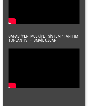
GAPAS “YENI MÜLKIYET SISTEMI” TANITIM
TOPLANTISI – İSMAIL ÖZCAN