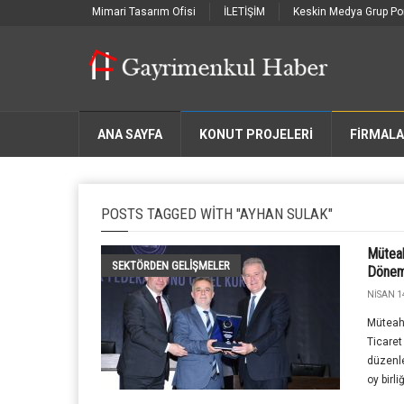
Mimari Tasarım Ofisi
İLETİŞİM
Keskin Medya Grup Por
ANA SAYFA
KONUT PROJELERİ
FIRMAL
POSTS TAGGED WITH "AYHAN SULAK"
Müteah
SEKTÖRDEN GELIŞMELER
Dönem
NISAN 1
Müteah
Ticaret
düzenl
oy birli