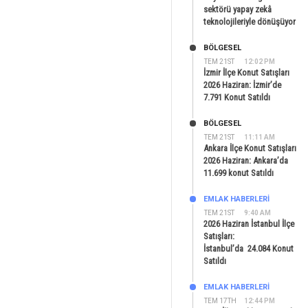
sektörü yapay zekâ
teknolojileriyle dönüşüyor
BÖLGESEL
TEM 21ST
12:02 PM
İzmir İlçe Konut Satışları
2026 Haziran: İzmir’de
7.791 Konut Satıldı
BÖLGESEL
TEM 21ST
11:11 AM
Ankara İlçe Konut Satışları
2026 Haziran: Ankara’da
11.699 konut Satıldı
EMLAK HABERLERI
TEM 21ST
9:40 AM
2026 Haziran İstanbul İlçe
Satışları:
İstanbul’da 24.084 Konut
Satıldı
EMLAK HABERLERI
TEM 17TH
12:44 PM