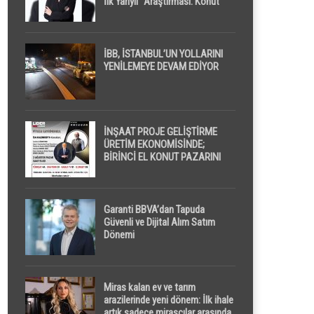
İlk Yarıyıl” Araştırması: Konut
Piyasasında Dengeli Görünüm
Sürerken, İlk El ve İpotekli
Satışlarda Sınırlı Toparlanma
Dikkat Çekti
İBB, İSTANBUL’UN YOLLARINI
YENİLEMEYE DEVAM EDİYOR
İNŞAAT PROJE GELİŞTİRME
ÜRETİM EKONOMİSİNDE;
BİRİNCİ EL KONUT PAZARINI
GPPS PLATFORMU ” PİYASA
GAYRİMENKUL ” İLE
EKRANLARA TAŞIYACAK
Garanti BBVA’dan Tapuda
Güvenli ve Dijital Alım Satım
Dönemi
Miras kalan ev ve tarım
arazilerinde yeni dönem: İlk ihale
artık sadece mirasçılar arasında