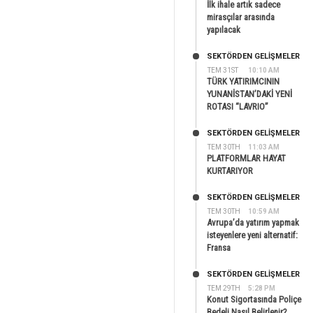
İlk ihale artık sadece
mirasçılar arasında
yapılacak
SEKTÖRDEN GELIŞMELER
TEM 31ST
10:10 AM
TÜRK YATIRIMCININ
YUNANİSTAN’DAKİ YENİ
ROTASI “LAVRIO”
SEKTÖRDEN GELIŞMELER
TEM 30TH
11:03 AM
PLATFORMLAR HAYAT
KURTARIYOR
SEKTÖRDEN GELIŞMELER
TEM 30TH
10:59 AM
Avrupa’da yatırım yapmak
isteyenlere yeni alternatif:
Fransa
SEKTÖRDEN GELIŞMELER
TEM 29TH
5:28 PM
Konut Sigortasında Poliçe
Bedeli Nasıl Belirlenir?