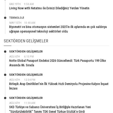
KAS 19TH
9:50 AM
Living Now with Netatmo ile Evinizi Dilediğiniz Yerden Yönetin
TEKNOLOJİ
MAY 15TH
10:40 AM
Biyometri ve bina otomasyon sistemleri 2025’in ilk aylarında en çok saldırıya
uğrayan operasyonel teknoloji sektörleri oldu
SEKTÖRDEN GELIŞMELER
SEKTÖRDEN GELIŞMELER
AĞU 6TH
6:15 PM
Notte Global Pasaport Endeksi 2026 Güncellendi: Türk Pasaportu 199 Ülke
Arasında 86. Sırada
SEKTÖRDEN GELIŞMELER
AĞU 6TH
12:34 PM
Birleşik Arap Emirlikleri’nin İlk Yüksek Hızlı Demiryolu Projesine Kalyon İnşaat
İmzası
SEKTÖRDEN GELIŞMELER
AĞU 6TH
11:30 AM
SKD Türkiye ve Sabancı Üniversitesi İş Birliğiyle Hazırlanan Yeni
“Sürdürülebilirlik” Tanımı TDK Genel Türkçe Sözlük’e Girdi