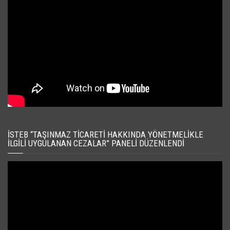
İSTEB “TAŞINMAZ TICARETI HAKKINDA YÖNETMELIKLE
İLGILI UYGULANAN CEZALAR” PANELI DÜZENLENDI