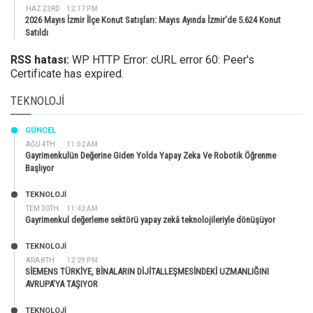
HAZ 23RD
12:17 PM
2026 Mayıs İzmir İlçe Konut Satışları: Mayıs Ayında İzmir’de 5.624 Konut
Satıldı
RSS hatası:
WP HTTP Error: cURL error 60: Peer's
Certificate has expired.
TEKNOLOJI
GÜNCEL
AĞU 4TH
11:02 AM
Gayrimenkulün Değerine Giden Yolda Yapay Zeka Ve Robotik Öğrenme
Başlıyor
TEKNOLOJİ
TEM 30TH
11:42 AM
Gayrimenkul değerleme sektörü yapay zekâ teknolojileriyle dönüşüyor
TEKNOLOJİ
ARA 8TH
12:29 PM
SİEMENS TÜRKİYE, BİNALARIN DİJİTALLEŞMESİNDEKİ UZMANLIĞINI
AVRUPA’YA TAŞIYOR
TEKNOLOJİ