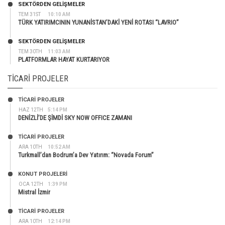
SEKTÖRDEN GELIŞMELER
TEM 31ST
10:10 AM
TÜRK YATIRIMCININ YUNANİSTAN’DAKİ YENİ ROTASI “LAVRIO”
SEKTÖRDEN GELIŞMELER
TEM 30TH
11:03 AM
PLATFORMLAR HAYAT KURTARIYOR
TICARI PROJELER
TİCARİ PROJELER
HAZ 12TH
5:14 PM
DENİZLİ’DE ŞİMDİ SKY NOW OFFICE ZAMANI
TİCARİ PROJELER
ARA 10TH
10:52 AM
Turkmall’dan Bodrum’a Dev Yatırım: “Novada Forum”
KONUT PROJELERI
OCA 12TH
1:39 PM
Mistral İzmir
TİCARİ PROJELER
ARA 10TH
12:14 PM