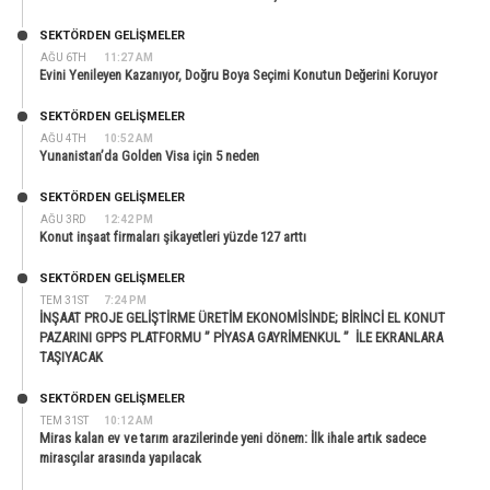
SEKTÖRDEN GELIŞMELER
AĞU 6TH
11:27 AM
Evini Yenileyen Kazanıyor, Doğru Boya Seçimi Konutun Değerini Koruyor
SEKTÖRDEN GELIŞMELER
AĞU 4TH
10:52 AM
Yunanistan’da Golden Visa için 5 neden
SEKTÖRDEN GELIŞMELER
AĞU 3RD
12:42 PM
Konut inşaat firmaları şikayetleri yüzde 127 arttı
SEKTÖRDEN GELIŞMELER
TEM 31ST
7:24 PM
İNŞAAT PROJE GELİŞTİRME ÜRETİM EKONOMİSİNDE; BİRİNCİ EL KONUT
PAZARINI GPPS PLATFORMU ” PİYASA GAYRİMENKUL ” İLE EKRANLARA
TAŞIYACAK
SEKTÖRDEN GELIŞMELER
TEM 31ST
10:12 AM
Miras kalan ev ve tarım arazilerinde yeni dönem: İlk ihale artık sadece
mirasçılar arasında yapılacak