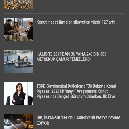
Konut inşaat firmaları şikayetleri yüzde 127 arttı
HALİÇ’TE 2019’DAN BU YANA 240 BİN 500
METREKÜP ÇAMUR TEMİZLENDİ
TSKB Gayrimenkul Değerleme “Bir Bakışta Konut
Piyasası 2026 İlk Yarıyıl” Araştırması: Konut
Piyasasında Dengeli Görünüm Sürerken, İlk El ve
İpotekli Satışlarda Sınırlı Toparlanma Dikkat Çekti
İBB, İSTANBUL’UN YOLLARINI YENİLEMEYE DEVAM
EDİYOR