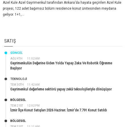
Azel Kule Azel Gayrimenkul tarafından Ankara'da hayata geçirilen Azel Kule
projesi, 122 adet bağımsız bölüm residence konut ünitesinden meydana
geliyor. 1+1,...
SATIŞ
GÜNCEL
AĞU 4TH
11:02 AM
Gayrimenkulün Değerine Giden Yolda Yapay Zeka Ve Robotik Öğrenme
Başlıyor
TEKNOLOJİ
TEM 30TH
11:42 AM
Gayrimenkul değerleme sektörü yapay zekâ teknolojileriyle dönüşüyor
BÖLGESEL
TEM 21ST
12:02 PM
İzmir İlçe Konut Satışları 2026 Haziran: İzmir’de 7.791 Konut Satıldı
BÖLGESEL
TEM 21ST
11:11 AM