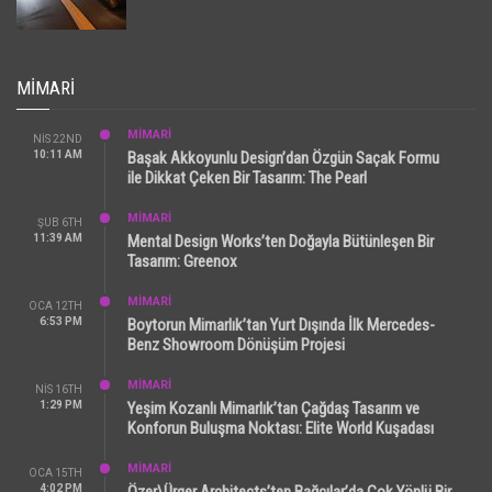
MIMARI
MİMARİ
NIS 22ND
10:11 AM
Başak Akkoyunlu Design’dan Özgün Saçak Formu
ile Dikkat Çeken Bir Tasarım: The Pearl
MİMARİ
ŞUB 6TH
11:39 AM
Mental Design Works’ten Doğayla Bütünleşen Bir
Tasarım: Greenox
MİMARİ
OCA 12TH
6:53 PM
Boytorun Mimarlık’tan Yurt Dışında İlk Mercedes-
Benz Showroom Dönüşüm Projesi
MİMARİ
NIS 16TH
1:29 PM
Yeşim Kozanlı Mimarlık’tan Çağdaş Tasarım ve
Konforun Buluşma Noktası: Elite World Kuşadası
MİMARİ
OCA 15TH
4:02 PM
Özer\Ürger Architects’ten Bağcılar’da Çok Yönlü Bir