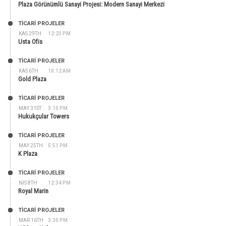
Plaza Görünümlü Sanayi Projesi: Modern Sanayi Merkezi
TİCARİ PROJELER
KAS 29TH
12:23 PM
Usta Ofis
TİCARİ PROJELER
KAS 6TH
10:12 AM
Gold Plaza
TİCARİ PROJELER
MAY 31ST
3:10 PM
Hukukçular Towers
TİCARİ PROJELER
MAY 25TH
5:51 PM
K Plaza
TİCARİ PROJELER
NIS 8TH
12:34 PM
Royal Marin
TİCARİ PROJELER
MAR 16TH
3:30 PM