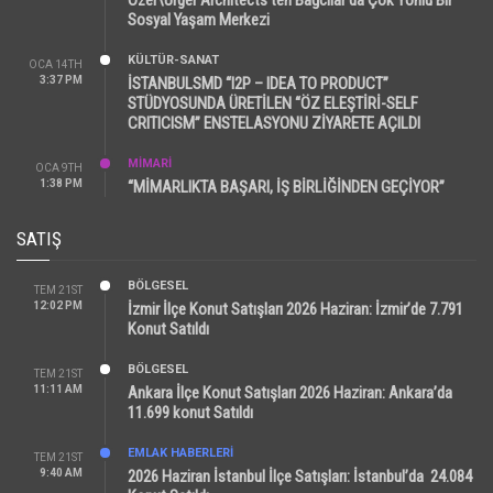
Sosyal Yaşam Merkezi
KÜLTÜR-SANAT
OCA 14TH
3:37 PM
İSTANBULSMD “I2P – IDEA TO PRODUCT”
STÜDYOSUNDA ÜRETİLEN “ÖZ ELEŞTİRİ-SELF
CRITICISM” ENSTELASYONU ZİYARETE AÇILDI
MİMARİ
OCA 9TH
1:38 PM
“MİMARLIKTA BAŞARI, İŞ BİRLİĞİNDEN GEÇİYOR”
SATIŞ
BÖLGESEL
TEM 21ST
12:02 PM
İzmir İlçe Konut Satışları 2026 Haziran: İzmir’de 7.791
Konut Satıldı
BÖLGESEL
TEM 21ST
11:11 AM
Ankara İlçe Konut Satışları 2026 Haziran: Ankara’da
11.699 konut Satıldı
EMLAK HABERLERI
TEM 21ST
9:40 AM
2026 Haziran İstanbul İlçe Satışları: İstanbul’da 24.084