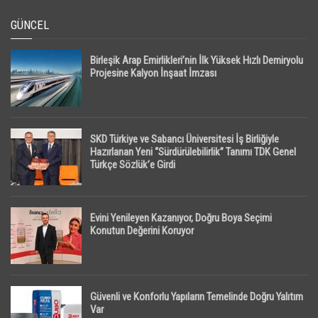
GÜNCEL
Birleşik Arap Emirlikleri’nin İlk Yüksek Hızlı Demiryolu
Projesine Kalyon İnşaat İmzası
SKD Türkiye ve Sabancı Üniversitesi İş Birliğiyle
Hazırlanan Yeni “Sürdürülebilirlik” Tanımı TDK Genel
Türkçe Sözlük’e Girdi
Evini Yenileyen Kazanıyor, Doğru Boya Seçimi
Konutun Değerini Koruyor
Güvenli ve Konforlu Yapıların Temelinde Doğru Yalıtım
Var