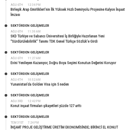
AĞU 6TH
12:34 PM
Birleşik Arap Emirlikleri’nin İlk Yüksek Hızlı Demiryolu Projesine Kalyon İnşaat
İmzası
SEKTÖRDEN GELIŞMELER
AĞU 6TH
11:30 AM
SKD Türkiye ve Sabancı Üniversitesi İş Birliğiyle Hazırlanan Yeni
“Sürdürülebilirlik” Tanımı TDK Genel Türkçe Sözlük’e Girdi
SEKTÖRDEN GELIŞMELER
AĞU 6TH
11:27 AM
Evini Yenileyen Kazanıyor, Doğru Boya Seçimi Konutun Değerini Koruyor
SEKTÖRDEN GELIŞMELER
AĞU 4TH
10:52 AM
Yunanistan’da Golden Visa için 5 neden
SEKTÖRDEN GELIŞMELER
AĞU 3RD
12:42 PM
Konut inşaat firmaları şikayetleri yüzde 127 arttı
SEKTÖRDEN GELIŞMELER
TEM 31ST
7:24 PM
İNŞAAT PROJE GELİŞTİRME ÜRETİM EKONOMİSİNDE; BİRİNCİ EL KONUT