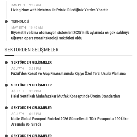
KAS 19TH
9:50 AM
Living Now with Netatmo ile Evinizi Dilediğiniz Yerden Yönetin
TEKNOLOJİ
MAY 15TH
10:40 AM
Biyometri ve bina otomasyon sistemleri 2025’in ilk aylarında en çok saldırıya
uğrayan operasyonel teknoloji sektörleri oldu
SEKTÖRDEN GELIŞMELER
SEKTÖRDEN GELIŞMELER
AĞU 7TH
3:38 PM
Fuzul’den Konut ve Araç Finansmanında Kişiye Özel Terzi Usulü Planlama
SEKTÖRDEN GELIŞMELER
AĞU 7TH
3:32 PM
Helal Sertifikalı Muhafazakar Mutfak Konseptinde Üretim Standartları
SEKTÖRDEN GELIŞMELER
AĞU 6TH
6:15 PM
Notte Global Pasaport Endeksi 2026 Güncellendi: Türk Pasaportu 199 Ülke
Arasında 86. Sırada
SEKTÖRDEN GELIŞMELER