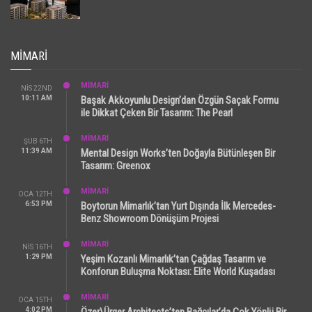
MIMARI
MİMARİ
NIS 22ND
10:11 AM
Başak Akkoyunlu Design’dan Özgün Saçak Formu
ile Dikkat Çeken Bir Tasarım: The Pearl
MİMARİ
ŞUB 6TH
11:39 AM
Mental Design Works’ten Doğayla Bütünleşen Bir
Tasarım: Greenox
MİMARİ
OCA 12TH
6:53 PM
Boytorun Mimarlık’tan Yurt Dışında İlk Mercedes-
Benz Showroom Dönüşüm Projesi
MİMARİ
NIS 16TH
1:29 PM
Yeşim Kozanlı Mimarlık’tan Çağdaş Tasarım ve
Konforun Buluşma Noktası: Elite World Kuşadası
MİMARİ
OCA 15TH
4:02 PM
Özer\Ürger Architects’ten Bağcılar’da Çok Yönlü Bir