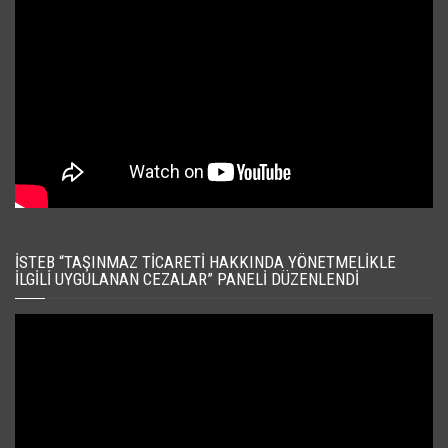
İSTEB “TAŞINMAZ TICARETI HAKKINDA YÖNETMELIKLE
İLGILI UYGULANAN CEZALAR” PANELI DÜZENLENDI