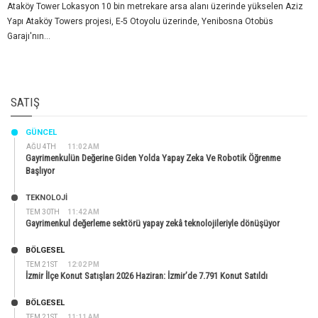
Ataköy Tower Lokasyon 10 bin metrekare arsa alanı üzerinde yükselen Aziz
Yapı Ataköy Towers projesi, E-5 Otoyolu üzerinde, Yenibosna Otobüs
Garajı'nın...
SATIŞ
GÜNCEL
AĞU 4TH
11:02 AM
Gayrimenkulün Değerine Giden Yolda Yapay Zeka Ve Robotik Öğrenme
Başlıyor
TEKNOLOJİ
TEM 30TH
11:42 AM
Gayrimenkul değerleme sektörü yapay zekâ teknolojileriyle dönüşüyor
BÖLGESEL
TEM 21ST
12:02 PM
İzmir İlçe Konut Satışları 2026 Haziran: İzmir’de 7.791 Konut Satıldı
BÖLGESEL
TEM 21ST
11:11 AM