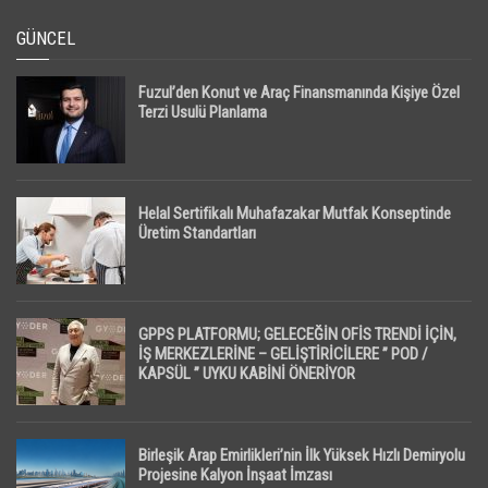
GÜNCEL
Fuzul’den Konut ve Araç Finansmanında Kişiye Özel
Terzi Usulü Planlama
Helal Sertifikalı Muhafazakar Mutfak Konseptinde
Üretim Standartları
GPPS PLATFORMU; GELECEĞİN OFİS TRENDİ İÇİN,
İŞ MERKEZLERİNE – GELİŞTİRİCİLERE ” POD /
KAPSÜL ” UYKU KABİNİ ÖNERİYOR
Birleşik Arap Emirlikleri’nin İlk Yüksek Hızlı Demiryolu
Projesine Kalyon İnşaat İmzası