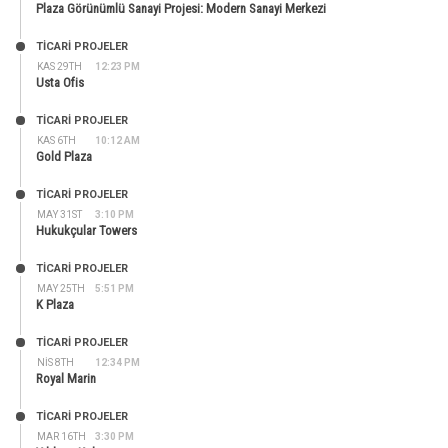
Plaza Görünümlü Sanayi Projesi: Modern Sanayi Merkezi
TİCARİ PROJELER
KAS 29TH
12:23 PM
Usta Ofis
TİCARİ PROJELER
KAS 6TH
10:12 AM
Gold Plaza
TİCARİ PROJELER
MAY 31ST
3:10 PM
Hukukçular Towers
TİCARİ PROJELER
MAY 25TH
5:51 PM
K Plaza
TİCARİ PROJELER
NIS 8TH
12:34 PM
Royal Marin
TİCARİ PROJELER
MAR 16TH
3:30 PM