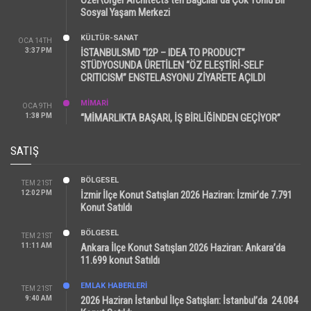
Sosyal Yaşam Merkezi
KÜLTÜR-SANAT
OCA 14TH
3:37 PM
İSTANBULSMD “I2P – IDEA TO PRODUCT”
STÜDYOSUNDA ÜRETİLEN “ÖZ ELEŞTİRİ-SELF
CRITICISM” ENSTELASYONU ZİYARETE AÇILDI
MİMARİ
OCA 9TH
1:38 PM
“MİMARLIKTA BAŞARI, İŞ BİRLİĞİNDEN GEÇİYOR”
SATIŞ
BÖLGESEL
TEM 21ST
12:02 PM
İzmir İlçe Konut Satışları 2026 Haziran: İzmir’de 7.791
Konut Satıldı
BÖLGESEL
TEM 21ST
11:11 AM
Ankara İlçe Konut Satışları 2026 Haziran: Ankara’da
11.699 konut Satıldı
EMLAK HABERLERI
TEM 21ST
9:40 AM
2026 Haziran İstanbul İlçe Satışları: İstanbul’da 24.084