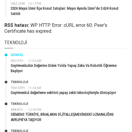
HAZ 23RD
12:17 PM
2026 Mayıs İzmir İlçe Konut Satışları: Mayıs Ayında İzmir’de 5.624 Konut
Satıldı
RSS hatası:
WP HTTP Error: cURL error 60: Peer's
Certificate has expired.
TEKNOLOJI
GÜNCEL
AĞU 4TH
11:02 AM
Gayrimenkulün Değerine Giden Yolda Yapay Zeka Ve Robotik Öğrenme
Başlıyor
TEKNOLOJİ
TEM 30TH
11:42 AM
Gayrimenkul değerleme sektörü yapay zekâ teknolojileriyle dönüşüyor
TEKNOLOJİ
ARA 8TH
12:29 PM
SİEMENS TÜRKİYE, BİNALARIN DİJİTALLEŞMESİNDEKİ UZMANLIĞINI
AVRUPA’YA TAŞIYOR
TEKNOLOJİ