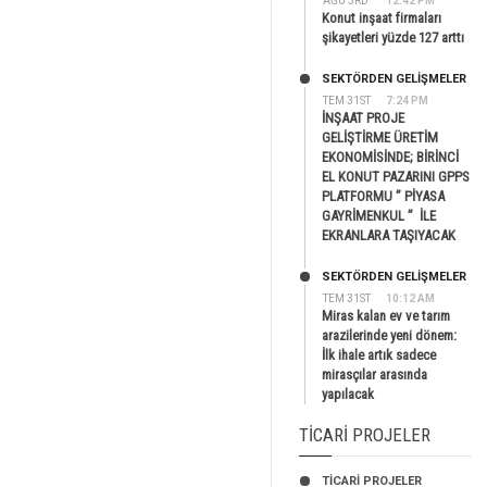
AĞU 3RD
12:42 PM
Konut inşaat firmaları
şikayetleri yüzde 127 arttı
SEKTÖRDEN GELIŞMELER
TEM 31ST
7:24 PM
İNŞAAT PROJE
GELİŞTİRME ÜRETİM
EKONOMİSİNDE; BİRİNCİ
EL KONUT PAZARINI GPPS
PLATFORMU ” PİYASA
GAYRİMENKUL ” İLE
EKRANLARA TAŞIYACAK
SEKTÖRDEN GELIŞMELER
TEM 31ST
10:12 AM
Miras kalan ev ve tarım
arazilerinde yeni dönem:
İlk ihale artık sadece
mirasçılar arasında
yapılacak
TICARI PROJELER
TİCARİ PROJELER