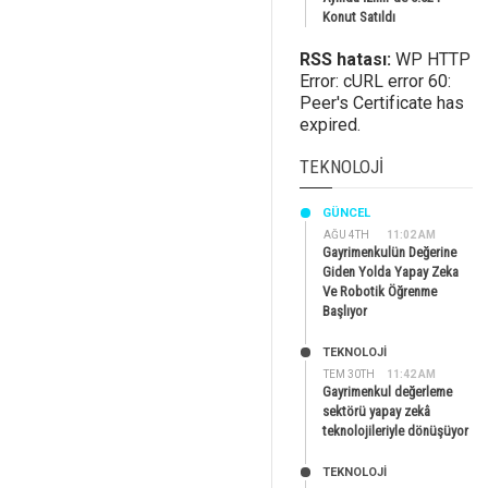
Konut Satıldı
RSS hatası:
WP HTTP
Error: cURL error 60:
Peer's Certificate has
expired.
TEKNOLOJI
GÜNCEL
AĞU 4TH
11:02 AM
Gayrimenkulün Değerine
Giden Yolda Yapay Zeka
Ve Robotik Öğrenme
Başlıyor
TEKNOLOJİ
TEM 30TH
11:42 AM
Gayrimenkul değerleme
sektörü yapay zekâ
teknolojileriyle dönüşüyor
TEKNOLOJİ