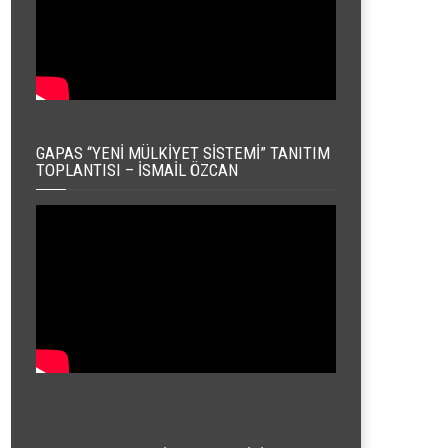
GAPAS “YENI MÜLKIYET SISTEMI” TANITIM
TOPLANTISI – İSMAIL ÖZCAN