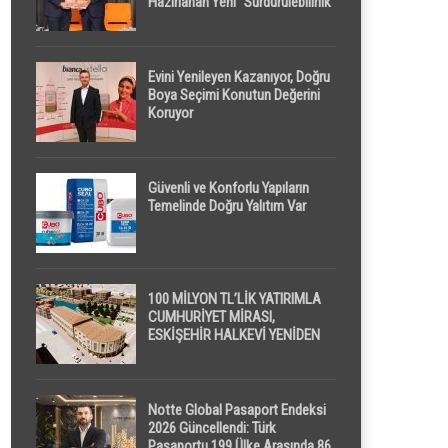
Hazırlanan Yeni “Sürdürülebilirlik”
Tanımı TDK Genel Türkçe
Sözlük’e Girdi
Evini Yenileyen Kazanıyor, Doğru
Boya Seçimi Konutun Değerini
Koruyor
Güvenli ve Konforlu Yapıların
Temelinde Doğru Yalıtım Var
100 MİLYON TL’LİK YATIRIMLA
CUMHURİYET MİRASI,
ESKİŞEHİR HALKEVİ YENİDEN
HAYAT BULUYOR
Notte Global Pasaport Endeksi
2026 Güncellendi: Türk
Pasaportu 199 Ülke Arasında 86.