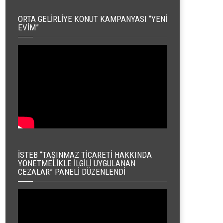
ORTA GELIRLIYE KONUT KAMPANYASI “YENI
EVIM”
İSTEB “TAŞINMAZ TICARETI HAKKINDA
YÖNETMELIKLE İLGILI UYGULANAN
CEZALAR” PANELI DÜZENLENDI