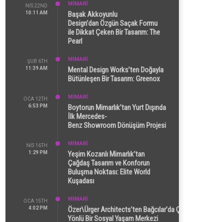
MİMARİ
NIS 22ND
10:11 AM
Başak Akkoyunlu
Design’dan Özgün Saçak Formu
ile Dikkat Çeken Bir Tasarım: The
Pearl
MİMARİ
ŞUB 6TH
11:39 AM
Mental Design Works’ten Doğayla
Bütünleşen Bir Tasarım: Greenox
MİMARİ
OCA 12TH
6:53 PM
Boytorun Mimarlık’tan Yurt Dışında
İlk Mercedes-
Benz Showroom Dönüşüm Projesi
MİMARİ
NIS 16TH
1:29 PM
Yeşim Kozanlı Mimarlık’tan
Çağdaş Tasarım ve Konforun
Buluşma Noktası: Elite World
Kuşadası
MİMARİ
OCA 15TH
4:02 PM
Özer\Ürger Architects’ten Bağcılar’da Çok
Yönlü Bir Sosyal Yaşam Merkezi