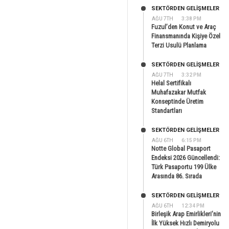
SEKTÖRDEN GELIŞMELER
AĞU 7TH
3:38 PM
Fuzul’den Konut ve Araç
Finansmanında Kişiye Özel
Terzi Usulü Planlama
SEKTÖRDEN GELIŞMELER
AĞU 7TH
3:32 PM
Helal Sertifikalı
Muhafazakar Mutfak
Konseptinde Üretim
Standartları
SEKTÖRDEN GELIŞMELER
AĞU 6TH
6:15 PM
Notte Global Pasaport
Endeksi 2026 Güncellendi:
Türk Pasaportu 199 Ülke
Arasında 86. Sırada
SEKTÖRDEN GELIŞMELER
AĞU 6TH
12:34 PM
Birleşik Arap Emirlikleri’nin
İlk Yüksek Hızlı Demiryolu