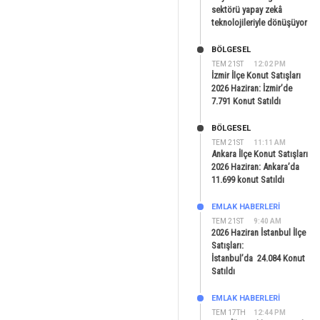
sektörü yapay zekâ
teknolojileriyle dönüşüyor
BÖLGESEL
TEM 21ST
12:02 PM
İzmir İlçe Konut Satışları
2026 Haziran: İzmir’de
7.791 Konut Satıldı
BÖLGESEL
TEM 21ST
11:11 AM
Ankara İlçe Konut Satışları
2026 Haziran: Ankara’da
11.699 konut Satıldı
EMLAK HABERLERI
TEM 21ST
9:40 AM
2026 Haziran İstanbul İlçe
Satışları:
İstanbul’da 24.084 Konut
Satıldı
EMLAK HABERLERI
TEM 17TH
12:44 PM