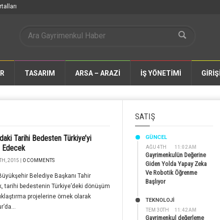
talları
AR
TASARIM
ARSA – ARAZİ
İŞ YÖNETİMİ
GİRİŞ
SATIŞ
daki Tarihi Bedesten Türkiye’yi
GÜNCEL
l Edecek
AĞU 4TH
11:02 AM
Gayrimenkulün Değerine
H, 2015 |
0 COMMENTS
Giden Yolda Yapay Zeka
Ve Robotik Öğrenme
üyükşehir Belediye Başkanı Tahir
Başlıyor
, tarihi bedestenin Türkiye’deki dönüşüm
ıklaştırma projelerine örnek olarak
TEKNOLOJİ
r’da...
TEM 30TH
11:42 AM
Gayrimenkul değerleme