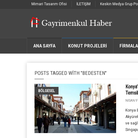
Mimari Tasarım Ofisi
İLETİŞİM
Keskin Medya Grup Por
ANA SAYFA
KONUT PROJELERİ
FIRMAL
POSTS TAGGED WITH "BEDESTEN"
Konya’
BÖLGESEL
Temsi
NISAN 9T
Konya B
Akyürek
ve sağl
Singapu