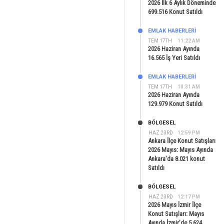
2026 İlk 6 Aylık Döneminde
699.516 Konut Satıldı
EMLAK HABERLERI
TEM 17TH
11:22 AM
2026 Haziran Ayında
16.565 İş Yeri Satıldı
EMLAK HABERLERI
TEM 17TH
10:31 AM
2026 Haziran Ayında
129.979 Konut Satıldı
BÖLGESEL
HAZ 23RD
12:59 PM
Ankara İlçe Konut Satışları
2026 Mayıs: Mayıs Ayında
Ankara’da 8.021 konut
Satıldı
BÖLGESEL
HAZ 23RD
12:17 PM
2026 Mayıs İzmir İlçe
Konut Satışları: Mayıs
Ayında İzmir’de 5.624