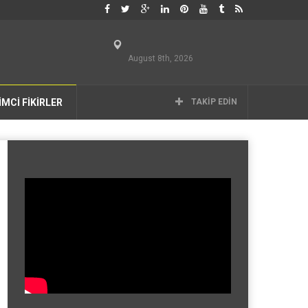
August 8th, 2026
İMCİ FİKİRLER
TAKIP EDIN