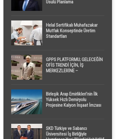
Usulü Planlama
Helal Sertifikalı Muhafazakar
Mutfak Konseptinde Üretim
Standartları
GPPS PLATFORMU; GELECEĞİN
OFİS TRENDİ İÇİN, İŞ
MERKEZLERİNE –
GELİŞTİRİCİLERE ” POD /
KAPSÜL ” UYKU KABİNİ
ÖNERİYOR
Birleşik Arap Emirlikleri’nin İlk
Yüksek Hızlı Demiryolu
Projesine Kalyon İnşaat İmzası
SKD Türkiye ve Sabancı
Üniversitesi İş Birliğiyle