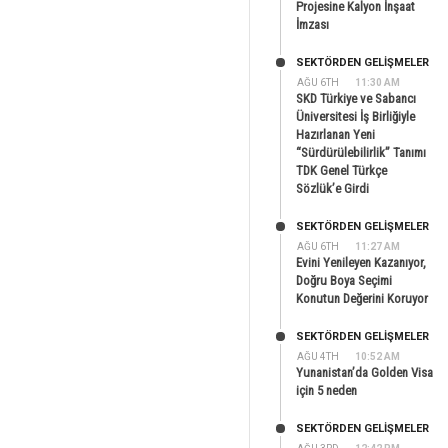
Projesine Kalyon İnşaat
İmzası
SEKTÖRDEN GELIŞMELER
AĞU 6TH
11:30 AM
SKD Türkiye ve Sabancı
Üniversitesi İş Birliğiyle
Hazırlanan Yeni
“Sürdürülebilirlik” Tanımı
TDK Genel Türkçe
Sözlük’e Girdi
SEKTÖRDEN GELIŞMELER
AĞU 6TH
11:27 AM
Evini Yenileyen Kazanıyor,
Doğru Boya Seçimi
Konutun Değerini Koruyor
SEKTÖRDEN GELIŞMELER
AĞU 4TH
10:52 AM
Yunanistan’da Golden Visa
için 5 neden
SEKTÖRDEN GELIŞMELER