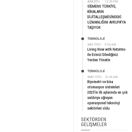
ARA 8TH
12:29 PM
SİEMENS TÜRKİYE,
BİNALARIN
DİJİTALLEŞMESİNDEKİ
UZMANLIĞINI AVRUPA’YA
TAŞIYOR
TEKNOLOJİ
KAS 19TH
9:50 AM
Living Now with Netatmo
ile Evinizi Dilediğiniz
Yerden Yönetin
TEKNOLOJİ
MAY 15TH
10:40 AM
Biyometri ve bina
otomasyon sistemleri
2025’in ilk aylarında en çok
saldırıya uğrayan
operasyonel teknoloji
sektörleri oldu
SEKTÖRDEN
GELIŞMELER