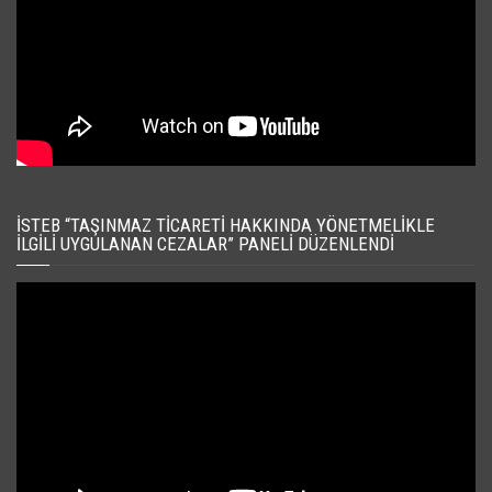
İSTEB “TAŞINMAZ TICARETI HAKKINDA YÖNETMELIKLE
İLGILI UYGULANAN CEZALAR” PANELI DÜZENLENDI