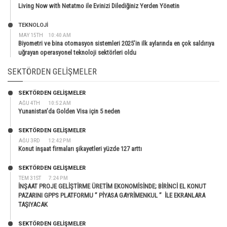
Living Now with Netatmo ile Evinizi Dilediğiniz Yerden Yönetin
TEKNOLOJİ
MAY 15TH
10:40 AM
Biyometri ve bina otomasyon sistemleri 2025’in ilk aylarında en çok saldırıya
uğrayan operasyonel teknoloji sektörleri oldu
SEKTÖRDEN GELIŞMELER
SEKTÖRDEN GELIŞMELER
AĞU 4TH
10:52 AM
Yunanistan’da Golden Visa için 5 neden
SEKTÖRDEN GELIŞMELER
AĞU 3RD
12:42 PM
Konut inşaat firmaları şikayetleri yüzde 127 arttı
SEKTÖRDEN GELIŞMELER
TEM 31ST
7:24 PM
İNŞAAT PROJE GELİŞTİRME ÜRETİM EKONOMİSİNDE; BİRİNCİ EL KONUT
PAZARINI GPPS PLATFORMU ” PİYASA GAYRİMENKUL ” İLE EKRANLARA
TAŞIYACAK
SEKTÖRDEN GELIŞMELER