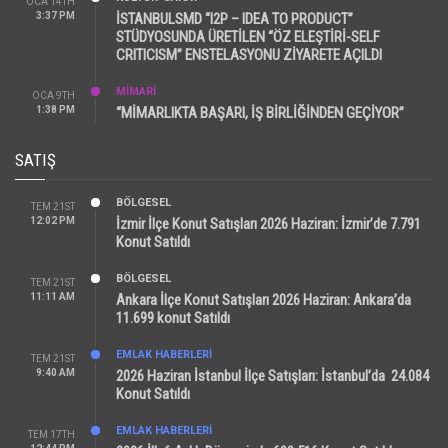
OCA 14TH
3:37 PM
İSTANBULSMD “I2P – IDEA TO PRODUCT”
STÜDYOSUNDA ÜRETİLEN “ÖZ ELEŞTİRİ-SELF
CRITICISM” ENSTELASYONU ZİYARETE AÇILDI
MİMARİ
OCA 9TH
1:38 PM
“MİMARLIKTA BAŞARI, İŞ BİRLİĞİNDEN GEÇİYOR”
SATIŞ
BÖLGESEL
TEM 21ST
12:02 PM
İzmir İlçe Konut Satışları 2026 Haziran: İzmir’de 7.791
Konut Satıldı
BÖLGESEL
TEM 21ST
11:11 AM
Ankara İlçe Konut Satışları 2026 Haziran: Ankara’da
11.699 konut Satıldı
EMLAK HABERLERI
TEM 21ST
9:40 AM
2026 Haziran İstanbul İlçe Satışları: İstanbul’da 24.084
Konut Satıldı
EMLAK HABERLERI
TEM 17TH