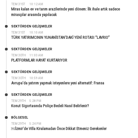
TEM 31ST
10:12 AM
Miras kalan ev ve tarım arazilerinde yeni dönem: İlk ihale artık sadece
mirasçılar arasında yapılacak
SEKTÖRDEN GELIŞMELER
TEM 31ST
10:10 AM
TÜRK YATIRIMCININ YUNANİSTAN’DAKİ YENİ ROTASI “LAVRIO”
SEKTÖRDEN GELIŞMELER
TEM 30TH
11:03 AM
PLATFORMLAR HAYAT KURTARIYOR
SEKTÖRDEN GELIŞMELER
TEM 30TH
10:59 AM
Avrupa’da yatırım yapmak isteyenlere yeni alternatif: Fransa
SEKTÖRDEN GELIŞMELER
TEM 29TH
5:28 PM
Konut Sigortasında Poliçe Bedeli Nasıl Belirlenir?
BÖLGESEL
TEM 29TH
5:24 PM
￼İzmir’de Villa Kiralamadan Önce Dikkat Etmeniz Gerekenler