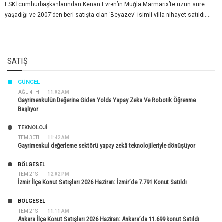
ESKİ cumhurbaşkanlarından Kenan Evren’in Muğla Marmaris’te uzun süre
yaşadığı ve 2007’den beri satışta olan 'Beyazev' isimli villa nihayet satıldı....
SATIŞ
GÜNCEL
AĞU 4TH
11:02 AM
Gayrimenkulün Değerine Giden Yolda Yapay Zeka Ve Robotik Öğrenme
Başlıyor
TEKNOLOJİ
TEM 30TH
11:42 AM
Gayrimenkul değerleme sektörü yapay zekâ teknolojileriyle dönüşüyor
BÖLGESEL
TEM 21ST
12:02 PM
İzmir İlçe Konut Satışları 2026 Haziran: İzmir’de 7.791 Konut Satıldı
BÖLGESEL
TEM 21ST
11:11 AM
Ankara İlçe Konut Satışları 2026 Haziran: Ankara’da 11.699 konut Satıldı