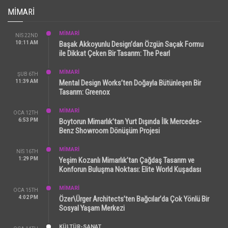
MIMARI
MİMARİ
NIS 22ND
10:11 AM
Başak Akkoyunlu Design’dan Özgün Saçak Formu
ile Dikkat Çeken Bir Tasarım: The Pearl
MİMARİ
ŞUB 6TH
11:39 AM
Mental Design Works’ten Doğayla Bütünleşen Bir
Tasarım: Greenox
MİMARİ
OCA 12TH
6:53 PM
Boytorun Mimarlık’tan Yurt Dışında İlk Mercedes-
Benz Showroom Dönüşüm Projesi
MİMARİ
NIS 16TH
1:29 PM
Yeşim Kozanlı Mimarlık’tan Çağdaş Tasarım ve
Konforun Buluşma Noktası: Elite World Kuşadası
MİMARİ
OCA 15TH
4:02 PM
Özer\Ürger Architects’ten Bağcılar’da Çok Yönlü Bir
Sosyal Yaşam Merkezi
KÜLTÜR-SANAT