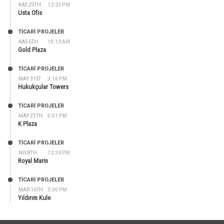
KAS 29TH
12:23 PM
Usta Ofis
TİCARİ PROJELER
KAS 6TH
10:12 AM
Gold Plaza
TİCARİ PROJELER
MAY 31ST
3:10 PM
Hukukçular Towers
TİCARİ PROJELER
MAY 25TH
5:51 PM
K Plaza
TİCARİ PROJELER
NIS 8TH
12:34 PM
Royal Marin
TİCARİ PROJELER
MAR 16TH
3:30 PM
Yıldırım Kule