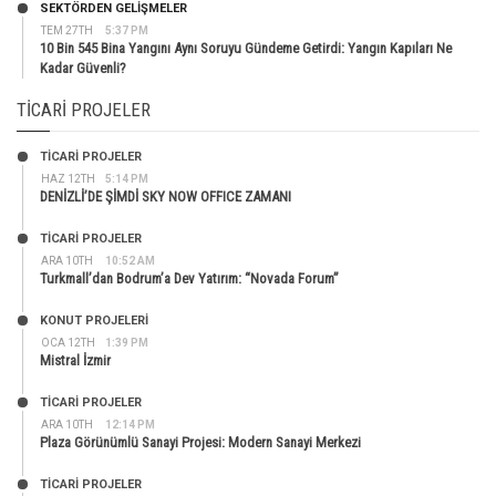
SEKTÖRDEN GELIŞMELER
TEM 27TH
5:37 PM
10 Bin 545 Bina Yangını Aynı Soruyu Gündeme Getirdi: Yangın Kapıları Ne
Kadar Güvenli?
TICARI PROJELER
TİCARİ PROJELER
HAZ 12TH
5:14 PM
DENİZLİ’DE ŞİMDİ SKY NOW OFFICE ZAMANI
TİCARİ PROJELER
ARA 10TH
10:52 AM
Turkmall’dan Bodrum’a Dev Yatırım: “Novada Forum”
KONUT PROJELERI
OCA 12TH
1:39 PM
Mistral İzmir
TİCARİ PROJELER
ARA 10TH
12:14 PM
Plaza Görünümlü Sanayi Projesi: Modern Sanayi Merkezi
TİCARİ PROJELER