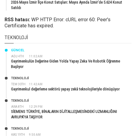
2026 Mayıs İzmir İlçe Konut Satışları: Mayıs Ayında İzmir’de 5.624 Konut
Satıldı
RSS hatası:
WP HTTP Error: cURL error 60: Peer's
Certificate has expired.
TEKNOLOJI
GÜNCEL
AĞU 4TH
11:02 AM
Gayrimenkulün Değerine Giden Yolda Yapay Zeka Ve Robotik Öğrenme
Başlıyor
TEKNOLOJİ
TEM 30TH
11:42 AM
Gayrimenkul değerleme sektörü yapay zekâ teknolojileriyle dönüşüyor
TEKNOLOJİ
ARA 8TH
12:29 PM
SİEMENS TÜRKİYE, BİNALARIN DİJİTALLEŞMESİNDEKİ UZMANLIĞINI
AVRUPA’YA TAŞIYOR
TEKNOLOJİ
KAS 19TH
9:50 AM