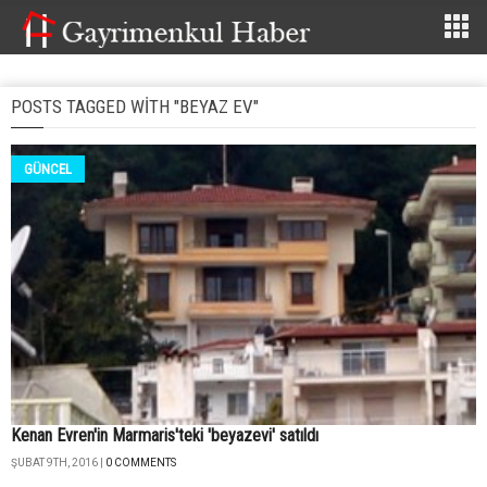
POSTS TAGGED WITH "BEYAZ EV"
GÜNCEL
Kenan Evren'in Marmaris'teki 'beyazevi' satıldı
ŞUBAT 9TH, 2016 |
0 COMMENTS