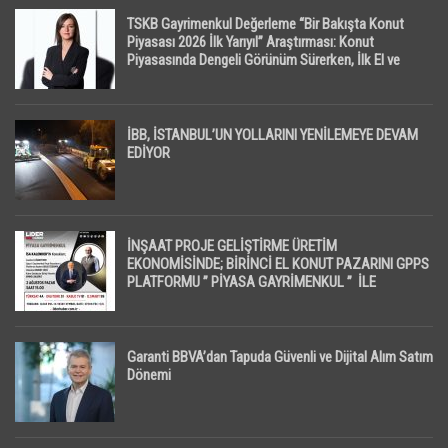
TSKB Gayrimenkul Değerleme “Bir Bakışta Konut
Piyasası 2026 İlk Yarıyıl” Araştırması: Konut
Piyasasında Dengeli Görünüm Sürerken, İlk El ve
İpotekli Satışlarda Sınırlı Toparlanma Dikkat Çekti
İBB, İSTANBUL’UN YOLLARINI YENİLEMEYE DEVAM
EDİYOR
İNŞAAT PROJE GELİŞTİRME ÜRETİM
EKONOMİSİNDE; BİRİNCİ EL KONUT PAZARINI GPPS
PLATFORMU ” PİYASA GAYRİMENKUL ” İLE
EKRANLARA TAŞIYACAK
Garanti BBVA’dan Tapuda Güvenli ve Dijital Alım Satım
Dönemi