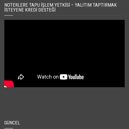
NOTERLERE TAPU İŞLEM YETKISI – YALITIM TAPTIRMAK
İSTEYENE KREDI DESTEĞI
GÜNCEL