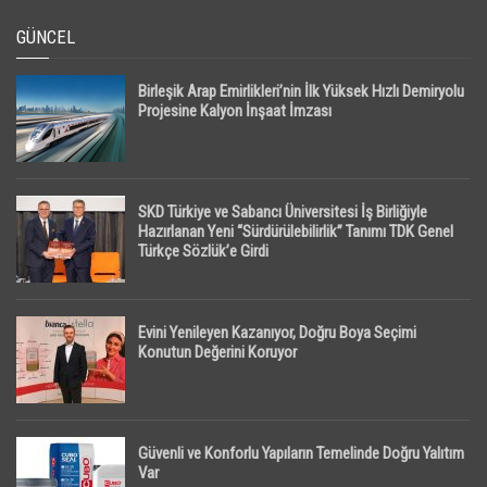
GÜNCEL
Birleşik Arap Emirlikleri’nin İlk Yüksek Hızlı Demiryolu
Projesine Kalyon İnşaat İmzası
SKD Türkiye ve Sabancı Üniversitesi İş Birliğiyle
Hazırlanan Yeni “Sürdürülebilirlik” Tanımı TDK Genel
Türkçe Sözlük’e Girdi
Evini Yenileyen Kazanıyor, Doğru Boya Seçimi
Konutun Değerini Koruyor
Güvenli ve Konforlu Yapıların Temelinde Doğru Yalıtım
Var