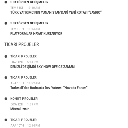
SEKTÖRDEN GELIŞMELER
TEM 31ST
10:10 AM
TÜRK YATIRIMCININ YUNANİSTAN’DAKİ YENİ ROTASI “LAVRIO”
SEKTÖRDEN GELIŞMELER
TEM 30TH
11:03 AM
PLATFORMLAR HAYAT KURTARIYOR
TICARI PROJELER
TİCARİ PROJELER
HAZ 12TH
5:14 PM
DENİZLİ’DE ŞİMDİ SKY NOW OFFICE ZAMANI
TİCARİ PROJELER
ARA 10TH
10:52 AM
Turkmall’dan Bodrum’a Dev Yatırım: “Novada Forum”
KONUT PROJELERI
OCA 12TH
1:39 PM
Mistral İzmir
TİCARİ PROJELER
ARA 10TH
12:14 PM