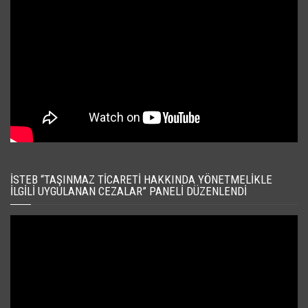
İSTEB “TAŞINMAZ TICARETI HAKKINDA YÖNETMELIKLE
İLGILI UYGULANAN CEZALAR” PANELI DÜZENLENDI