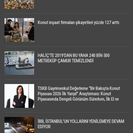
Konut inşaat firmaları şikayetleri yüzde 127 arttı
HALİÇ’TE 2019’DAN BU YANA 240 BİN 500
METREKÜP ÇAMUR TEMİZLENDİ
TSKB Gayrimenkul Değerleme “Bir Bakışta Konut
Piyasası 2026 İlk Yarıyıl” Araştırması: Konut
Piyasasında Dengeli Görünüm Sürerken, İlk El ve
İpotekli Satışlarda Sınırlı Toparlanma Dikkat Çekti
İBB, İSTANBUL’UN YOLLARINI YENİLEMEYE DEVAM
EDİYOR