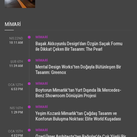
MIMARI
MİMARİ
NIS 22ND
10:11 AM
Başak Akkoyunlu Design’dan Özgün Saçak Formu
ile Dikkat Çeken Bir Tasarım: The Pearl
MİMARİ
ŞUB 6TH
11:39 AM
Mental Design Works’ten Doğayla Bütünleşen Bir
Tasarım: Greenox
MİMARİ
OCA 12TH
6:53 PM
Boytorun Mimarlık’tan Yurt Dışında İlk Mercedes-
Benz Showroom Dönüşüm Projesi
MİMARİ
NIS 16TH
1:29 PM
Yeşim Kozanlı Mimarlık’tan Çağdaş Tasarım ve
Konforun Buluşma Noktası: Elite World Kuşadası
MİMARİ
OCA 15TH
4:02 PM
Özer\Ürger Architects’ten Bağcılar’da Çok Yönlü Bir