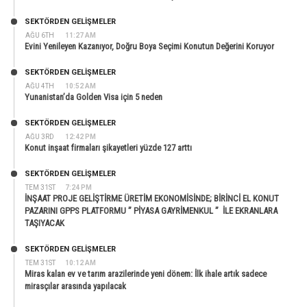
SEKTÖRDEN GELIŞMELER
AĞU 6TH
11:27 AM
Evini Yenileyen Kazanıyor, Doğru Boya Seçimi Konutun Değerini Koruyor
SEKTÖRDEN GELIŞMELER
AĞU 4TH
10:52 AM
Yunanistan’da Golden Visa için 5 neden
SEKTÖRDEN GELIŞMELER
AĞU 3RD
12:42 PM
Konut inşaat firmaları şikayetleri yüzde 127 arttı
SEKTÖRDEN GELIŞMELER
TEM 31ST
7:24 PM
İNŞAAT PROJE GELİŞTİRME ÜRETİM EKONOMİSİNDE; BİRİNCİ EL KONUT
PAZARINI GPPS PLATFORMU ” PİYASA GAYRİMENKUL ” İLE EKRANLARA
TAŞIYACAK
SEKTÖRDEN GELIŞMELER
TEM 31ST
10:12 AM
Miras kalan ev ve tarım arazilerinde yeni dönem: İlk ihale artık sadece
mirasçılar arasında yapılacak