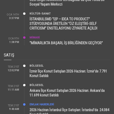
Sosyal Yaşam Merkezi
KÜLTÜR-SANAT
OCA 14TH
3:37 PM
İSTANBULSMD “I2P – IDEA TO PRODUCT”
STÜDYOSUNDA ÜRETİLEN “ÖZ ELEŞTİRİ-SELF
CRITICISM” ENSTELASYONU ZİYARETE AÇILDI
MİMARİ
OCA 9TH
1:38 PM
“MİMARLIKTA BAŞARI, İŞ BİRLİĞİNDEN GEÇİYOR”
SATIŞ
BÖLGESEL
TEM 21ST
12:02 PM
İzmir İlçe Konut Satışları 2026 Haziran: İzmir’de 7.791
Konut Satıldı
BÖLGESEL
TEM 21ST
11:11 AM
Ankara İlçe Konut Satışları 2026 Haziran: Ankara’da
11.699 konut Satıldı
EMLAK HABERLERI
TEM 21ST
9:40 AM
2026 Haziran İstanbul İlçe Satışları: İstanbul’da 24.084