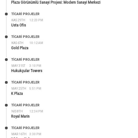
Plaza Görünümlü Sanayi Projesi: Modern Sanayi Merkezi
TİCARİ PROJELER
KAS 29TH
12:23 PM
Usta Ofis
TİCARİ PROJELER
KAS 6TH
10:12 AM
Gold Plaza
TİCARİ PROJELER
MAY 31ST
3:10 PM
Hukukçular Towers
TİCARİ PROJELER
MAY 25TH
5:51 PM
K Plaza
TİCARİ PROJELER
NIS 8TH
12:34 PM
Royal Marin
TİCARİ PROJELER
MAR 16TH
3:30 PM