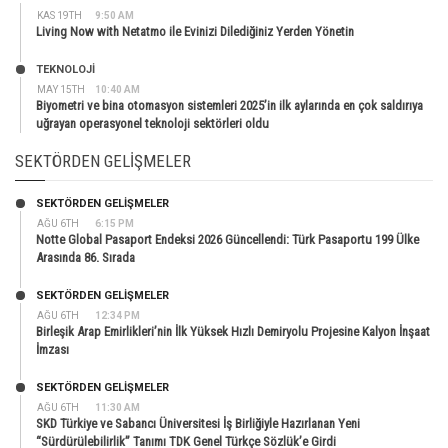
KAS 19TH
9:50 AM
Living Now with Netatmo ile Evinizi Dilediğiniz Yerden Yönetin
TEKNOLOJİ
MAY 15TH
10:40 AM
Biyometri ve bina otomasyon sistemleri 2025’in ilk aylarında en çok saldırıya
uğrayan operasyonel teknoloji sektörleri oldu
SEKTÖRDEN GELIŞMELER
SEKTÖRDEN GELIŞMELER
AĞU 6TH
6:15 PM
Notte Global Pasaport Endeksi 2026 Güncellendi: Türk Pasaportu 199 Ülke
Arasında 86. Sırada
SEKTÖRDEN GELIŞMELER
AĞU 6TH
12:34 PM
Birleşik Arap Emirlikleri’nin İlk Yüksek Hızlı Demiryolu Projesine Kalyon İnşaat
İmzası
SEKTÖRDEN GELIŞMELER
AĞU 6TH
11:30 AM
SKD Türkiye ve Sabancı Üniversitesi İş Birliğiyle Hazırlanan Yeni
“Sürdürülebilirlik” Tanımı TDK Genel Türkçe Sözlük’e Girdi