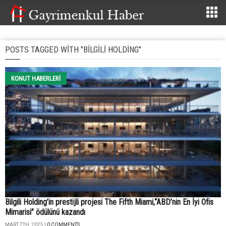
POSTS TAGGED WITH "BILGILI HOLDING"
KONUT HABERLERI
Bilgili Holding’in prestijli projesi The Fifth Miami,“ABD’nin En İyi Ofis
Mimarisi” ödülünü kazandı
MART 7TH, 2025 |
0 COMMENTS