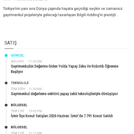
Türkiye’nin yanı sıra Dünya çapında hayata geçirdiği seçkin ve zamansız
gayrimenkul projeleriyle geleceği tasarlayan Bilgili Holding’in prestijli...
SATIŞ
GÜNCEL
AĞU 4TH
11:02 AM
Gayrimenkulün Değerine Giden Yolda Yapay Zeka Ve Robotik Öğrenme
Başlıyor
TEKNOLOJİ
TEM 30TH
11:42 AM
Gayrimenkul değerleme sektörü yapay zekâ teknolojileriyle dönüşüyor
BÖLGESEL
TEM 21ST
12:02 PM
İzmir İlçe Konut Satışları 2026 Haziran: İzmir’de 7.791 Konut Satıldı
BÖLGESEL
TEM 21ST
11:11 AM