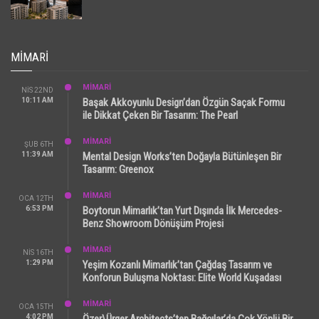
MIMARI
MİMARİ
NIS 22ND
10:11 AM
Başak Akkoyunlu Design’dan Özgün Saçak Formu
ile Dikkat Çeken Bir Tasarım: The Pearl
MİMARİ
ŞUB 6TH
11:39 AM
Mental Design Works’ten Doğayla Bütünleşen Bir
Tasarım: Greenox
MİMARİ
OCA 12TH
6:53 PM
Boytorun Mimarlık’tan Yurt Dışında İlk Mercedes-
Benz Showroom Dönüşüm Projesi
MİMARİ
NIS 16TH
1:29 PM
Yeşim Kozanlı Mimarlık’tan Çağdaş Tasarım ve
Konforun Buluşma Noktası: Elite World Kuşadası
MİMARİ
OCA 15TH
4:02 PM
Özer\Ürger Architects’ten Bağcılar’da Çok Yönlü Bir