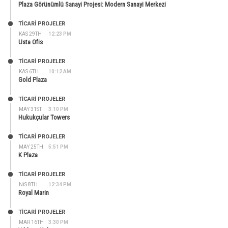
Plaza Görünümlü Sanayi Projesi: Modern Sanayi Merkezi
TİCARİ PROJELER
KAS 29TH
12:23 PM
Usta Ofis
TİCARİ PROJELER
KAS 6TH
10:12 AM
Gold Plaza
TİCARİ PROJELER
MAY 31ST
3:10 PM
Hukukçular Towers
TİCARİ PROJELER
MAY 25TH
5:51 PM
K Plaza
TİCARİ PROJELER
NIS 8TH
12:34 PM
Royal Marin
TİCARİ PROJELER
MAR 16TH
3:30 PM