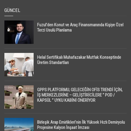
GÜNCEL
Fuzul’den Konut ve Araç Finansmanında Kişiye Özel
Terzi Usulü Planlama
Helal Sertifikalı Muhafazakar Mutfak Konseptinde
Üretim Standartları
GPPS PLATFORMU; GELECEĞİN OFİS TRENDİ İÇİN,
İŞ MERKEZLERİNE – GELİŞTİRİCİLERE ” POD /
KAPSÜL ” UYKU KABİNİ ÖNERİYOR
Birleşik Arap Emirlikleri’nin İlk Yüksek Hızlı Demiryolu
Projesine Kalyon İnşaat İmzası