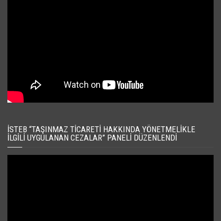
İSTEB “TAŞINMAZ TICARETI HAKKINDA YÖNETMELIKLE
İLGILI UYGULANAN CEZALAR” PANELI DÜZENLENDI