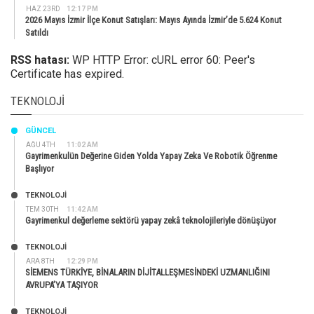
HAZ 23RD
12:17 PM
2026 Mayıs İzmir İlçe Konut Satışları: Mayıs Ayında İzmir’de 5.624 Konut
Satıldı
RSS hatası:
WP HTTP Error: cURL error 60: Peer's
Certificate has expired.
TEKNOLOJI
GÜNCEL
AĞU 4TH
11:02 AM
Gayrimenkulün Değerine Giden Yolda Yapay Zeka Ve Robotik Öğrenme
Başlıyor
TEKNOLOJİ
TEM 30TH
11:42 AM
Gayrimenkul değerleme sektörü yapay zekâ teknolojileriyle dönüşüyor
TEKNOLOJİ
ARA 8TH
12:29 PM
SİEMENS TÜRKİYE, BİNALARIN DİJİTALLEŞMESİNDEKİ UZMANLIĞINI
AVRUPA’YA TAŞIYOR
TEKNOLOJİ