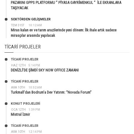
PAZARINI GPPS PLATFORMU ” PİYASA GAYRİMENKUL ” İLE EKRANLARA
TAŞIYACAK
SEKTÖRDEN GELIŞMELER
TEM 31ST
10:12 AM
Miras kalan ev ve tarım arazilerinde yeni dönem: İlk ihale artık sadece
mirasçılar arasında yapılacak
TICARI PROJELER
TİCARİ PROJELER
HAZ 12TH
5:14 PM
DENİZLİ’DE ŞİMDİ SKY NOW OFFICE ZAMANI
TİCARİ PROJELER
ARA 10TH
10:52 AM
Turkmall’dan Bodrum’a Dev Yatırım: “Novada Forum”
KONUT PROJELERI
OCA 12TH
1:39 PM
Mistral İzmir
TİCARİ PROJELER
ARA 10TH
12:14 PM