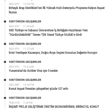
AĞU 6TH
12:34 PM
Birleşik Arap Emirlikleri’nin İlk Yüksek Hızlı Demiryolu Projesine Kalyon İnşaat
İmzası
SEKTÖRDEN GELIŞMELER
AĞU 6TH
11:30 AM
SKD Türkiye ve Sabancı Üniversitesi İş Birliğiyle Hazırlanan Yeni
“Sürdürülebilirlik” Tanımı TDK Genel Türkçe Sözlük’e Girdi
SEKTÖRDEN GELIŞMELER
AĞU 6TH
11:27 AM
Evini Yenileyen Kazanıyor, Doğru Boya Seçimi Konutun Değerini Koruyor
SEKTÖRDEN GELIŞMELER
AĞU 4TH
10:52 AM
Yunanistan’da Golden Visa için 5 neden
SEKTÖRDEN GELIŞMELER
AĞU 3RD
12:42 PM
Konut inşaat firmaları şikayetleri yüzde 127 arttı
SEKTÖRDEN GELIŞMELER
TEM 31ST
7:24 PM
İNŞAAT PROJE GELİŞTİRME ÜRETİM EKONOMİSİNDE; BİRİNCİ EL KONUT