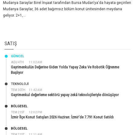
Mudanya Saraylar Birel İnşaat tarafından Bursa Mudan'ya'da hayata geçirilen
Mudanya Saraylar, 36 adet bağımsız bölüm konut ünitesinden meydana
geliyor. 2+1,...
SATIŞ
GÜNCEL
AĞU 4TH
11:02 AM
Gayrimenkulün Değerine Giden Yolda Yapay Zeka Ve Robotik Öğrenme
Başlıyor
TEKNOLOJİ
TEM 30TH
11:42 AM
Gayrimenkul değerleme sektörü yapay zekâ teknolojileriyle dönüşüyor
BÖLGESEL
TEM 21ST
12:02 PM
İzmir İlçe Konut Satışları 2026 Haziran: İzmir’de 7.791 Konut Satıldı
BÖLGESEL
TEM 21ST
11:11 AM