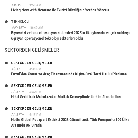
KAS 19TH
9:50 AM
Living Now with Netatmo ile Evinizi Dilediğiniz Yerden Yönetin
TEKNOLOJİ
MAY 15TH
10:40 AM
Biyometri ve bina otomasyon sistemleri 2025’in ilk aylarında en çok saldırıya
uğrayan operasyonel teknoloji sektörleri oldu
SEKTÖRDEN GELIŞMELER
SEKTÖRDEN GELIŞMELER
AĞU 7TH
3:38 PM
Fuzul’den Konut ve Araç Finansmanında Kişiye Özel Terzi Usulü Planlama
SEKTÖRDEN GELIŞMELER
AĞU 7TH
3:32 PM
Helal Sertifikalı Muhafazakar Mutfak Konseptinde Üretim Standartları
SEKTÖRDEN GELIŞMELER
AĞU 6TH
6:15 PM
Notte Global Pasaport Endeksi 2026 Güncellendi: Türk Pasaportu 199 Ülke
Arasında 86. Sırada
SEKTÖRDEN GELIŞMELER