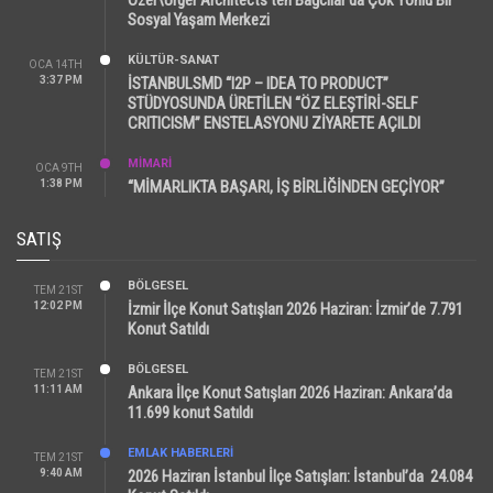
Sosyal Yaşam Merkezi
KÜLTÜR-SANAT
OCA 14TH
3:37 PM
İSTANBULSMD “I2P – IDEA TO PRODUCT”
STÜDYOSUNDA ÜRETİLEN “ÖZ ELEŞTİRİ-SELF
CRITICISM” ENSTELASYONU ZİYARETE AÇILDI
MİMARİ
OCA 9TH
1:38 PM
“MİMARLIKTA BAŞARI, İŞ BİRLİĞİNDEN GEÇİYOR”
SATIŞ
BÖLGESEL
TEM 21ST
12:02 PM
İzmir İlçe Konut Satışları 2026 Haziran: İzmir’de 7.791
Konut Satıldı
BÖLGESEL
TEM 21ST
11:11 AM
Ankara İlçe Konut Satışları 2026 Haziran: Ankara’da
11.699 konut Satıldı
EMLAK HABERLERI
TEM 21ST
9:40 AM
2026 Haziran İstanbul İlçe Satışları: İstanbul’da 24.084