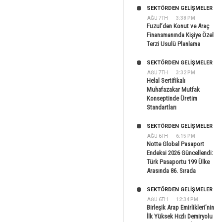
SEKTÖRDEN GELIŞMELER
AĞU 7TH
3:38 PM
Fuzul’den Konut ve Araç
Finansmanında Kişiye Özel
Terzi Usulü Planlama
SEKTÖRDEN GELIŞMELER
AĞU 7TH
3:32 PM
Helal Sertifikalı
Muhafazakar Mutfak
Konseptinde Üretim
Standartları
SEKTÖRDEN GELIŞMELER
AĞU 6TH
6:15 PM
Notte Global Pasaport
Endeksi 2026 Güncellendi:
Türk Pasaportu 199 Ülke
Arasında 86. Sırada
SEKTÖRDEN GELIŞMELER
AĞU 6TH
12:34 PM
Birleşik Arap Emirlikleri’nin
İlk Yüksek Hızlı Demiryolu