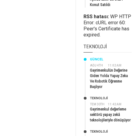
Konut Satıldı
RSS hatası:
WP HTTP
Error: cURL error 60:
Peer's Certificate has
expired.
TEKNOLOJI
GÜNCEL
AĞU 4TH
11:02 AM
Gayrimenkulün Değerine
Giden Yolda Yapay Zeka
Ve Robotik Öğrenme
Başlıyor
TEKNOLOJİ
TEM 30TH
11:42 AM
Gayrimenkul değerleme
sektörü yapay zekâ
teknolojileriyle dönüşüyor
TEKNOLOJİ