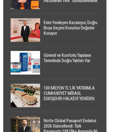
Hazırlanan Yeni “Sürdürülebilirlik”
Tanımı TDK Genel Türkçe
Sözlük’e Girdi
Evini Yenileyen Kazanıyor, Doğru
Boya Seçimi Konutun Değerini
Koruyor
Güvenli ve Konforlu Yapıların
Temelinde Doğru Yalıtım Var
100 MİLYON TL’LİK YATIRIMLA
CUMHURİYET MİRASI,
ESKİŞEHİR HALKEVİ YENİDEN
HAYAT BULUYOR
Notte Global Pasaport Endeksi
2026 Güncellendi: Türk
Pasaportu 199 Ülke Arasında 86.