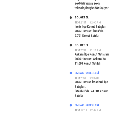
sektörü yapay zekâ
teknolojileriyle dönüşüyor
BÖLGESEL
TEM 21ST
12:02 PM
İzmir İlçe Konut Satışları
2026 Haziran: İzmir’de
7.791 Konut Satıldı
BÖLGESEL
TEM 21ST
11:11 AM
Ankara İlçe Konut Satışları
2026 Haziran: Ankara’da
11.699 konut Satıldı
EMLAK HABERLERI
TEM 21ST
9:40 AM
2026 Haziran İstanbul İlçe
Satışları:
İstanbul’da 24.084 Konut
Satıldı
EMLAK HABERLERI
TEM 17TH
12:44 PM