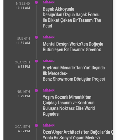
MİMARİ
NIS 22ND
10:11 AM
Başak Akkoyunlu
Design’dan Özgün Saçak Formu
ile Dikkat Çeken Bir Tasarım: The
Pearl
MİMARİ
ŞUB 6TH
11:39 AM
Mental Design Works’ten Doğayla
Bütünleşen Bir Tasarım: Greenox
MİMARİ
OCA 12TH
6:53 PM
Boytorun Mimarlık’tan Yurt Dışında
İlk Mercedes-
Benz Showroom Dönüşüm Projesi
MİMARİ
NIS 16TH
1:29 PM
Yeşim Kozanlı Mimarlık’tan
Çağdaş Tasarım ve Konforun
Buluşma Noktası: Elite World
Kuşadası
MİMARİ
OCA 15TH
4:02 PM
Özer\Ürger Architects’ten Bağcılar’da Çok
Yönlü Bir Sosyal Yaşam Merkezi