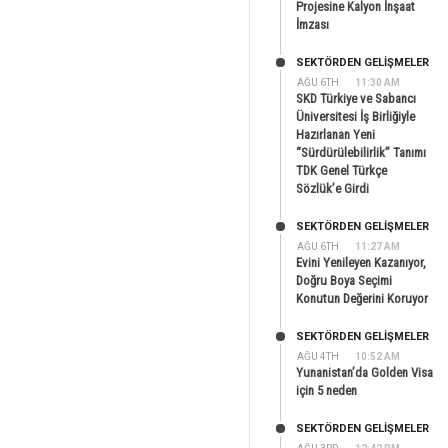
Projesine Kalyon İnşaat
İmzası
SEKTÖRDEN GELIŞMELER
AĞU 6TH
11:30 AM
SKD Türkiye ve Sabancı
Üniversitesi İş Birliğiyle
Hazırlanan Yeni
“Sürdürülebilirlik” Tanımı
TDK Genel Türkçe
Sözlük’e Girdi
SEKTÖRDEN GELIŞMELER
AĞU 6TH
11:27 AM
Evini Yenileyen Kazanıyor,
Doğru Boya Seçimi
Konutun Değerini Koruyor
SEKTÖRDEN GELIŞMELER
AĞU 4TH
10:52 AM
Yunanistan’da Golden Visa
için 5 neden
SEKTÖRDEN GELIŞMELER