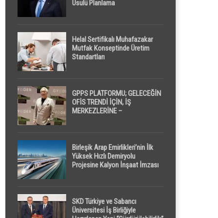
Usulü Planlama
Helal Sertifikalı Muhafazakar
Mutfak Konseptinde Üretim
Standartları
GPPS PLATFORMU; GELECEĞİN
OFİS TRENDİ İÇİN, İŞ
MERKEZLERİNE –
GELİŞTİRİCİLERE ” POD /
KAPSÜL ” UYKU KABİNİ
ÖNERİYOR
Birleşik Arap Emirlikleri’nin İlk
Yüksek Hızlı Demiryolu
Projesine Kalyon İnşaat İmzası
SKD Türkiye ve Sabancı
Üniversitesi İş Birliğiyle