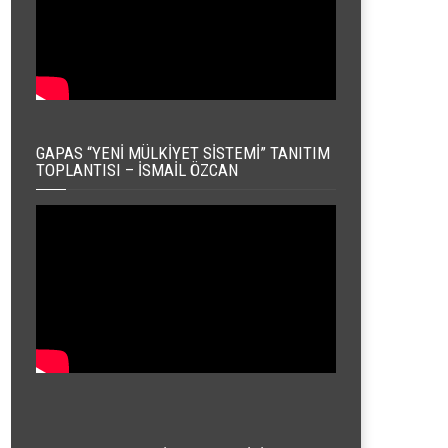
GAPAS “YENI MÜLKIYET SISTEMI” TANITIM
TOPLANTISI – İSMAIL ÖZCAN