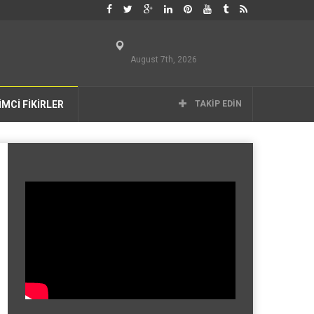
August 7th, 2026
İMCİ FİKİRLER
TAKIP EDIN