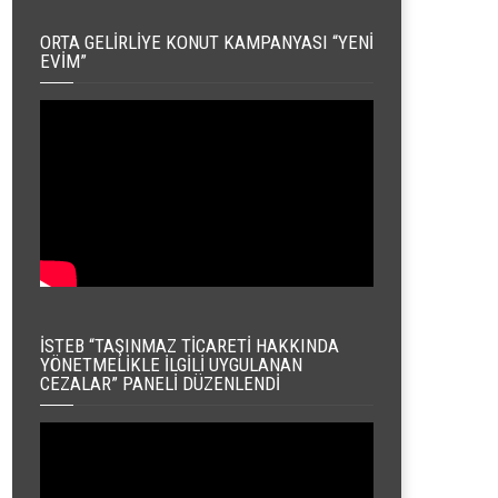
ORTA GELIRLIYE KONUT KAMPANYASI “YENI
EVIM”
İSTEB “TAŞINMAZ TICARETI HAKKINDA
YÖNETMELIKLE İLGILI UYGULANAN
CEZALAR” PANELI DÜZENLENDI