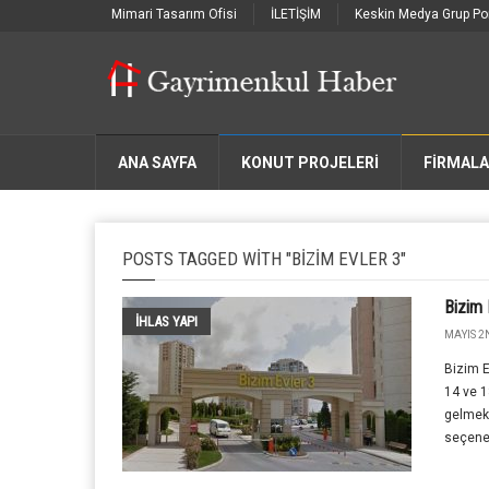
Mimari Tasarım Ofisi
İLETİŞİM
Keskin Medya Grup Por
ANA SAYFA
KONUT PROJELERİ
FIRMAL
POSTS TAGGED WITH "BIZIM EVLER 3"
Bizim 
İHLAS YAPI
MAYIS 2N
Bizim E
14 ve 1
gelmekt
seçenek