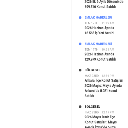
2026 İlk 6 Aylık Döneminde
699.516 Konut Satıldı
EMLAK HABERLERI
TEM 17TH
11:22 AM
2026 Haziran Ayında
16.565 İş Yeri Satıldı
EMLAK HABERLERI
TEM 17TH
10:31 AM
2026 Haziran Ayında
129.979 Konut Satıldı
BÖLGESEL
HAZ 23RD
12:59 PM
Ankara İlçe Konut Satışları
2026 Mayıs: Mayıs Ayında
Ankara’da 8.021 konut
Satıldı
BÖLGESEL
HAZ 23RD
12:17 PM
2026 Mayıs İzmir İlçe
Konut Satışları: Mayıs
Ayında İzmir’de 5.624