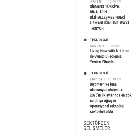
ARA 8TH
12:29 PM
SİEMENS TÜRKİYE,
BİNALARIN
DİJİTALLEŞMESİNDEKİ
UZMANLIĞINI AVRUPA’YA
TAŞIYOR
TEKNOLOJİ
KAS 19TH
9:50 AM
Living Now with Netatmo
ile Evinizi Dilediğiniz
Yerden Yönetin
TEKNOLOJİ
MAY 15TH
10:40 AM
Biyometri ve bina
otomasyon sistemleri
2025’in ilk aylarında en çok
saldırıya uğrayan
operasyonel teknoloji
sektörleri oldu
SEKTÖRDEN
GELIŞMELER