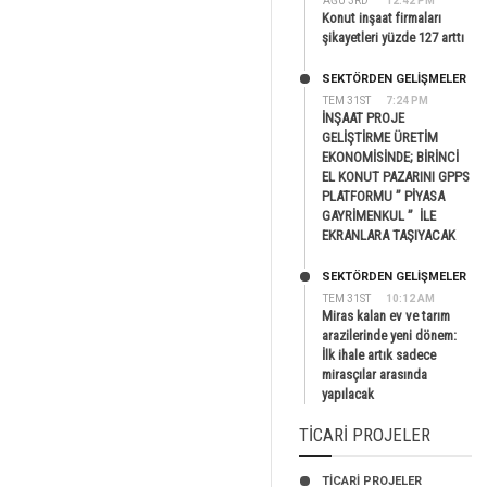
AĞU 3RD
12:42 PM
Konut inşaat firmaları
şikayetleri yüzde 127 arttı
SEKTÖRDEN GELIŞMELER
TEM 31ST
7:24 PM
İNŞAAT PROJE
GELİŞTİRME ÜRETİM
EKONOMİSİNDE; BİRİNCİ
EL KONUT PAZARINI GPPS
PLATFORMU ” PİYASA
GAYRİMENKUL ” İLE
EKRANLARA TAŞIYACAK
SEKTÖRDEN GELIŞMELER
TEM 31ST
10:12 AM
Miras kalan ev ve tarım
arazilerinde yeni dönem:
İlk ihale artık sadece
mirasçılar arasında
yapılacak
TICARI PROJELER
TİCARİ PROJELER