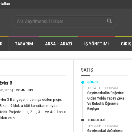
talları
AR
TASARIM
ARSA – ARAZİ
İŞ YÖNETİMİ
GİRİŞ
SATIŞ
Evler 3
GÜNCEL
AĞU 4TH
11:02 AM
D, 2016 |
0 COMMENTS
Gayrimenkulün Değerine
Giden Yolda Yapay Zeka
vler 3 Bahçeşehir'de inşa edilen proje,
Ve Robotik Öğrenme
8 katlı 9 blokta 680 konuttan meydana
Başlıyor
edir. Projede 1+1, 2+1, 3+1 ve 4+1 konut
leri ve bu...
TEKNOLOJİ
TEM 30TH
11:42 AM
Gayrimenkul değerleme