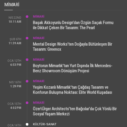
MIMARI
MİMARİ
NIS 22ND
10:11 AM
Başak Akkoyunlu Design’dan Özgün Saçak Formu
ile Dikkat Çeken Bir Tasarım: The Pearl
MİMARİ
ŞUB 6TH
11:39 AM
Mental Design Works’ten Doğayla Bütünleşen Bir
Tasarım: Greenox
MİMARİ
OCA 12TH
6:53 PM
Boytorun Mimarlık’tan Yurt Dışında İlk Mercedes-
Benz Showroom Dönüşüm Projesi
MİMARİ
NIS 16TH
1:29 PM
Yeşim Kozanlı Mimarlık’tan Çağdaş Tasarım ve
Konforun Buluşma Noktası: Elite World Kuşadası
MİMARİ
OCA 15TH
4:02 PM
Özer\Ürger Architects’ten Bağcılar’da Çok Yönlü Bir
Sosyal Yaşam Merkezi
KÜLTÜR-SANAT
OCA 14TH