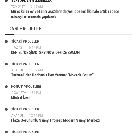
SEKTÖRDEN GELIŞMELER
TEM 31ST
10:12 AM
Miras kalan ev ve tarım arazilerinde yeni dönem: İlk ihale artık sadece
mirasçılar arasında yapılacak
TICARI PROJELER
TİCARİ PROJELER
HAZ 12TH
5:14 PM
DENİZLİ’DE ŞİMDİ SKY NOW OFFICE ZAMANI
TİCARİ PROJELER
ARA 10TH
10:52 AM
Turkmall’dan Bodrum’a Dev Yatırım: “Novada Forum”
KONUT PROJELERI
OCA 12TH
1:39 PM
Mistral İzmir
TİCARİ PROJELER
ARA 10TH
12:14 PM
Plaza Görünümlü Sanayi Projesi: Modern Sanayi Merkezi
TİCARİ PROJELER