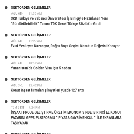
SEKTÖRDEN GELIŞMELER
AĞU 6TH
11:30 AM
SKD Türkiye ve Sabancı Üniversitesi İş Birliğiyle Hazırlanan Yeni
“Sürdürülebilirlik” Tanımı TDK Genel Türkçe Sözlük’e Girdi
SEKTÖRDEN GELIŞMELER
AĞU 6TH
11:27 AM
Evini Yenileyen Kazanıyor, Doğru Boya Seçimi Konutun Değerini Koruyor
SEKTÖRDEN GELIŞMELER
AĞU 4TH
10:52 AM
Yunanistan’da Golden Visa için 5 neden
SEKTÖRDEN GELIŞMELER
AĞU 3RD
12:42 PM
Konut inşaat firmaları şikayetleri yüzde 127 arttı
SEKTÖRDEN GELIŞMELER
TEM 31ST
7:24 PM
İNŞAAT PROJE GELİŞTİRME ÜRETİM EKONOMİSİNDE; BİRİNCİ EL KONUT
PAZARINI GPPS PLATFORMU ” PİYASA GAYRİMENKUL ” İLE EKRANLARA
TAŞIYACAK