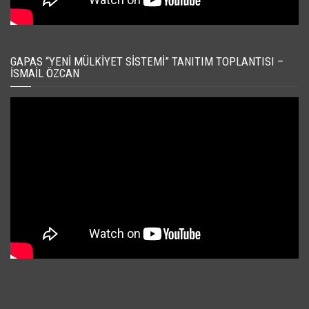
GAPAS “YENI MÜLKIYET SISTEMI” TANITIM TOPLANTISI –
İSMAIL ÖZCAN