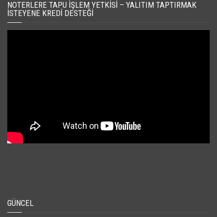
NOTERLERE TAPU İŞLEM YETKISI – YALITIM TAPTIRMAK
İSTEYENE KREDI DESTEĞI
GÜNCEL