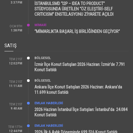
3:37 PM
İSTANBULSMD “I2P – IDEA TO PRODUCT”
STÜDYOSUNDA ÜRETİLEN “ÖZ ELEŞTİRİ-SELF
CRITICISM” ENSTELASYONU ZİYARETE AÇILDI
MİMARİ
OCA 9TH
1:38 PM
“MİMARLIKTA BAŞARI, İŞ BİRLİĞİNDEN GEÇİYOR”
SATIŞ
BÖLGESEL
TEM 21ST
12:02 PM
İzmir İlçe Konut Satışları 2026 Haziran: İzmir’de 7.791
Konut Satıldı
BÖLGESEL
TEM 21ST
11:11 AM
Ankara İlçe Konut Satışları 2026 Haziran: Ankara’da
11.699 konut Satıldı
EMLAK HABERLERI
TEM 21ST
9:40 AM
2026 Haziran İstanbul İlçe Satışları: İstanbul’da 24.084
Konut Satıldı
EMLAK HABERLERI
TEM 17TH
12:44 PM
2026 İlk 6 Aylık Döneminde 699.516 Konut Satıldı