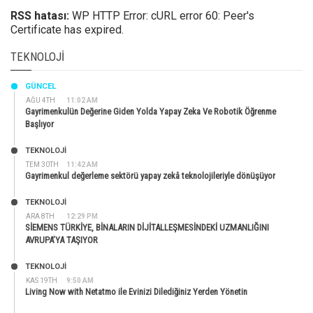
RSS hatası:
WP HTTP Error: cURL error 60: Peer's
Certificate has expired.
TEKNOLOJI
GÜNCEL
AĞU 4TH
11:02 AM
Gayrimenkulün Değerine Giden Yolda Yapay Zeka Ve Robotik Öğrenme
Başlıyor
TEKNOLOJİ
TEM 30TH
11:42 AM
Gayrimenkul değerleme sektörü yapay zekâ teknolojileriyle dönüşüyor
TEKNOLOJİ
ARA 8TH
12:29 PM
SİEMENS TÜRKİYE, BİNALARIN DİJİTALLEŞMESİNDEKİ UZMANLIĞINI
AVRUPA’YA TAŞIYOR
TEKNOLOJİ
KAS 19TH
9:50 AM
Living Now with Netatmo ile Evinizi Dilediğiniz Yerden Yönetin