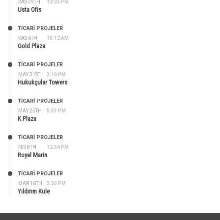
KAS 29TH
12:23 PM
Usta Ofis
TİCARİ PROJELER
KAS 6TH
10:12 AM
Gold Plaza
TİCARİ PROJELER
MAY 31ST
3:10 PM
Hukukçular Towers
TİCARİ PROJELER
MAY 25TH
5:51 PM
K Plaza
TİCARİ PROJELER
NIS 8TH
12:34 PM
Royal Marin
TİCARİ PROJELER
MAR 16TH
3:30 PM
Yıldırım Kule