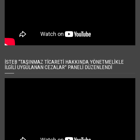
İSTEB “TAŞINMAZ TICARETI HAKKINDA YÖNETMELIKLE
İLGILI UYGULANAN CEZALAR” PANELI DÜZENLENDI