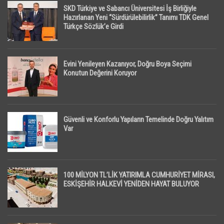
SKD Türkiye ve Sabancı Üniversitesi İş Birliğiyle
Hazırlanan Yeni “Sürdürülebilirlik” Tanımı TDK Genel
Türkçe Sözlük’e Girdi
Evini Yenileyen Kazanıyor, Doğru Boya Seçimi
Konutun Değerini Koruyor
Güvenli ve Konforlu Yapıların Temelinde Doğru Yalıtım
Var
100 MİLYON TL’LİK YATIRIMLA CUMHURİYET MİRASI,
ESKİŞEHİR HALKEVİ YENİDEN HAYAT BULUYOR