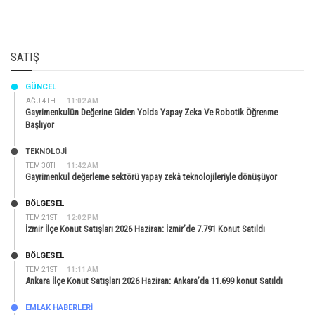
SATIŞ
GÜNCEL
AĞU 4TH
11:02 AM
Gayrimenkulün Değerine Giden Yolda Yapay Zeka Ve Robotik Öğrenme
Başlıyor
TEKNOLOJİ
TEM 30TH
11:42 AM
Gayrimenkul değerleme sektörü yapay zekâ teknolojileriyle dönüşüyor
BÖLGESEL
TEM 21ST
12:02 PM
İzmir İlçe Konut Satışları 2026 Haziran: İzmir’de 7.791 Konut Satıldı
BÖLGESEL
TEM 21ST
11:11 AM
Ankara İlçe Konut Satışları 2026 Haziran: Ankara’da 11.699 konut Satıldı
EMLAK HABERLERI