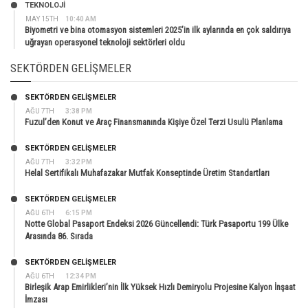
TEKNOLOJİ
MAY 15TH
10:40 AM
Biyometri ve bina otomasyon sistemleri 2025’in ilk aylarında en çok saldırıya
uğrayan operasyonel teknoloji sektörleri oldu
SEKTÖRDEN GELIŞMELER
SEKTÖRDEN GELIŞMELER
AĞU 7TH
3:38 PM
Fuzul’den Konut ve Araç Finansmanında Kişiye Özel Terzi Usulü Planlama
SEKTÖRDEN GELIŞMELER
AĞU 7TH
3:32 PM
Helal Sertifikalı Muhafazakar Mutfak Konseptinde Üretim Standartları
SEKTÖRDEN GELIŞMELER
AĞU 6TH
6:15 PM
Notte Global Pasaport Endeksi 2026 Güncellendi: Türk Pasaportu 199 Ülke
Arasında 86. Sırada
SEKTÖRDEN GELIŞMELER
AĞU 6TH
12:34 PM
Birleşik Arap Emirlikleri’nin İlk Yüksek Hızlı Demiryolu Projesine Kalyon İnşaat
İmzası