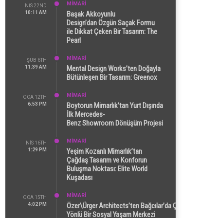
MİMARİ
NIS 22ND
10:11 AM
Başak Akkoyunlu
Design’dan Özgün Saçak Formu
ile Dikkat Çeken Bir Tasarım: The
Pearl
MİMARİ
ŞUB 6TH
11:39 AM
Mental Design Works’ten Doğayla
Bütünleşen Bir Tasarım: Greenox
MİMARİ
OCA 12TH
6:53 PM
Boytorun Mimarlık’tan Yurt Dışında
İlk Mercedes-
Benz Showroom Dönüşüm Projesi
MİMARİ
NIS 16TH
1:29 PM
Yeşim Kozanlı Mimarlık’tan
Çağdaş Tasarım ve Konforun
Buluşma Noktası: Elite World
Kuşadası
MİMARİ
OCA 15TH
4:02 PM
Özer\Ürger Architects’ten Bağcılar’da Çok
Yönlü Bir Sosyal Yaşam Merkezi