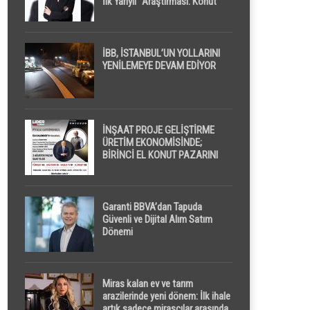
İlk Yarıyıl” Araştırması: Konut
Piyasasında Dengeli Görünüm
Sürerken, İlk El ve İpotekli
Satışlarda Sınırlı Toparlanma
Dikkat Çekti
İBB, İSTANBUL’UN YOLLARINI
YENİLEMEYE DEVAM EDİYOR
İNŞAAT PROJE GELİŞTİRME
ÜRETİM EKONOMİSİNDE;
BİRİNCİ EL KONUT PAZARINI
GPPS PLATFORMU ” PİYASA
GAYRİMENKUL ” İLE
EKRANLARA TAŞIYACAK
Garanti BBVA’dan Tapuda
Güvenli ve Dijital Alım Satım
Dönemi
Miras kalan ev ve tarım
arazilerinde yeni dönem: İlk ihale
artık sadece mirasçılar arasında