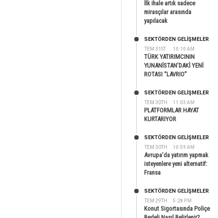
İlk ihale artık sadece
mirasçılar arasında
yapılacak
SEKTÖRDEN GELIŞMELER
TEM 31ST
10:10 AM
TÜRK YATIRIMCININ
YUNANİSTAN’DAKİ YENİ
ROTASI “LAVRIO”
SEKTÖRDEN GELIŞMELER
TEM 30TH
11:03 AM
PLATFORMLAR HAYAT
KURTARIYOR
SEKTÖRDEN GELIŞMELER
TEM 30TH
10:59 AM
Avrupa’da yatırım yapmak
isteyenlere yeni alternatif:
Fransa
SEKTÖRDEN GELIŞMELER
TEM 29TH
5:28 PM
Konut Sigortasında Poliçe
Bedeli Nasıl Belirlenir?