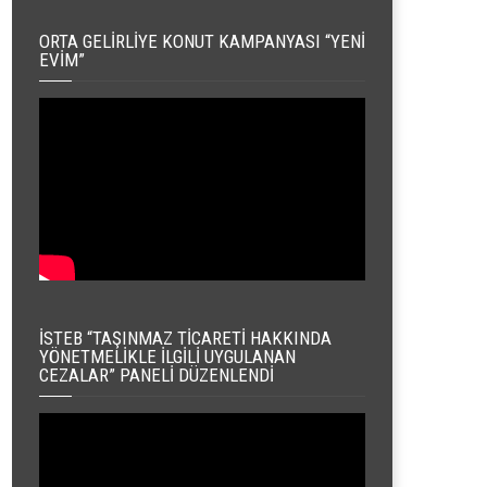
ORTA GELIRLIYE KONUT KAMPANYASI “YENI
EVIM”
İSTEB “TAŞINMAZ TICARETI HAKKINDA
YÖNETMELIKLE İLGILI UYGULANAN
CEZALAR” PANELI DÜZENLENDI