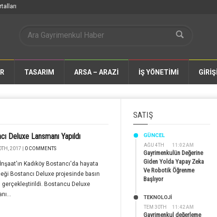
talları
AR
TASARIM
ARSA – ARAZİ
İŞ YÖNETİMİ
GİRİŞ
SATIŞ
cı Deluxe Lansmanı Yapıldı
GÜNCEL
AĞU 4TH
11:02 AM
TH, 2017 |
0 COMMENTS
Gayrimenkulün Değerine
Giden Yolda Yapay Zeka
İnşaat'ın Kadıköy Bostancı'da hayata
Ve Robotik Öğrenme
eği Bostancı Deluxe projesinde basın
Başlıyor
ı gerçekleştirildi. Bostancu Deluxe
ı...
TEKNOLOJİ
TEM 30TH
11:42 AM
Gayrimenkul değerleme