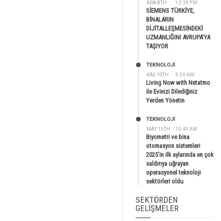
ARA 8TH
12:29 PM
SİEMENS TÜRKİYE,
BİNALARIN
DİJİTALLEŞMESİNDEKİ
UZMANLIĞINI AVRUPA’YA
TAŞIYOR
TEKNOLOJİ
KAS 19TH
9:50 AM
Living Now with Netatmo
ile Evinizi Dilediğiniz
Yerden Yönetin
TEKNOLOJİ
MAY 15TH
10:40 AM
Biyometri ve bina
otomasyon sistemleri
2025’in ilk aylarında en çok
saldırıya uğrayan
operasyonel teknoloji
sektörleri oldu
SEKTÖRDEN
GELIŞMELER