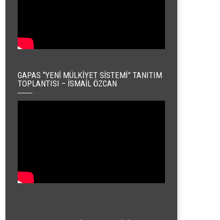
GAPAS “YENI MÜLKIYET SISTEMI” TANITIM
TOPLANTISI – İSMAIL ÖZCAN