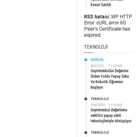
Konut Satıldı
RSS hatası:
WP HTTP
Error: cURL error 60:
Peer's Certificate has
expired.
TEKNOLOJI
GÜNCEL
AĞU 4TH
11:02 AM
Gayrimenkulün Değerine
Giden Yolda Yapay Zeka
Ve Robotik Öğrenme
Başlıyor
TEKNOLOJİ
TEM 30TH
11:42 AM
Gayrimenkul değerleme
sektörü yapay zekâ
teknolojileriyle dönüşüyor
TEKNOLOJİ