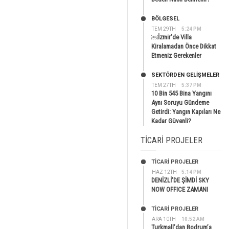
BÖLGESEL
TEM 29TH
5:24 PM
￼İzmir’de Villa
Kiralamadan Önce Dikkat
Etmeniz Gerekenler
SEKTÖRDEN GELIŞMELER
TEM 27TH
5:37 PM
10 Bin 545 Bina Yangını
Aynı Soruyu Gündeme
Getirdi: Yangın Kapıları Ne
Kadar Güvenli?
TICARI PROJELER
TİCARİ PROJELER
HAZ 12TH
5:14 PM
DENİZLİ’DE ŞİMDİ SKY
NOW OFFICE ZAMANI
TİCARİ PROJELER
ARA 10TH
10:52 AM
Turkmall’dan Bodrum’a