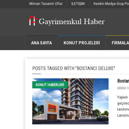
Mimari Tasarım Ofisi
İLETİŞİM
Keskin Medya Grup Por
ANA SAYFA
KONUT PROJELERİ
FIRMAL
POSTS TAGGED WITH "BOSTANCI DELUXE"
Bostan
KONUT HABERLERI
KASIM 10
Yapıen 
geçirec
tanıtım
Lansman