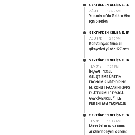
SEKTÖRDEN GELIŞMELER
AĞU 4TH
10:52 AM
Yunanistan’da Golden Visa
için 5 neden
SEKTÖRDEN GELIŞMELER
AĞU 3RD
12:42 PM
Konut inşaat firmaları
şikayetleri yüzde 127 arttı
SEKTÖRDEN GELIŞMELER
TEM 31ST
7:24 PM
İNŞAAT PROJE
GELİŞTİRME ÜRETİM
EKONOMİSİNDE; BİRİNCİ
EL KONUT PAZARINI GPPS
PLATFORMU ” PİYASA
GAYRİMENKUL ” İLE
EKRANLARA TAŞIYACAK
SEKTÖRDEN GELIŞMELER
TEM 31ST
10:12 AM
Miras kalan ev ve tarım
arazilerinde yeni dönem: