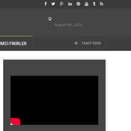
August 6th, 2026
İMCİ FİKİRLER
TAKIP EDIN