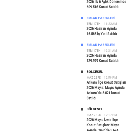
2026 İlk 6 Aylık Döneminde
699.516 Konut Satıldı
EMLAK HABERLERI
TEM 17TH
11:22 AM
2026 Haziran Ayında
16.565 İş Yeri Satıldı
EMLAK HABERLERI
TEM 17TH
10:31 AM
2026 Haziran Ayında
129.979 Konut Satıldı
BÖLGESEL
HAZ 23RD
12:59 PM
Ankara İlçe Konut Satışları
2026 Mayıs: Mayıs Ayında
Ankara’da 8.021 konut
Satıldı
BÖLGESEL
HAZ 23RD
12:17 PM
2026 Mayıs İzmir İlçe
Konut Satışları: Mayıs
Ayında İzmir’de 5.624