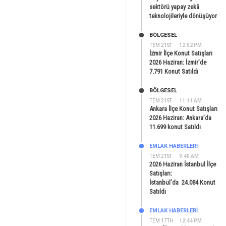
sektörü yapay zekâ
teknolojileriyle dönüşüyor
BÖLGESEL
TEM 21ST
12:02 PM
İzmir İlçe Konut Satışları
2026 Haziran: İzmir’de
7.791 Konut Satıldı
BÖLGESEL
TEM 21ST
11:11 AM
Ankara İlçe Konut Satışları
2026 Haziran: Ankara’da
11.699 konut Satıldı
EMLAK HABERLERI
TEM 21ST
9:40 AM
2026 Haziran İstanbul İlçe
Satışları:
İstanbul’da 24.084 Konut
Satıldı
EMLAK HABERLERI
TEM 17TH
12:44 PM