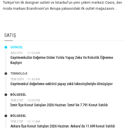
Türkiye'nin ilk designer outleti ve İstanbul'un yeni çekim merkezi Oasis, dev
moda markası Brandroom'un Avrupa yakasındaki ilk outlet mağazasını...
SATIŞ
GÜNCEL
AĞU 4TH
11:02 AM
Gayrimenkulün Değerine Giden Yolda Yapay Zeka Ve Robotik Öğrenme
Başlıyor
TEKNOLOJİ
TEM 30TH
11:42 AM
Gayrimenkul değerleme sektörü yapay zekâ teknolojileriyle dönüşüyor
BÖLGESEL
TEM 21ST
12:02 PM
İzmir İlçe Konut Satışları 2026 Haziran: İzmir’de 7.791 Konut Satıldı
BÖLGESEL
TEM 21ST
11:11 AM
Ankara İlçe Konut Satışları 2026 Haziran: Ankara’da 11.699 konut Satıldı