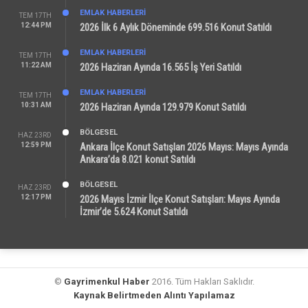
EMLAK HABERLERI
TEM 17TH
12:44 PM
2026 İlk 6 Aylık Döneminde 699.516 Konut Satıldı
EMLAK HABERLERI
TEM 17TH
11:22 AM
2026 Haziran Ayında 16.565 İş Yeri Satıldı
EMLAK HABERLERI
TEM 17TH
10:31 AM
2026 Haziran Ayında 129.979 Konut Satıldı
BÖLGESEL
HAZ 23RD
12:59 PM
Ankara İlçe Konut Satışları 2026 Mayıs: Mayıs Ayında
Ankara’da 8.021 konut Satıldı
BÖLGESEL
HAZ 23RD
12:17 PM
2026 Mayıs İzmir İlçe Konut Satışları: Mayıs Ayında
İzmir’de 5.624 Konut Satıldı
©
Gayrimenkul Haber
2016. Tüm Hakları Saklıdır.
Kaynak Belirtmeden Alıntı Yapılamaz