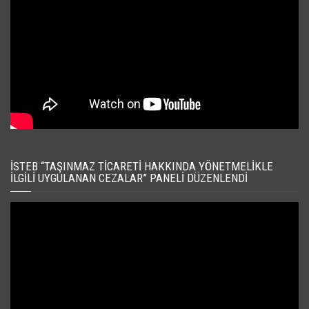
İSTEB “TAŞINMAZ TICARETI HAKKINDA YÖNETMELIKLE
İLGILI UYGULANAN CEZALAR” PANELI DÜZENLENDI