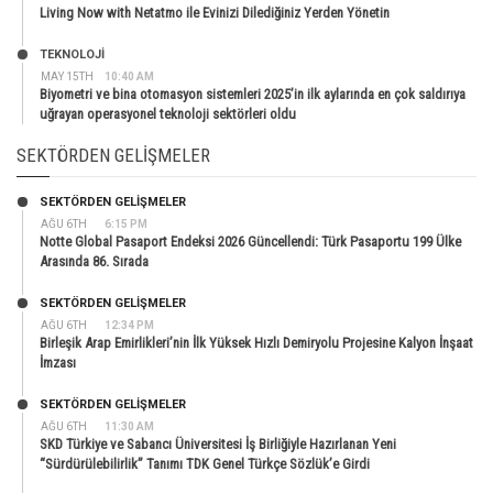
Living Now with Netatmo ile Evinizi Dilediğiniz Yerden Yönetin
TEKNOLOJİ
MAY 15TH
10:40 AM
Biyometri ve bina otomasyon sistemleri 2025’in ilk aylarında en çok saldırıya
uğrayan operasyonel teknoloji sektörleri oldu
SEKTÖRDEN GELIŞMELER
SEKTÖRDEN GELIŞMELER
AĞU 6TH
6:15 PM
Notte Global Pasaport Endeksi 2026 Güncellendi: Türk Pasaportu 199 Ülke
Arasında 86. Sırada
SEKTÖRDEN GELIŞMELER
AĞU 6TH
12:34 PM
Birleşik Arap Emirlikleri’nin İlk Yüksek Hızlı Demiryolu Projesine Kalyon İnşaat
İmzası
SEKTÖRDEN GELIŞMELER
AĞU 6TH
11:30 AM
SKD Türkiye ve Sabancı Üniversitesi İş Birliğiyle Hazırlanan Yeni
“Sürdürülebilirlik” Tanımı TDK Genel Türkçe Sözlük’e Girdi