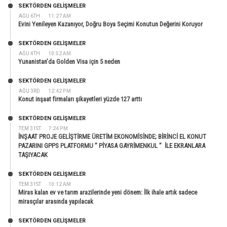
SEKTÖRDEN GELIŞMELER
AĞU 6TH
11:27 AM
Evini Yenileyen Kazanıyor, Doğru Boya Seçimi Konutun Değerini Koruyor
SEKTÖRDEN GELIŞMELER
AĞU 4TH
10:52 AM
Yunanistan’da Golden Visa için 5 neden
SEKTÖRDEN GELIŞMELER
AĞU 3RD
12:42 PM
Konut inşaat firmaları şikayetleri yüzde 127 arttı
SEKTÖRDEN GELIŞMELER
TEM 31ST
7:24 PM
İNŞAAT PROJE GELİŞTİRME ÜRETİM EKONOMİSİNDE; BİRİNCİ EL KONUT
PAZARINI GPPS PLATFORMU ” PİYASA GAYRİMENKUL ” İLE EKRANLARA
TAŞIYACAK
SEKTÖRDEN GELIŞMELER
TEM 31ST
10:12 AM
Miras kalan ev ve tarım arazilerinde yeni dönem: İlk ihale artık sadece
mirasçılar arasında yapılacak
SEKTÖRDEN GELIŞMELER