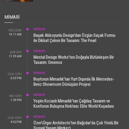
MIMARI
MİMARİ
NIS 22ND
10:11 AM
Başak Akkoyunlu Design’dan Özgün Saçak Formu
ile Dikkat Çeken Bir Tasarım: The Pearl
MİMARİ
ŞUB 6TH
11:39 AM
Mental Design Works’ten Doğayla Bütünleşen Bir
Tasarım: Greenox
MİMARİ
OCA 12TH
6:53 PM
Boytorun Mimarlık’tan Yurt Dışında İlk Mercedes-
Benz Showroom Dönüşüm Projesi
MİMARİ
NIS 16TH
1:29 PM
Yeşim Kozanlı Mimarlık’tan Çağdaş Tasarım ve
Konforun Buluşma Noktası: Elite World Kuşadası
MİMARİ
OCA 15TH
4:02 PM
Özer\Ürger Architects’ten Bağcılar’da Çok Yönlü Bir
Sosyal Yaşam Merkezi