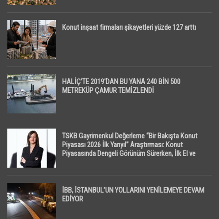
Konut inşaat firmaları şikayetleri yüzde 127 arttı
HALİÇ’TE 2019’DAN BU YANA 240 BİN 500
METREKÜP ÇAMUR TEMİZLENDİ
TSKB Gayrimenkul Değerleme “Bir Bakışta Konut
Piyasası 2026 İlk Yarıyıl” Araştırması: Konut
Piyasasında Dengeli Görünüm Sürerken, İlk El ve
İpotekli Satışlarda Sınırlı Toparlanma Dikkat Çekti
İBB, İSTANBUL’UN YOLLARINI YENİLEMEYE DEVAM
EDİYOR