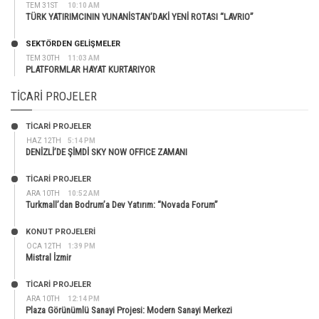
TEM 31ST
10:10 AM
TÜRK YATIRIMCININ YUNANİSTAN’DAKİ YENİ ROTASI “LAVRIO”
SEKTÖRDEN GELIŞMELER
TEM 30TH
11:03 AM
PLATFORMLAR HAYAT KURTARIYOR
TICARI PROJELER
TİCARİ PROJELER
HAZ 12TH
5:14 PM
DENİZLİ’DE ŞİMDİ SKY NOW OFFICE ZAMANI
TİCARİ PROJELER
ARA 10TH
10:52 AM
Turkmall’dan Bodrum’a Dev Yatırım: “Novada Forum”
KONUT PROJELERI
OCA 12TH
1:39 PM
Mistral İzmir
TİCARİ PROJELER
ARA 10TH
12:14 PM
Plaza Görünümlü Sanayi Projesi: Modern Sanayi Merkezi