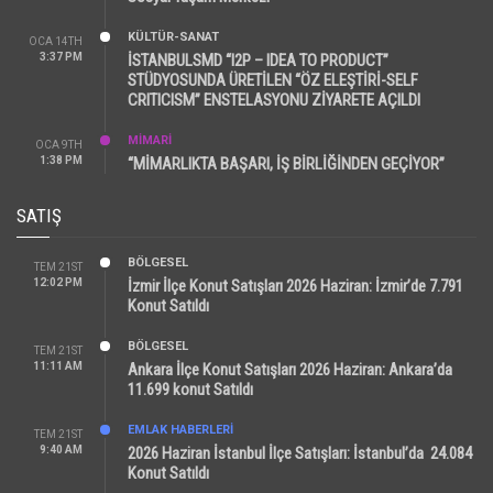
KÜLTÜR-SANAT
OCA 14TH
3:37 PM
İSTANBULSMD “I2P – IDEA TO PRODUCT”
STÜDYOSUNDA ÜRETİLEN “ÖZ ELEŞTİRİ-SELF
CRITICISM” ENSTELASYONU ZİYARETE AÇILDI
MİMARİ
OCA 9TH
1:38 PM
“MİMARLIKTA BAŞARI, İŞ BİRLİĞİNDEN GEÇİYOR”
SATIŞ
BÖLGESEL
TEM 21ST
12:02 PM
İzmir İlçe Konut Satışları 2026 Haziran: İzmir’de 7.791
Konut Satıldı
BÖLGESEL
TEM 21ST
11:11 AM
Ankara İlçe Konut Satışları 2026 Haziran: Ankara’da
11.699 konut Satıldı
EMLAK HABERLERI
TEM 21ST
9:40 AM
2026 Haziran İstanbul İlçe Satışları: İstanbul’da 24.084
Konut Satıldı