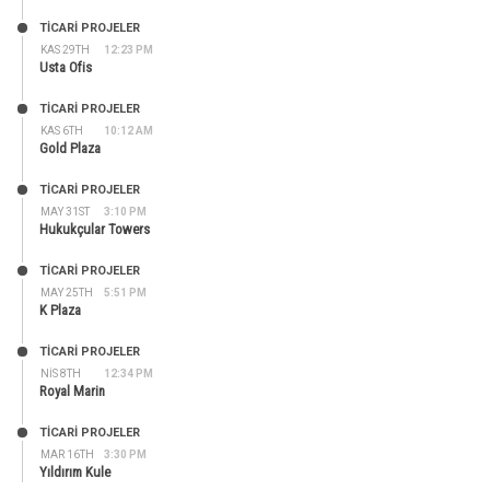
TİCARİ PROJELER
KAS 29TH
12:23 PM
Usta Ofis
TİCARİ PROJELER
KAS 6TH
10:12 AM
Gold Plaza
TİCARİ PROJELER
MAY 31ST
3:10 PM
Hukukçular Towers
TİCARİ PROJELER
MAY 25TH
5:51 PM
K Plaza
TİCARİ PROJELER
NIS 8TH
12:34 PM
Royal Marin
TİCARİ PROJELER
MAR 16TH
3:30 PM
Yıldırım Kule