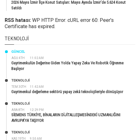
2026 Mayıs İzmir İlçe Konut Satışları: Mayıs Ayında İzmir’de 5.624 Konut
Satıldı
RSS hatası:
WP HTTP Error: cURL error 60: Peer's
Certificate has expired.
TEKNOLOJI
GÜNCEL
AĞU 4TH
11:02 AM
Gayrimenkulün Değerine Giden Yolda Yapay Zeka Ve Robotik Öğrenme
Başlıyor
TEKNOLOJİ
TEM 30TH
11:42 AM
Gayrimenkul değerleme sektörü yapay zekâ teknolojileriyle dönüşüyor
TEKNOLOJİ
ARA 8TH
12:29 PM
SİEMENS TÜRKİYE, BİNALARIN DİJİTALLEŞMESİNDEKİ UZMANLIĞINI
AVRUPA’YA TAŞIYOR
TEKNOLOJİ
KAS 19TH
9:50 AM