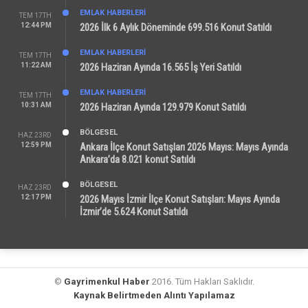
EMLAK HABERLERI
TEM 17TH
12:44 PM
2026 İlk 6 Aylık Döneminde 699.516 Konut Satıldı
EMLAK HABERLERI
TEM 17TH
11:22 AM
2026 Haziran Ayında 16.565 İş Yeri Satıldı
EMLAK HABERLERI
TEM 17TH
10:31 AM
2026 Haziran Ayında 129.979 Konut Satıldı
BÖLGESEL
HAZ 23RD
12:59 PM
Ankara İlçe Konut Satışları 2026 Mayıs: Mayıs Ayında
Ankara’da 8.021 konut Satıldı
BÖLGESEL
HAZ 23RD
12:17 PM
2026 Mayıs İzmir İlçe Konut Satışları: Mayıs Ayında
İzmir’de 5.624 Konut Satıldı
©
Gayrimenkul Haber
2016. Tüm Hakları Saklıdır.
Kaynak Belirtmeden Alıntı Yapılamaz