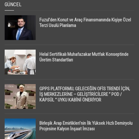
GÜNCEL
Fuzul’den Konut ve Araç Finansmanında Kişiye Özel
Terzi Usulü Planlama
Helal Sertifikalı Muhafazakar Mutfak Konseptinde
Üretim Standartları
GPPS PLATFORMU; GELECEĞİN OFİS TRENDİ İÇİN,
İŞ MERKEZLERİNE – GELİŞTİRİCİLERE ” POD /
KAPSÜL ” UYKU KABİNİ ÖNERİYOR
Birleşik Arap Emirlikleri’nin İlk Yüksek Hızlı Demiryolu
Projesine Kalyon İnşaat İmzası