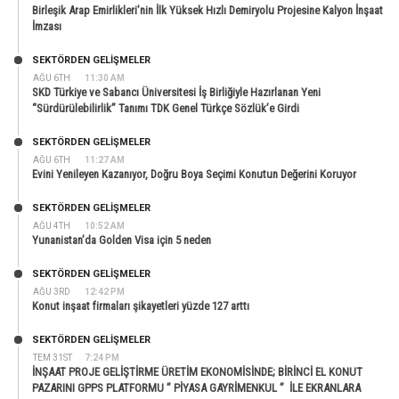
Birleşik Arap Emirlikleri’nin İlk Yüksek Hızlı Demiryolu Projesine Kalyon İnşaat
İmzası
SEKTÖRDEN GELIŞMELER
AĞU 6TH
11:30 AM
SKD Türkiye ve Sabancı Üniversitesi İş Birliğiyle Hazırlanan Yeni
“Sürdürülebilirlik” Tanımı TDK Genel Türkçe Sözlük’e Girdi
SEKTÖRDEN GELIŞMELER
AĞU 6TH
11:27 AM
Evini Yenileyen Kazanıyor, Doğru Boya Seçimi Konutun Değerini Koruyor
SEKTÖRDEN GELIŞMELER
AĞU 4TH
10:52 AM
Yunanistan’da Golden Visa için 5 neden
SEKTÖRDEN GELIŞMELER
AĞU 3RD
12:42 PM
Konut inşaat firmaları şikayetleri yüzde 127 arttı
SEKTÖRDEN GELIŞMELER
TEM 31ST
7:24 PM
İNŞAAT PROJE GELİŞTİRME ÜRETİM EKONOMİSİNDE; BİRİNCİ EL KONUT
PAZARINI GPPS PLATFORMU ” PİYASA GAYRİMENKUL ” İLE EKRANLARA