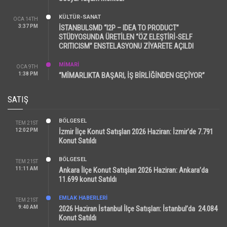
KÜLTÜR-SANAT
OCA 14TH
3:37 PM
İSTANBULSMD “I2P – IDEA TO PRODUCT”
STÜDYOSUNDA ÜRETİLEN “ÖZ ELEŞTİRİ-SELF
CRITICISM” ENSTELASYONU ZİYARETE AÇILDI
MİMARİ
OCA 9TH
1:38 PM
“MİMARLIKTA BAŞARI, İŞ BİRLİĞİNDEN GEÇİYOR”
SATIŞ
BÖLGESEL
TEM 21ST
12:02 PM
İzmir İlçe Konut Satışları 2026 Haziran: İzmir’de 7.791
Konut Satıldı
BÖLGESEL
TEM 21ST
11:11 AM
Ankara İlçe Konut Satışları 2026 Haziran: Ankara’da
11.699 konut Satıldı
EMLAK HABERLERI
TEM 21ST
9:40 AM
2026 Haziran İstanbul İlçe Satışları: İstanbul’da 24.084
Konut Satıldı