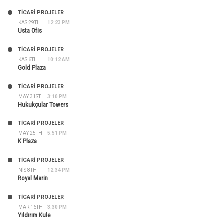
TİCARİ PROJELER
KAS 29TH
12:23 PM
Usta Ofis
TİCARİ PROJELER
KAS 6TH
10:12 AM
Gold Plaza
TİCARİ PROJELER
MAY 31ST
3:10 PM
Hukukçular Towers
TİCARİ PROJELER
MAY 25TH
5:51 PM
K Plaza
TİCARİ PROJELER
NIS 8TH
12:34 PM
Royal Marin
TİCARİ PROJELER
MAR 16TH
3:30 PM
Yıldırım Kule