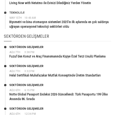
Living Now with Netatmo ile Evinizi Dilediğiniz Yerden Yönetin
TEKNOLOJİ
MAY 15TH
10:40 AM
Biyometri ve bina otomasyon sistemleri 2025’in ilk aylarında en çok saldırıya
uğrayan operasyonel teknoloji sektörleri oldu
SEKTÖRDEN GELIŞMELER
SEKTÖRDEN GELIŞMELER
AĞU 7TH
3:38 PM
Fuzul’den Konut ve Araç Finansmanında Kişiye Özel Terzi Usulü Planlama
SEKTÖRDEN GELIŞMELER
AĞU 7TH
3:32 PM
Helal Sertifikalı Muhafazakar Mutfak Konseptinde Üretim Standartları
SEKTÖRDEN GELIŞMELER
AĞU 6TH
6:15 PM
Notte Global Pasaport Endeksi 2026 Güncellendi: Türk Pasaportu 199 Ülke
Arasında 86. Sırada
SEKTÖRDEN GELIŞMELER
AĞU 6TH
12:34 PM