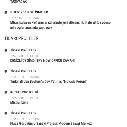
TAŞIYACAK
SEKTÖRDEN GELIŞMELER
TEM 31ST
10:12 AM
Miras kalan ev ve tarım arazilerinde yeni dönem: İlk ihale artık sadece
mirasçılar arasında yapılacak
TICARI PROJELER
TİCARİ PROJELER
HAZ 12TH
5:14 PM
DENİZLİ’DE ŞİMDİ SKY NOW OFFICE ZAMANI
TİCARİ PROJELER
ARA 10TH
10:52 AM
Turkmall’dan Bodrum’a Dev Yatırım: “Novada Forum”
KONUT PROJELERI
OCA 12TH
1:39 PM
Mistral İzmir
TİCARİ PROJELER
ARA 10TH
12:14 PM
Plaza Görünümlü Sanayi Projesi: Modern Sanayi Merkezi