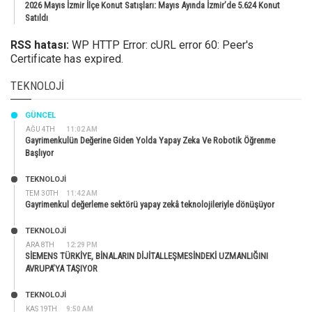
2026 Mayıs İzmir İlçe Konut Satışları: Mayıs Ayında İzmir’de 5.624 Konut
Satıldı
RSS hatası:
WP HTTP Error: cURL error 60: Peer's
Certificate has expired.
TEKNOLOJI
GÜNCEL
AĞU 4TH
11:02 AM
Gayrimenkulün Değerine Giden Yolda Yapay Zeka Ve Robotik Öğrenme
Başlıyor
TEKNOLOJİ
TEM 30TH
11:42 AM
Gayrimenkul değerleme sektörü yapay zekâ teknolojileriyle dönüşüyor
TEKNOLOJİ
ARA 8TH
12:29 PM
SİEMENS TÜRKİYE, BİNALARIN DİJİTALLEŞMESİNDEKİ UZMANLIĞINI
AVRUPA’YA TAŞIYOR
TEKNOLOJİ
KAS 19TH
9:50 AM