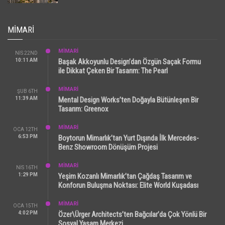
MIMARI
MİMARİ
NIS 22ND
10:11 AM
Başak Akkoyunlu Design’dan Özgün Saçak Formu
ile Dikkat Çeken Bir Tasarım: The Pearl
MİMARİ
ŞUB 6TH
11:39 AM
Mental Design Works’ten Doğayla Bütünleşen Bir
Tasarım: Greenox
MİMARİ
OCA 12TH
6:53 PM
Boytorun Mimarlık’tan Yurt Dışında İlk Mercedes-
Benz Showroom Dönüşüm Projesi
MİMARİ
NIS 16TH
1:29 PM
Yeşim Kozanlı Mimarlık’tan Çağdaş Tasarım ve
Konforun Buluşma Noktası: Elite World Kuşadası
MİMARİ
OCA 15TH
4:02 PM
Özer\Ürger Architects’ten Bağcılar’da Çok Yönlü Bir
Sosyal Yaşam Merkezi