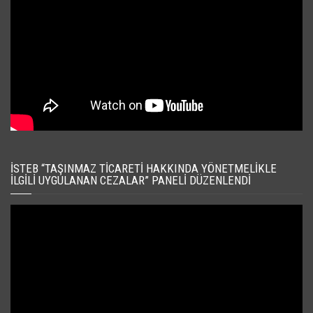
İSTEB “TAŞINMAZ TICARETI HAKKINDA YÖNETMELIKLE
İLGILI UYGULANAN CEZALAR” PANELI DÜZENLENDI