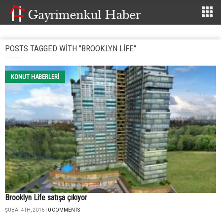
POSTS TAGGED WITH "BROOKLYN LIFE"
KONUT HABERLERI
Brooklyn Life satışa çıkıyor
ŞUBAT 4TH, 2016 |
0 COMMENTS