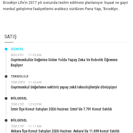
Brooklyn Life’ın 2017 yılı sonunda teslim edilmesi planlanıyor. İnşaat ve gayri
menkul geliştirme faaliyetlerini aralıksız sürdüren Pana Yapı, ‘Brooklyn...
SATIŞ
GÜNCEL
AĞU 4TH
11:02 AM
Gayrimenkulün Değerine Giden Yolda Yapay Zeka Ve Robotik Öğrenme
Başlıyor
TEKNOLOJİ
TEM 30TH
11:42 AM
Gayrimenkul değerleme sektörü yapay zekâ teknolojileriyle dönüşüyor
BÖLGESEL
TEM 21ST
12:02 PM
İzmir İlçe Konut Satışları 2026 Haziran: İzmir’de 7.791 Konut Satıldı
BÖLGESEL
TEM 21ST
11:11 AM
Ankara İlçe Konut Satışları 2026 Haziran: Ankara’da 11.699 konut Satıldı