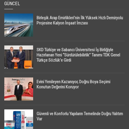
GÜNCEL
Birleşik Arap Emirlikleri’nin İlk Yüksek Hızlı Demiryolu
Projesine Kalyon İnşaat İmzası
SKD Türkiye ve Sabancı Üniversitesi İş Birliğiyle
Hazırlanan Yeni “Sürdürülebilirlik” Tanımı TDK Genel
Türkçe Sözlük’e Girdi
Evini Yenileyen Kazanıyor, Doğru Boya Seçimi
Konutun Değerini Koruyor
Güvenli ve Konforlu Yapıların Temelinde Doğru Yalıtım
Var