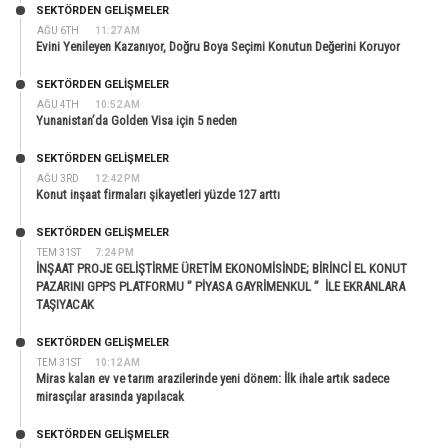
SEKTÖRDEN GELIŞMELER
AĞU 6TH
11:27 AM
Evini Yenileyen Kazanıyor, Doğru Boya Seçimi Konutun Değerini Koruyor
SEKTÖRDEN GELIŞMELER
AĞU 4TH
10:52 AM
Yunanistan’da Golden Visa için 5 neden
SEKTÖRDEN GELIŞMELER
AĞU 3RD
12:42 PM
Konut inşaat firmaları şikayetleri yüzde 127 arttı
SEKTÖRDEN GELIŞMELER
TEM 31ST
7:24 PM
İNŞAAT PROJE GELİŞTİRME ÜRETİM EKONOMİSİNDE; BİRİNCİ EL KONUT
PAZARINI GPPS PLATFORMU ” PİYASA GAYRİMENKUL ” İLE EKRANLARA
TAŞIYACAK
SEKTÖRDEN GELIŞMELER
TEM 31ST
10:12 AM
Miras kalan ev ve tarım arazilerinde yeni dönem: İlk ihale artık sadece
mirasçılar arasında yapılacak
SEKTÖRDEN GELIŞMELER