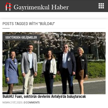
POSTS TAGGED WITH "BUILD4U"
SEKTÖRDEN GELIŞMELER
Build4U Fuarı, sektörün devlerini Antalya’da buluşturacak
NISAN 21ST, 2025 |
0 COMMENTS