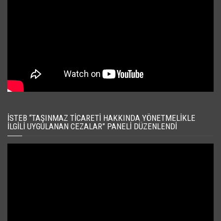
İSTEB “TAŞINMAZ TICARETI HAKKINDA YÖNETMELIKLE
İLGILI UYGULANAN CEZALAR” PANELI DÜZENLENDI