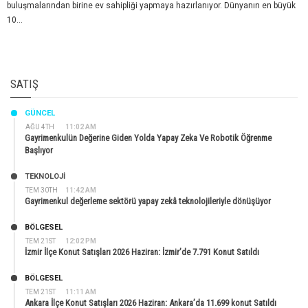
buluşmalarından birine ev sahipliği yapmaya hazırlanıyor. Dünyanın en büyük
10...
SATIŞ
GÜNCEL
AĞU 4TH
11:02 AM
Gayrimenkulün Değerine Giden Yolda Yapay Zeka Ve Robotik Öğrenme
Başlıyor
TEKNOLOJİ
TEM 30TH
11:42 AM
Gayrimenkul değerleme sektörü yapay zekâ teknolojileriyle dönüşüyor
BÖLGESEL
TEM 21ST
12:02 PM
İzmir İlçe Konut Satışları 2026 Haziran: İzmir’de 7.791 Konut Satıldı
BÖLGESEL
TEM 21ST
11:11 AM
Ankara İlçe Konut Satışları 2026 Haziran: Ankara’da 11.699 konut Satıldı