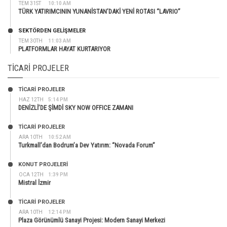
TEM 31ST
10:10 AM
TÜRK YATIRIMCININ YUNANİSTAN’DAKİ YENİ ROTASI “LAVRIO”
SEKTÖRDEN GELIŞMELER
TEM 30TH
11:03 AM
PLATFORMLAR HAYAT KURTARIYOR
TICARI PROJELER
TİCARİ PROJELER
HAZ 12TH
5:14 PM
DENİZLİ’DE ŞİMDİ SKY NOW OFFICE ZAMANI
TİCARİ PROJELER
ARA 10TH
10:52 AM
Turkmall’dan Bodrum’a Dev Yatırım: “Novada Forum”
KONUT PROJELERI
OCA 12TH
1:39 PM
Mistral İzmir
TİCARİ PROJELER
ARA 10TH
12:14 PM
Plaza Görünümlü Sanayi Projesi: Modern Sanayi Merkezi