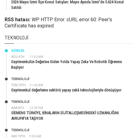
2026 Mayıs İzmir İlçe Konut Satışları: Mayıs Ayında İzmir’de 5.624 Konut
Satıldı
RSS hatası:
WP HTTP Error: cURL error 60: Peer's
Certificate has expired.
TEKNOLOJI
GÜNCEL
AĞU 4TH
11:02 AM
Gayrimenkulün Değerine Giden Yolda Yapay Zeka Ve Robotik Öğrenme
Başlıyor
TEKNOLOJİ
TEM 30TH
11:42 AM
Gayrimenkul değerleme sektörü yapay zekâ teknolojileriyle dönüşüyor
TEKNOLOJİ
ARA 8TH
12:29 PM
SİEMENS TÜRKİYE, BİNALARIN DİJİTALLEŞMESİNDEKİ UZMANLIĞINI
AVRUPA’YA TAŞIYOR
TEKNOLOJİ
KAS 19TH
9:50 AM