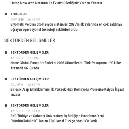
Living Now with Netatmo ile Evinizi Dilediğiniz Yerden Yönetin
TEKNOLOJİ
MAY 15TH
10:40 AM
Biyometri ve bina otomasyon sistemleri 2025’in ilk aylarında en çok saldırıya
uğrayan operasyonel teknoloji sektörleri oldu
SEKTÖRDEN GELIŞMELER
SEKTÖRDEN GELIŞMELER
AĞU 6TH
6:15 PM
Notte Global Pasaport Endeksi 2026 Güncellendi: Türk Pasaportu 199 Ülke
Arasında 86. Sırada
SEKTÖRDEN GELIŞMELER
AĞU 6TH
12:34 PM
Birleşik Arap Emirlikleri’nin İlk Yüksek Hızlı Demiryolu Projesine Kalyon İnşaat
İmzası
SEKTÖRDEN GELIŞMELER
AĞU 6TH
11:30 AM
SKD Türkiye ve Sabancı Üniversitesi İş Birliğiyle Hazırlanan Yeni
“Sürdürülebilirlik” Tanımı TDK Genel Türkçe Sözlük’e Girdi