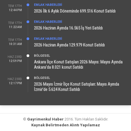
EMLAK HABERLERI
TEM 17TH
12:44 PM
2026 İlk 6 Aylık Döneminde 699.516 Konut Satıldı
EMLAK HABERLERI
TEM 17TH
11:22 AM
2026 Haziran Ayında 16.565 İş Yeri Satıldı
EMLAK HABERLERI
TEM 17TH
10:31 AM
2026 Haziran Ayında 129.979 Konut Satıldı
BÖLGESEL
HAZ 23RD
12:59 PM
Ankara İlçe Konut Satışları 2026 Mayıs: Mayıs Ayında
Ankara’da 8.021 konut Satıldı
BÖLGESEL
HAZ 23RD
12:17 PM
2026 Mayıs İzmir İlçe Konut Satışları: Mayıs Ayında
İzmir’de 5.624 Konut Satıldı
©
Gayrimenkul Haber
2016. Tüm Hakları Saklıdır.
Kaynak Belirtmeden Alıntı Yapılamaz