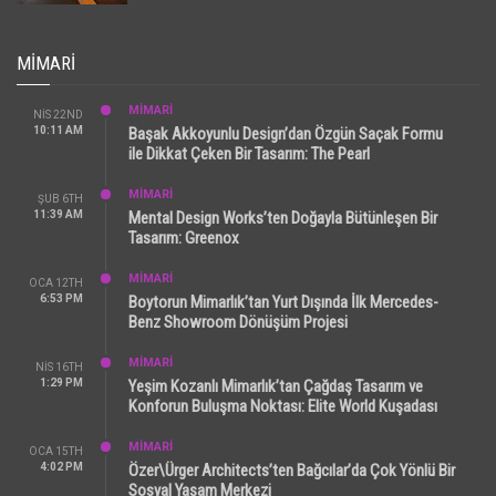
MIMARI
MİMARİ
NIS 22ND
10:11 AM
Başak Akkoyunlu Design’dan Özgün Saçak Formu
ile Dikkat Çeken Bir Tasarım: The Pearl
MİMARİ
ŞUB 6TH
11:39 AM
Mental Design Works’ten Doğayla Bütünleşen Bir
Tasarım: Greenox
MİMARİ
OCA 12TH
6:53 PM
Boytorun Mimarlık’tan Yurt Dışında İlk Mercedes-
Benz Showroom Dönüşüm Projesi
MİMARİ
NIS 16TH
1:29 PM
Yeşim Kozanlı Mimarlık’tan Çağdaş Tasarım ve
Konforun Buluşma Noktası: Elite World Kuşadası
MİMARİ
OCA 15TH
4:02 PM
Özer\Ürger Architects’ten Bağcılar’da Çok Yönlü Bir
Sosyal Yaşam Merkezi