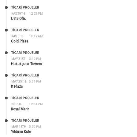
TİCARİ PROJELER
KAS 29TH
12:23 PM
Usta Ofis
TİCARİ PROJELER
KAS 6TH
10:12 AM
Gold Plaza
TİCARİ PROJELER
MAY 31ST
3:10 PM
Hukukçular Towers
TİCARİ PROJELER
MAY 25TH
5:51 PM
K Plaza
TİCARİ PROJELER
NIS 8TH
12:34 PM
Royal Marin
TİCARİ PROJELER
MAR 16TH
3:30 PM
Yıldırım Kule