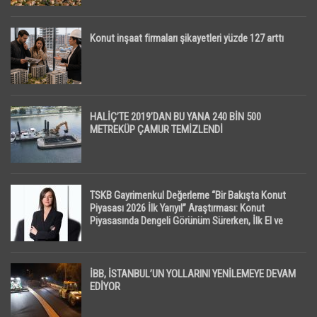
Konut inşaat firmaları şikayetleri yüzde 127 arttı
HALİÇ’TE 2019’DAN BU YANA 240 BİN 500
METREKÜP ÇAMUR TEMİZLENDİ
TSKB Gayrimenkul Değerleme “Bir Bakışta Konut
Piyasası 2026 İlk Yarıyıl” Araştırması: Konut
Piyasasında Dengeli Görünüm Sürerken, İlk El ve
İpotekli Satışlarda Sınırlı Toparlanma Dikkat Çekti
İBB, İSTANBUL’UN YOLLARINI YENİLEMEYE DEVAM
EDİYOR