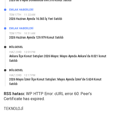
2026 İlk 6 Aylık Döneminde 699.516 Konut Satıldı
EMLAK HABERLERI
TEM 17TH
11:22 AM
2026 Haziran Ayında 16.565 İş Yeri Satıldı
EMLAK HABERLERI
TEM 17TH
10:31 AM
2026 Haziran Ayında 129.979 Konut Satıldı
BÖLGESEL
HAZ 23RD
12:59 PM
Ankara İlçe Konut Satışları 2026 Mayıs: Mayıs Ayında Ankara’da 8.021 konut
Satıldı
BÖLGESEL
HAZ 23RD
12:17 PM
2026 Mayıs İzmir İlçe Konut Satışları: Mayıs Ayında İzmir’de 5.624 Konut
Satıldı
RSS hatası:
WP HTTP Error: cURL error 60: Peer's
Certificate has expired.
TEKNOLOJI