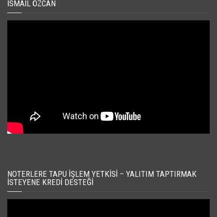
İSMAIL ÖZCAN
NOTERLERE TAPU İŞLEM YETKISI – YALITIM TAPTIRMAK
İSTEYENE KREDI DESTEĞI