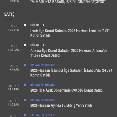
1:38 PM
“MİMARLIKTA BAŞARI, İŞ BİRLİĞİNDEN GEÇİYOR”
SATIŞ
BÖLGESEL
TEM 21ST
12:02 PM
İzmir İlçe Konut Satışları 2026 Haziran: İzmir’de 7.791
Konut Satıldı
BÖLGESEL
TEM 21ST
11:11 AM
Ankara İlçe Konut Satışları 2026 Haziran: Ankara’da
11.699 konut Satıldı
EMLAK HABERLERI
TEM 21ST
9:40 AM
2026 Haziran İstanbul İlçe Satışları: İstanbul’da 24.084
Konut Satıldı
EMLAK HABERLERI
TEM 17TH
12:44 PM
2026 İlk 6 Aylık Döneminde 699.516 Konut Satıldı
EMLAK HABERLERI
TEM 17TH
11:22 AM
2026 Haziran Ayında 16.565 İş Yeri Satıldı
EMLAK HABERLERI
TEM 17TH