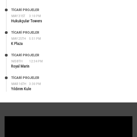
TİCARİ PROJELER
MAY 31ST
3:10 PM
Hukukçular Towers
TİCARİ PROJELER
MAY 25TH
5:51 PM
K Plaza
TİCARİ PROJELER
NIS 8TH
12:34 PM
Royal Marin
TİCARİ PROJELER
MAR 16TH
3:30 PM
Yıldırım Kule