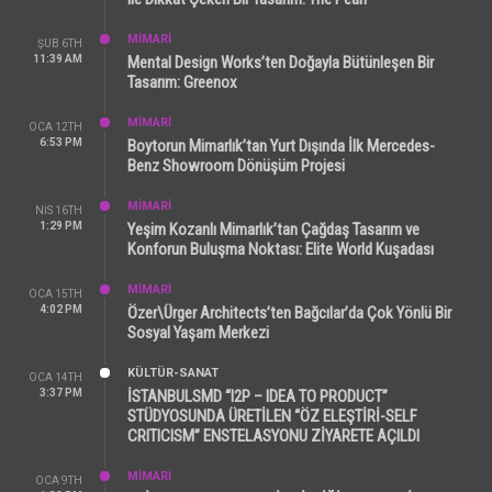
MİMARİ
ŞUB 6TH
11:39 AM
Mental Design Works’ten Doğayla Bütünleşen Bir
Tasarım: Greenox
MİMARİ
OCA 12TH
6:53 PM
Boytorun Mimarlık’tan Yurt Dışında İlk Mercedes-
Benz Showroom Dönüşüm Projesi
MİMARİ
NIS 16TH
1:29 PM
Yeşim Kozanlı Mimarlık’tan Çağdaş Tasarım ve
Konforun Buluşma Noktası: Elite World Kuşadası
MİMARİ
OCA 15TH
4:02 PM
Özer\Ürger Architects’ten Bağcılar’da Çok Yönlü Bir
Sosyal Yaşam Merkezi
KÜLTÜR-SANAT
OCA 14TH
3:37 PM
İSTANBULSMD “I2P – IDEA TO PRODUCT”
STÜDYOSUNDA ÜRETİLEN “ÖZ ELEŞTİRİ-SELF
CRITICISM” ENSTELASYONU ZİYARETE AÇILDI
MİMARİ
OCA 9TH