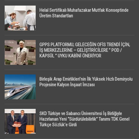
Helal Sertifikalı Muhafazakar Mutfak Konseptinde
Üretim Standartları
GPPS PLATFORMU; GELECEĞİN OFİS TRENDİ İÇİN,
İŞ MERKEZLERİNE – GELİŞTİRİCİLERE ” POD /
KAPSÜL ” UYKU KABİNİ ÖNERİYOR
Birleşik Arap Emirlikleri’nin İlk Yüksek Hızlı Demiryolu
Projesine Kalyon İnşaat İmzası
SKD Türkiye ve Sabancı Üniversitesi İş Birliğiyle
Hazırlanan Yeni “Sürdürülebilirlik” Tanımı TDK Genel
Türkçe Sözlük’e Girdi