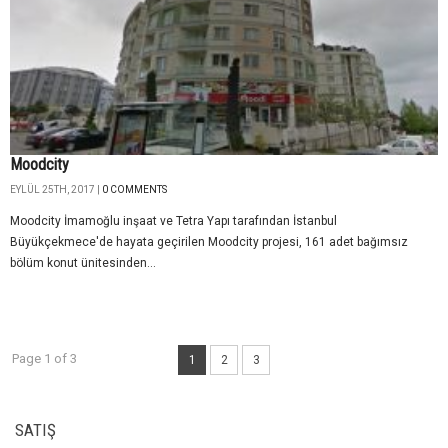
Moodcity
EYLÜL 25TH, 2017 |
0 COMMENTS
Moodcity İmamoğlu inşaat ve Tetra Yapı tarafından İstanbul
Büyükçekmece'de hayata geçirilen Moodcity projesi, 161 adet bağımsız
bölüm konut ünitesinden...
Page 1 of 3
1
2
3
SATIŞ