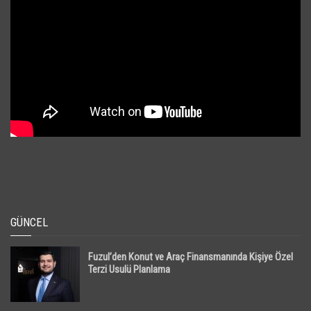
GÜNCEL
Fuzul’den Konut ve Araç Finansmanında Kişiye Özel
Terzi Usulü Planlama