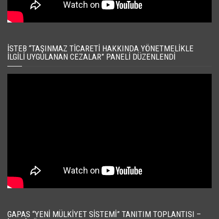
İSTEB “TAŞINMAZ TICARETI HAKKINDA YÖNETMELIKLE
İLGILI UYGULANAN CEZALAR” PANELI DÜZENLENDI
GAPAS “YENI MÜLKIYET SISTEMI” TANITIM TOPLANTISI –