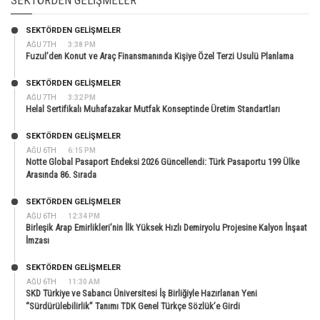
SEKTÖRDEN GELIŞMELER
SEKTÖRDEN GELIŞMELER
AĞU 7TH
3:38 PM
Fuzul’den Konut ve Araç Finansmanında Kişiye Özel Terzi Usulü Planlama
SEKTÖRDEN GELIŞMELER
AĞU 7TH
3:32 PM
Helal Sertifikalı Muhafazakar Mutfak Konseptinde Üretim Standartları
SEKTÖRDEN GELIŞMELER
AĞU 6TH
6:15 PM
Notte Global Pasaport Endeksi 2026 Güncellendi: Türk Pasaportu 199 Ülke
Arasında 86. Sırada
SEKTÖRDEN GELIŞMELER
AĞU 6TH
12:34 PM
Birleşik Arap Emirlikleri’nin İlk Yüksek Hızlı Demiryolu Projesine Kalyon İnşaat
İmzası
SEKTÖRDEN GELIŞMELER
AĞU 6TH
11:30 AM
SKD Türkiye ve Sabancı Üniversitesi İş Birliğiyle Hazırlanan Yeni
“Sürdürülebilirlik” Tanımı TDK Genel Türkçe Sözlük’e Girdi