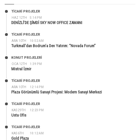
TİCARİ PROJELER
HAZ 12TH
5:14 PM
DENİZLİ’DE ŞİMDİ SKY NOW OFFICE ZAMANI
TİCARİ PROJELER
ARA 10TH
10:52 AM
Turkmall’dan Bodrum’a Dev Yatırım: “Novada Forum”
KONUT PROJELERI
OCA 12TH
1:39 PM
Mistral İzmir
TİCARİ PROJELER
ARA 10TH
12:14 PM
Plaza Görünümlü Sanayi Projesi: Modern Sanayi Merkezi
TİCARİ PROJELER
KAS 29TH
12:23 PM
Usta Ofis
TİCARİ PROJELER
KAS 6TH
10:12 AM
Gold Plaza