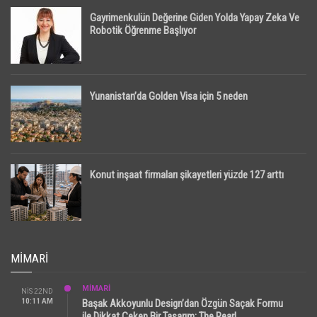
Gayrimenkulün Değerine Giden Yolda Yapay Zeka Ve
Robotik Öğrenme Başlıyor
Yunanistan’da Golden Visa için 5 neden
Konut inşaat firmaları şikayetleri yüzde 127 arttı
MIMARI
MİMARİ
NIS 22ND
10:11 AM
Başak Akkoyunlu Design’dan Özgün Saçak Formu
ile Dikkat Çeken Bir Tasarım: The Pearl