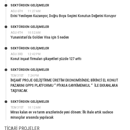
SEKTÖRDEN GELIŞMELER
AĞU 6TH
11:27 AM
Evini Yenileyen Kazanıyor, Doğru Boya Seçimi Konutun Değerini Koruyor
SEKTÖRDEN GELIŞMELER
AĞU 4TH
10:52 AM
Yunanistan’da Golden Visa için 5 neden
SEKTÖRDEN GELIŞMELER
AĞU 3RD
12:42 PM
Konut inşaat firmaları şikayetleri yüzde 127 arttı
SEKTÖRDEN GELIŞMELER
TEM 31ST
7:24 PM
İNŞAAT PROJE GELİŞTİRME ÜRETİM EKONOMİSİNDE; BİRİNCİ EL KONUT
PAZARINI GPPS PLATFORMU ” PİYASA GAYRİMENKUL ” İLE EKRANLARA
TAŞIYACAK
SEKTÖRDEN GELIŞMELER
TEM 31ST
10:12 AM
Miras kalan ev ve tarım arazilerinde yeni dönem: İlk ihale artık sadece
mirasçılar arasında yapılacak
TICARI PROJELER