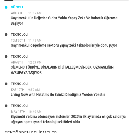
GÜNCEL
AĞU 4TH
11:02 AM
Gayrimenkulün Değerine Giden Yolda Yapay Zeka Ve Robotik Öğrenme
Başlıyor
TEKNOLOJİ
TEM 30TH
11:42 AM
Gayrimenkul değerleme sektörü yapay zekâ teknolojileriyle dönüşüyor
TEKNOLOJİ
ARA 8TH
12:29 PM
SİEMENS TÜRKİYE, BİNALARIN DİJİTALLEŞMESİNDEKİ UZMANLIĞINI
AVRUPA’YA TAŞIYOR
TEKNOLOJİ
KAS 19TH
9:50 AM
Living Now with Netatmo ile Evinizi Dilediğiniz Yerden Yönetin
TEKNOLOJİ
MAY 15TH
10:40 AM
Biyometri ve bina otomasyon sistemleri 2025’in ilk aylarında en çok saldırıya
uğrayan operasyonel teknoloji sektörleri oldu