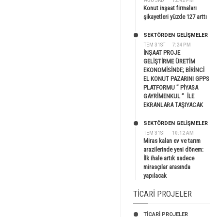
AĞU 3RD
12:42 PM
Konut inşaat firmaları
şikayetleri yüzde 127 arttı
SEKTÖRDEN GELIŞMELER
TEM 31ST
7:24 PM
İNŞAAT PROJE
GELİŞTİRME ÜRETİM
EKONOMİSİNDE; BİRİNCİ
EL KONUT PAZARINI GPPS
PLATFORMU ” PİYASA
GAYRİMENKUL ” İLE
EKRANLARA TAŞIYACAK
SEKTÖRDEN GELIŞMELER
TEM 31ST
10:12 AM
Miras kalan ev ve tarım
arazilerinde yeni dönem:
İlk ihale artık sadece
mirasçılar arasında
yapılacak
TICARI PROJELER
TİCARİ PROJELER