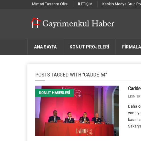
Mimari Tasarım Ofisi
İLETİŞİM
Keskin Medya Grup Por
ANA SAYFA
KONUT PROJELERİ
FIRMAL
POSTS TAGGED WITH "CADDE 54"
Cadde 
KONUT HABERLERI
EKIM 19T
Daha ö
yansıya
basınl
Sakarya