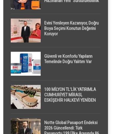
Hazırlanan Yeni “Sürdürülebilirlik”
Tanımı TDK Genel Türkçe
Sözlük’e Girdi
Evini Yenileyen Kazanıyor, Doğru
Boya Seçimi Konutun Değerini
Koruyor
Güvenli ve Konforlu Yapıların
Temelinde Doğru Yalıtım Var
100 MİLYON TL’LİK YATIRIMLA
CUMHURİYET MİRASI,
ESKİŞEHİR HALKEVİ YENİDEN
HAYAT BULUYOR
Notte Global Pasaport Endeksi
2026 Güncellendi: Türk
Pasaportu 199 Ülke Arasında 86.