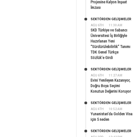
Projesine Kalyon İnşaat
İmzası
SEKTÖRDEN GELIŞMELER
AĞU 6TH
11:30 AM
SKD Türkiye ve Sabancı
Üniversitesi İş Birliğiyle
Hazırlanan Yeni
“Sürdürülebilirlik” Tanımı
TDK Genel Türkçe
Sözlük’e Girdi
SEKTÖRDEN GELIŞMELER
AĞU 6TH
11:27 AM
Evini Yenileyen Kazanıyor,
Doğru Boya Seçimi
Konutun Değerini Koruyor
SEKTÖRDEN GELIŞMELER
AĞU 4TH
10:52 AM
Yunanistan’da Golden Visa
için 5 neden
SEKTÖRDEN GELIŞMELER