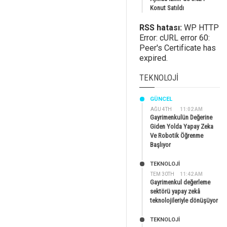
Konut Satıldı
RSS hatası:
WP HTTP
Error: cURL error 60:
Peer's Certificate has
expired.
TEKNOLOJI
GÜNCEL
AĞU 4TH
11:02 AM
Gayrimenkulün Değerine
Giden Yolda Yapay Zeka
Ve Robotik Öğrenme
Başlıyor
TEKNOLOJİ
TEM 30TH
11:42 AM
Gayrimenkul değerleme
sektörü yapay zekâ
teknolojileriyle dönüşüyor
TEKNOLOJİ