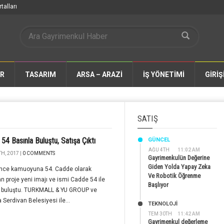
talları
AR
TASARIM
ARSA – ARAZİ
İŞ YÖNETİMİ
GİRİŞ
SATIŞ
54 Basınla Buluştu, Satışa Çıktı
GÜNCEL
AĞU 4TH
11:02 AM
H, 2017 |
0 COMMENTS
Gayrimenkulün Değerine
Giden Yolda Yapay Zeka
nce kamuoyuna 54. Cadde olarak
Ve Robotik Öğrenme
n proje yeni imajı ve ismi Cadde 54 ile
Başlıyor
a buluştu. TURKMALL & YU GROUP ve
 Serdivan Belesiyesi ile...
TEKNOLOJİ
TEM 30TH
11:42 AM
Gayrimenkul değerleme