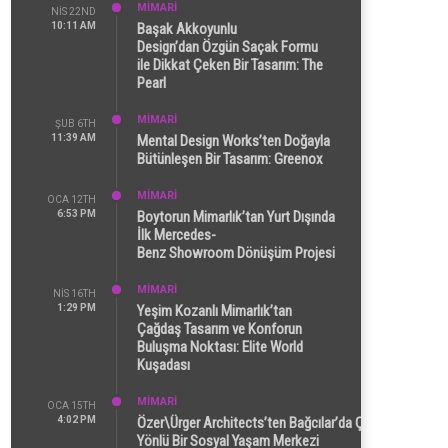
MİMARİ
NIS 22ND
10:11 AM
Başak Akkoyunlu
Design’dan Özgün Saçak Formu
ile Dikkat Çeken Bir Tasarım: The
Pearl
MİMARİ
ŞUB 6TH
11:39 AM
Mental Design Works’ten Doğayla
Bütünleşen Bir Tasarım: Greenox
MİMARİ
OCA 12TH
6:53 PM
Boytorun Mimarlık’tan Yurt Dışında
İlk Mercedes-
Benz Showroom Dönüşüm Projesi
MİMARİ
NIS 16TH
1:29 PM
Yeşim Kozanlı Mimarlık’tan
Çağdaş Tasarım ve Konforun
Buluşma Noktası: Elite World
Kuşadası
MİMARİ
OCA 15TH
4:02 PM
Özer\Ürger Architects’ten Bağcılar’da Çok
Yönlü Bir Sosyal Yaşam Merkezi