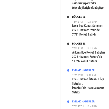
sektörü yapay zekâ
teknolojileriyle dönüşüyor
BÖLGESEL
TEM 21ST
12:02 PM
İzmir İlçe Konut Satışları
2026 Haziran: İzmir’de
7.791 Konut Satıldı
BÖLGESEL
TEM 21ST
11:11 AM
Ankara İlçe Konut Satışları
2026 Haziran: Ankara’da
11.699 konut Satıldı
EMLAK HABERLERI
TEM 21ST
9:40 AM
2026 Haziran İstanbul İlçe
Satışları:
İstanbul’da 24.084 Konut
Satıldı
EMLAK HABERLERI
TEM 17TH
12:44 PM