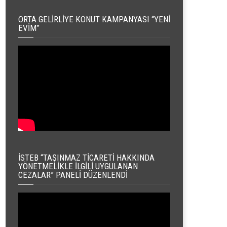
ORTA GELIRLIYE KONUT KAMPANYASI “YENI
EVIM”
İSTEB “TAŞINMAZ TICARETI HAKKINDA
YÖNETMELIKLE İLGILI UYGULANAN
CEZALAR” PANELI DÜZENLENDI