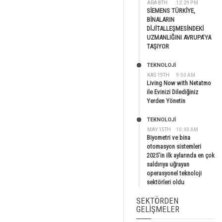
ARA 8TH
12:29 PM
SİEMENS TÜRKİYE,
BİNALARIN
DİJİTALLEŞMESİNDEKİ
UZMANLIĞINI AVRUPA’YA
TAŞIYOR
TEKNOLOJİ
KAS 19TH
9:50 AM
Living Now with Netatmo
ile Evinizi Dilediğiniz
Yerden Yönetin
TEKNOLOJİ
MAY 15TH
10:40 AM
Biyometri ve bina
otomasyon sistemleri
2025’in ilk aylarında en çok
saldırıya uğrayan
operasyonel teknoloji
sektörleri oldu
SEKTÖRDEN
GELIŞMELER