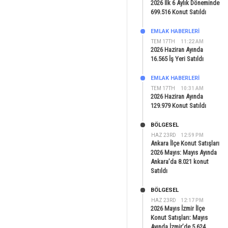
2026 İlk 6 Aylık Döneminde
699.516 Konut Satıldı
EMLAK HABERLERI
TEM 17TH
11:22 AM
2026 Haziran Ayında
16.565 İş Yeri Satıldı
EMLAK HABERLERI
TEM 17TH
10:31 AM
2026 Haziran Ayında
129.979 Konut Satıldı
BÖLGESEL
HAZ 23RD
12:59 PM
Ankara İlçe Konut Satışları
2026 Mayıs: Mayıs Ayında
Ankara’da 8.021 konut
Satıldı
BÖLGESEL
HAZ 23RD
12:17 PM
2026 Mayıs İzmir İlçe
Konut Satışları: Mayıs
Ayında İzmir’de 5.624