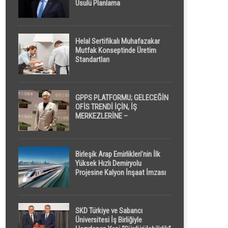
Usulü Planlama
Helal Sertifikalı Muhafazakar
Mutfak Konseptinde Üretim
Standartları
GPPS PLATFORMU; GELECEĞİN
OFİS TRENDİ İÇİN, İŞ
MERKEZLERİNE –
GELİŞTİRİCİLERE ” POD /
KAPSÜL ” UYKU KABİNİ
ÖNERİYOR
Birleşik Arap Emirlikleri’nin İlk
Yüksek Hızlı Demiryolu
Projesine Kalyon İnşaat İmzası
SKD Türkiye ve Sabancı
Üniversitesi İş Birliğiyle