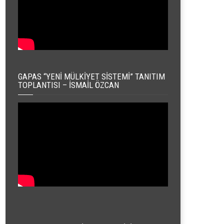
GAPAS “YENI MÜLKIYET SISTEMI” TANITIM
TOPLANTISI – İSMAIL ÖZCAN