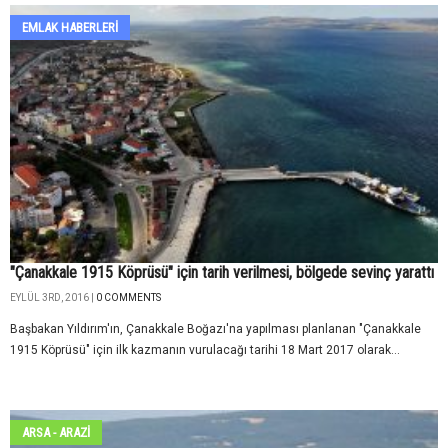
EMLAK HABERLERI
"Çanakkale 1915 Köprüsü" için tarih verilmesi, bölgede sevinç yarattı
EYLÜL 3RD, 2016 |
0 COMMENTS
Başbakan Yıldırım'ın, Çanakkale Boğazı'na yapılması planlanan "Çanakkale
1915 Köprüsü" için ilk kazmanın vurulacağı tarihi 18 Mart 2017 olarak...
ARSA - ARAZİ