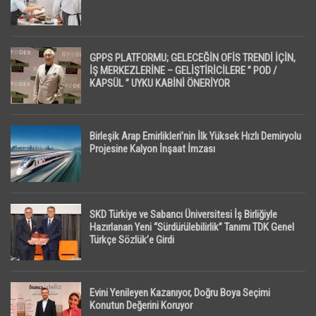
GPPS PLATFORMU; GELECEĞİN OFİS TRENDİ İÇİN,
İŞ MERKEZLERİNE – GELİŞTİRİCİLERE ” POD /
KAPSÜL ” UYKU KABİNİ ÖNERİYOR
Birleşik Arap Emirlikleri’nin İlk Yüksek Hızlı Demiryolu
Projesine Kalyon İnşaat İmzası
SKD Türkiye ve Sabancı Üniversitesi İş Birliğiyle
Hazırlanan Yeni “Sürdürülebilirlik” Tanımı TDK Genel
Türkçe Sözlük’e Girdi
Evini Yenileyen Kazanıyor, Doğru Boya Seçimi
Konutun Değerini Koruyor