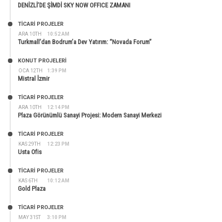
DENİZLİ’DE ŞİMDİ SKY NOW OFFICE ZAMANI
TİCARİ PROJELER
ARA 10TH
10:52 AM
Turkmall’dan Bodrum’a Dev Yatırım: “Novada Forum”
KONUT PROJELERI
OCA 12TH
1:39 PM
Mistral İzmir
TİCARİ PROJELER
ARA 10TH
12:14 PM
Plaza Görünümlü Sanayi Projesi: Modern Sanayi Merkezi
TİCARİ PROJELER
KAS 29TH
12:23 PM
Usta Ofis
TİCARİ PROJELER
KAS 6TH
10:12 AM
Gold Plaza
TİCARİ PROJELER
MAY 31ST
3:10 PM