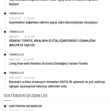
Başlıyor
TEKNOLOJİ
TEM 30TH
11:42 AM
Gayrimenkul değerleme sektörü yapay zekâ teknolojileriyle dönüşüyor
TEKNOLOJİ
ARA 8TH
12:29 PM
SİEMENS TÜRKİYE, BİNALARIN DİJİTALLEŞMESİNDEKİ UZMANLIĞINI
AVRUPA’YA TAŞIYOR
TEKNOLOJİ
KAS 19TH
9:50 AM
Living Now with Netatmo ile Evinizi Dilediğiniz Yerden Yönetin
TEKNOLOJİ
MAY 15TH
10:40 AM
Biyometri ve bina otomasyon sistemleri 2025’in ilk aylarında en çok saldırıya
uğrayan operasyonel teknoloji sektörleri oldu
SEKTÖRDEN GELIŞMELER
SEKTÖRDEN GELIŞMELER