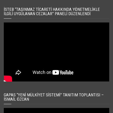
İSTEB “TAŞINMAZ TICARETI HAKKINDA YÖNETMELIKLE
İLGILI UYGULANAN CEZALAR” PANELI DÜZENLENDI
GAPAS “YENI MÜLKIYET SISTEMI” TANITIM TOPLANTISI –
İSMAIL ÖZCAN