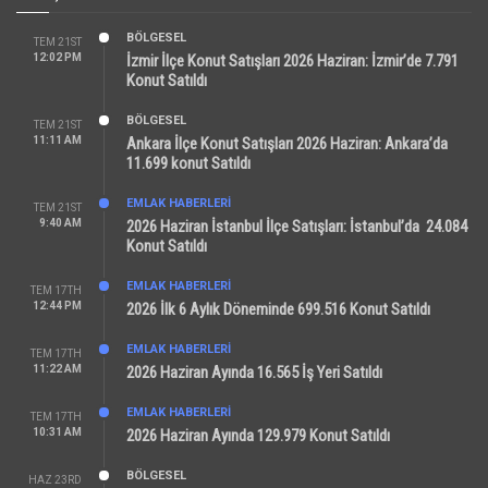
BÖLGESEL
TEM 21ST
12:02 PM
İzmir İlçe Konut Satışları 2026 Haziran: İzmir’de 7.791
Konut Satıldı
BÖLGESEL
TEM 21ST
11:11 AM
Ankara İlçe Konut Satışları 2026 Haziran: Ankara’da
11.699 konut Satıldı
EMLAK HABERLERI
TEM 21ST
9:40 AM
2026 Haziran İstanbul İlçe Satışları: İstanbul’da 24.084
Konut Satıldı
EMLAK HABERLERI
TEM 17TH
12:44 PM
2026 İlk 6 Aylık Döneminde 699.516 Konut Satıldı
EMLAK HABERLERI
TEM 17TH
11:22 AM
2026 Haziran Ayında 16.565 İş Yeri Satıldı
EMLAK HABERLERI
TEM 17TH
10:31 AM
2026 Haziran Ayında 129.979 Konut Satıldı
BÖLGESEL
HAZ 23RD