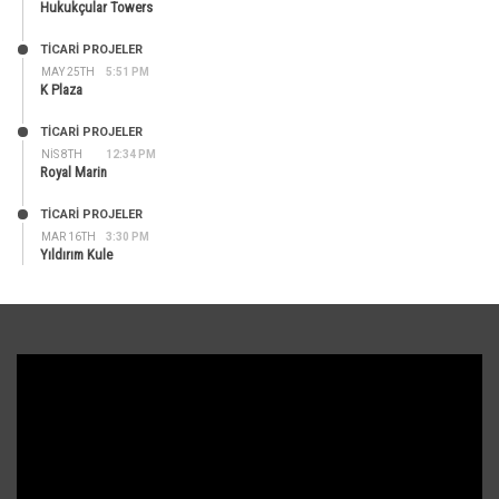
Hukukçular Towers
TİCARİ PROJELER
MAY 25TH
5:51 PM
K Plaza
TİCARİ PROJELER
NIS 8TH
12:34 PM
Royal Marin
TİCARİ PROJELER
MAR 16TH
3:30 PM
Yıldırım Kule