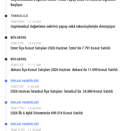
Başlıyor
TEKNOLOJİ
TEM 30TH
11:42 AM
Gayrimenkul değerleme sektörü yapay zekâ teknolojileriyle dönüşüyor
BÖLGESEL
TEM 21ST
12:02 PM
İzmir İlçe Konut Satışları 2026 Haziran: İzmir’de 7.791 Konut Satıldı
BÖLGESEL
TEM 21ST
11:11 AM
Ankara İlçe Konut Satışları 2026 Haziran: Ankara’da 11.699 konut Satıldı
EMLAK HABERLERI
TEM 21ST
9:40 AM
2026 Haziran İstanbul İlçe Satışları: İstanbul’da 24.084 Konut Satıldı
EMLAK HABERLERI
TEM 17TH
12:44 PM
2026 İlk 6 Aylık Döneminde 699.516 Konut Satıldı
EMLAK HABERLERI
TEM 17TH
11:22 AM