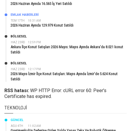
2026 Haziran Ayında 16.565 İş Yeri Satıldı
EMLAK HABERLERI
TEM 17TH
10:31 AM
2026 Haziran Ayında 129.979 Konut Satıldı
BÖLGESEL
HAZ 23RD
12:59 PM
Ankara İlçe Konut Satışları 2026 Mayıs: Mayıs Ayında Ankara’da 8.021 konut
Satıldı
BÖLGESEL
HAZ 23RD
12:17 PM
2026 Mayıs İzmir İlçe Konut Satışları: Mayıs Ayında İzmir’de 5.624 Konut
Satıldı
RSS hatası:
WP HTTP Error: cURL error 60: Peer's
Certificate has expired.
TEKNOLOJI
GÜNCEL
AĞU 4TH
11:02 AM
Gayrimenkulün Değerine Giden Yolda Yapay Zeka Ve Robotik Öğrenme