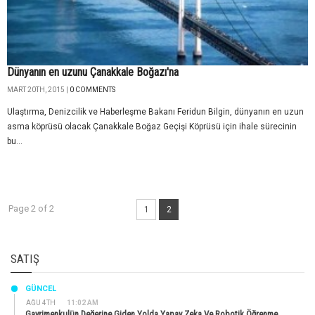
Dünyanın en uzunu Çanakkale Boğazı'na
MART 20TH, 2015 |
0 COMMENTS
Ulaştırma, Denizcilik ve Haberleşme Bakanı Feridun Bilgin, dünyanın en uzun
asma köprüsü olacak Çanakkale Boğaz Geçişi Köprüsü için ihale sürecinin
bu...
Page 2 of 2
1
2
SATIŞ
GÜNCEL
AĞU 4TH
11:02 AM
Gayrimenkulün Değerine Giden Yolda Yapay Zeka Ve Robotik Öğrenme