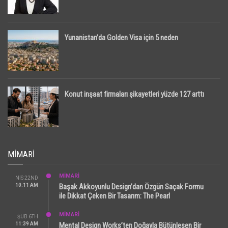
Yunanistan’da Golden Visa için 5 neden
Konut inşaat firmaları şikayetleri yüzde 127 arttı
MIMARI
MİMARİ
NIS 22ND
10:11 AM
Başak Akkoyunlu Design’dan Özgün Saçak Formu
ile Dikkat Çeken Bir Tasarım: The Pearl
MİMARİ
ŞUB 6TH
11:39 AM
Mental Design Works’ten Doğayla Bütünleşen Bir