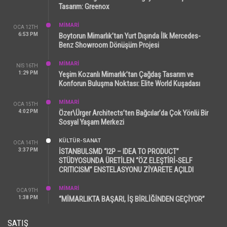
Tasarım: Greenox
MİMARİ
OCA 12TH
6:53 PM
Boytorun Mimarlık’tan Yurt Dışında İlk Mercedes-
Benz Showroom Dönüşüm Projesi
MİMARİ
NIS 16TH
1:29 PM
Yeşim Kozanlı Mimarlık’tan Çağdaş Tasarım ve
Konforun Buluşma Noktası: Elite World Kuşadası
MİMARİ
OCA 15TH
4:02 PM
Özer\Ürger Architects’ten Bağcılar’da Çok Yönlü Bir
Sosyal Yaşam Merkezi
KÜLTÜR-SANAT
OCA 14TH
3:37 PM
İSTANBULSMD “I2P – IDEA TO PRODUCT”
STÜDYOSUNDA ÜRETİLEN “ÖZ ELEŞTİRİ-SELF
CRITICISM” ENSTELASYONU ZİYARETE AÇILDI
MİMARİ
OCA 9TH
1:38 PM
“MİMARLIKTA BAŞARI, İŞ BİRLİĞİNDEN GEÇİYOR”
SATIŞ