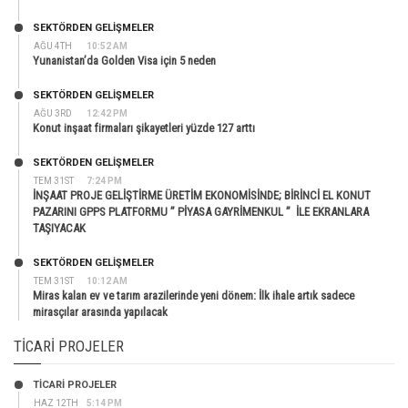
SEKTÖRDEN GELIŞMELER
AĞU 4TH
10:52 AM
Yunanistan’da Golden Visa için 5 neden
SEKTÖRDEN GELIŞMELER
AĞU 3RD
12:42 PM
Konut inşaat firmaları şikayetleri yüzde 127 arttı
SEKTÖRDEN GELIŞMELER
TEM 31ST
7:24 PM
İNŞAAT PROJE GELİŞTİRME ÜRETİM EKONOMİSİNDE; BİRİNCİ EL KONUT
PAZARINI GPPS PLATFORMU ” PİYASA GAYRİMENKUL ” İLE EKRANLARA
TAŞIYACAK
SEKTÖRDEN GELIŞMELER
TEM 31ST
10:12 AM
Miras kalan ev ve tarım arazilerinde yeni dönem: İlk ihale artık sadece
mirasçılar arasında yapılacak
TICARI PROJELER
TİCARİ PROJELER
HAZ 12TH
5:14 PM