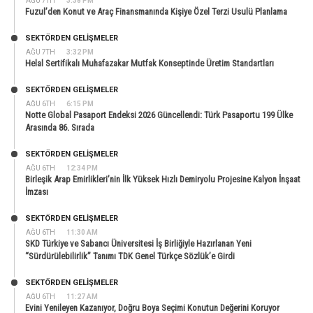
AĞU 7TH
3:38 PM
Fuzul’den Konut ve Araç Finansmanında Kişiye Özel Terzi Usulü Planlama
SEKTÖRDEN GELIŞMELER
AĞU 7TH
3:32 PM
Helal Sertifikalı Muhafazakar Mutfak Konseptinde Üretim Standartları
SEKTÖRDEN GELIŞMELER
AĞU 6TH
6:15 PM
Notte Global Pasaport Endeksi 2026 Güncellendi: Türk Pasaportu 199 Ülke
Arasında 86. Sırada
SEKTÖRDEN GELIŞMELER
AĞU 6TH
12:34 PM
Birleşik Arap Emirlikleri’nin İlk Yüksek Hızlı Demiryolu Projesine Kalyon İnşaat
İmzası
SEKTÖRDEN GELIŞMELER
AĞU 6TH
11:30 AM
SKD Türkiye ve Sabancı Üniversitesi İş Birliğiyle Hazırlanan Yeni
“Sürdürülebilirlik” Tanımı TDK Genel Türkçe Sözlük’e Girdi
SEKTÖRDEN GELIŞMELER
AĞU 6TH
11:27 AM
Evini Yenileyen Kazanıyor, Doğru Boya Seçimi Konutun Değerini Koruyor