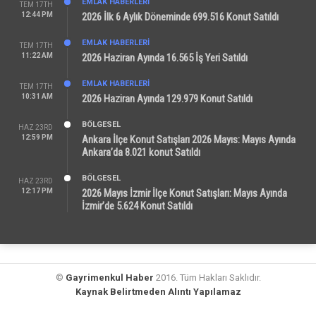
EMLAK HABERLERI
TEM 17TH
12:44 PM
2026 İlk 6 Aylık Döneminde 699.516 Konut Satıldı
EMLAK HABERLERI
TEM 17TH
11:22 AM
2026 Haziran Ayında 16.565 İş Yeri Satıldı
EMLAK HABERLERI
TEM 17TH
10:31 AM
2026 Haziran Ayında 129.979 Konut Satıldı
BÖLGESEL
HAZ 23RD
12:59 PM
Ankara İlçe Konut Satışları 2026 Mayıs: Mayıs Ayında
Ankara’da 8.021 konut Satıldı
BÖLGESEL
HAZ 23RD
12:17 PM
2026 Mayıs İzmir İlçe Konut Satışları: Mayıs Ayında
İzmir’de 5.624 Konut Satıldı
©
Gayrimenkul Haber
2016. Tüm Hakları Saklıdır.
Kaynak Belirtmeden Alıntı Yapılamaz