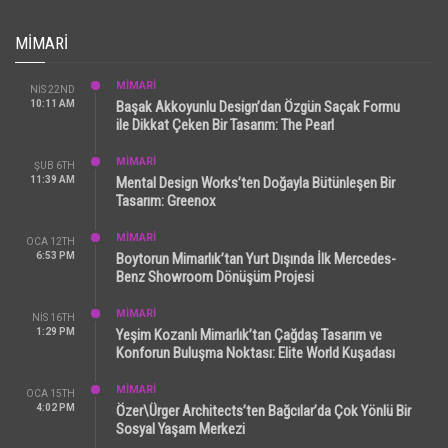
MIMARI
MİMARİ
NIS 22ND
10:11 AM
Başak Akkoyunlu Design’dan Özgün Saçak Formu
ile Dikkat Çeken Bir Tasarım: The Pearl
MİMARİ
ŞUB 6TH
11:39 AM
Mental Design Works’ten Doğayla Bütünleşen Bir
Tasarım: Greenox
MİMARİ
OCA 12TH
6:53 PM
Boytorun Mimarlık’tan Yurt Dışında İlk Mercedes-
Benz Showroom Dönüşüm Projesi
MİMARİ
NIS 16TH
1:29 PM
Yeşim Kozanlı Mimarlık’tan Çağdaş Tasarım ve
Konforun Buluşma Noktası: Elite World Kuşadası
MİMARİ
OCA 15TH
4:02 PM
Özer\Ürger Architects’ten Bağcılar’da Çok Yönlü Bir
Sosyal Yaşam Merkezi