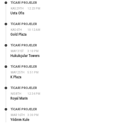
TİCARİ PROJELER
KAS 29TH
12:23 PM
Usta Ofis
TİCARİ PROJELER
KAS 6TH
10:12 AM
Gold Plaza
TİCARİ PROJELER
MAY 31ST
3:10 PM
Hukukçular Towers
TİCARİ PROJELER
MAY 25TH
5:51 PM
K Plaza
TİCARİ PROJELER
NIS 8TH
12:34 PM
Royal Marin
TİCARİ PROJELER
MAR 16TH
3:30 PM
Yıldırım Kule