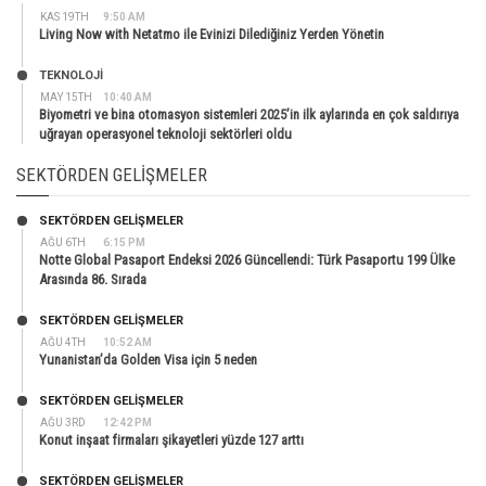
KAS 19TH
9:50 AM
Living Now with Netatmo ile Evinizi Dilediğiniz Yerden Yönetin
TEKNOLOJİ
MAY 15TH
10:40 AM
Biyometri ve bina otomasyon sistemleri 2025’in ilk aylarında en çok saldırıya
uğrayan operasyonel teknoloji sektörleri oldu
SEKTÖRDEN GELIŞMELER
SEKTÖRDEN GELIŞMELER
AĞU 6TH
6:15 PM
Notte Global Pasaport Endeksi 2026 Güncellendi: Türk Pasaportu 199 Ülke
Arasında 86. Sırada
SEKTÖRDEN GELIŞMELER
AĞU 4TH
10:52 AM
Yunanistan’da Golden Visa için 5 neden
SEKTÖRDEN GELIŞMELER
AĞU 3RD
12:42 PM
Konut inşaat firmaları şikayetleri yüzde 127 arttı
SEKTÖRDEN GELIŞMELER