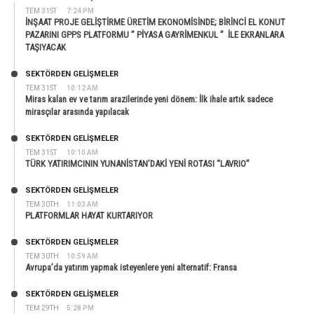
TEM 31ST
7:24 PM
İNŞAAT PROJE GELİŞTİRME ÜRETİM EKONOMİSİNDE; BİRİNCİ EL KONUT
PAZARINI GPPS PLATFORMU ” PİYASA GAYRİMENKUL ” İLE EKRANLARA
TAŞIYACAK
SEKTÖRDEN GELIŞMELER
TEM 31ST
10:12 AM
Miras kalan ev ve tarım arazilerinde yeni dönem: İlk ihale artık sadece
mirasçılar arasında yapılacak
SEKTÖRDEN GELIŞMELER
TEM 31ST
10:10 AM
TÜRK YATIRIMCININ YUNANİSTAN’DAKİ YENİ ROTASI “LAVRIO”
SEKTÖRDEN GELIŞMELER
TEM 30TH
11:03 AM
PLATFORMLAR HAYAT KURTARIYOR
SEKTÖRDEN GELIŞMELER
TEM 30TH
10:59 AM
Avrupa’da yatırım yapmak isteyenlere yeni alternatif: Fransa
SEKTÖRDEN GELIŞMELER
TEM 29TH
5:28 PM