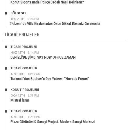
Konut Sigortasında Poliçe Bedeli Nasıl Belirlenir?
BÖLGESEL
TEM 29TH
5:24 PM
￼İzmir’de Villa Kiralamadan Önce Dikkat Etmeniz Gerekenler
TICARI PROJELER
TİCARİ PROJELER
HAZ 12TH
5:14 PM
DENİZLİ’DE ŞİMDİ SKY NOW OFFICE ZAMANI
TİCARİ PROJELER
ARA 10TH
10:52 AM
Turkmall’dan Bodrum’a Dev Yatırım: “Novada Forum”
KONUT PROJELERI
OCA 12TH
1:39 PM
Mistral İzmir
TİCARİ PROJELER
ARA 10TH
12:14 PM
Plaza Görünümlü Sanayi Projesi: Modern Sanayi Merkezi