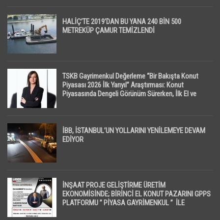
HALİÇ’TE 2019’DAN BU YANA 240 BİN 500
METREKÜP ÇAMUR TEMİZLENDİ
TSKB Gayrimenkul Değerleme “Bir Bakışta Konut
Piyasası 2026 İlk Yarıyıl” Araştırması: Konut
Piyasasında Dengeli Görünüm Sürerken, İlk El ve
İpotekli Satışlarda Sınırlı Toparlanma Dikkat Çekti
İBB, İSTANBUL’UN YOLLARINI YENİLEMEYE DEVAM
EDİYOR
İNŞAAT PROJE GELİŞTİRME ÜRETİM
EKONOMİSİNDE; BİRİNCİ EL KONUT PAZARINI GPPS
PLATFORMU ” PİYASA GAYRİMENKUL ” İLE
EKRANLARA TAŞIYACAK