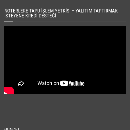
NOTERLERE TAPU İŞLEM YETKISI – YALITIM TAPTIRMAK
İSTEYENE KREDI DESTEĞI
GÜNCEL