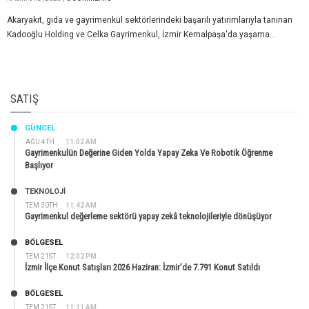
Akaryakıt, gıda ve gayrimenkul sektörlerindeki başarılı yatırımlarıyla tanınan
Kadooğlu Holding ve Celka Gayrimenkul, İzmir Kemalpaşa'da yaşama...
SATIŞ
GÜNCEL
AĞU 4TH
11:02 AM
Gayrimenkulün Değerine Giden Yolda Yapay Zeka Ve Robotik Öğrenme
Başlıyor
TEKNOLOJİ
TEM 30TH
11:42 AM
Gayrimenkul değerleme sektörü yapay zekâ teknolojileriyle dönüşüyor
BÖLGESEL
TEM 21ST
12:02 PM
İzmir İlçe Konut Satışları 2026 Haziran: İzmir’de 7.791 Konut Satıldı
BÖLGESEL
TEM 21ST
11:11 AM