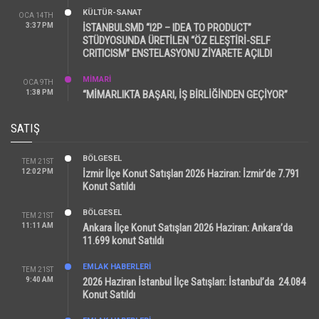
KÜLTÜR-SANAT
OCA 14TH
3:37 PM
İSTANBULSMD “I2P – IDEA TO PRODUCT”
STÜDYOSUNDA ÜRETİLEN “ÖZ ELEŞTİRİ-SELF
CRITICISM” ENSTELASYONU ZİYARETE AÇILDI
MİMARİ
OCA 9TH
1:38 PM
“MİMARLIKTA BAŞARI, İŞ BİRLİĞİNDEN GEÇİYOR”
SATIŞ
BÖLGESEL
TEM 21ST
12:02 PM
İzmir İlçe Konut Satışları 2026 Haziran: İzmir’de 7.791
Konut Satıldı
BÖLGESEL
TEM 21ST
11:11 AM
Ankara İlçe Konut Satışları 2026 Haziran: Ankara’da
11.699 konut Satıldı
EMLAK HABERLERI
TEM 21ST
9:40 AM
2026 Haziran İstanbul İlçe Satışları: İstanbul’da 24.084
Konut Satıldı