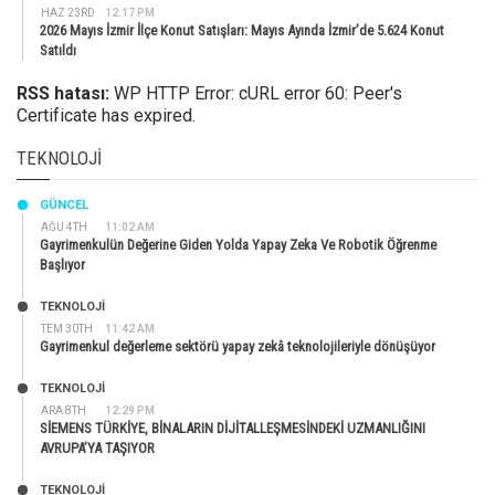
HAZ 23RD
12:17 PM
2026 Mayıs İzmir İlçe Konut Satışları: Mayıs Ayında İzmir’de 5.624 Konut
Satıldı
RSS hatası:
WP HTTP Error: cURL error 60: Peer's
Certificate has expired.
TEKNOLOJI
GÜNCEL
AĞU 4TH
11:02 AM
Gayrimenkulün Değerine Giden Yolda Yapay Zeka Ve Robotik Öğrenme
Başlıyor
TEKNOLOJİ
TEM 30TH
11:42 AM
Gayrimenkul değerleme sektörü yapay zekâ teknolojileriyle dönüşüyor
TEKNOLOJİ
ARA 8TH
12:29 PM
SİEMENS TÜRKİYE, BİNALARIN DİJİTALLEŞMESİNDEKİ UZMANLIĞINI
AVRUPA’YA TAŞIYOR
TEKNOLOJİ