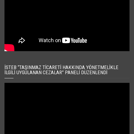
İSTEB “TAŞINMAZ TICARETI HAKKINDA YÖNETMELIKLE
İLGILI UYGULANAN CEZALAR” PANELI DÜZENLENDI