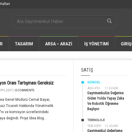
talları
AR
TASARIM
ARSA – ARAZİ
İŞ YÖNETİMİ
GİRİŞ
SATIŞ
on Oranı Tartışması Gereksiz
GÜNCEL
AĞU 4TH
11:02 AM
TH, 2017 |
0 COMMENTS
Gayrimenkulün Değerine
Giden Yolda Yapay Zeka
İdea Genel Müdürü Cemal Bayar,
Ve Robotik Öğrenme
az Ticareti Hakkında Yönetmelik
Başlıyor
"nı ve komisyon ücretlerindeki
aya değindi. Proje İdea blog...
TEKNOLOJİ
TEM 30TH
11:42 AM
Gayrimenkul değerleme