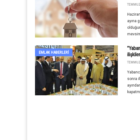
TEMMUZ 
Haziran
ayına g
olduğun
mevsim
"Yaban
EMLAK HABERLERI
ilişkil
TEMMUZ 
Yabanc
sonra i
ayından
kapatmı