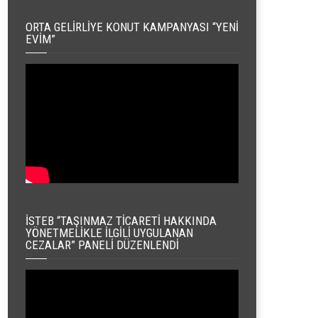
ORTA GELIRLIYE KONUT KAMPANYASI “YENI
EVIM”
İSTEB “TAŞINMAZ TICARETI HAKKINDA
YÖNETMELIKLE İLGILI UYGULANAN
CEZALAR” PANELI DÜZENLENDI