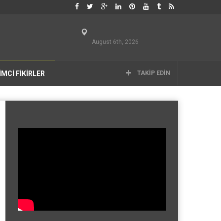
August 6th, 2026
İMCİ FİKİRLER
TAKIP EDIN