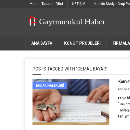
Mimari Tasarım Ofisi
İLETİŞİM
Keskin Medya Grup Por
ANA SAYFA
KONUT PROJELERİ
FIRMAL
POSTS TAGGED WITH "CEMAL BAYAR"
Komisy
EMLAK HABERLERI
KASIM 14
Proje 
"Taşınm
Taslağı
tartışm