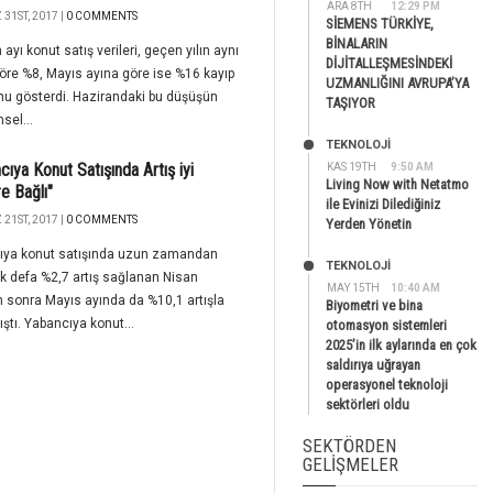
ARA 8TH
12:29 PM
31ST, 2017 |
0 COMMENTS
SİEMENS TÜRKİYE,
BİNALARIN
 ayı konut satış verileri, geçen yılın aynı
DİJİTALLEŞMESİNDEKİ
öre %8, Mayıs ayına göre ise %16 kayıp
UZMANLIĞINI AVRUPA’YA
u gösterdi. Hazirandaki bu düşüşün
TAŞIYOR
sel...
TEKNOLOJİ
cıya Konut Satışında Artış iyi
KAS 19TH
9:50 AM
Living Now with Netatmo
ere Bağlı"
ile Evinizi Dilediğiniz
21ST, 2017 |
0 COMMENTS
Yerden Yönetin
ıya konut satışında uzun zamandan
TEKNOLOJİ
lk defa %2,7 artış sağlanan Nisan
MAY 15TH
10:40 AM
 sonra Mayıs ayında da %10,1 artışla
Biyometri ve bina
ştı. Yabancıya konut...
otomasyon sistemleri
2025’in ilk aylarında en çok
saldırıya uğrayan
operasyonel teknoloji
sektörleri oldu
SEKTÖRDEN
GELIŞMELER