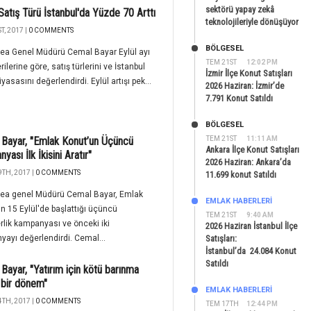
sektörü yapay zekâ
Satış Türü İstanbul'da Yüzde 70 Arttı
teknolojileriyle dönüşüyor
T, 2017 |
0 COMMENTS
BÖLGESEL
dea Genel Müdürü Cemal Bayar Eylül ayı
TEM 21ST
12:02 PM
rilerine göre, satış türlerini ve İstanbul
İzmir İlçe Konut Satışları
yasasını değerlendirdi. Eylül artışı pek...
2026 Haziran: İzmir’de
7.791 Konut Satıldı
BÖLGESEL
Bayar, "Emlak Konut’un Üçüncü
TEM 21ST
11:11 AM
Ankara İlçe Konut Satışları
ası İlk İkisini Aratır"
2026 Haziran: Ankara’da
TH, 2017 |
0 COMMENTS
11.699 konut Satıldı
İdea genel Müdürü Cemal Bayar, Emlak
EMLAK HABERLERI
n 15 Eylül'de başlattığı üçüncü
TEM 21ST
9:40 AM
rlik kampanyası ve önceki iki
2026 Haziran İstanbul İlçe
ayı değerlendirdi. Cemal...
Satışları:
İstanbul’da 24.084 Konut
Satıldı
Bayar, "Yatırım için kötü barınma
i bir dönem"
EMLAK HABERLERI
TH, 2017 |
0 COMMENTS
TEM 17TH
12:44 PM