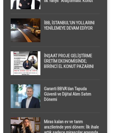
İlk Yarıyıl” Araştırması: Konut
Piyasasında Dengeli Görünüm
Sürerken, İlk El ve İpotekli
Satışlarda Sınırlı Toparlanma
Dikkat Çekti
İBB, İSTANBUL’UN YOLLARINI
YENİLEMEYE DEVAM EDİYOR
İNŞAAT PROJE GELİŞTİRME
ÜRETİM EKONOMİSİNDE;
BİRİNCİ EL KONUT PAZARINI
GPPS PLATFORMU ” PİYASA
GAYRİMENKUL ” İLE
EKRANLARA TAŞIYACAK
Garanti BBVA’dan Tapuda
Güvenli ve Dijital Alım Satım
Dönemi
Miras kalan ev ve tarım
arazilerinde yeni dönem: İlk ihale
artık sadece mirasçılar arasında