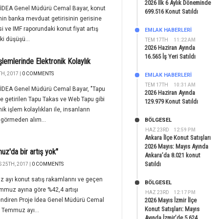
2026 İlk 6 Aylık Döneminde
İDEA Genel Müdürü Cemal Bayar, konut
699.516 Konut Satıldı
inin banka mevduat getirisinin gerisine
 ve IMF raporundaki konut fiyat artış
EMLAK HABERLERI
ki düşüşü...
TEM 17TH
11:22 AM
2026 Haziran Ayında
16.565 İş Yeri Satıldı
şlemlerinde Elektronik Kolaylık
H, 2017 |
0 COMMENTS
EMLAK HABERLERI
TEM 17TH
10:31 AM
İDEA Genel Müdürü Cemal Bayar, "Tapu
2026 Haziran Ayında
e getirilen Tapu Takas ve Web Tapu gibi
129.979 Konut Satıldı
ik işlem kolaylıkları ile, insanların
ni görmeden alım...
BÖLGESEL
HAZ 23RD
12:59 PM
Ankara İlçe Konut Satışları
2026 Mayıs: Mayıs Ayında
z'da bir artış yok"
Ankara’da 8.021 konut
Satıldı
 25TH, 2017 |
0 COMMENTS
ayı konut satış rakamlarını ve geçen
BÖLGESEL
emmuz ayına göre %42,4 artışı
HAZ 23RD
12:17 PM
endiren Proje İdea Genel Müdürü Cemal
2026 Mayıs İzmir İlçe
Konut Satışları: Mayıs
" Temmuz ayı...
Ayında İzmir’de 5.624