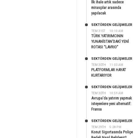
İlk ihale artık sadece
mirasçılar arasında
yapılacak
SEKTÖRDEN GELIŞMELER
TEM 31ST
10:10 AM
TÜRK YATIRIMCININ
YUNANİSTAN’DAKİ YENİ
ROTASI “LAVRIO”
SEKTÖRDEN GELIŞMELER
TEM 30TH
11:03 AM
PLATFORMLAR HAYAT
KURTARIYOR
SEKTÖRDEN GELIŞMELER
TEM 30TH
10:59 AM
Avrupa’da yatırım yapmak
isteyenlere yeni alternatif:
Fransa
SEKTÖRDEN GELIŞMELER
TEM 29TH
5:28 PM
Konut Sigortasında Poliçe
Bedeli Nasıl Belirlenir?