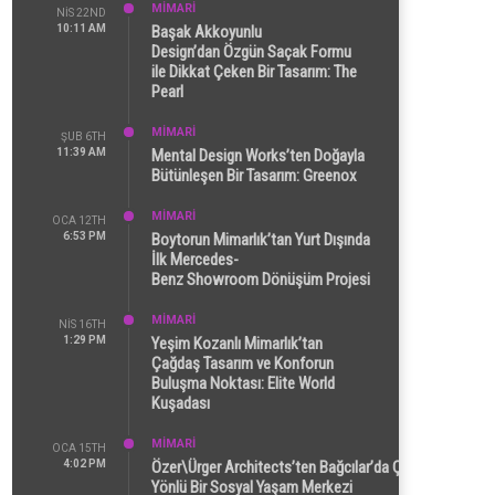
MİMARİ
NIS 22ND
10:11 AM
Başak Akkoyunlu
Design’dan Özgün Saçak Formu
ile Dikkat Çeken Bir Tasarım: The
Pearl
MİMARİ
ŞUB 6TH
11:39 AM
Mental Design Works’ten Doğayla
Bütünleşen Bir Tasarım: Greenox
MİMARİ
OCA 12TH
6:53 PM
Boytorun Mimarlık’tan Yurt Dışında
İlk Mercedes-
Benz Showroom Dönüşüm Projesi
MİMARİ
NIS 16TH
1:29 PM
Yeşim Kozanlı Mimarlık’tan
Çağdaş Tasarım ve Konforun
Buluşma Noktası: Elite World
Kuşadası
MİMARİ
OCA 15TH
4:02 PM
Özer\Ürger Architects’ten Bağcılar’da Çok
Yönlü Bir Sosyal Yaşam Merkezi