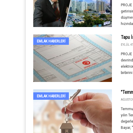
PROJE 
getiris
düşmesi
hızında
Tapu İ
EMLAK HABERLERI
EYLÜL 4T
PROJE 
devrind
elektron
birbiri
"Temmu
EMLAK HABERLERI
AĞUSTOS
Temmuz 
yılın T
değerl
Bayar, 