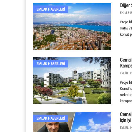
Diğer 
EMLAK HABERLERI
EKIM 31S
Proje İ
satış ve
konut pi
Cemal 
EMLAK HABERLERI
Kampany
EYLÜL 19
Proje 
Konut'u
seferbe
kampany
Cemal 
EMLAK HABERLERI
için iy
EYLÜL 14