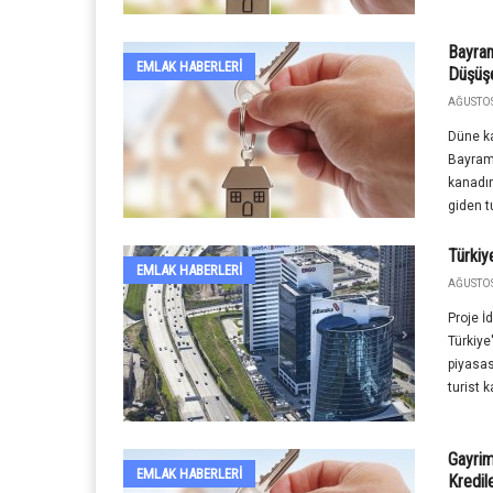
Bayram
EMLAK HABERLERI
Düşüş
AĞUSTOS
Düne k
Bayram 
kanadın
giden t
Türkiy
EMLAK HABERLERI
AĞUSTOS
Proje 
Türkiye
piyasası
turist k
Gayrim
EMLAK HABERLERI
Kredile