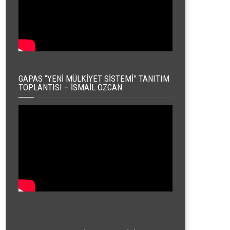
GAPAS “YENI MÜLKIYET SISTEMI” TANITIM
TOPLANTISI – İSMAIL ÖZCAN