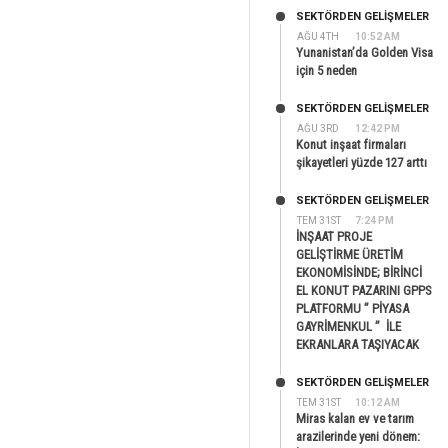
SEKTÖRDEN GELIŞMELER
AĞU 4TH
10:52 AM
Yunanistan’da Golden Visa
için 5 neden
SEKTÖRDEN GELIŞMELER
AĞU 3RD
12:42 PM
Konut inşaat firmaları
şikayetleri yüzde 127 arttı
SEKTÖRDEN GELIŞMELER
TEM 31ST
7:24 PM
İNŞAAT PROJE
GELİŞTİRME ÜRETİM
EKONOMİSİNDE; BİRİNCİ
EL KONUT PAZARINI GPPS
PLATFORMU ” PİYASA
GAYRİMENKUL ” İLE
EKRANLARA TAŞIYACAK
SEKTÖRDEN GELIŞMELER
TEM 31ST
10:12 AM
Miras kalan ev ve tarım
arazilerinde yeni dönem: