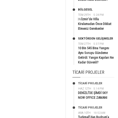
BÖLGESEL
TEM 29TH
5:24 PM
￼İzmir’de Villa
Kiralamadan Önce Dikkat
Etmeniz Gerekenler
SEKTÖRDEN GELIŞMELER
TEM 27TH
5:37 PM
10 Bin 545 Bina Yangını
Aynı Soruyu Gündeme
Getirdi: Yangın Kapıları Ne
Kadar Güvenli?
TICARI PROJELER
TİCARİ PROJELER
HAZ 12TH
5:14 PM
DENİZLİ’DE ŞİMDİ SKY
NOW OFFICE ZAMANI
TİCARİ PROJELER
ARA 10TH
10:52 AM
Turkmall’dan Bodrum’a