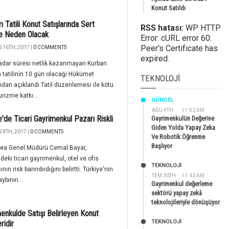
Konut Satıldı
 Tatili Konut Satışlarında Sert
RSS hatası:
WP HTTP
e Neden Olacak
Error: cURL error 60:
Peer's Certificate has
 16TH, 2017 |
0 COMMENTS
expired.
adar süresi netlik kazanmayan Kurban
tatilinin 10 gün olacağı Hükümet
TEKNOLOJI
dan açıklandı.Tatil düzenlemesi ile kötü
urizme katkı...
GÜNCEL
AĞU 4TH
11:02 AM
e'de Ticari Gayrimenkul Pazarı Riskli
Gayrimenkulün Değerine
Giden Yolda Yapay Zeka
 9TH, 2017 |
0 COMMENTS
Ve Robotik Öğrenme
Başlıyor
İdea Genel Müdürü Cemal Bayar,
'deki ticari gayrimenkul, otel ve ofis
TEKNOLOJİ
nın risk barındırdığını belirtti. Türkiye'nin
TEM 30TH
11:42 AM
aybının...
Gayrimenkul değerleme
sektörü yapay zekâ
teknolojileriyle dönüşüyor
enkulde Satışı Belirleyen Konut
TEKNOLOJİ
ridir