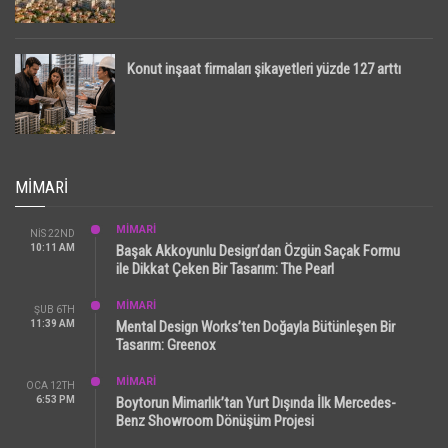
Konut inşaat firmaları şikayetleri yüzde 127 arttı
MIMARI
MİMARİ
NIS 22ND
10:11 AM
Başak Akkoyunlu Design’dan Özgün Saçak Formu
ile Dikkat Çeken Bir Tasarım: The Pearl
MİMARİ
ŞUB 6TH
11:39 AM
Mental Design Works’ten Doğayla Bütünleşen Bir
Tasarım: Greenox
MİMARİ
OCA 12TH
6:53 PM
Boytorun Mimarlık’tan Yurt Dışında İlk Mercedes-
Benz Showroom Dönüşüm Projesi