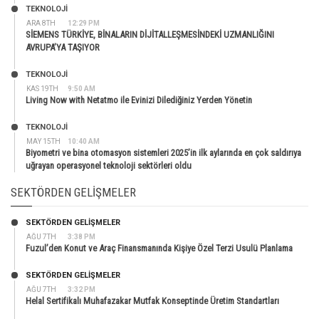
TEKNOLOJİ
ARA 8TH
12:29 PM
SİEMENS TÜRKİYE, BİNALARIN DİJİTALLEŞMESİNDEKİ UZMANLIĞINI
AVRUPA’YA TAŞIYOR
TEKNOLOJİ
KAS 19TH
9:50 AM
Living Now with Netatmo ile Evinizi Dilediğiniz Yerden Yönetin
TEKNOLOJİ
MAY 15TH
10:40 AM
Biyometri ve bina otomasyon sistemleri 2025’in ilk aylarında en çok saldırıya
uğrayan operasyonel teknoloji sektörleri oldu
SEKTÖRDEN GELIŞMELER
SEKTÖRDEN GELIŞMELER
AĞU 7TH
3:38 PM
Fuzul’den Konut ve Araç Finansmanında Kişiye Özel Terzi Usulü Planlama
SEKTÖRDEN GELIŞMELER
AĞU 7TH
3:32 PM
Helal Sertifikalı Muhafazakar Mutfak Konseptinde Üretim Standartları