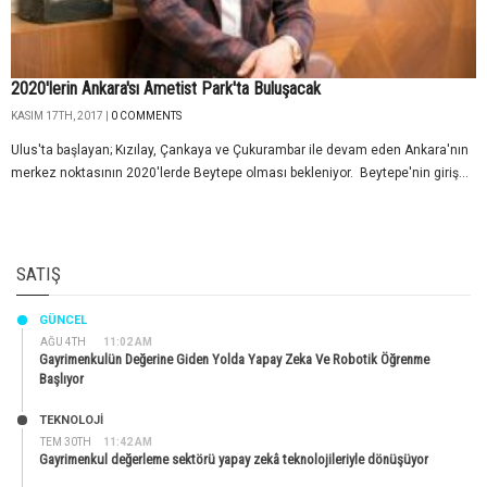
2020'lerin Ankara'sı Ametist Park'ta Buluşacak
KASIM 17TH, 2017 |
0 COMMENTS
Ulus'ta başlayan; Kızılay, Çankaya ve Çukurambar ile devam eden Ankara'nın
merkez noktasının 2020'lerde Beytepe olması bekleniyor. Beytepe'nin giriş...
SATIŞ
GÜNCEL
AĞU 4TH
11:02 AM
Gayrimenkulün Değerine Giden Yolda Yapay Zeka Ve Robotik Öğrenme
Başlıyor
TEKNOLOJİ
TEM 30TH
11:42 AM
Gayrimenkul değerleme sektörü yapay zekâ teknolojileriyle dönüşüyor