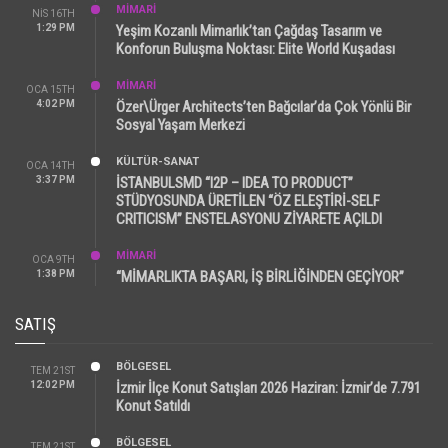
MİMARİ
NIS 16TH
1:29 PM
Yeşim Kozanlı Mimarlık’tan Çağdaş Tasarım ve
Konforun Buluşma Noktası: Elite World Kuşadası
MİMARİ
OCA 15TH
4:02 PM
Özer\Ürger Architects’ten Bağcılar’da Çok Yönlü Bir
Sosyal Yaşam Merkezi
KÜLTÜR-SANAT
OCA 14TH
3:37 PM
İSTANBULSMD “I2P – IDEA TO PRODUCT”
STÜDYOSUNDA ÜRETİLEN “ÖZ ELEŞTİRİ-SELF
CRITICISM” ENSTELASYONU ZİYARETE AÇILDI
MİMARİ
OCA 9TH
1:38 PM
“MİMARLIKTA BAŞARI, İŞ BİRLİĞİNDEN GEÇİYOR”
SATIŞ
BÖLGESEL
TEM 21ST
12:02 PM
İzmir İlçe Konut Satışları 2026 Haziran: İzmir’de 7.791
Konut Satıldı
BÖLGESEL
TEM 21ST