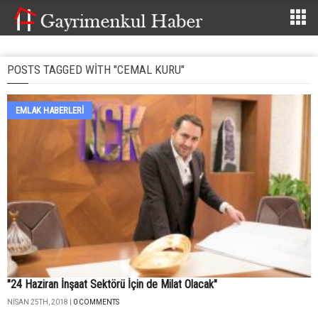
POSTS TAGGED WITH "CEMAL KURU"
EMLAK HABERLERI
"24 Haziran İnşaat Sektörü İçin de Milat Olacak"
NISAN 25TH, 2018 |
0 COMMENTS