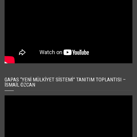
GAPAS “YENI MÜLKIYET SISTEMI” TANITIM TOPLANTISI –
İSMAIL ÖZCAN