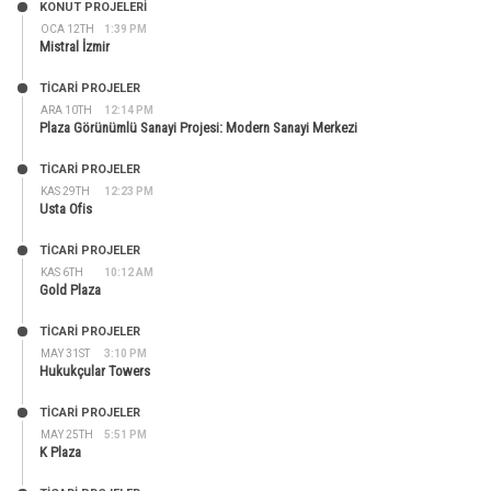
KONUT PROJELERI
OCA 12TH
1:39 PM
Mistral İzmir
TİCARİ PROJELER
ARA 10TH
12:14 PM
Plaza Görünümlü Sanayi Projesi: Modern Sanayi Merkezi
TİCARİ PROJELER
KAS 29TH
12:23 PM
Usta Ofis
TİCARİ PROJELER
KAS 6TH
10:12 AM
Gold Plaza
TİCARİ PROJELER
MAY 31ST
3:10 PM
Hukukçular Towers
TİCARİ PROJELER
MAY 25TH
5:51 PM
K Plaza