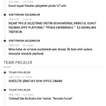
AĞU 3RD
12:42 PM
Konut inşaat firmaları şikayetleri yüzde 127 arttı
SEKTÖRDEN GELIŞMELER
TEM 31ST
7:24 PM
İNŞAAT PROJE GELİŞTİRME ÜRETİM EKONOMİSİNDE; BİRİNCİ EL KONUT
PAZARINI GPPS PLATFORMU ” PİYASA GAYRİMENKUL ” İLE EKRANLARA
TAŞIYACAK
SEKTÖRDEN GELIŞMELER
TEM 31ST
10:12 AM
Miras kalan ev ve tarım arazilerinde yeni dönem: İlk ihale artık sadece
mirasçılar arasında yapılacak
TICARI PROJELER
TİCARİ PROJELER
HAZ 12TH
5:14 PM
DENİZLİ’DE ŞİMDİ SKY NOW OFFICE ZAMANI
TİCARİ PROJELER
ARA 10TH
10:52 AM
Turkmall’dan Bodrum’a Dev Yatırım: “Novada Forum”