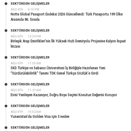
SEKTÖRDEN GELIŞMELER
AĞU 6TH
6:15 PM
Notte Global Pasaport Endeksi 2026 Güncellendi: Türk Pasaportu 199 Ülke
Arasında 86. Sırada
SEKTÖRDEN GELIŞMELER
AĞU 6TH
12:34 PM
Birleşik Arap Emirlikleri’nin İlk Yüksek Hızlı Demiryolu Projesine Kalyon İnşaat
İmzası
SEKTÖRDEN GELIŞMELER
AĞU 6TH
11:30 AM
SKD Türkiye ve Sabancı Üniversitesi İş Birliğiyle Hazırlanan Yeni
“Sürdürülebilirlik” Tanımı TDK Genel Türkçe Sözlük’e Girdi
SEKTÖRDEN GELIŞMELER
AĞU 6TH
11:27 AM
Evini Yenileyen Kazanıyor, Doğru Boya Seçimi Konutun Değerini Koruyor
SEKTÖRDEN GELIŞMELER
AĞU 4TH
10:52 AM
Yunanistan’da Golden Visa için 5 neden
SEKTÖRDEN GELIŞMELER