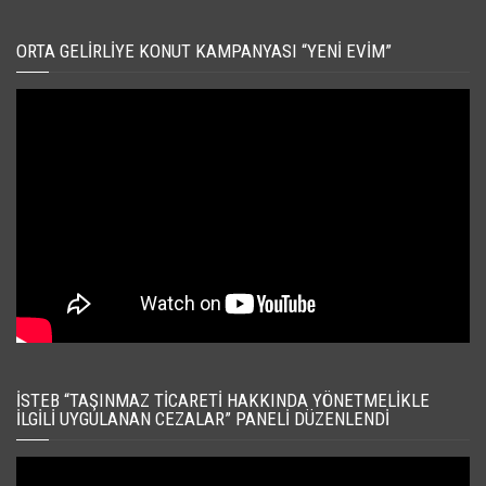
ORTA GELIRLIYE KONUT KAMPANYASI “YENI EVIM”
İSTEB “TAŞINMAZ TICARETI HAKKINDA YÖNETMELIKLE
İLGILI UYGULANAN CEZALAR” PANELI DÜZENLENDI