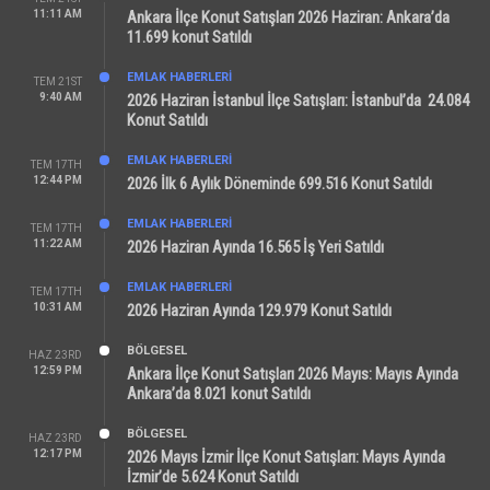
11:11 AM
Ankara İlçe Konut Satışları 2026 Haziran: Ankara’da
11.699 konut Satıldı
EMLAK HABERLERI
TEM 21ST
9:40 AM
2026 Haziran İstanbul İlçe Satışları: İstanbul’da 24.084
Konut Satıldı
EMLAK HABERLERI
TEM 17TH
12:44 PM
2026 İlk 6 Aylık Döneminde 699.516 Konut Satıldı
EMLAK HABERLERI
TEM 17TH
11:22 AM
2026 Haziran Ayında 16.565 İş Yeri Satıldı
EMLAK HABERLERI
TEM 17TH
10:31 AM
2026 Haziran Ayında 129.979 Konut Satıldı
BÖLGESEL
HAZ 23RD
12:59 PM
Ankara İlçe Konut Satışları 2026 Mayıs: Mayıs Ayında
Ankara’da 8.021 konut Satıldı
BÖLGESEL
HAZ 23RD
12:17 PM
2026 Mayıs İzmir İlçe Konut Satışları: Mayıs Ayında
İzmir’de 5.624 Konut Satıldı