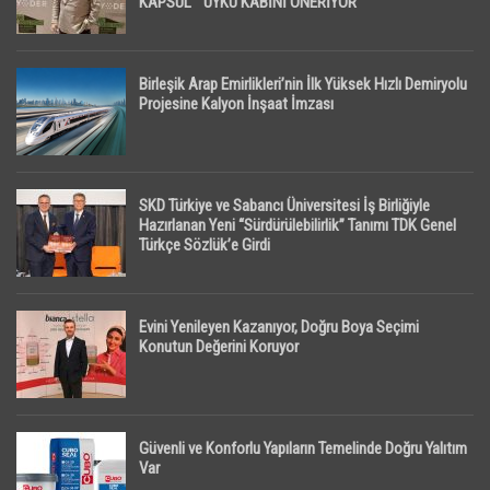
KAPSÜL ” UYKU KABİNİ ÖNERİYOR
Birleşik Arap Emirlikleri’nin İlk Yüksek Hızlı Demiryolu
Projesine Kalyon İnşaat İmzası
SKD Türkiye ve Sabancı Üniversitesi İş Birliğiyle
Hazırlanan Yeni “Sürdürülebilirlik” Tanımı TDK Genel
Türkçe Sözlük’e Girdi
Evini Yenileyen Kazanıyor, Doğru Boya Seçimi
Konutun Değerini Koruyor
Güvenli ve Konforlu Yapıların Temelinde Doğru Yalıtım
Var