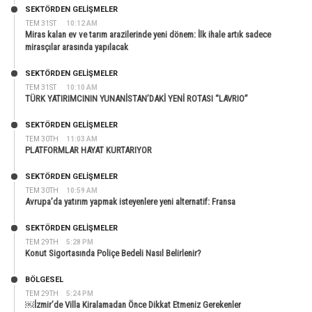
SEKTÖRDEN GELIŞMELER
TEM 31ST
10:12 AM
Miras kalan ev ve tarım arazilerinde yeni dönem: İlk ihale artık sadece
mirasçılar arasında yapılacak
SEKTÖRDEN GELIŞMELER
TEM 31ST
10:10 AM
TÜRK YATIRIMCININ YUNANİSTAN’DAKİ YENİ ROTASI “LAVRIO”
SEKTÖRDEN GELIŞMELER
TEM 30TH
11:03 AM
PLATFORMLAR HAYAT KURTARIYOR
SEKTÖRDEN GELIŞMELER
TEM 30TH
10:59 AM
Avrupa’da yatırım yapmak isteyenlere yeni alternatif: Fransa
SEKTÖRDEN GELIŞMELER
TEM 29TH
5:28 PM
Konut Sigortasında Poliçe Bedeli Nasıl Belirlenir?
BÖLGESEL
TEM 29TH
5:24 PM
￼İzmir’de Villa Kiralamadan Önce Dikkat Etmeniz Gerekenler