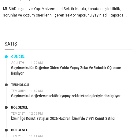
MÜSİAD İnşaat ve Yapı Malzemeleri Sektör Kurulu, konuta erişilebilirlik,
sorunlar ve çözüm önerilerini içeren sektör raporunu yayınladı. Raporda,...
SATIŞ
GÜNCEL
AĞU 4TH
11:02 AM
Gayrimenkulün Değerine Giden Yolda Yapay Zeka Ve Robotik Öğrenme
Başlıyor
TEKNOLOJİ
TEM 30TH
11:42 AM
Gayrimenkul değerleme sektörü yapay zekâ teknolojileriyle dönüşüyor
BÖLGESEL
TEM 21ST
12:02 PM
İzmir İlçe Konut Satışları 2026 Haziran: İzmir’de 7.791 Konut Satıldı
BÖLGESEL
TEM 21ST
11:11 AM