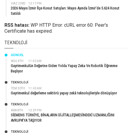
HAZ 23RD
12:17 PM
2026 Mayıs İzmir İlçe Konut Satışları: Mayıs Ayında İzmir’de 5.624 Konut
Satıldı
RSS hatası:
WP HTTP Error: cURL error 60: Peer's
Certificate has expired.
TEKNOLOJI
GÜNCEL
AĞU 4TH
11:02 AM
Gayrimenkulün Değerine Giden Yolda Yapay Zeka Ve Robotik Öğrenme
Başlıyor
TEKNOLOJİ
TEM 30TH
11:42 AM
Gayrimenkul değerleme sektörü yapay zekâ teknolojileriyle dönüşüyor
TEKNOLOJİ
ARA 8TH
12:29 PM
SİEMENS TÜRKİYE, BİNALARIN DİJİTALLEŞMESİNDEKİ UZMANLIĞINI
AVRUPA’YA TAŞIYOR
TEKNOLOJİ