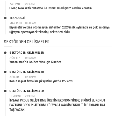
KAS 19TH
9:50 AM
Living Now with Netatmo ile Evinizi Dilediğiniz Yerden Yönetin
TEKNOLOJİ
MAY 15TH
10:40 AM
Biyometri ve bina otomasyon sistemleri 2025’in ilk aylarında en çok saldırıya
uğrayan operasyonel teknoloji sektörleri oldu
SEKTÖRDEN GELIŞMELER
SEKTÖRDEN GELIŞMELER
AĞU 4TH
10:52 AM
Yunanistan’da Golden Visa için 5 neden
SEKTÖRDEN GELIŞMELER
AĞU 3RD
12:42 PM
Konut inşaat firmaları şikayetleri yüzde 127 arttı
SEKTÖRDEN GELIŞMELER
TEM 31ST
7:24 PM
İNŞAAT PROJE GELİŞTİRME ÜRETİM EKONOMİSİNDE; BİRİNCİ EL KONUT
PAZARINI GPPS PLATFORMU ” PİYASA GAYRİMENKUL ” İLE EKRANLARA
TAŞIYACAK