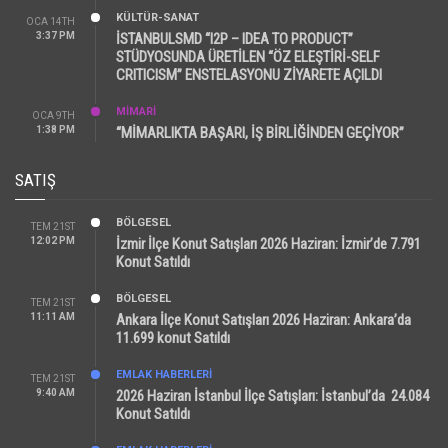
KÜLTÜR-SANAT
OCA 14TH
3:37 PM
İSTANBULSMD “I2P – IDEA TO PRODUCT”
STÜDYOSUNDA ÜRETİLEN “ÖZ ELEŞTİRİ-SELF
CRITICISM” ENSTELASYONU ZİYARETE AÇILDI
MİMARİ
OCA 9TH
1:38 PM
“MİMARLIKTA BAŞARI, İŞ BİRLİĞİNDEN GEÇİYOR”
SATIŞ
BÖLGESEL
TEM 21ST
12:02 PM
İzmir İlçe Konut Satışları 2026 Haziran: İzmir’de 7.791
Konut Satıldı
BÖLGESEL
TEM 21ST
11:11 AM
Ankara İlçe Konut Satışları 2026 Haziran: Ankara’da
11.699 konut Satıldı
EMLAK HABERLERI
TEM 21ST
9:40 AM
2026 Haziran İstanbul İlçe Satışları: İstanbul’da 24.084
Konut Satıldı