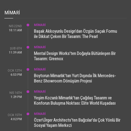
MIMARI
MİMARİ
NIS 22ND
10:11 AM
Başak Akkoyunlu Design’dan Özgün Saçak Formu
ile Dikkat Çeken Bir Tasarım: The Pearl
MİMARİ
ŞUB 6TH
11:39 AM
Mental Design Works’ten Doğayla Bütünleşen Bir
Tasarım: Greenox
MİMARİ
OCA 12TH
6:53 PM
Boytorun Mimarlık’tan Yurt Dışında İlk Mercedes-
Benz Showroom Dönüşüm Projesi
MİMARİ
NIS 16TH
1:29 PM
Yeşim Kozanlı Mimarlık’tan Çağdaş Tasarım ve
Konforun Buluşma Noktası: Elite World Kuşadası
MİMARİ
OCA 15TH
4:02 PM
Özer\Ürger Architects’ten Bağcılar’da Çok Yönlü Bir
Sosyal Yaşam Merkezi