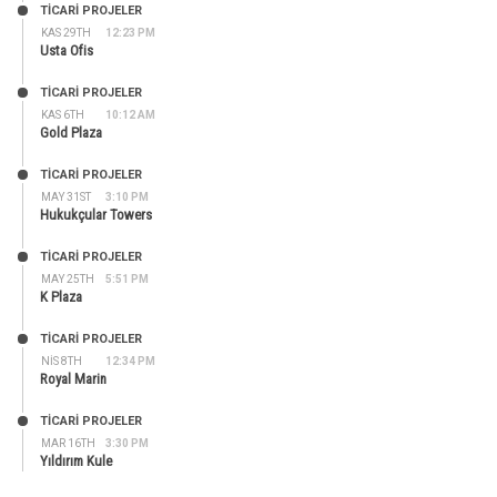
TİCARİ PROJELER
KAS 29TH
12:23 PM
Usta Ofis
TİCARİ PROJELER
KAS 6TH
10:12 AM
Gold Plaza
TİCARİ PROJELER
MAY 31ST
3:10 PM
Hukukçular Towers
TİCARİ PROJELER
MAY 25TH
5:51 PM
K Plaza
TİCARİ PROJELER
NIS 8TH
12:34 PM
Royal Marin
TİCARİ PROJELER
MAR 16TH
3:30 PM
Yıldırım Kule