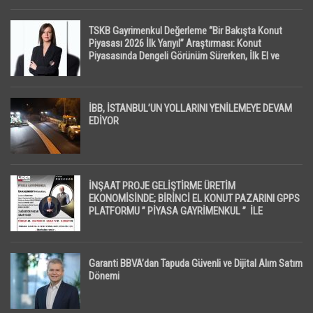
TSKB Gayrimenkul Değerleme “Bir Bakışta Konut
Piyasası 2026 İlk Yarıyıl” Araştırması: Konut
Piyasasında Dengeli Görünüm Sürerken, İlk El ve
İpotekli Satışlarda Sınırlı Toparlanma Dikkat Çekti
İBB, İSTANBUL’UN YOLLARINI YENİLEMEYE DEVAM
EDİYOR
İNŞAAT PROJE GELİŞTİRME ÜRETİM
EKONOMİSİNDE; BİRİNCİ EL KONUT PAZARINI GPPS
PLATFORMU ” PİYASA GAYRİMENKUL ” İLE
EKRANLARA TAŞIYACAK
Garanti BBVA’dan Tapuda Güvenli ve Dijital Alım Satım
Dönemi