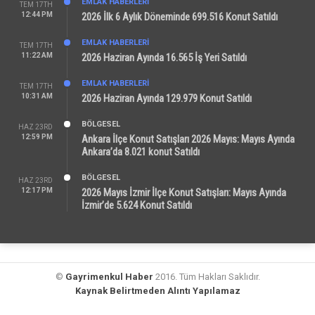
EMLAK HABERLERI
TEM 17TH
12:44 PM
2026 İlk 6 Aylık Döneminde 699.516 Konut Satıldı
EMLAK HABERLERI
TEM 17TH
11:22 AM
2026 Haziran Ayında 16.565 İş Yeri Satıldı
EMLAK HABERLERI
TEM 17TH
10:31 AM
2026 Haziran Ayında 129.979 Konut Satıldı
BÖLGESEL
HAZ 23RD
12:59 PM
Ankara İlçe Konut Satışları 2026 Mayıs: Mayıs Ayında
Ankara’da 8.021 konut Satıldı
BÖLGESEL
HAZ 23RD
12:17 PM
2026 Mayıs İzmir İlçe Konut Satışları: Mayıs Ayında
İzmir’de 5.624 Konut Satıldı
©
Gayrimenkul Haber
2016. Tüm Hakları Saklıdır.
Kaynak Belirtmeden Alıntı Yapılamaz