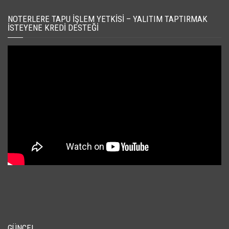
NOTERLERE TAPU İŞLEM YETKISI – YALITIM TAPTIRMAK
İSTEYENE KREDI DESTEĞI
GÜNCEL