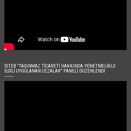
İSTEB “TAŞINMAZ TICARETI HAKKINDA YÖNETMELIKLE
İLGILI UYGULANAN CEZALAR” PANELI DÜZENLENDI