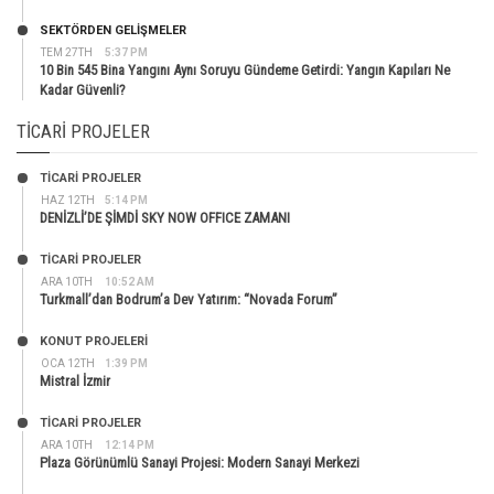
SEKTÖRDEN GELIŞMELER
TEM 27TH
5:37 PM
10 Bin 545 Bina Yangını Aynı Soruyu Gündeme Getirdi: Yangın Kapıları Ne
Kadar Güvenli?
TICARI PROJELER
TİCARİ PROJELER
HAZ 12TH
5:14 PM
DENİZLİ’DE ŞİMDİ SKY NOW OFFICE ZAMANI
TİCARİ PROJELER
ARA 10TH
10:52 AM
Turkmall’dan Bodrum’a Dev Yatırım: “Novada Forum”
KONUT PROJELERI
OCA 12TH
1:39 PM
Mistral İzmir
TİCARİ PROJELER
ARA 10TH
12:14 PM
Plaza Görünümlü Sanayi Projesi: Modern Sanayi Merkezi