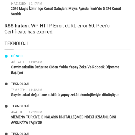
HAZ 23RD
12:17 PM
2026 Mayıs İzmir İlçe Konut Satışları: Mayıs Ayında İzmir’de 5.624 Konut
Satıldı
RSS hatası:
WP HTTP Error: cURL error 60: Peer's
Certificate has expired.
TEKNOLOJI
GÜNCEL
AĞU 4TH
11:02 AM
Gayrimenkulün Değerine Giden Yolda Yapay Zeka Ve Robotik Öğrenme
Başlıyor
TEKNOLOJİ
TEM 30TH
11:42 AM
Gayrimenkul değerleme sektörü yapay zekâ teknolojileriyle dönüşüyor
TEKNOLOJİ
ARA 8TH
12:29 PM
SİEMENS TÜRKİYE, BİNALARIN DİJİTALLEŞMESİNDEKİ UZMANLIĞINI
AVRUPA’YA TAŞIYOR
TEKNOLOJİ