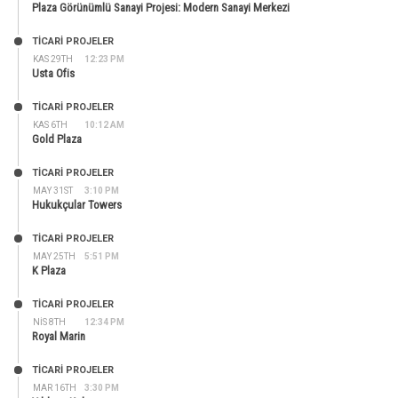
Plaza Görünümlü Sanayi Projesi: Modern Sanayi Merkezi
TİCARİ PROJELER
KAS 29TH
12:23 PM
Usta Ofis
TİCARİ PROJELER
KAS 6TH
10:12 AM
Gold Plaza
TİCARİ PROJELER
MAY 31ST
3:10 PM
Hukukçular Towers
TİCARİ PROJELER
MAY 25TH
5:51 PM
K Plaza
TİCARİ PROJELER
NIS 8TH
12:34 PM
Royal Marin
TİCARİ PROJELER
MAR 16TH
3:30 PM