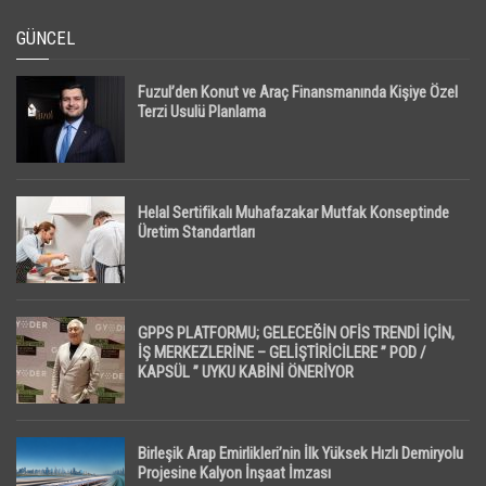
GÜNCEL
Fuzul’den Konut ve Araç Finansmanında Kişiye Özel
Terzi Usulü Planlama
Helal Sertifikalı Muhafazakar Mutfak Konseptinde
Üretim Standartları
GPPS PLATFORMU; GELECEĞİN OFİS TRENDİ İÇİN,
İŞ MERKEZLERİNE – GELİŞTİRİCİLERE ” POD /
KAPSÜL ” UYKU KABİNİ ÖNERİYOR
Birleşik Arap Emirlikleri’nin İlk Yüksek Hızlı Demiryolu
Projesine Kalyon İnşaat İmzası