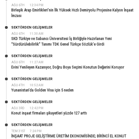
AĞU 6TH
12:34 PM
Birleşik Arap Emirlikleri’nin İlk Yüksek Hızlı Demiryolu Projesine Kalyon İnşaat
İmzası
SEKTÖRDEN GELIŞMELER
AĞU 6TH
11:30 AM
SKD Türkiye ve Sabancı Üniversitesi İş Birliğiyle Hazırlanan Yeni
“Sürdürülebilirlik” Tanımı TDK Genel Türkçe Sözlük’e Girdi
SEKTÖRDEN GELIŞMELER
AĞU 6TH
11:27 AM
Evini Yenileyen Kazanıyor, Doğru Boya Seçimi Konutun Değerini Koruyor
SEKTÖRDEN GELIŞMELER
AĞU 4TH
10:52 AM
Yunanistan’da Golden Visa için 5 neden
SEKTÖRDEN GELIŞMELER
AĞU 3RD
12:42 PM
Konut inşaat firmaları şikayetleri yüzde 127 arttı
SEKTÖRDEN GELIŞMELER
TEM 31ST
7:24 PM
İNŞAAT PROJE GELİŞTİRME ÜRETİM EKONOMİSİNDE; BİRİNCİ EL KONUT