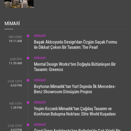
MIMARI
MİMARİ
NIS 22ND
10:11 AM
Başak Akkoyunlu Design’dan Özgün Saçak Formu
ile Dikkat Çeken Bir Tasarım: The Pearl
MİMARİ
ŞUB 6TH
11:39 AM
Mental Design Works’ten Doğayla Bütünleşen Bir
Tasarım: Greenox
MİMARİ
OCA 12TH
6:53 PM
Boytorun Mimarlık’tan Yurt Dışında İlk Mercedes-
Benz Showroom Dönüşüm Projesi
MİMARİ
NIS 16TH
1:29 PM
Yeşim Kozanlı Mimarlık’tan Çağdaş Tasarım ve
Konforun Buluşma Noktası: Elite World Kuşadası
MİMARİ
OCA 15TH
4:02 PM
Özer\Ürger Architects’ten Bağcılar’da Çok Yönlü Bir