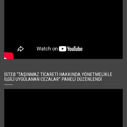
İSTEB “TAŞINMAZ TICARETI HAKKINDA YÖNETMELIKLE
İLGILI UYGULANAN CEZALAR” PANELI DÜZENLENDI