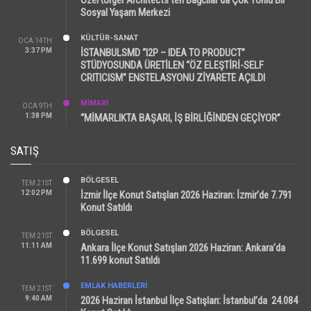
Sosyal Yaşam Merkezi
KÜLTÜR-SANAT
OCA 14TH
3:37 PM
İSTANBULSMD “I2P – IDEA TO PRODUCT”
STÜDYOSUNDA ÜRETİLEN “ÖZ ELEŞTİRİ-SELF
CRITICISM” ENSTELASYONU ZİYARETE AÇILDI
MİMARİ
OCA 9TH
1:38 PM
“MİMARLIKTA BAŞARI, İŞ BİRLİĞİNDEN GEÇİYOR”
SATIŞ
BÖLGESEL
TEM 21ST
12:02 PM
İzmir İlçe Konut Satışları 2026 Haziran: İzmir’de 7.791
Konut Satıldı
BÖLGESEL
TEM 21ST
11:11 AM
Ankara İlçe Konut Satışları 2026 Haziran: Ankara’da
11.699 konut Satıldı
EMLAK HABERLERI
TEM 21ST
9:40 AM
2026 Haziran İstanbul İlçe Satışları: İstanbul’da 24.084