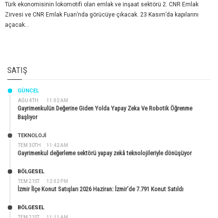
Türk ekonomisinin lokomotifi olan emlak ve inşaat sektörü 2. CNR Emlak
Zirvesi ve CNR Emlak Fuarı’nda görücüye çıkacak. 23 Kasım’da kapılarını
açacak...
SATIŞ
GÜNCEL
AĞU 4TH
11:02 AM
Gayrimenkulün Değerine Giden Yolda Yapay Zeka Ve Robotik Öğrenme
Başlıyor
TEKNOLOJİ
TEM 30TH
11:42 AM
Gayrimenkul değerleme sektörü yapay zekâ teknolojileriyle dönüşüyor
BÖLGESEL
TEM 21ST
12:02 PM
İzmir İlçe Konut Satışları 2026 Haziran: İzmir’de 7.791 Konut Satıldı
BÖLGESEL
TEM 21ST
11:11 AM