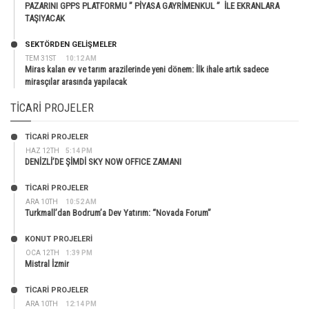
PAZARINI GPPS PLATFORMU ” PİYASA GAYRİMENKUL ” İLE EKRANLARA
TAŞIYACAK
SEKTÖRDEN GELIŞMELER
TEM 31ST
10:12 AM
Miras kalan ev ve tarım arazilerinde yeni dönem: İlk ihale artık sadece
mirasçılar arasında yapılacak
TICARI PROJELER
TİCARİ PROJELER
HAZ 12TH
5:14 PM
DENİZLİ’DE ŞİMDİ SKY NOW OFFICE ZAMANI
TİCARİ PROJELER
ARA 10TH
10:52 AM
Turkmall’dan Bodrum’a Dev Yatırım: “Novada Forum”
KONUT PROJELERI
OCA 12TH
1:39 PM
Mistral İzmir
TİCARİ PROJELER
ARA 10TH
12:14 PM