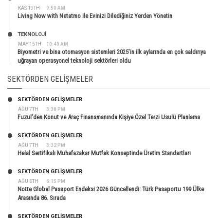
KAS 19TH
9:50 AM
Living Now with Netatmo ile Evinizi Dilediğiniz Yerden Yönetin
TEKNOLOJİ
MAY 15TH
10:40 AM
Biyometri ve bina otomasyon sistemleri 2025’in ilk aylarında en çok saldırıya
uğrayan operasyonel teknoloji sektörleri oldu
SEKTÖRDEN GELIŞMELER
SEKTÖRDEN GELIŞMELER
AĞU 7TH
3:38 PM
Fuzul’den Konut ve Araç Finansmanında Kişiye Özel Terzi Usulü Planlama
SEKTÖRDEN GELIŞMELER
AĞU 7TH
3:32 PM
Helal Sertifikalı Muhafazakar Mutfak Konseptinde Üretim Standartları
SEKTÖRDEN GELIŞMELER
AĞU 6TH
6:15 PM
Notte Global Pasaport Endeksi 2026 Güncellendi: Türk Pasaportu 199 Ülke
Arasında 86. Sırada
SEKTÖRDEN GELIŞMELER