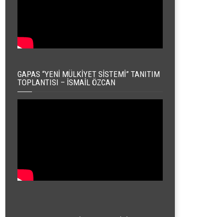
GAPAS “YENI MÜLKIYET SISTEMI” TANITIM
TOPLANTISI – İSMAIL ÖZCAN