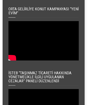
ORTA GELIRLIYE KONUT KAMPANYASI “YENI
EVIM”
İSTEB “TAŞINMAZ TICARETI HAKKINDA
YÖNETMELIKLE İLGILI UYGULANAN
CEZALAR” PANELI DÜZENLENDI