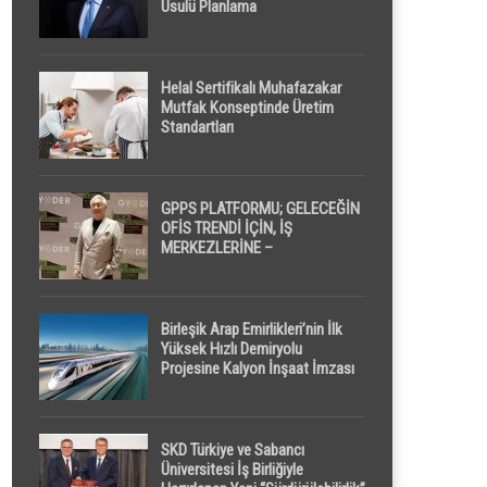
Usulü Planlama
Helal Sertifikalı Muhafazakar
Mutfak Konseptinde Üretim
Standartları
GPPS PLATFORMU; GELECEĞİN
OFİS TRENDİ İÇİN, İŞ
MERKEZLERİNE –
GELİŞTİRİCİLERE ” POD /
KAPSÜL ” UYKU KABİNİ
ÖNERİYOR
Birleşik Arap Emirlikleri’nin İlk
Yüksek Hızlı Demiryolu
Projesine Kalyon İnşaat İmzası
SKD Türkiye ve Sabancı
Üniversitesi İş Birliğiyle