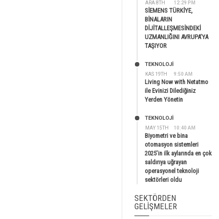
ARA 8TH
12:29 PM
SİEMENS TÜRKİYE,
BİNALARIN
DİJİTALLEŞMESİNDEKİ
UZMANLIĞINI AVRUPA’YA
TAŞIYOR
TEKNOLOJİ
KAS 19TH
9:50 AM
Living Now with Netatmo
ile Evinizi Dilediğiniz
Yerden Yönetin
TEKNOLOJİ
MAY 15TH
10:40 AM
Biyometri ve bina
otomasyon sistemleri
2025’in ilk aylarında en çok
saldırıya uğrayan
operasyonel teknoloji
sektörleri oldu
SEKTÖRDEN
GELIŞMELER