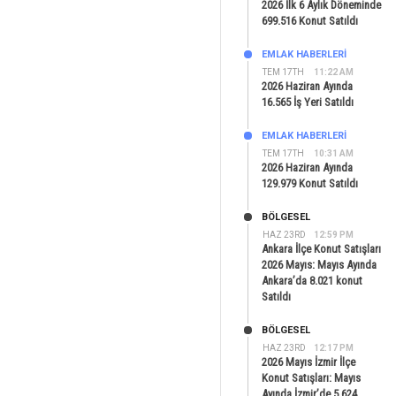
2026 İlk 6 Aylık Döneminde
699.516 Konut Satıldı
EMLAK HABERLERI
TEM 17TH
11:22 AM
2026 Haziran Ayında
16.565 İş Yeri Satıldı
EMLAK HABERLERI
TEM 17TH
10:31 AM
2026 Haziran Ayında
129.979 Konut Satıldı
BÖLGESEL
HAZ 23RD
12:59 PM
Ankara İlçe Konut Satışları
2026 Mayıs: Mayıs Ayında
Ankara’da 8.021 konut
Satıldı
BÖLGESEL
HAZ 23RD
12:17 PM
2026 Mayıs İzmir İlçe
Konut Satışları: Mayıs
Ayında İzmir’de 5.624