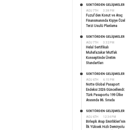
SEKTÖRDEN GELIŞMELER
AĞU 7TH
3:38 PM
Fuzul’den Konut ve Araç
Finansmanında Kişiye Özel
Terzi Usulü Planlama
SEKTÖRDEN GELIŞMELER
AĞU 7TH
3:32 PM
Helal Sertifikalı
Muhafazakar Mutfak
Konseptinde Üretim
Standartları
SEKTÖRDEN GELIŞMELER
AĞU 6TH
6:15 PM
Notte Global Pasaport
Endeksi 2026 Güncellendi:
Türk Pasaportu 199 Ülke
Arasında 86. Sırada
SEKTÖRDEN GELIŞMELER
AĞU 6TH
12:34 PM
Birleşik Arap Emirlikleri’nin
İlk Yüksek Hızlı Demiryolu