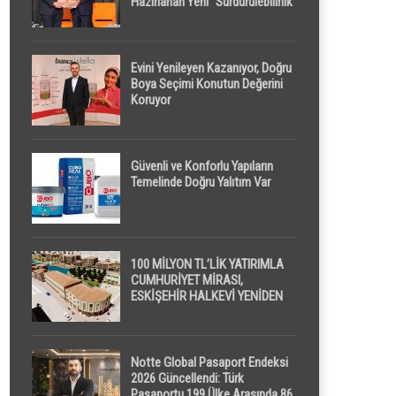
Hazırlanan Yeni “Sürdürülebilirlik”
Tanımı TDK Genel Türkçe
Sözlük’e Girdi
Evini Yenileyen Kazanıyor, Doğru
Boya Seçimi Konutun Değerini
Koruyor
Güvenli ve Konforlu Yapıların
Temelinde Doğru Yalıtım Var
100 MİLYON TL’LİK YATIRIMLA
CUMHURİYET MİRASI,
ESKİŞEHİR HALKEVİ YENİDEN
HAYAT BULUYOR
Notte Global Pasaport Endeksi
2026 Güncellendi: Türk
Pasaportu 199 Ülke Arasında 86.