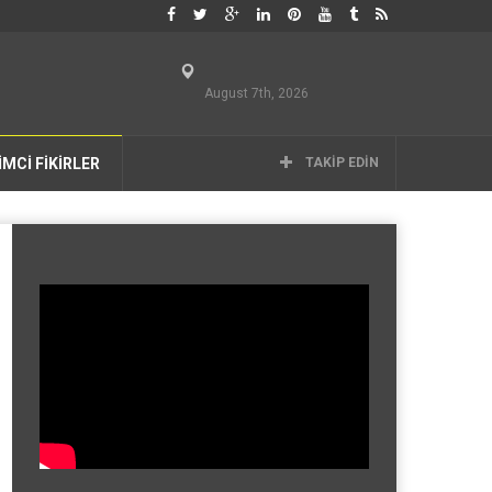
August 7th, 2026
İMCİ FİKİRLER
TAKIP EDIN