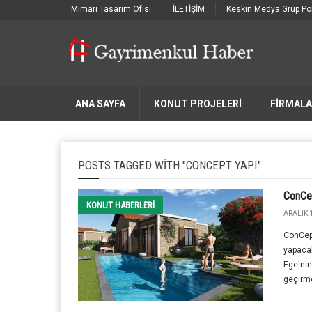
Mimari Tasarım Ofisi
İLETİŞİM
Keskin Medya Grup Por
ANA SAYFA
KONUT PROJELERİ
FIRMAL
POSTS TAGGED WITH "CONCEPT YAPI"
ConCep
KONUT HABERLERI
ARALIK 1
ConCept
yapacak
Ege'nin
geçirme