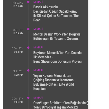
MİMARİ
NIS 22ND
10:11 AM
Başak Akkoyunlu
Design’dan Özgün Saçak Formu
ile Dikkat Çeken Bir Tasarım: The
Pearl
MİMARİ
ŞUB 6TH
11:39 AM
Mental Design Works’ten Doğayla
Bütünleşen Bir Tasarım: Greenox
MİMARİ
OCA 12TH
6:53 PM
Boytorun Mimarlık’tan Yurt Dışında
İlk Mercedes-
Benz Showroom Dönüşüm Projesi
MİMARİ
NIS 16TH
1:29 PM
Yeşim Kozanlı Mimarlık’tan
Çağdaş Tasarım ve Konforun
Buluşma Noktası: Elite World
Kuşadası
MİMARİ
OCA 15TH
4:02 PM
Özer\Ürger Architects’ten Bağcılar’da Çok
Yönlü Bir Sosyal Yaşam Merkezi