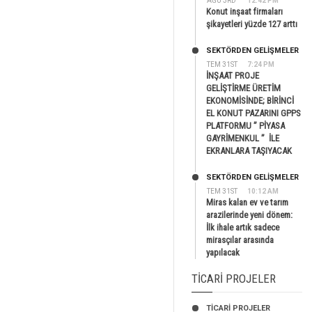
AĞU 3RD
12:42 PM
Konut inşaat firmaları
şikayetleri yüzde 127 arttı
SEKTÖRDEN GELIŞMELER
TEM 31ST
7:24 PM
İNŞAAT PROJE
GELİŞTİRME ÜRETİM
EKONOMİSİNDE; BİRİNCİ
EL KONUT PAZARINI GPPS
PLATFORMU ” PİYASA
GAYRİMENKUL ” İLE
EKRANLARA TAŞIYACAK
SEKTÖRDEN GELIŞMELER
TEM 31ST
10:12 AM
Miras kalan ev ve tarım
arazilerinde yeni dönem:
İlk ihale artık sadece
mirasçılar arasında
yapılacak
TICARI PROJELER
TİCARİ PROJELER