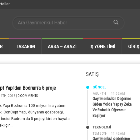
talları
AR
TASARIM
ARSA – ARAZİ
İŞ YÖNETİMİ
GİRİŞ
SATIŞ
t Yapı’dan Bodrum’a 5 proje
GÜNCEL
AĞU 4TH
11:02 AM
4TH, 2016 |
0 COMMENTS
Gayrimenkulün Değerine
Giden Yolda Yapay Zeka
 Yapı Bodrum’a 100 milyon lira yatırım
Ve Robotik Öğrenme
. ConCept Yapı, dünyanın gözbebeği,
Başlıyor
 İncisi Bodrum'da 5 projeyi birden hayata
k için...
TEKNOLOJİ
TEM 30TH
11:42 AM
Gayrimenkul değerleme