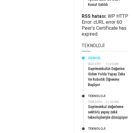
Konut Satıldı
RSS hatası:
WP HTTP
Error: cURL error 60:
Peer's Certificate has
expired.
TEKNOLOJI
GÜNCEL
AĞU 4TH
11:02 AM
Gayrimenkulün Değerine
Giden Yolda Yapay Zeka
Ve Robotik Öğrenme
Başlıyor
TEKNOLOJİ
TEM 30TH
11:42 AM
Gayrimenkul değerleme
sektörü yapay zekâ
teknolojileriyle dönüşüyor
TEKNOLOJİ