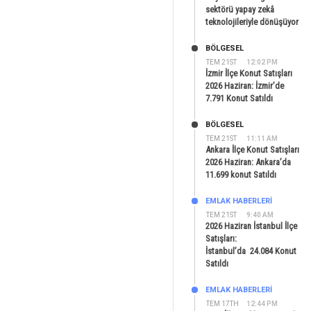
sektörü yapay zekâ
teknolojileriyle dönüşüyor
BÖLGESEL
TEM 21ST
12:02 PM
İzmir İlçe Konut Satışları
2026 Haziran: İzmir’de
7.791 Konut Satıldı
BÖLGESEL
TEM 21ST
11:11 AM
Ankara İlçe Konut Satışları
2026 Haziran: Ankara’da
11.699 konut Satıldı
EMLAK HABERLERI
TEM 21ST
9:40 AM
2026 Haziran İstanbul İlçe
Satışları:
İstanbul’da 24.084 Konut
Satıldı
EMLAK HABERLERI
TEM 17TH
12:44 PM