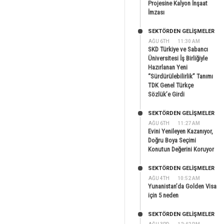
Projesine Kalyon İnşaat
İmzası
SEKTÖRDEN GELIŞMELER
AĞU 6TH
11:30 AM
SKD Türkiye ve Sabancı
Üniversitesi İş Birliğiyle
Hazırlanan Yeni
“Sürdürülebilirlik” Tanımı
TDK Genel Türkçe
Sözlük’e Girdi
SEKTÖRDEN GELIŞMELER
AĞU 6TH
11:27 AM
Evini Yenileyen Kazanıyor,
Doğru Boya Seçimi
Konutun Değerini Koruyor
SEKTÖRDEN GELIŞMELER
AĞU 4TH
10:52 AM
Yunanistan’da Golden Visa
için 5 neden
SEKTÖRDEN GELIŞMELER