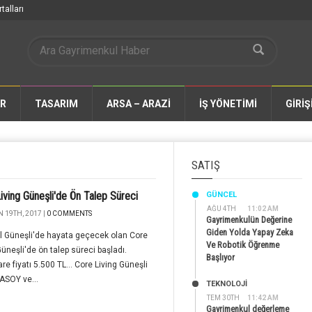
talları
AR
TASARIM
ARSA – ARAZİ
İŞ YÖNETİMİ
GİRİŞ
SATIŞ
iving Güneşli'de Ön Talep Süreci
GÜNCEL
AĞU 4TH
11:02 AM
 19TH, 2017 |
0 COMMENTS
Gayrimenkulün Değerine
Giden Yolda Yapay Zeka
l Güneşli'de hayata geçecek olan Core
Ve Robotik Öğrenme
Güneşli'de ön talep süreci başladı.
Başlıyor
re fiyatı 5.500 TL... Core Living Güneşli
 ASOY ve...
TEKNOLOJİ
TEM 30TH
11:42 AM
Gayrimenkul değerleme