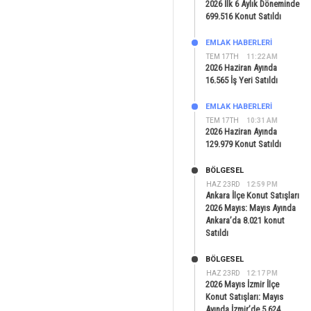
2026 İlk 6 Aylık Döneminde
699.516 Konut Satıldı
EMLAK HABERLERI
TEM 17TH
11:22 AM
2026 Haziran Ayında
16.565 İş Yeri Satıldı
EMLAK HABERLERI
TEM 17TH
10:31 AM
2026 Haziran Ayında
129.979 Konut Satıldı
BÖLGESEL
HAZ 23RD
12:59 PM
Ankara İlçe Konut Satışları
2026 Mayıs: Mayıs Ayında
Ankara’da 8.021 konut
Satıldı
BÖLGESEL
HAZ 23RD
12:17 PM
2026 Mayıs İzmir İlçe
Konut Satışları: Mayıs
Ayında İzmir’de 5.624