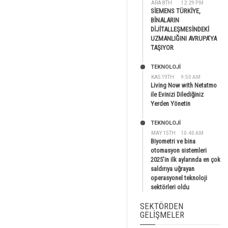
ARA 8TH
12:29 PM
SİEMENS TÜRKİYE,
BİNALARIN
DİJİTALLEŞMESİNDEKİ
UZMANLIĞINI AVRUPA’YA
TAŞIYOR
TEKNOLOJİ
KAS 19TH
9:50 AM
Living Now with Netatmo
ile Evinizi Dilediğiniz
Yerden Yönetin
TEKNOLOJİ
MAY 15TH
10:40 AM
Biyometri ve bina
otomasyon sistemleri
2025’in ilk aylarında en çok
saldırıya uğrayan
operasyonel teknoloji
sektörleri oldu
SEKTÖRDEN
GELIŞMELER