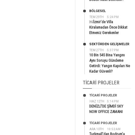
BÖLGESEL
TEM 29TH
5:24 PM
￼İzmir’de Villa
Kiralamadan Önce Dikkat
Etmeniz Gerekenler
SEKTÖRDEN GELIŞMELER
TEM 27TH
5:37 PM
10 Bin 545 Bina Yangını
Aynı Soruyu Gündeme
Getirdi: Yangın Kapıları Ne
Kadar Güvenli?
TICARI PROJELER
TİCARİ PROJELER
HAZ 12TH
5:14 PM
DENİZLİ’DE ŞİMDİ SKY
NOW OFFICE ZAMANI
TİCARİ PROJELER
ARA 10TH
10:52 AM
Turkmall’dan Bodrum’a