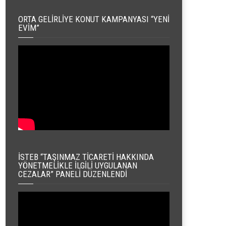
ORTA GELIRLIYE KONUT KAMPANYASI “YENI
EVIM”
İSTEB “TAŞINMAZ TICARETI HAKKINDA
YÖNETMELIKLE İLGILI UYGULANAN
CEZALAR” PANELI DÜZENLENDI