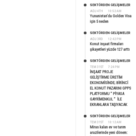
SEKTÖRDEN GELIŞMELER
AĞU 4TH
10:52 AM
Yunanistan’da Golden Visa
için 5 neden
SEKTÖRDEN GELIŞMELER
AĞU 3RD
12:42 PM
Konut inşaat firmaları
şikayetleri yüzde 127 arttı
SEKTÖRDEN GELIŞMELER
TEM 31ST
7:24 PM
İNŞAAT PROJE
GELİŞTİRME ÜRETİM
EKONOMİSİNDE; BİRİNCİ
EL KONUT PAZARINI GPPS
PLATFORMU ” PİYASA
GAYRİMENKUL ” İLE
EKRANLARA TAŞIYACAK
SEKTÖRDEN GELIŞMELER
TEM 31ST
10:12 AM
Miras kalan ev ve tarım
arazilerinde yeni dönem: