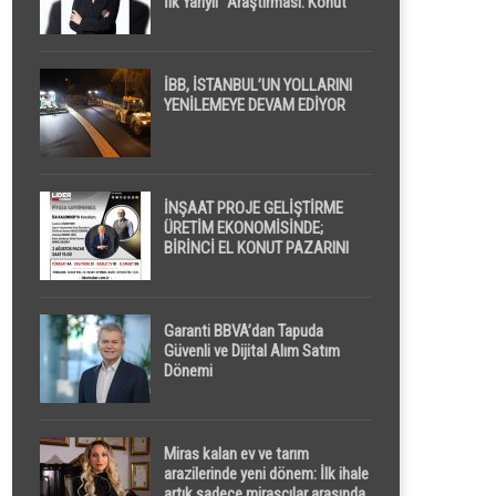
İlk Yarıyıl” Araştırması: Konut
Piyasasında Dengeli Görünüm
Sürerken, İlk El ve İpotekli
Satışlarda Sınırlı Toparlanma
Dikkat Çekti
İBB, İSTANBUL’UN YOLLARINI
YENİLEMEYE DEVAM EDİYOR
İNŞAAT PROJE GELİŞTİRME
ÜRETİM EKONOMİSİNDE;
BİRİNCİ EL KONUT PAZARINI
GPPS PLATFORMU ” PİYASA
GAYRİMENKUL ” İLE
EKRANLARA TAŞIYACAK
Garanti BBVA’dan Tapuda
Güvenli ve Dijital Alım Satım
Dönemi
Miras kalan ev ve tarım
arazilerinde yeni dönem: İlk ihale
artık sadece mirasçılar arasında