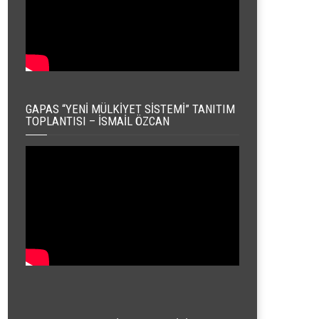
GAPAS “YENI MÜLKIYET SISTEMI” TANITIM
TOPLANTISI – İSMAIL ÖZCAN