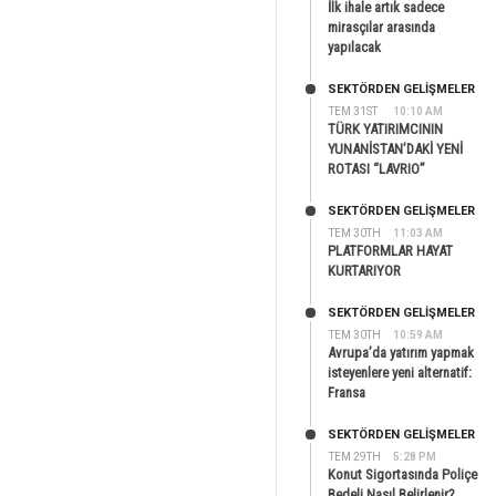
İlk ihale artık sadece
mirasçılar arasında
yapılacak
SEKTÖRDEN GELIŞMELER
TEM 31ST
10:10 AM
TÜRK YATIRIMCININ
YUNANİSTAN’DAKİ YENİ
ROTASI “LAVRIO”
SEKTÖRDEN GELIŞMELER
TEM 30TH
11:03 AM
PLATFORMLAR HAYAT
KURTARIYOR
SEKTÖRDEN GELIŞMELER
TEM 30TH
10:59 AM
Avrupa’da yatırım yapmak
isteyenlere yeni alternatif:
Fransa
SEKTÖRDEN GELIŞMELER
TEM 29TH
5:28 PM
Konut Sigortasında Poliçe
Bedeli Nasıl Belirlenir?