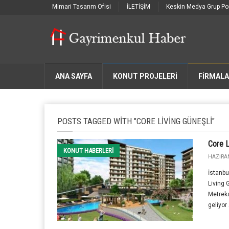
Mimari Tasarım Ofisi
İLETİŞİM
Keskin Medya Grup Por
ANA SAYFA
KONUT PROJELERİ
FIRMAL
POSTS TAGGED WITH "CORE LIVING GÜNEŞLI"
Core L
KONUT HABERLERI
HAZIRAN
İstanbu
Living 
Metreka
geliyor