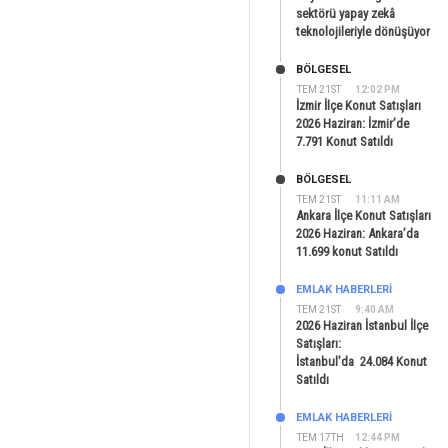
sektörü yapay zekâ
teknolojileriyle dönüşüyor
BÖLGESEL
TEM 21ST
12:02 PM
İzmir İlçe Konut Satışları
2026 Haziran: İzmir’de
7.791 Konut Satıldı
BÖLGESEL
TEM 21ST
11:11 AM
Ankara İlçe Konut Satışları
2026 Haziran: Ankara’da
11.699 konut Satıldı
EMLAK HABERLERI
TEM 21ST
9:40 AM
2026 Haziran İstanbul İlçe
Satışları:
İstanbul’da 24.084 Konut
Satıldı
EMLAK HABERLERI
TEM 17TH
12:44 PM