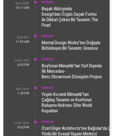
MİMARİ
NIS 22ND
10:11 AM
Başak Akkoyunlu
Design’dan Özgün Saçak Formu
ile Dikkat Çeken Bir Tasarım: The
Pearl
MİMARİ
ŞUB 6TH
11:39 AM
Mental Design Works’ten Doğayla
Bütünleşen Bir Tasarım: Greenox
MİMARİ
OCA 12TH
6:53 PM
Boytorun Mimarlık’tan Yurt Dışında
İlk Mercedes-
Benz Showroom Dönüşüm Projesi
MİMARİ
NIS 16TH
1:29 PM
Yeşim Kozanlı Mimarlık’tan
Çağdaş Tasarım ve Konforun
Buluşma Noktası: Elite World
Kuşadası
MİMARİ
OCA 15TH
4:02 PM
Özer\Ürger Architects’ten Bağcılar’da Çok
Yönlü Bir Sosyal Yaşam Merkezi