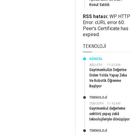
Konut Satıldı
RSS hatası:
WP HTTP
Error: cURL error 60:
Peer's Certificate has
expired.
TEKNOLOJI
GÜNCEL
AĞU 4TH
11:02 AM
Gayrimenkulün Değerine
Giden Yolda Yapay Zeka
Ve Robotik Öğrenme
Başlıyor
TEKNOLOJİ
TEM 30TH
11:42 AM
Gayrimenkul değerleme
sektörü yapay zekâ
teknolojileriyle dönüşüyor
TEKNOLOJİ