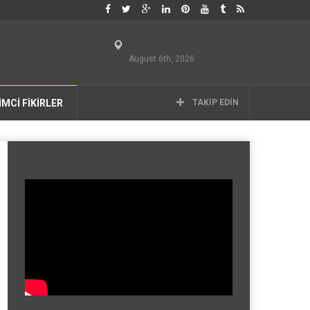
August 6th, 2026
İMCİ FİKİRLER
TAKIP EDIN