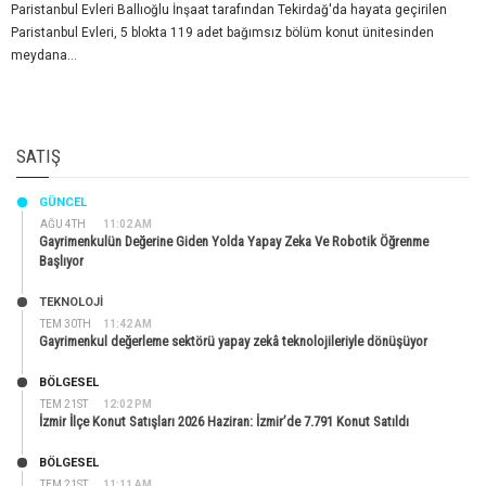
Paristanbul Evleri Ballıoğlu İnşaat tarafından Tekirdağ'da hayata geçirilen
Paristanbul Evleri, 5 blokta 119 adet bağımsız bölüm konut ünitesinden
meydana...
SATIŞ
GÜNCEL
AĞU 4TH
11:02 AM
Gayrimenkulün Değerine Giden Yolda Yapay Zeka Ve Robotik Öğrenme
Başlıyor
TEKNOLOJİ
TEM 30TH
11:42 AM
Gayrimenkul değerleme sektörü yapay zekâ teknolojileriyle dönüşüyor
BÖLGESEL
TEM 21ST
12:02 PM
İzmir İlçe Konut Satışları 2026 Haziran: İzmir’de 7.791 Konut Satıldı
BÖLGESEL
TEM 21ST
11:11 AM