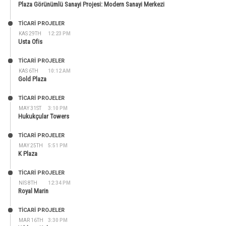
Plaza Görünümlü Sanayi Projesi: Modern Sanayi Merkezi
TİCARİ PROJELER
KAS 29TH
12:23 PM
Usta Ofis
TİCARİ PROJELER
KAS 6TH
10:12 AM
Gold Plaza
TİCARİ PROJELER
MAY 31ST
3:10 PM
Hukukçular Towers
TİCARİ PROJELER
MAY 25TH
5:51 PM
K Plaza
TİCARİ PROJELER
NIS 8TH
12:34 PM
Royal Marin
TİCARİ PROJELER
MAR 16TH
3:30 PM