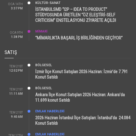
KÜLTÜR-SANAT
OCA 14TH
3:37 PM
İSTANBULSMD “I2P – IDEA TO PRODUCT”
STÜDYOSUNDA ÜRETİLEN “ÖZ ELEŞTİRİ-SELF
CRITICISM” ENSTELASYONU ZİYARETE AÇILDI
MİMARİ
OCA 9TH
1:38 PM
“MİMARLIKTA BAŞARI, İŞ BİRLİĞİNDEN GEÇİYOR”
SATIŞ
BÖLGESEL
TEM 21ST
12:02 PM
İzmir İlçe Konut Satışları 2026 Haziran: İzmir’de 7.791
Konut Satıldı
BÖLGESEL
TEM 21ST
11:11 AM
Ankara İlçe Konut Satışları 2026 Haziran: Ankara’da
11.699 konut Satıldı
EMLAK HABERLERI
TEM 21ST
9:40 AM
2026 Haziran İstanbul İlçe Satışları: İstanbul’da 24.084
Konut Satıldı
EMLAK HABERLERI
TEM 17TH