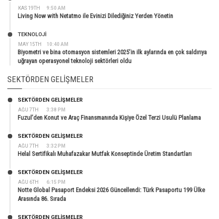
KAS 19TH
9:50 AM
Living Now with Netatmo ile Evinizi Dilediğiniz Yerden Yönetin
TEKNOLOJİ
MAY 15TH
10:40 AM
Biyometri ve bina otomasyon sistemleri 2025’in ilk aylarında en çok saldırıya
uğrayan operasyonel teknoloji sektörleri oldu
SEKTÖRDEN GELIŞMELER
SEKTÖRDEN GELIŞMELER
AĞU 7TH
3:38 PM
Fuzul’den Konut ve Araç Finansmanında Kişiye Özel Terzi Usulü Planlama
SEKTÖRDEN GELIŞMELER
AĞU 7TH
3:32 PM
Helal Sertifikalı Muhafazakar Mutfak Konseptinde Üretim Standartları
SEKTÖRDEN GELIŞMELER
AĞU 6TH
6:15 PM
Notte Global Pasaport Endeksi 2026 Güncellendi: Türk Pasaportu 199 Ülke
Arasında 86. Sırada
SEKTÖRDEN GELIŞMELER