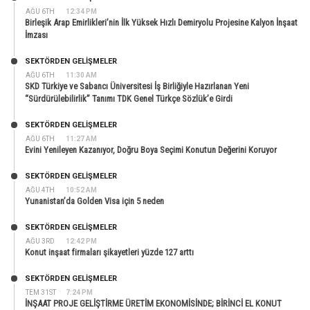
AĞU 6TH
12:34 PM
Birleşik Arap Emirlikleri’nin İlk Yüksek Hızlı Demiryolu Projesine Kalyon İnşaat
İmzası
SEKTÖRDEN GELIŞMELER
AĞU 6TH
11:30 AM
SKD Türkiye ve Sabancı Üniversitesi İş Birliğiyle Hazırlanan Yeni
“Sürdürülebilirlik” Tanımı TDK Genel Türkçe Sözlük’e Girdi
SEKTÖRDEN GELIŞMELER
AĞU 6TH
11:27 AM
Evini Yenileyen Kazanıyor, Doğru Boya Seçimi Konutun Değerini Koruyor
SEKTÖRDEN GELIŞMELER
AĞU 4TH
10:52 AM
Yunanistan’da Golden Visa için 5 neden
SEKTÖRDEN GELIŞMELER
AĞU 3RD
12:42 PM
Konut inşaat firmaları şikayetleri yüzde 127 arttı
SEKTÖRDEN GELIŞMELER
TEM 31ST
7:24 PM
İNŞAAT PROJE GELİŞTİRME ÜRETİM EKONOMİSİNDE; BİRİNCİ EL KONUT