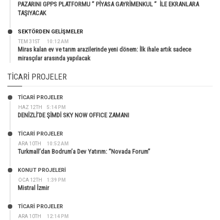
PAZARINI GPPS PLATFORMU ” PİYASA GAYRİMENKUL ” İLE EKRANLARA
TAŞIYACAK
SEKTÖRDEN GELIŞMELER
TEM 31ST
10:12 AM
Miras kalan ev ve tarım arazilerinde yeni dönem: İlk ihale artık sadece
mirasçılar arasında yapılacak
TICARI PROJELER
TİCARİ PROJELER
HAZ 12TH
5:14 PM
DENİZLİ’DE ŞİMDİ SKY NOW OFFICE ZAMANI
TİCARİ PROJELER
ARA 10TH
10:52 AM
Turkmall’dan Bodrum’a Dev Yatırım: “Novada Forum”
KONUT PROJELERI
OCA 12TH
1:39 PM
Mistral İzmir
TİCARİ PROJELER
ARA 10TH
12:14 PM