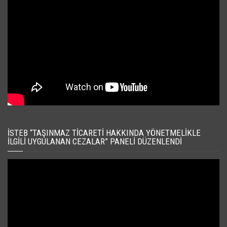
İSTEB “TAŞINMAZ TICARETI HAKKINDA YÖNETMELIKLE
İLGILI UYGULANAN CEZALAR” PANELI DÜZENLENDI