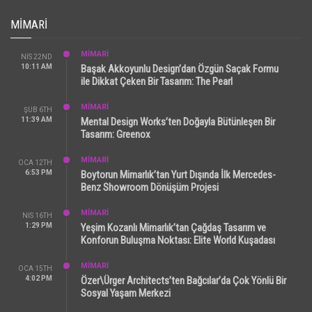
MIMARI
MİMARİ
NIS 22ND
10:11 AM
Başak Akkoyunlu Design’dan Özgün Saçak Formu
ile Dikkat Çeken Bir Tasarım: The Pearl
MİMARİ
ŞUB 6TH
11:39 AM
Mental Design Works’ten Doğayla Bütünleşen Bir
Tasarım: Greenox
MİMARİ
OCA 12TH
6:53 PM
Boytorun Mimarlık’tan Yurt Dışında İlk Mercedes-
Benz Showroom Dönüşüm Projesi
MİMARİ
NIS 16TH
1:29 PM
Yeşim Kozanlı Mimarlık’tan Çağdaş Tasarım ve
Konforun Buluşma Noktası: Elite World Kuşadası
MİMARİ
OCA 15TH
4:02 PM
Özer\Ürger Architects’ten Bağcılar’da Çok Yönlü Bir
Sosyal Yaşam Merkezi