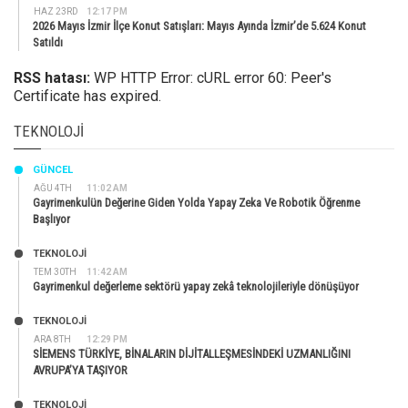
HAZ 23RD
12:17 PM
2026 Mayıs İzmir İlçe Konut Satışları: Mayıs Ayında İzmir’de 5.624 Konut
Satıldı
RSS hatası:
WP HTTP Error: cURL error 60: Peer's
Certificate has expired.
TEKNOLOJI
GÜNCEL
AĞU 4TH
11:02 AM
Gayrimenkulün Değerine Giden Yolda Yapay Zeka Ve Robotik Öğrenme
Başlıyor
TEKNOLOJİ
TEM 30TH
11:42 AM
Gayrimenkul değerleme sektörü yapay zekâ teknolojileriyle dönüşüyor
TEKNOLOJİ
ARA 8TH
12:29 PM
SİEMENS TÜRKİYE, BİNALARIN DİJİTALLEŞMESİNDEKİ UZMANLIĞINI
AVRUPA’YA TAŞIYOR
TEKNOLOJİ