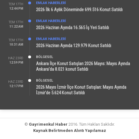
EMLAK HABERLERI
TEM 17TH
12:44 PM
2026 İlk 6 Aylık Döneminde 699.516 Konut Satıldı
EMLAK HABERLERI
TEM 17TH
11:22 AM
2026 Haziran Ayında 16.565 İş Yeri Satıldı
EMLAK HABERLERI
TEM 17TH
10:31 AM
2026 Haziran Ayında 129.979 Konut Satıldı
BÖLGESEL
HAZ 23RD
12:59 PM
Ankara İlçe Konut Satışları 2026 Mayıs: Mayıs Ayında
Ankara’da 8.021 konut Satıldı
BÖLGESEL
HAZ 23RD
12:17 PM
2026 Mayıs İzmir İlçe Konut Satışları: Mayıs Ayında
İzmir’de 5.624 Konut Satıldı
©
Gayrimenkul Haber
2016. Tüm Hakları Saklıdır.
Kaynak Belirtmeden Alıntı Yapılamaz