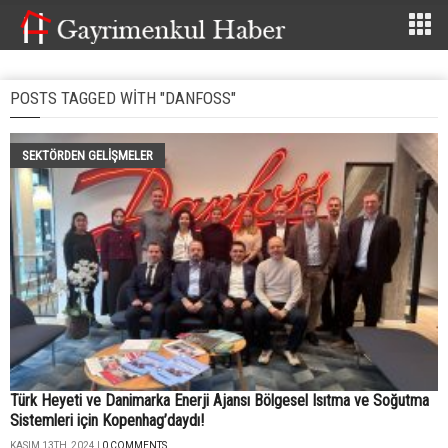
POSTS TAGGED WITH "DANFOSS"
SEKTÖRDEN GELIŞMELER
Türk Heyeti ve Danimarka Enerji Ajansı Bölgesel Isıtma ve Soğutma
Sistemleri için Kopenhag’daydı!
KASIM 13TH, 2024 |
0 COMMENTS