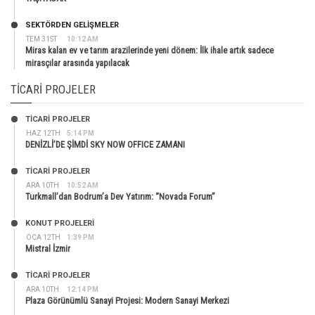
SEKTÖRDEN GELIŞMELER
TEM 31ST
10:12 AM
Miras kalan ev ve tarım arazilerinde yeni dönem: İlk ihale artık sadece
mirasçılar arasında yapılacak
TICARI PROJELER
TİCARİ PROJELER
HAZ 12TH
5:14 PM
DENİZLİ’DE ŞİMDİ SKY NOW OFFICE ZAMANI
TİCARİ PROJELER
ARA 10TH
10:52 AM
Turkmall’dan Bodrum’a Dev Yatırım: “Novada Forum”
KONUT PROJELERI
OCA 12TH
1:39 PM
Mistral İzmir
TİCARİ PROJELER
ARA 10TH
12:14 PM
Plaza Görünümlü Sanayi Projesi: Modern Sanayi Merkezi