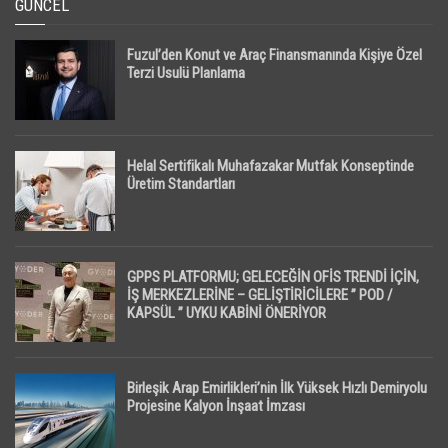
GÜNCEL
Fuzul’den Konut ve Araç Finansmanında Kişiye Özel
Terzi Usulü Planlama
Helal Sertifikalı Muhafazakar Mutfak Konseptinde
Üretim Standartları
GPPS PLATFORMU; GELECEĞİN OFİS TRENDİ İÇİN,
İŞ MERKEZLERİNE – GELİŞTİRİCİLERE ” POD /
KAPSÜL ” UYKU KABİNİ ÖNERİYOR
Birleşik Arap Emirlikleri’nin İlk Yüksek Hızlı Demiryolu
Projesine Kalyon İnşaat İmzası