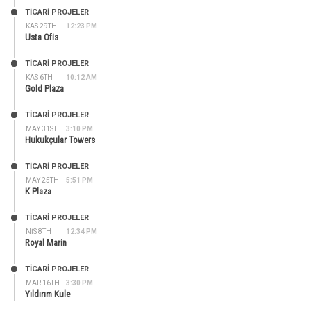
TİCARİ PROJELER
KAS 29TH
12:23 PM
Usta Ofis
TİCARİ PROJELER
KAS 6TH
10:12 AM
Gold Plaza
TİCARİ PROJELER
MAY 31ST
3:10 PM
Hukukçular Towers
TİCARİ PROJELER
MAY 25TH
5:51 PM
K Plaza
TİCARİ PROJELER
NIS 8TH
12:34 PM
Royal Marin
TİCARİ PROJELER
MAR 16TH
3:30 PM
Yıldırım Kule