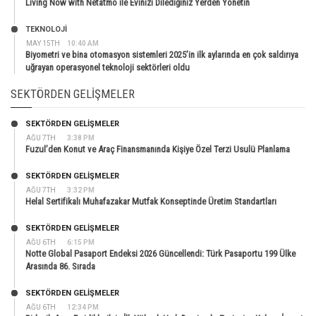
Living Now with Netatmo ile Evinizi Dilediğiniz Yerden Yönetin
TEKNOLOJİ
MAY 15TH
10:40 AM
Biyometri ve bina otomasyon sistemleri 2025’in ilk aylarında en çok saldırıya
uğrayan operasyonel teknoloji sektörleri oldu
SEKTÖRDEN GELIŞMELER
SEKTÖRDEN GELIŞMELER
AĞU 7TH
3:38 PM
Fuzul’den Konut ve Araç Finansmanında Kişiye Özel Terzi Usulü Planlama
SEKTÖRDEN GELIŞMELER
AĞU 7TH
3:32 PM
Helal Sertifikalı Muhafazakar Mutfak Konseptinde Üretim Standartları
SEKTÖRDEN GELIŞMELER
AĞU 6TH
6:15 PM
Notte Global Pasaport Endeksi 2026 Güncellendi: Türk Pasaportu 199 Ülke
Arasında 86. Sırada
SEKTÖRDEN GELIŞMELER
AĞU 6TH
12:34 PM