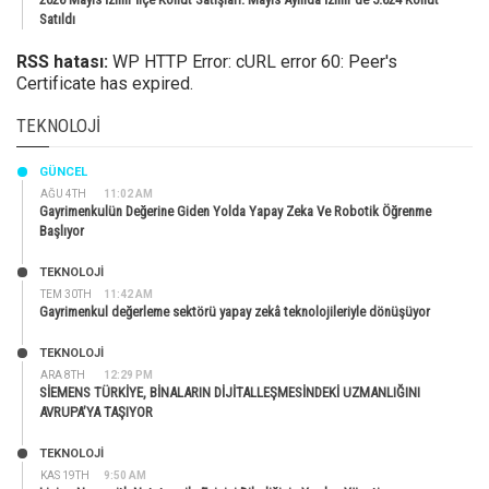
Satıldı
RSS hatası:
WP HTTP Error: cURL error 60: Peer's
Certificate has expired.
TEKNOLOJI
GÜNCEL
AĞU 4TH
11:02 AM
Gayrimenkulün Değerine Giden Yolda Yapay Zeka Ve Robotik Öğrenme
Başlıyor
TEKNOLOJİ
TEM 30TH
11:42 AM
Gayrimenkul değerleme sektörü yapay zekâ teknolojileriyle dönüşüyor
TEKNOLOJİ
ARA 8TH
12:29 PM
SİEMENS TÜRKİYE, BİNALARIN DİJİTALLEŞMESİNDEKİ UZMANLIĞINI
AVRUPA’YA TAŞIYOR
TEKNOLOJİ
KAS 19TH
9:50 AM