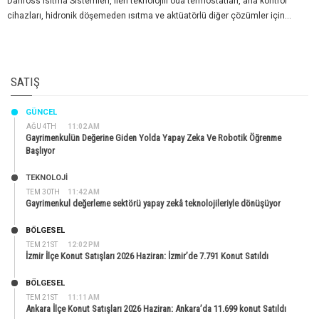
Danfoss Isıtma Sistemleri, ileri teknolojili oda termostatları, ana kontrol
cihazları, hidronik döşemeden ısıtma ve aktüatörlü diğer çözümler için...
SATIŞ
GÜNCEL
AĞU 4TH
11:02 AM
Gayrimenkulün Değerine Giden Yolda Yapay Zeka Ve Robotik Öğrenme
Başlıyor
TEKNOLOJİ
TEM 30TH
11:42 AM
Gayrimenkul değerleme sektörü yapay zekâ teknolojileriyle dönüşüyor
BÖLGESEL
TEM 21ST
12:02 PM
İzmir İlçe Konut Satışları 2026 Haziran: İzmir’de 7.791 Konut Satıldı
BÖLGESEL
TEM 21ST
11:11 AM
Ankara İlçe Konut Satışları 2026 Haziran: Ankara’da 11.699 konut Satıldı