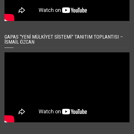
GAPAS “YENI MÜLKIYET SISTEMI” TANITIM TOPLANTISI –
İSMAIL ÖZCAN