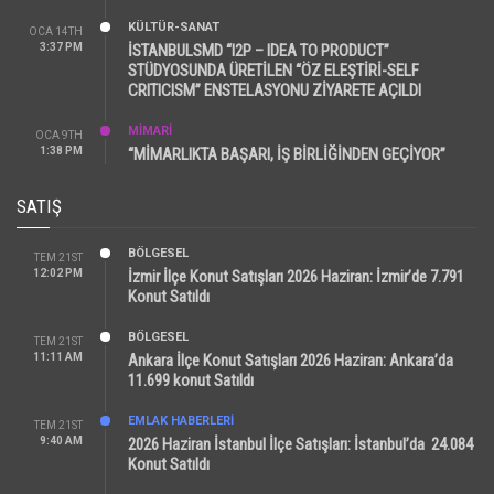
KÜLTÜR-SANAT
OCA 14TH
3:37 PM
İSTANBULSMD “I2P – IDEA TO PRODUCT”
STÜDYOSUNDA ÜRETİLEN “ÖZ ELEŞTİRİ-SELF
CRITICISM” ENSTELASYONU ZİYARETE AÇILDI
MİMARİ
OCA 9TH
1:38 PM
“MİMARLIKTA BAŞARI, İŞ BİRLİĞİNDEN GEÇİYOR”
SATIŞ
BÖLGESEL
TEM 21ST
12:02 PM
İzmir İlçe Konut Satışları 2026 Haziran: İzmir’de 7.791
Konut Satıldı
BÖLGESEL
TEM 21ST
11:11 AM
Ankara İlçe Konut Satışları 2026 Haziran: Ankara’da
11.699 konut Satıldı
EMLAK HABERLERI
TEM 21ST
9:40 AM
2026 Haziran İstanbul İlçe Satışları: İstanbul’da 24.084
Konut Satıldı