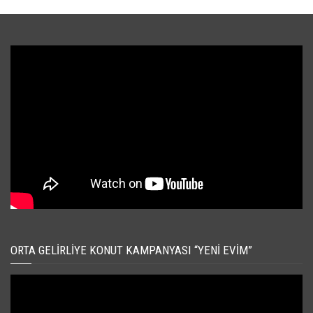
ORTA GELIRLIYE KONUT KAMPANYASI “YENI EVIM”