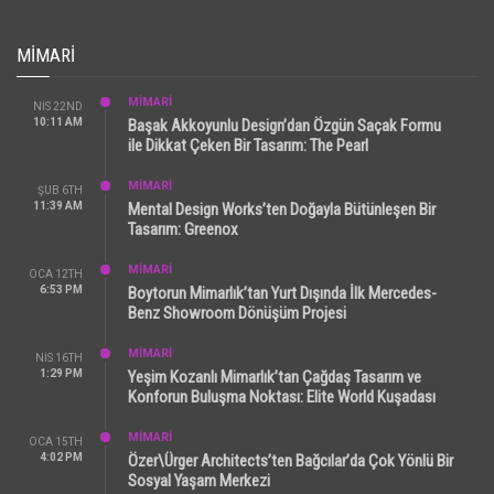
MIMARI
MİMARİ
NIS 22ND
10:11 AM
Başak Akkoyunlu Design’dan Özgün Saçak Formu
ile Dikkat Çeken Bir Tasarım: The Pearl
MİMARİ
ŞUB 6TH
11:39 AM
Mental Design Works’ten Doğayla Bütünleşen Bir
Tasarım: Greenox
MİMARİ
OCA 12TH
6:53 PM
Boytorun Mimarlık’tan Yurt Dışında İlk Mercedes-
Benz Showroom Dönüşüm Projesi
MİMARİ
NIS 16TH
1:29 PM
Yeşim Kozanlı Mimarlık’tan Çağdaş Tasarım ve
Konforun Buluşma Noktası: Elite World Kuşadası
MİMARİ
OCA 15TH
4:02 PM
Özer\Ürger Architects’ten Bağcılar’da Çok Yönlü Bir
Sosyal Yaşam Merkezi