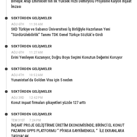
Birleşik Arap Emirlikleri’nin İlk Yüksek Hızlı Demiryolu Projesine Kalyon İnşaat
İmzası
SEKTÖRDEN GELIŞMELER
AĞU 6TH
11:30 AM
SKD Türkiye ve Sabancı Üniversitesi İş Birliğiyle Hazırlanan Yeni
“Sürdürülebilirlik” Tanımı TDK Genel Türkçe Sözlük’e Girdi
SEKTÖRDEN GELIŞMELER
AĞU 6TH
11:27 AM
Evini Yenileyen Kazanıyor, Doğru Boya Seçimi Konutun Değerini Koruyor
SEKTÖRDEN GELIŞMELER
AĞU 4TH
10:52 AM
Yunanistan’da Golden Visa için 5 neden
SEKTÖRDEN GELIŞMELER
AĞU 3RD
12:42 PM
Konut inşaat firmaları şikayetleri yüzde 127 arttı
SEKTÖRDEN GELIŞMELER
TEM 31ST
7:24 PM
İNŞAAT PROJE GELİŞTİRME ÜRETİM EKONOMİSİNDE; BİRİNCİ EL KONUT
PAZARINI GPPS PLATFORMU ” PİYASA GAYRİMENKUL ” İLE EKRANLARA
TAŞIYACAK