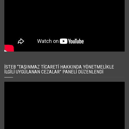
İSTEB “TAŞINMAZ TICARETI HAKKINDA YÖNETMELIKLE
İLGILI UYGULANAN CEZALAR” PANELI DÜZENLENDI